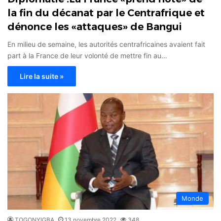
la fin du décanat par le Centrafrique et
dénonce les «attaques» de Bangui
En milieu de semaine, les autorités centrafricaines avaient fait
part à la France de leur volonté de mettre fin au…
Lire la suite »
Monde
TOGONYIGBA
13 novembre 2022
348