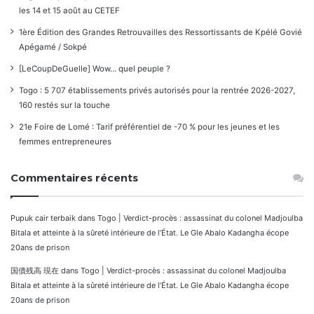
les 14 et 15 août au CETEF
1ère Édition des Grandes Retrouvailles des Ressortissants de Kpélé Govié
Apégamé / Sokpé
[LeCoupDeGuelle] Wow… quel peuple ?
Togo : 5 707 établissements privés autorisés pour la rentrée 2026-2027,
160 restés sur la touche
21e Foire de Lomé : Tarif préférentiel de -70 % pour les jeunes et les
femmes entrepreneures
Commentaires récents
Pupuk cair terbaik
dans
Togo | Verdict-procès : assassinat du colonel Madjoulba
Bitala et atteinte à la sûreté intérieure de l’État. Le Gle Abalo Kadangha écope
20ans de prison
国債残高 現在
dans
Togo | Verdict-procès : assassinat du colonel Madjoulba
Bitala et atteinte à la sûreté intérieure de l’État. Le Gle Abalo Kadangha écope
20ans de prison