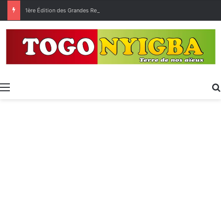
1ère Édition des Grandes Retrouvailles des Ressortissants de Kpélé Govié Apégamé / Sokpé
Menu