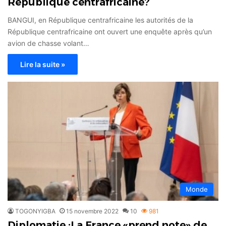
République centrafricaine?
BANGUI, en République centrafricaine les autorités de la
République centrafricaine ont ouvert une enquête après qu’un
avion de chasse volant…
Lire la suite »
Monde
TOGONYIGBA
15 novembre 2022
10
981
Diplomatie :La France «prend note» de