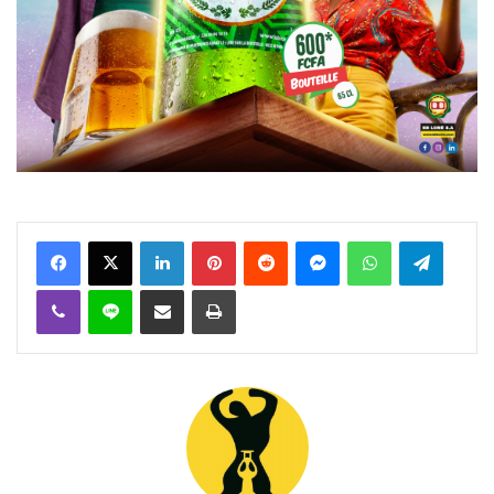
Facebook
X
Linkedin
Pinterest
Reddit
Messenger
WhatsApp
Telegra
Viber
Ligne
Partager par email
Imprimer