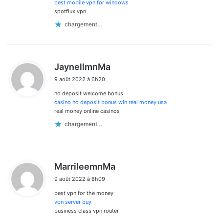
:
best mobile vpn for windows
spotflux vpn
chargement…
d
JaynellmnMa
i
9 août 2022 à 6h20
t
no deposit welcome bonus
:
casino no deposit bonus win real money usa
real money online casinos
chargement…
d
MarrileemnMa
i
9 août 2022 à 8h09
t
best vpn for the money
:
vpn server buy
business class vpn router