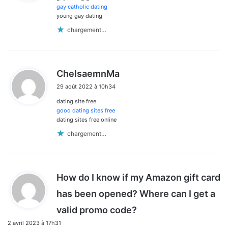
:
gay catholic dating
young gay dating
chargement…
d
ChelsaemnMa
i
29 août 2022 à 10h34
t
dating site free
:
good dating sites free
dating sites free online
chargement…
How do I know if my Amazon gift card
has been opened? Where can I get a
d
valid promo code?
i
2 avril 2023 à 17h31
t