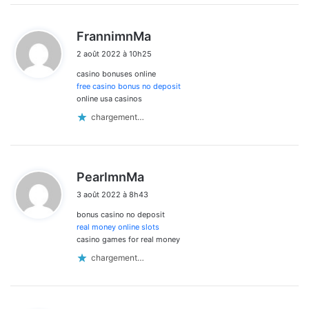
d
FrannimnMa
i
2 août 2022 à 10h25
t
casino bonuses online
:
free casino bonus no deposit
online usa casinos
chargement…
d
PearlmnMa
i
3 août 2022 à 8h43
t
bonus casino no deposit
:
real money online slots
casino games for real money
chargement…