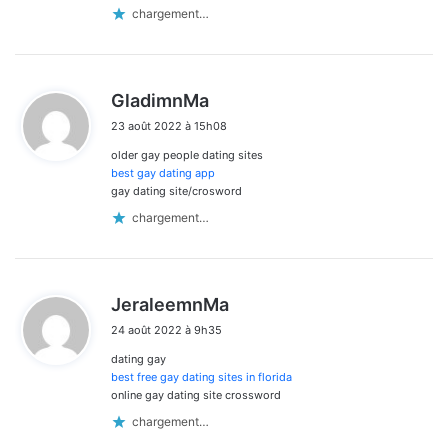
chargement…
d
GladimnMa
i
23 août 2022 à 15h08
t
older gay people dating sites
:
best gay dating app
gay dating site/crosword
chargement…
d
JeraleemnMa
i
24 août 2022 à 9h35
t
dating gay
:
best free gay dating sites in florida
online gay dating site crossword
chargement…