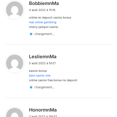
d
BobbiemnMa
i
4 août 2022 à 7h16
t
online no deposit casino bonus
:
real online gambling
cherry jackpot casino
chargement…
d
LesliemnMa
i
5 août 2022 à 5h21
t
kasino bonus
:
best casino site
online casino free bonus no deposit
chargement…
d
HonormnMa
i
7 août 2022 à 15h32