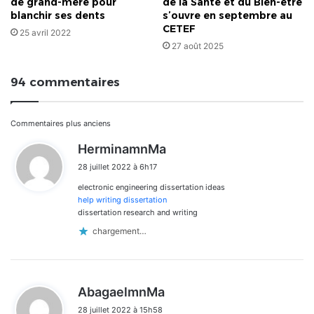
de grand-mère pour
de la Santé et du Bien-être
blanchir ses dents
s’ouvre en septembre au
CETEF
25 avril 2022
27 août 2025
94 commentaires
Navigation
Commentaires plus anciens
d
HerminamnMa
dans
i
28 juillet 2022 à 6h17
t
les
electronic engineering dissertation ideas
:
commentaires
help writing dissertation
dissertation research and writing
chargement…
d
AbagaelmnMa
i
28 juillet 2022 à 15h58
t