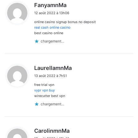
d
FanyamnMa
i
12 août 2022 à 13h06
t
online casino signup bonus no deposit
:
real cash online casino
best casino online
chargement…
d
LaurellamnMa
i
13 août 2022 à 7h51
t
free trial vpn
:
vypr vpn buy
wirecutter best vpn
chargement…
d
CarolinmnMa
i