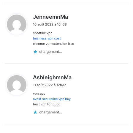
d
JenneemnMa
i
10 août 2022 à 16h38
t
spotflux vpn
:
business vpn cost
chrome vpn extension free
chargement…
d
AshleighmnMa
i
11 août 2022 à 12h37
t
vpn app
:
avast secureline vpn buy
best vpn for pubg
chargement…