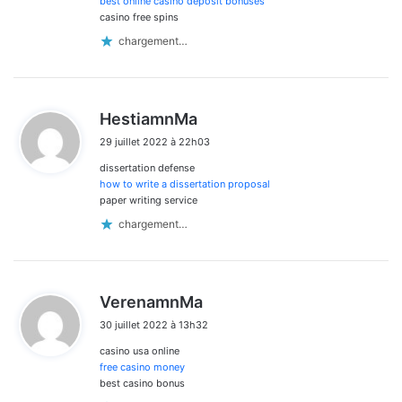
best online casino deposit bonuses
casino free spins
chargement…
d
HestiamnMa
i
29 juillet 2022 à 22h03
t
dissertation defense
:
how to write a dissertation proposal
paper writing service
chargement…
d
VerenamnMa
i
30 juillet 2022 à 13h32
t
casino usa online
:
free casino money
best casino bonus