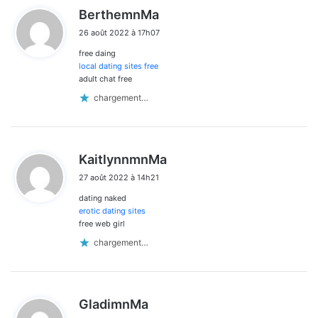
d
BerthemnMa
i
26 août 2022 à 17h07
t
free daing
:
local dating sites free
adult chat free
chargement…
d
KaitlynnmnMa
i
27 août 2022 à 14h21
t
dating naked
:
erotic dating sites
free web girl
chargement…
d
GladimnMa
i