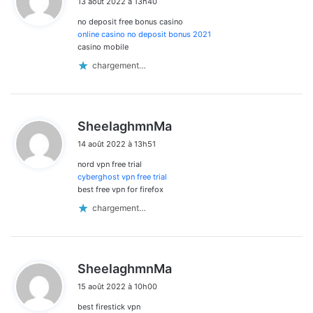
13 août 2022 à 13h40
t
no deposit free bonus casino
:
online casino no deposit bonus 2021
casino mobile
chargement…
d
SheelaghmnMa
i
14 août 2022 à 13h51
t
nord vpn free trial
:
cyberghost vpn free trial
best free vpn for firefox
chargement…
d
SheelaghmnMa
i
15 août 2022 à 10h00
t
best firestick vpn