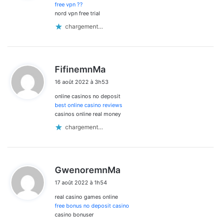
:
free vpn ??
nord vpn free trial
chargement…
d
FifinemnMa
i
16 août 2022 à 3h53
t
online casinos no deposit
:
best online casino reviews
casinos online real money
chargement…
d
GwenoremnMa
i
17 août 2022 à 1h54
t
real casino games online
:
free bonus no deposit casino
casino bonuser