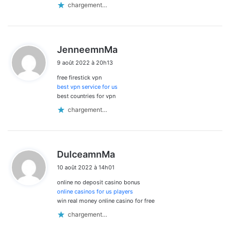
chargement…
d
JenneemnMa
i
9 août 2022 à 20h13
t
free firestick vpn
:
best vpn service for us
best countries for vpn
chargement…
d
DulceamnMa
i
10 août 2022 à 14h01
t
online no deposit casino bonus
:
online casinos for us players
win real money online casino for free
chargement…