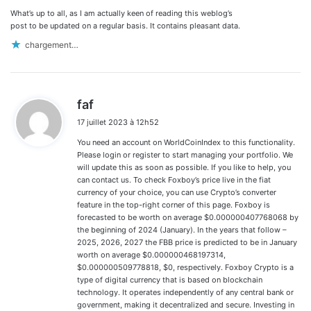
What’s up to all, as I am actually keen of reading this weblog’s
:
post to be updated on a regular basis. It contains pleasant data.
chargement…
d
faf
i
17 juillet 2023 à 12h52
t
You need an account on WorldCoinIndex to this functionality.
:
Please login or register to start managing your portfolio. We
will update this as soon as possible. If you like to help, you
can contact us. To check Foxboy’s price live in the fiat
currency of your choice, you can use Crypto’s converter
feature in the top-right corner of this page. Foxboy is
forecasted to be worth on average $0.000000407768068 by
the beginning of 2024 (January). In the years that follow –
2025, 2026, 2027 the FBB price is predicted to be in January
worth on average $0.000000468197314,
$0.000000509778818, $0, respectively. Foxboy Crypto is a
type of digital currency that is based on blockchain
technology. It operates independently of any central bank or
government, making it decentralized and secure. Investing in