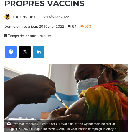
PROPRES VACCINS
TOGONYIGBA
20 février 2022
Dernière mise à jour: 20 février 2022
94
933
Temps de lecture 1 minute
Facebook
X
Linkedin
A woman receives Pfizer COVID-19 vaccine at the Ajame main market on
August 27, 2021 during a massive COVID-19 vaccination campaign in Abidjan.