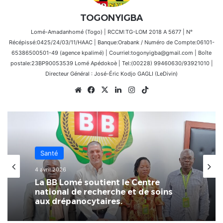
TOGONYIGBA
Lomé-Amadanhomé (Togo) | RCCM:TG-LOM 2018 A 5677 | N°
Récépissé:0425/24/03/11/HAAC | Banque:Orabank / Numéro de Compte:06101-
65386500501-49 (agence kpalimé) | Courriel:togonyigba@gmail.com | Boîte
postale:23BP90053539 Lomé Apédokoè | Tel:(00228) 99460630/93921010 |
Directeur Général : José-Éric Kodjo GAGLI (LeDivin)
Website
Facebook
X
Linkedin
Instagram
TikTok
Santé
4 avril 2026
La BB Lomé soutient le Centre
national de recherche et de soins
aux drépanocytaires.