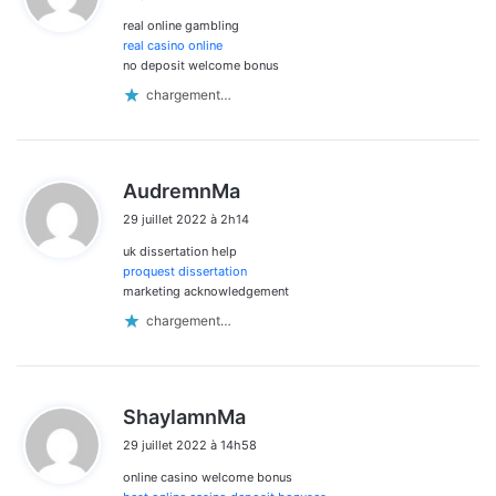
real online gambling
:
real casino online
no deposit welcome bonus
chargement…
d
AudremnMa
i
29 juillet 2022 à 2h14
t
uk dissertation help
:
proquest dissertation
marketing acknowledgement
chargement…
d
ShaylamnMa
i
29 juillet 2022 à 14h58
t
online casino welcome bonus
: