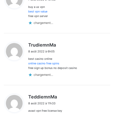
t
buy a us vpn
:
best vpn value
free vpn server
chargement…
d
TrudiemnMa
i
8 août 2022 à 6h05
t
best casino online
:
online casino free spins
free sign up bonus no deposit casino
chargement…
d
TeddiemnMa
i
8 août 2022 à 11h33
t
avast vpn free license key