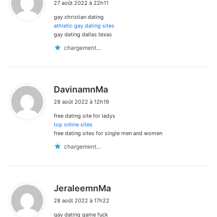
27 août 2022 à 22h11
t
gay christian dating
:
athletic gay dating sites
gay dating dallas texas
chargement…
d
DavinamnMa
i
28 août 2022 à 12h19
t
free dating site for ladys
:
top online sites
free dating sites for single men and women
chargement…
d
JeraleemnMa
i
28 août 2022 à 17h22
t
gay dating game fuck