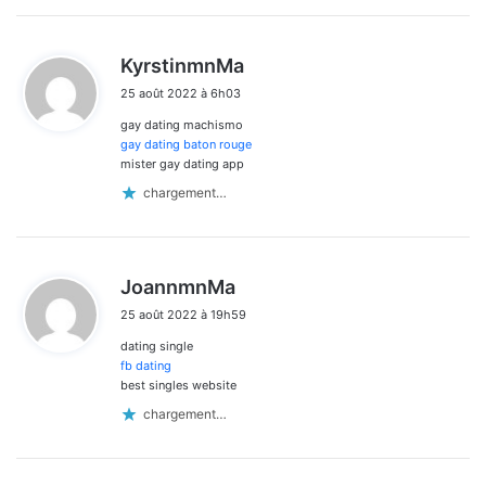
d
KyrstinmnMa
i
25 août 2022 à 6h03
t
gay dating machismo
:
gay dating baton rouge
mister gay dating app
chargement…
d
JoannmnMa
i
25 août 2022 à 19h59
t
dating single
:
fb dating
best singles website
chargement…