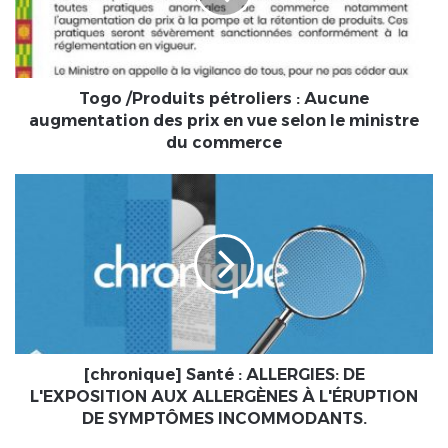
augmentation
des
prix
en
vue
Togo /Produits pétroliers : Aucune
selon
augmentation des prix en vue selon le ministre
le
du commerce
ministre
du
[chronique]
commerce
Santé
:
ALLERGIES:
DE
L'EXPOSITION
AUX
ALLERGÈNES
À
L'ÉRUPTION
[chronique] Santé : ALLERGIES: DE
DE
L'EXPOSITION AUX ALLERGÈNES À L'ÉRUPTION
SYMPTÔMES
DE SYMPTÔMES INCOMMODANTS.
INCOMMODANTS.