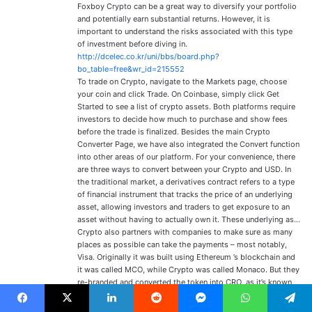
Foxboy Crypto can be a great way to diversify your portfolio
and potentially earn substantial returns. However, it is
important to understand the risks associated with this type
of investment before diving in.
http://dcelec.co.kr/uni/bbs/board.php?
bo_table=free&wr_id=215552
To trade on Crypto, navigate to the Markets page, choose
your coin and click Trade. On Coinbase, simply click Get
Started to see a list of crypto assets. Both platforms require
investors to decide how much to purchase and show fees
before the trade is finalized. Besides the main Crypto
Converter Page, we have also integrated the Convert function
into other areas of our platform. For your convenience, there
are three ways to convert between your Crypto and USD. In
the traditional market, a derivatives contract refers to a type
of financial instrument that tracks the price of an underlying
asset, allowing investors and traders to get exposure to an
asset without having to actually own it. These underlying as…
Crypto also partners with companies to make sure as many
places as possible can take the payments – most notably,
Visa. Originally it was built using Ethereum ’s blockchain and
it was called MCO, while Crypto was called Monaco. But they
re-branded and converted the token into CRO, as it’s known
today.
Facebook
X
Linkedin
Reddit
Messenger
WhatsApp
Telegram