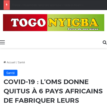
[LeCoupD’œil] Le chassé-croisé entre vacanciers de juillet et d’août a commencé.
Menu
Accueil
/
Santé
Santé
COVID-19 : L’OMS DONNE
QUITUS À 6 PAYS AFRICAINS
DE FABRIQUER LEURS