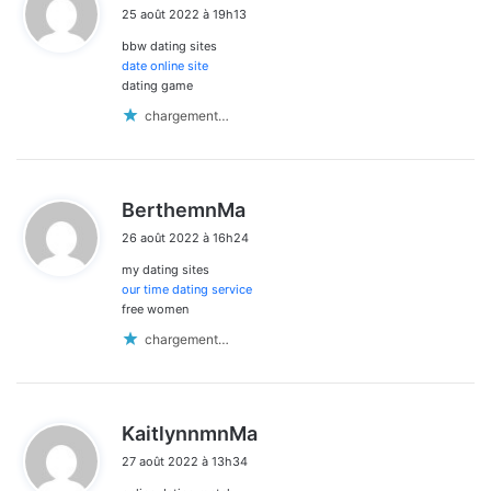
25 août 2022 à 19h13
t
bbw dating sites
:
date online site
dating game
chargement…
d
BerthemnMa
i
26 août 2022 à 16h24
t
my dating sites
:
our time dating service
free women
chargement…
d
KaitlynnmnMa
i
27 août 2022 à 13h34
t