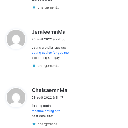
chargement…
d
JeraleemnMa
i
28 août 2022 à 22h56
t
dating a bipilar gay guy
:
dating advice for gay men
xxx dating sim gay
chargement…
d
ChelsaemnMa
i
29 août 2022 à 9h47
t
fdating login
:
meetme dating site
best date sites
chargement…