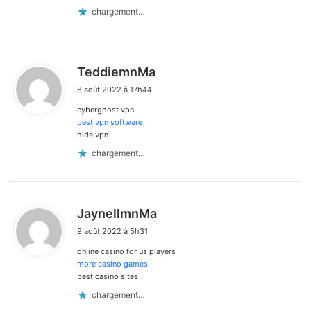
chargement…
d
TeddiemnMa
i
8 août 2022 à 17h44
t
cyberghost vpn
:
best vpn software
hide vpn
chargement…
d
JaynellmnMa
i
9 août 2022 à 5h31
t
online casino for us players
:
more casino games
best casino sites
chargement…