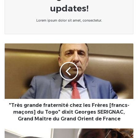
updates!
Lorem ipsum dolor sit amet, consectetur.
"Très
grande
fraternité
chez
les
Frères
[francs-
maçons]
du
Togo"
"Très grande fraternité chez les Frères [francs-
dixit
maçons] du Togo" dixit Georges SERIGNAC,
Georges
Grand Maître du Grand Orient de France
SERIGNAC,
Grand
COVID-
Maître
19