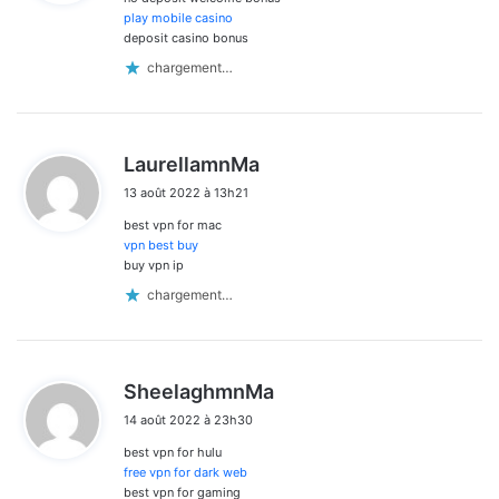
:
play mobile casino
deposit casino bonus
chargement…
d
LaurellamnMa
i
13 août 2022 à 13h21
t
best vpn for mac
:
vpn best buy
buy vpn ip
chargement…
d
SheelaghmnMa
i
14 août 2022 à 23h30
t
best vpn for hulu
:
free vpn for dark web
best vpn for gaming