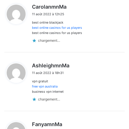
d
CarolanmnMa
i
11 août 2022 à 12h25
t
best online blackjack
:
best online casinos for us players
best online casinos for us players
chargement…
d
AshleighmnMa
i
11 août 2022 à 18h31
t
vpn gratuit
:
free vpn australia
business vpn internet
chargement…
d
FanyamnMa
i