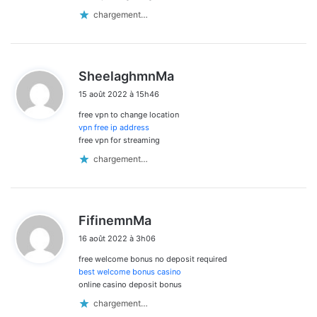
chargement…
d
SheelaghmnMa
i
15 août 2022 à 15h46
t
free vpn to change location
:
vpn free ip address
free vpn for streaming
chargement…
d
FifinemnMa
i
16 août 2022 à 3h06
t
free welcome bonus no deposit required
:
best welcome bonus casino
online casino deposit bonus
chargement…