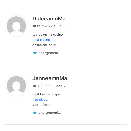
d
DulceamnMa
i
10 août 2022 à 13h08
t
top us online casino
:
best casino site
online casino us
chargement…
d
JenneemnMa
i
10 août 2022 à 22h12
t
best business vpn
:
free uk vpn
vpn software
chargement…