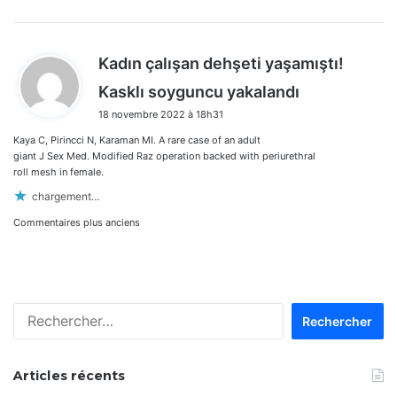
Kadın çalışan dehşeti yaşamıştı!
d
Kasklı soyguncu yakalandı
i
18 novembre 2022 à 18h31
t
Kaya C, Pirincci N, Karaman MI. A rare case of an adult
:
giant J Sex Med. Modified Raz operation backed with periurethral
roll mesh in female.
chargement…
Navigation
Commentaires plus anciens
dans
les
Rechercher :
commentaires
Articles récents