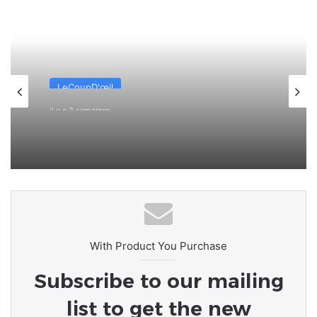
LeCoupD'œil
il y a 2 semaines
[LeCoupD’œil] Si j’étais président, ce
que je ferai des « Évalas »
With Product You Purchase
Subscribe to our mailing
list to get the new