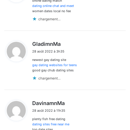
online dating match
:
dating online chat and meet
women dates local no fee
chargement…
d
GladimnMa
i
28 août 2022 à 3h35
t
newest gay dating site
:
gay dating websites for teens
good gay chub dating sites
chargement…
d
DavinamnMa
i
28 août 2022 à 11h35
t
plenty fish free dating
:
dating sites free near me
top date sites