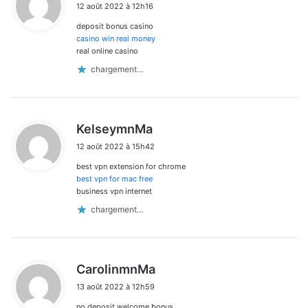
12 août 2022 à 12h16
t
deposit bonus casino
:
casino win real money
real online casino
chargement…
d
KelseymnMa
i
12 août 2022 à 15h42
t
best vpn extension for chrome
:
best vpn for mac free
business vpn internet
chargement…
d
CarolinmnMa
i
13 août 2022 à 12h59
t
no deposit welcome bonus