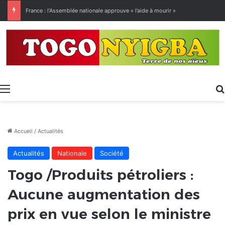
[LeCoupD’œil] Le chassé-croisé entre vacanciers de juillet et d’août a commencé.
Menu
Accueil
/
Actualités
Actualités
Nationale
Société
Togo /Produits pétroliers :
Aucune augmentation des
prix en vue selon le ministre