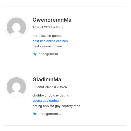
d
GwenoremnMa
i
17 août 2022 à 1h09
t
more casino games
:
best usa online casinos
best casinos online
chargement…
d
GladimnMa
i
23 août 2022 à 20h26
t
chubby chub gay dating
:
young gay dating
dating app for gay country men
chargement…