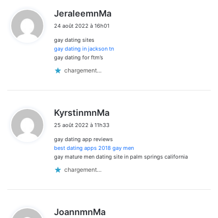
d
JeraleemnMa
i
24 août 2022 à 16h01
t
gay dating sites
:
gay dating in jackson tn
gay dating for ftm’s
chargement…
d
KyrstinmnMa
i
25 août 2022 à 11h33
t
gay dating app reviews
:
best dating apps 2018 gay men
gay mature men dating site in palm springs california
chargement…
d
JoannmnMa
i