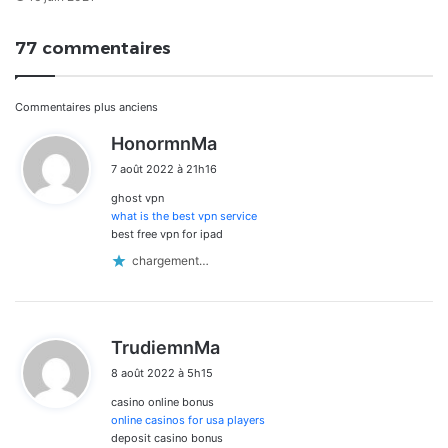
77 commentaires
Navigation
Commentaires plus anciens
d
HonormnMa
dans
i
7 août 2022 à 21h16
t
les
ghost vpn
:
commentaires
what is the best vpn service
best free vpn for ipad
chargement…
d
TrudiemnMa
i
8 août 2022 à 5h15
t
casino online bonus
:
online casinos for usa players
deposit casino bonus