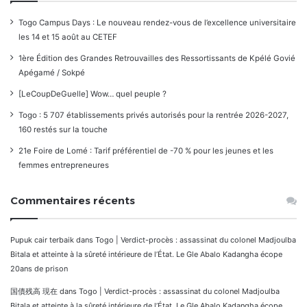
Togo Campus Days : Le nouveau rendez-vous de l’excellence universitaire
les 14 et 15 août au CETEF
1ère Édition des Grandes Retrouvailles des Ressortissants de Kpélé Govié
Apégamé / Sokpé
[LeCoupDeGuelle] Wow… quel peuple ?
Togo : 5 707 établissements privés autorisés pour la rentrée 2026-2027,
160 restés sur la touche
21e Foire de Lomé : Tarif préférentiel de -70 % pour les jeunes et les
femmes entrepreneures
Commentaires récents
Pupuk cair terbaik
dans
Togo | Verdict-procès : assassinat du colonel Madjoulba
Bitala et atteinte à la sûreté intérieure de l’État. Le Gle Abalo Kadangha écope
20ans de prison
国債残高 現在
dans
Togo | Verdict-procès : assassinat du colonel Madjoulba
Bitala et atteinte à la sûreté intérieure de l’État. Le Gle Abalo Kadangha écope