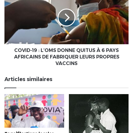
du
:
Grand
L’OMS
Orient
DONNE
de
QUITUS
France
À
6
PAYS
AFRICAINS
COVID-19 : L’OMS DONNE QUITUS À 6 PAYS
DE
AFRICAINS DE FABRIQUER LEURS PROPRES
FABRIQUER
VACCINS
LEURS
PROPRES
Articles similaires
VACCINS