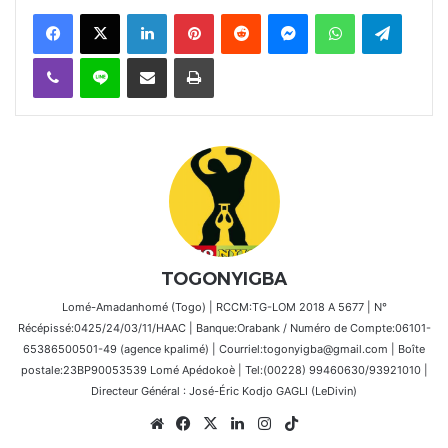
Facebook
X
Linkedin
Pinterest
Reddit
Messenger
WhatsApp
Telegra
Viber
Ligne
Partager par email
Imprimer
TOGONYIGBA
Lomé-Amadanhomé (Togo) | RCCM:TG-LOM 2018 A 5677 | N°
Récépissé:0425/24/03/11/HAAC | Banque:Orabank / Numéro de Compte:06101-
65386500501-49 (agence kpalimé) | Courriel:togonyigba@gmail.com | Boîte
postale:23BP90053539 Lomé Apédokoè | Tel:(00228) 99460630/93921010 |
Directeur Général : José-Éric Kodjo GAGLI (LeDivin)
Website
Facebook
X
Linkedin
Instagram
TikTok