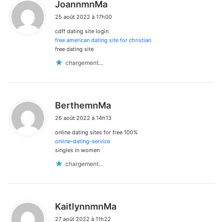
d
JoannmnMa
i
25 août 2022 à 17h00
t
cdff dating site login
:
free american dating site for christian
free dating site
chargement…
d
BerthemnMa
i
26 août 2022 à 14h13
t
online dating sites for free 100%
:
online-dating-service
singles in women
chargement…
d
KaitlynnmnMa
i
27 août 2022 à 11h22