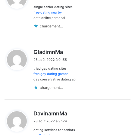
t
single senior dating sites
:
free dating nearby
date online personal
chargement…
d
GladimnMa
i
28 août 2022 à 0h55
t
triad gay dating sites
:
free gay dating games
gay conservative dating ap
chargement…
d
DavinamnMa
i
28 août 2022 à 9h24
t
dating services for seniors
: