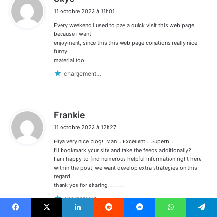
i
11 octobre 2023 à 11h01
t
Every weekend i used to pay a quick visit this web page,
:
because i want
enjoyment, since this this web page conations really nice
funny
material too.
chargement…
d
Frankie
i
11 octobre 2023 à 12h27
t
Hiya very nice blog!! Man .. Excellent .. Superb ..
:
I’ll bookmark your site and take the feeds additionally?
I am happy to find numerous helpful information right here
within the post, we want develop extra strategies on this
regard,
thank you for sharing. . . . . .
chargement…
Facebook
X
Linkedin
Reddit
Messenger
WhatsApp
Telegram