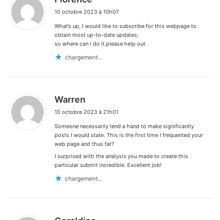
i
10 octobre 2023 à 10h07
t
What’s up, I would like to subscribe for this webpage to
:
obtain most up-to-date updates,
so where can i do it please help out.
chargement…
d
Warren
i
10 octobre 2023 à 21h01
t
Someone necessarily lend a hand to make significantly
:
posts I would state. This is the first time I frequented your
web page and thus far?
I surprised with the analysis you made to create this
particular submit incredible. Excellent job!
chargement…
d