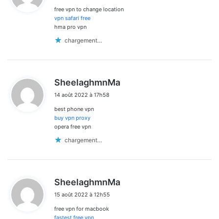
free vpn to change location
:
vpn safari free
hma pro vpn
chargement…
d
SheelaghmnMa
i
14 août 2022 à 17h58
t
best phone vpn
:
buy vpn proxy
opera free vpn
chargement…
d
SheelaghmnMa
i
15 août 2022 à 12h55
t
free vpn for macbook
:
fastest free vpn