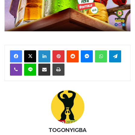
Facebook
X
Linkedin
Pinterest
Reddit
Messenger
WhatsApp
Telegra
Viber
Ligne
Partager par email
Imprimer
TOGONYIGBA