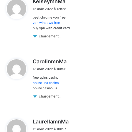
KelseymnMa
i
12 août 2022 à 12h28
t
best chrome vpn free
:
vpn windows free
buy vpn with credit card
chargement…
d
CarolinmnMa
i
13 août 2022 à 10h56
t
free spins casino
:
online usa casino
online casino us
chargement…
d
LaurellamnMa
i
13 août 2022 à 10h57
t