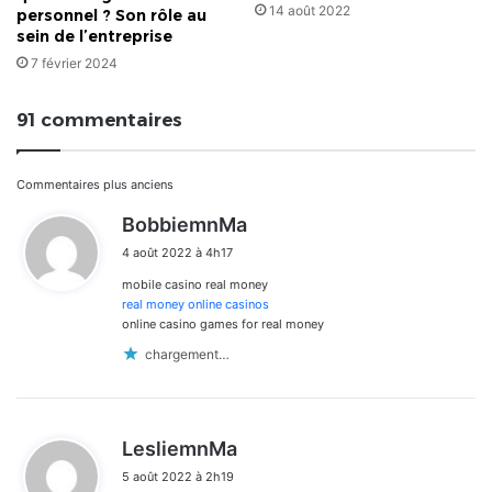
14 août 2022
personnel ? Son rôle au
sein de l’entreprise
7 février 2024
91 commentaires
Navigation
Commentaires plus anciens
d
BobbiemnMa
dans
i
4 août 2022 à 4h17
t
les
mobile casino real money
:
commentaires
real money online casinos
online casino games for real money
chargement…
d
LesliemnMa
i
5 août 2022 à 2h19
t