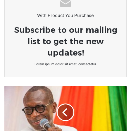
With Product You Purchase
Subscribe to our mailing
list to get the new
updates!
Lorem ipsum dolor sit amet, consectetur.
Présidentielle
au
Bénin
:
les
Etats-
Unis