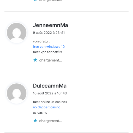
d
JenneemnMa
i
9 août 2022 à 23h11
t
vpn gratuit
:
free vpn windows 10
best vpn for netflix
chargement…
d
DulceamnMa
i
10 août 2022 à 10h43
t
best online us casinos
:
no deposit casino
us casino
chargement…