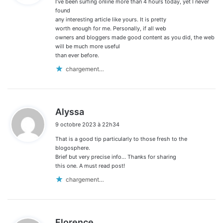
I’ve been surfing online more than 4 hours today, yet I never
:
found
any interesting article like yours. It is pretty
worth enough for me. Personally, if all web
owners and bloggers made good content as you did, the web
will be much more useful
than ever before.
chargement…
d
Alyssa
i
9 octobre 2023 à 22h34
t
That is a good tip particularly to those fresh to the
:
blogosphere.
Brief but very precise info… Thanks for sharing
this one. A must read post!
chargement…
d
Florence