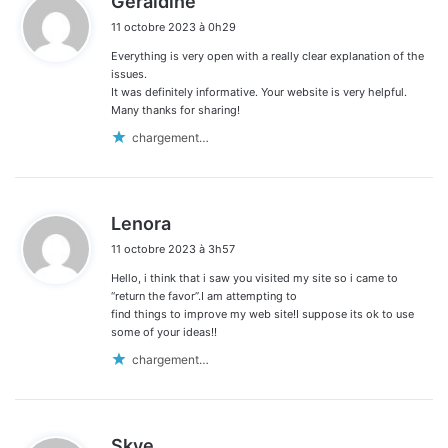
Geraldine
i
11 octobre 2023 à 0h29
t
Everything is very open with a really clear explanation of the
:
issues.
It was definitely informative. Your website is very helpful.
Many thanks for sharing!
chargement…
d
Lenora
i
11 octobre 2023 à 3h57
t
Hello, i think that i saw you visited my site so i came to
:
“return the favor”.I am attempting to
find things to improve my web site!I suppose its ok to use
some of your ideas!!
chargement…
d
Skye