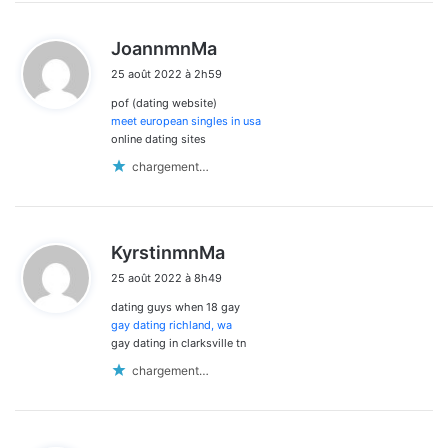
d
JoannmnMa
i
25 août 2022 à 2h59
t
pof (dating website)
:
meet european singles in usa
online dating sites
chargement…
d
KyrstinmnMa
i
25 août 2022 à 8h49
t
dating guys when 18 gay
:
gay dating richland, wa
gay dating in clarksville tn
chargement…