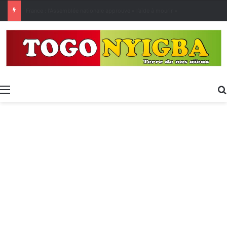
[LeCoupD’œil] Le chassé-croisé entre vacanciers de juillet et d’août a commencé.
Menu