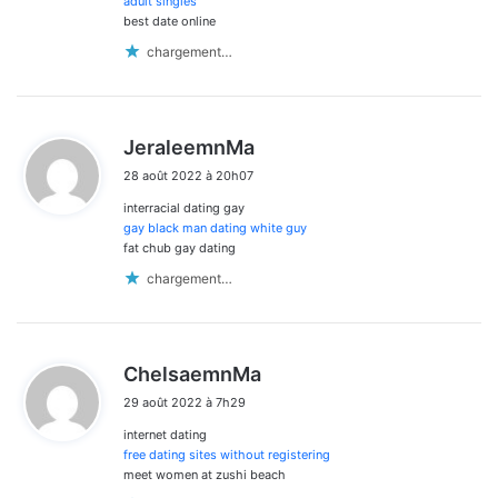
adult singles
best date online
chargement…
d
JeraleemnMa
i
28 août 2022 à 20h07
t
interracial dating gay
:
gay black man dating white guy
fat chub gay dating
chargement…
d
ChelsaemnMa
i
29 août 2022 à 7h29
t
internet dating
:
free dating sites without registering
meet women at zushi beach