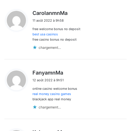
d
CarolanmnMa
i
11 août 2022 à 9h58
t
free welcome bonus no deposit
:
best usa casinos
free casino bonus no deposit
chargement…
d
FanyamnMa
i
12 août 2022 à 9h51
t
online casino welcome bonus
:
real money casino games
blackjack app real money
chargement…
d