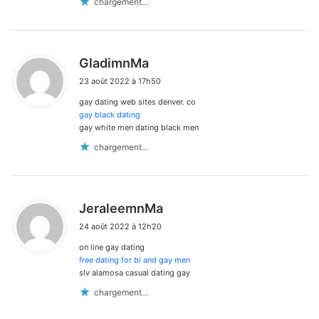
chargement…
d
GladimnMa
i
23 août 2022 à 17h50
t
gay dating web sites denver. co
:
gay black dating
gay white men dating black men
chargement…
d
JeraleemnMa
i
24 août 2022 à 12h20
t
on line gay dating
:
free dating for bi and gay men
slv alamosa casual dating gay
chargement…