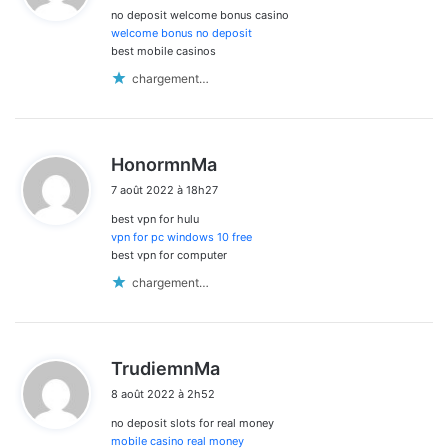
no deposit welcome bonus casino
:
welcome bonus no deposit
best mobile casinos
chargement…
d
HonormnMa
i
7 août 2022 à 18h27
t
best vpn for hulu
:
vpn for pc windows 10 free
best vpn for computer
chargement…
d
TrudiemnMa
i
8 août 2022 à 2h52
t
no deposit slots for real money
:
mobile casino real money