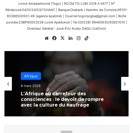
Lomé-Amadanhomé (Togo) | RCCM:TG-LOM 2018 A 5677 | N°
Récépissé:0425/24/03/11/HAAC | Banque:Orabank / Numéro de Compte:06101-
65386500501-49 (agence kpalimé) | Courriel:togonyigba@gmail.com | Boîte
postale:23BP90053539 Lomé Apédokoè | Tel:(00228) 99460630/93921010 |
Directeur Général : José-Éric Kodjo GAGLI (LeDivin)
Website
Facebook
X
Linkedin
Instagram
TikTok
Afrique
8 mars 2026
L’Afrique au carrefour des
consciences : le devoir de rompre
avec la culture du naufrage