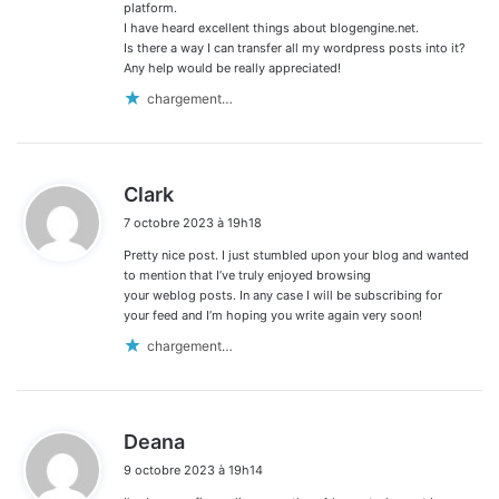
platform.
I have heard excellent things about blogengine.net.
Is there a way I can transfer all my wordpress posts into it?
Any help would be really appreciated!
chargement…
d
Clark
i
7 octobre 2023 à 19h18
t
Pretty nice post. I just stumbled upon your blog and wanted
:
to mention that I’ve truly enjoyed browsing
your weblog posts. In any case I will be subscribing for
your feed and I’m hoping you write again very soon!
chargement…
d
Deana
i
9 octobre 2023 à 19h14
t