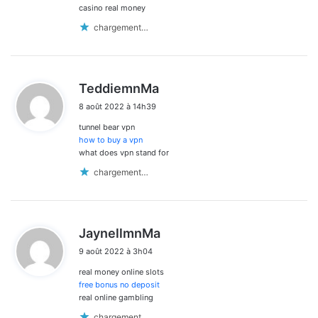
casino real money
chargement…
d
TeddiemnMa
i
8 août 2022 à 14h39
t
tunnel bear vpn
:
how to buy a vpn
what does vpn stand for
chargement…
d
JaynellmnMa
i
9 août 2022 à 3h04
t
real money online slots
:
free bonus no deposit
real online gambling
chargement…