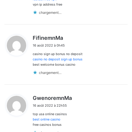
vpn ip address free
chargement…
d
FifinemnMa
i
16 août 2022 à 0h45
t
casino sign up bonus no deposit
:
casino no deposit sign up bonus
best welcome bonus casino
chargement…
d
GwenoremnMa
i
16 août 2022 à 22h55
t
top usa online casinos
:
best online casino
free casinos bonus