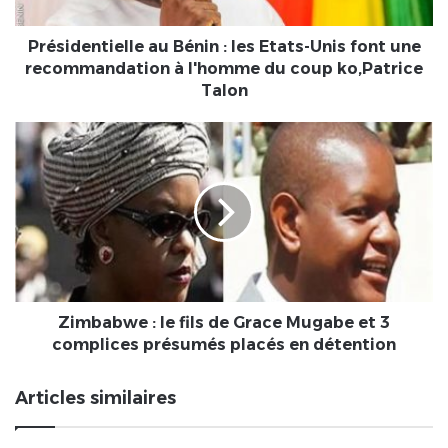
font
une
recommandation
Présidentielle au Bénin : les Etats-Unis font une
à
recommandation à l'homme du coup ko,Patrice
l'homme
Talon
du
coup
Zimbabwe
ko,Patrice
:
Talon
le
fils
de
Grace
Mugabe
et
3
complices
Zimbabwe : le fils de Grace Mugabe et 3
présumés
complices présumés placés en détention
placés
en
Articles similaires
détention