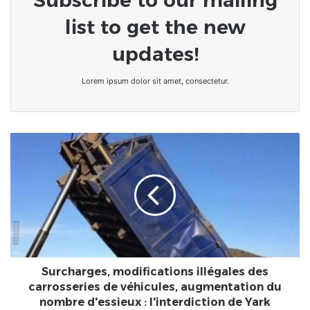
Subscribe to our mailing
list to get the new
updates!
Lorem ipsum dolor sit amet, consectetur.
Surcharges,
modifications
illégales
des
carrosseries
de
véhicules,
augmentation
du
nombre
Surcharges, modifications illégales des
d'essieux
carrosseries de véhicules, augmentation du
:
nombre d'essieux : l'interdiction de Yark