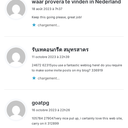
waar provera te vinden in Nederland
i
18 août 2023 à 7h37
t
Keep this going please, great job!
:
chargement…
d
รับเทคอนกรีต สมุทรสาคร
i
11 octobre 2023 à 22h39
t
24672 62315you use a fantastic weblog here! do you require
:
to make some invite posts on my blog? 336919
chargement…
d
goatpg
i
16 octobre 2023 à 22h26
t
105784 279047very nice put up, i certainly love this web site,
:
carry on it 312899