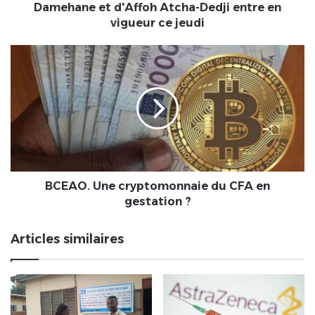
l'interdiction
Damehane et d'Affoh Atcha-Dedji entre en
de
vigueur ce jeudi
Yark
Damehane
BCEAO.
et
Une
d'Affoh
cryptomonnaie
Atcha-
du
Dedji
CFA
entre
en
en
gestation
vigueur
?
ce
jeudi
BCEAO. Une cryptomonnaie du CFA en
gestation ?
Articles similaires