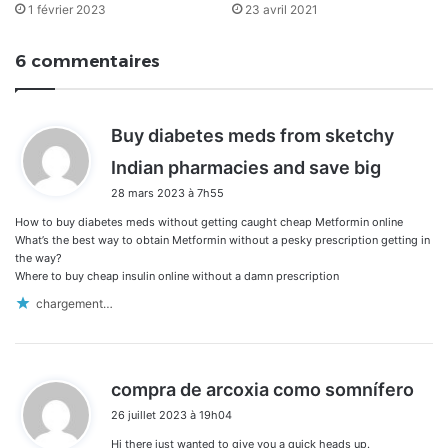
1 février 2023
23 avril 2021
6 commentaires
Buy diabetes meds from sketchy
d
Indian pharmacies and save big
i
28 mars 2023 à 7h55
t
How to buy diabetes meds without getting caught cheap Metformin online
:
What’s the best way to obtain Metformin without a pesky prescription getting in
the way?
Where to buy cheap insulin online without a damn prescription
chargement…
d
compra de arcoxia como somnífero
i
26 juillet 2023 à 19h04
t
Hi there just wanted to give you a quick heads up.