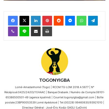
Facebook
X
Linkedin
Pinterest
Reddit
Messenger
WhatsApp
Telegra
Viber
Ligne
Partager par email
Imprimer
TOGONYIGBA
Lomé-Amadanhomé (Togo) | RCCM:TG-LOM 2018 A 5677 | N°
Récépissé:0425/24/03/11/HAAC | Banque:Orabank / Numéro de Compte:06101-
65386500501-49 (agence kpalimé) | Courriel:togonyigba@gmail.com | Boîte
postale:23BP90053539 Lomé Apédokoè | Tel:(00228) 99460630/93921010 |
Directeur Général : José-Éric Kodjo GAGLI (LeDivin)