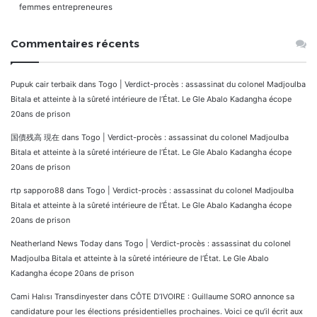
femmes entrepreneures
Commentaires récents
Pupuk cair terbaik
dans
Togo | Verdict-procès : assassinat du colonel Madjoulba
Bitala et atteinte à la sûreté intérieure de l’État. Le Gle Abalo Kadangha écope
20ans de prison
国債残高 現在
dans
Togo | Verdict-procès : assassinat du colonel Madjoulba
Bitala et atteinte à la sûreté intérieure de l’État. Le Gle Abalo Kadangha écope
20ans de prison
rtp sapporo88
dans
Togo | Verdict-procès : assassinat du colonel Madjoulba
Bitala et atteinte à la sûreté intérieure de l’État. Le Gle Abalo Kadangha écope
20ans de prison
Neatherland News Today
dans
Togo | Verdict-procès : assassinat du colonel
Madjoulba Bitala et atteinte à la sûreté intérieure de l’État. Le Gle Abalo
Kadangha écope 20ans de prison
Cami Halısı Transdinyester
dans
CÔTE D’IVOIRE : Guillaume SORO annonce sa
candidature pour les élections présidentielles prochaines. Voici ce qu’il écrit aux