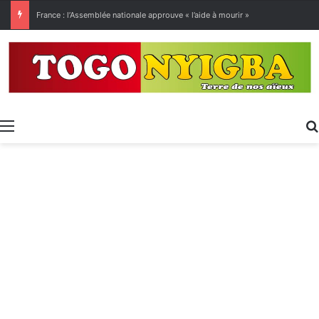
[LeCoupD’œil] Le chassé-croisé entre vacanciers de juillet et d’août a commencé.
Menu