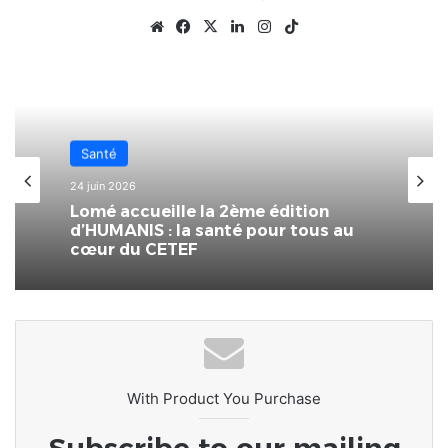
Website
Facebook
X
Linkedin
Instagram
TikTok
Santé
4 avril 2026
Santé
La BB Lomé soutient le Centre
24 juin 2026
national de recherche et de soins
aux drépanocytaires.
Lomé accueille la 2ème édition
d’HUMANIS : la santé pour tous au
cœur du CETEF
With Product You Purchase