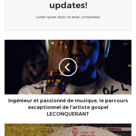
updates!
Lorem ipsum dolor sit amet, consectetur.
Ingénieur
et
passionné
de
musique,
le
parcours
exceptionnel
de
l'artiste
Ingénieur et passionné de musique, le parcours
gospel
exceptionnel de l'artiste gospel
LECONQUERANT
LECONQUERANT
CAN-
2025