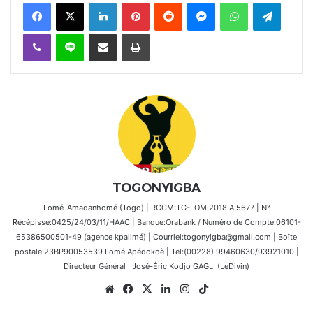
Facebook
X
Linkedin
Pinterest
Reddit
Messenger
WhatsApp
Telegra
Viber
Ligne
Partager par email
Imprimer
TOGONYIGBA
Lomé-Amadanhomé (Togo) | RCCM:TG-LOM 2018 A 5677 | N°
Récépissé:0425/24/03/11/HAAC | Banque:Orabank / Numéro de Compte:06101-
65386500501-49 (agence kpalimé) | Courriel:togonyigba@gmail.com | Boîte
postale:23BP90053539 Lomé Apédokoè | Tel:(00228) 99460630/93921010 |
Directeur Général : José-Éric Kodjo GAGLI (LeDivin)
Website
Facebook
X
Linkedin
Instagram
TikTok