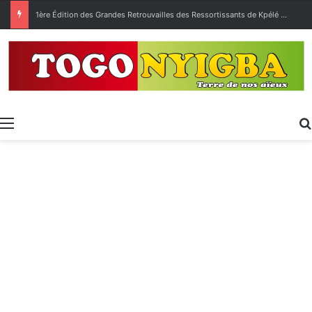
1ère Édition des Grandes Retrouvailles des Ressortissants de Kpélé Govié Apégamé / Sokpé
Menu