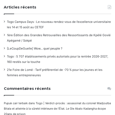
Articles récents
Togo Campus Days : Le nouveau rendez-vous de l’excellence universitaire
les 14 et 15 août au CETEF
1ère Édition des Grandes Retrouvailles des Ressortissants de Kpélé Govié
Apégamé / Sokpé
[LeCoupDeGuelle] Wow… quel peuple ?
Togo : 5 707 établissements privés autorisés pour la rentrée 2026-2027,
160 restés sur la touche
21e Foire de Lomé : Tarif préférentiel de -70 % pour les jeunes et les
femmes entrepreneures
Commentaires récents
Pupuk cair terbaik
dans
Togo | Verdict-procès : assassinat du colonel Madjoulba
Bitala et atteinte à la sûreté intérieure de l’État. Le Gle Abalo Kadangha écope
20ans de prison