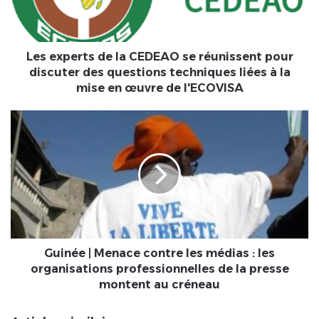
réunissent
pour
discuter
des
Les experts de la CEDEAO se réunissent pour
questions
discuter des questions techniques liées à la
techniques
mise en œuvre de l'ECOVISA
liées
à
Guinée
la
|
mise
Menace
en
contre
œuvre
les
de
médias
l'ECOVISA
:
les
organisations
professionnelles
Guinée | Menace contre les médias : les
de
organisations professionnelles de la presse
la
montent au créneau
presse
montent