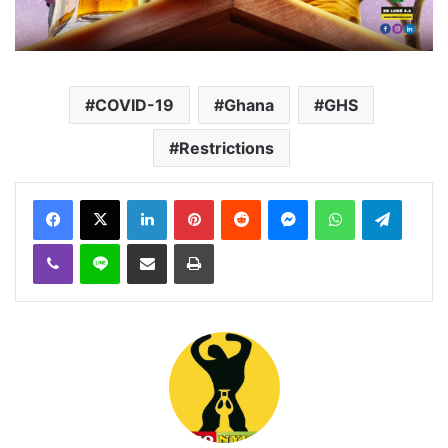
COVID-19
Ghana
GHS
Restrictions
Facebook
X
Linkedin
Pinterest
Reddit
Messenger
WhatsApp
Telegra
Viber
Ligne
Partager par email
Imprimer