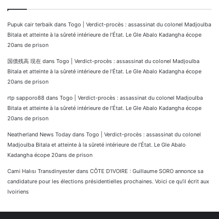
Pupuk cair terbaik
dans
Togo | Verdict-procès : assassinat du colonel Madjoulba
Bitala et atteinte à la sûreté intérieure de l’État. Le Gle Abalo Kadangha écope
20ans de prison
国債残高 現在
dans
Togo | Verdict-procès : assassinat du colonel Madjoulba
Bitala et atteinte à la sûreté intérieure de l’État. Le Gle Abalo Kadangha écope
20ans de prison
rtp sapporo88
dans
Togo | Verdict-procès : assassinat du colonel Madjoulba
Bitala et atteinte à la sûreté intérieure de l’État. Le Gle Abalo Kadangha écope
20ans de prison
Neatherland News Today
dans
Togo | Verdict-procès : assassinat du colonel
Madjoulba Bitala et atteinte à la sûreté intérieure de l’État. Le Gle Abalo
Kadangha écope 20ans de prison
Cami Halısı Transdinyester
dans
CÔTE D’IVOIRE : Guillaume SORO annonce sa
candidature pour les élections présidentielles prochaines. Voici ce qu’il écrit aux
Ivoiriens