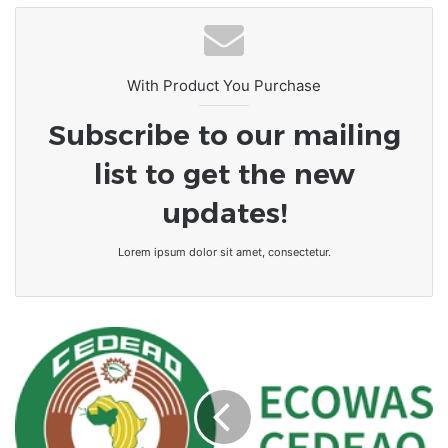
With Product You Purchase
Subscribe to our mailing
list to get the new
updates!
Lorem ipsum dolor sit amet, consectetur.
Les
experts
de
la
CEDEAO
se