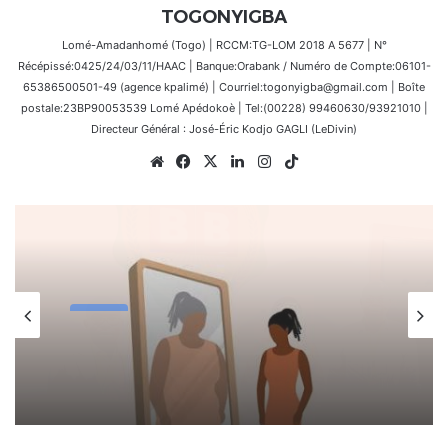
TOGONYIGBA
Lomé-Amadanhomé (Togo) | RCCM:TG-LOM 2018 A 5677 | N°
Récépissé:0425/24/03/11/HAAC | Banque:Orabank / Numéro de Compte:06101-
65386500501-49 (agence kpalimé) | Courriel:togonyigba@gmail.com | Boîte
postale:23BP90053539 Lomé Apédokoè | Tel:(00228) 99460630/93921010 |
Directeur Général : José-Éric Kodjo GAGLI (LeDivin)
Website
Facebook
X
Linkedin
Instagram
TikTok
Santé
17 janvier 2026
SANTE – QU’EST-CE QUE LA
DYSMORPHOPHOBIE ?