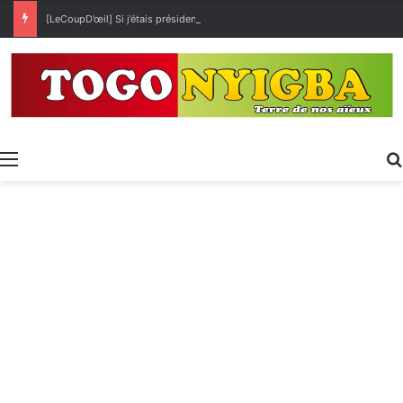
[LeCoupD’œil] Si j’étais président, ce que je ferai des « Évalas »
Menu