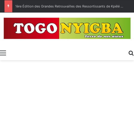
1ère Édition des Grandes Retrouvailles des Ressortissants de Kpélé Govié Apégamé / Sokpé
Menu