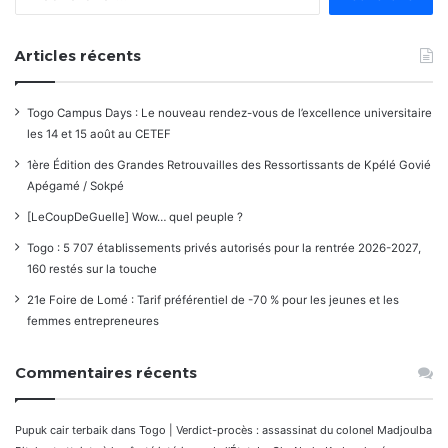
Articles récents
Togo Campus Days : Le nouveau rendez-vous de l’excellence universitaire
les 14 et 15 août au CETEF
1ère Édition des Grandes Retrouvailles des Ressortissants de Kpélé Govié
Apégamé / Sokpé
[LeCoupDeGuelle] Wow… quel peuple ?
Togo : 5 707 établissements privés autorisés pour la rentrée 2026-2027,
160 restés sur la touche
21e Foire de Lomé : Tarif préférentiel de -70 % pour les jeunes et les
femmes entrepreneures
Commentaires récents
Pupuk cair terbaik
dans
Togo | Verdict-procès : assassinat du colonel Madjoulba