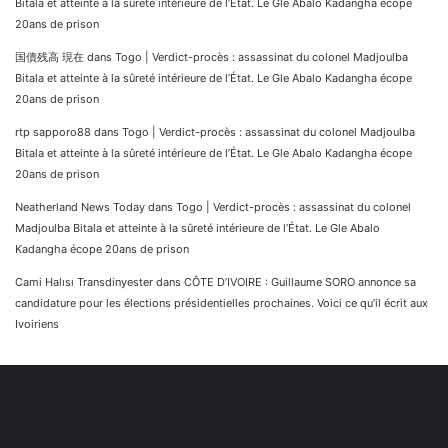
Bitala et atteinte à la sûreté intérieure de l’État. Le Gle Abalo Kadangha écope
20ans de prison
国債残高 現在
dans
Togo | Verdict-procès : assassinat du colonel Madjoulba
Bitala et atteinte à la sûreté intérieure de l’État. Le Gle Abalo Kadangha écope
20ans de prison
rtp sapporo88
dans
Togo | Verdict-procès : assassinat du colonel Madjoulba
Bitala et atteinte à la sûreté intérieure de l’État. Le Gle Abalo Kadangha écope
20ans de prison
Neatherland News Today
dans
Togo | Verdict-procès : assassinat du colonel
Madjoulba Bitala et atteinte à la sûreté intérieure de l’État. Le Gle Abalo
Kadangha écope 20ans de prison
Cami Halısı Transdinyester
dans
CÔTE D’IVOIRE : Guillaume SORO annonce sa
candidature pour les élections présidentielles prochaines. Voici ce qu’il écrit aux
Ivoiriens