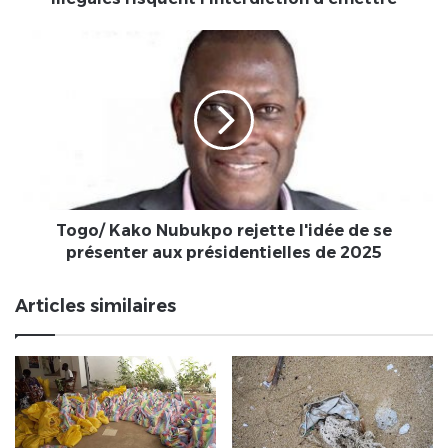
Togo/
Kako
Nubukpo
rejette
l'idée
de
se
présenter
aux
présidentielles
Togo/ Kako Nubukpo rejette l'idée de se
de
présenter aux présidentielles de 2025
2025
Articles similaires