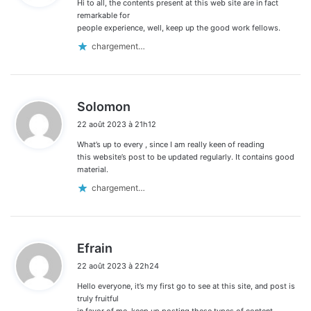
Hi to all, the contents present at this web site are in fact
:
remarkable for
people experience, well, keep up the good work fellows.
chargement…
d
Solomon
i
22 août 2023 à 21h12
t
What’s up to every , since I am really keen of reading
:
this website’s post to be updated regularly. It contains good
material.
chargement…
d
Efrain
i
22 août 2023 à 22h24
t
Hello everyone, it’s my first go to see at this site, and post is
:
truly fruitful
in favor of me, keep up posting these types of content.