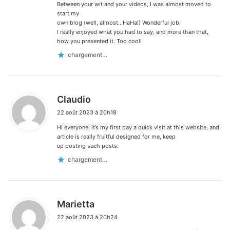
Between your wit and your videos, I was almost moved to
start my
own blog (well, almost…HaHa!) Wonderful job.
I really enjoyed what you had to say, and more than that,
how you presented it. Too cool!
chargement…
d
Claudio
i
22 août 2023 à 20h18
t
Hi everyone, it’s my first pay a quick visit at this website, and
:
article is really fruitful designed for me, keep
up posting such posts.
chargement…
d
Marietta
i
22 août 2023 à 20h24
t