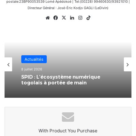
postale:23BP90053539 Lomé Apédokoè | Tel:(00228) 99460630/93921010 |
Directeur Général : José-Éric Kodjo GAGLI (LeDivin)
Website
Facebook
X
Linkedin
Instagram
TikTok
Actualités
8 juillet 2026
SPID : L’écosystème numérique
togolais à portée de main
With Product You Purchase