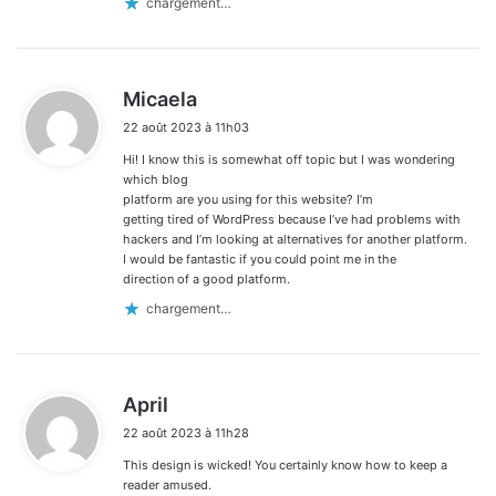
chargement…
d
Micaela
i
22 août 2023 à 11h03
t
Hi! I know this is somewhat off topic but I was wondering
:
which blog
platform are you using for this website? I’m
getting tired of WordPress because I’ve had problems with
hackers and I’m looking at alternatives for another platform.
I would be fantastic if you could point me in the
direction of a good platform.
chargement…
d
April
i
22 août 2023 à 11h28
t
This design is wicked! You certainly know how to keep a
:
reader amused.