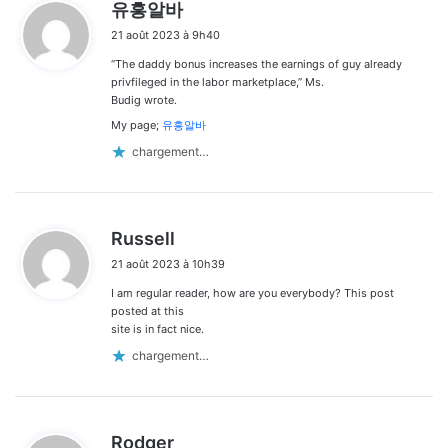
d
유흥알바
i
21 août 2023 à 9h40
t
“The daddy bonus increases the earnings of guy already
:
privfileged in the labor marketplace,” Ms.
Budig wrote.
My page;
유흥알바
chargement…
d
Russell
i
21 août 2023 à 10h39
t
I am regular reader, how are you everybody? This post
:
posted at this
site is in fact nice.
chargement…
d
Rodger