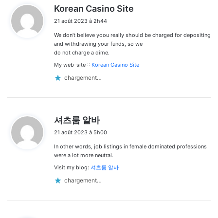
d
Korean Casino Site
i
21 août 2023 à 2h44
t
We don’t believe yoou really should be charged for depositing
:
and withdrawing your funds, so we
do not charge a dime.
My web-site ::
Korean Casino Site
chargement…
d
셔츠룸 알바
i
21 août 2023 à 5h00
t
In other words, job listings in female dominated professions
:
were a lot more neutral.
Visit my blog:
셔츠룸 알바
chargement…