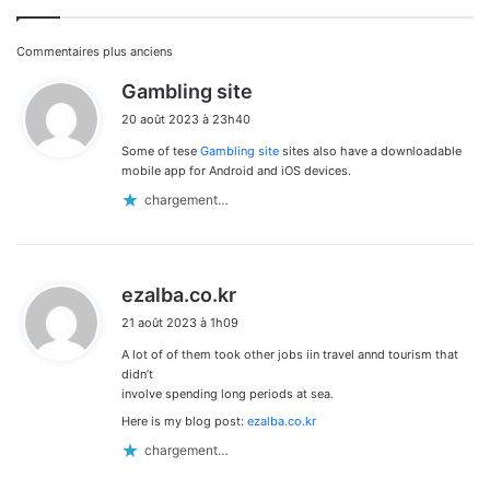
Navigation
Commentaires plus anciens
d
Gambling site
dans
i
20 août 2023 à 23h40
t
les
Some of tese
Gambling site
sites also have a downloadable
:
commentaires
mobile app for Android and iOS devices.
chargement…
d
ezalba.co.kr
i
21 août 2023 à 1h09
t
A lot of of them took other jobs iin travel annd tourism that
:
didn’t
involve spending long periods at sea.
Here is my blog post:
ezalba.co.kr
chargement…