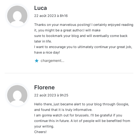
d
Luca
i
22 août 2023 à 8h16
t
Thanks on your marvelous posting! I certainly enjoyed reading
:
it, you might be a great author.I will make
sure to bookmark your blog and will eventually come back
later in life.
I want to encourage you to ultimately continue your great job,
have a nice day!
chargement…
d
Florene
i
22 août 2023 à 9h25
t
Hello there, just became alert to your blog through Google,
:
and found that it is truly informative.
I am gonna watch out for brussels. I’ll be grateful if you
continue this in future. A lot of people will be benefited from
your writing.
Cheers!