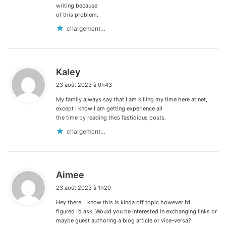
writing because
of this problem.
chargement…
d
Kaley
i
23 août 2023 à 0h43
t
My family always say that I am killing my time here at net,
:
except I know I am getting experience all
the time by reading thes fastidious posts.
chargement…
d
Aimee
i
23 août 2023 à 1h20
t
Hey there! I know this is kinda off topic however I’d
:
figured I’d ask. Would you be interested in exchanging links or
maybe guest authoring a blog article or vice-versa?