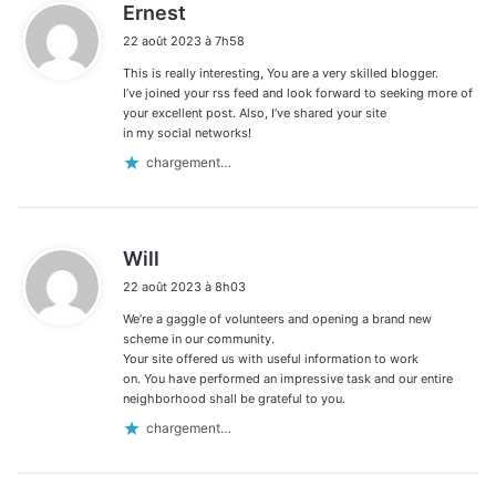
d
Ernest
i
22 août 2023 à 7h58
t
This is really interesting, You are a very skilled blogger.
:
I’ve joined your rss feed and look forward to seeking more of
your excellent post. Also, I’ve shared your site
in my social networks!
chargement…
d
Will
i
22 août 2023 à 8h03
t
We’re a gaggle of volunteers and opening a brand new
:
scheme in our community.
Your site offered us with useful information to work
on. You have performed an impressive task and our entire
neighborhood shall be grateful to you.
chargement…