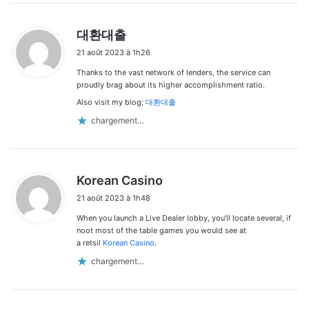
d
대환대출
i
21 août 2023 à 1h26
t
Thanks to the vast network of lenders, the service can
:
proudly brag about its higher accomplishment ratio.
Also visit my blog;
대환대출
chargement…
d
Korean Casino
i
21 août 2023 à 1h48
t
When you launch a Live Dealer lobby, you’ll locate several, if
:
noot most of the table games you would see at
a retsil
Korean Casino
.
chargement…