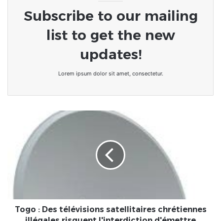
Subscribe to our mailing
list to get the new
updates!
Lorem ipsum dolor sit amet, consectetur.
Togo
:
Des
télévisions
satellitaires
chrétiennes
illégales
risquent
l'interdiction
d'émettre
Togo : Des télévisions satellitaires chrétiennes
illégales risquent l'interdiction d'émettre