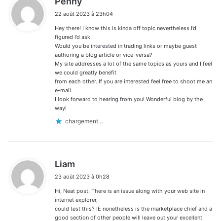
Penny
i
22 août 2023 à 23h04
t
Hey there! I know this is kinda off topic nevertheless I’d
:
figured I’d ask.
Would you be interested in trading links or maybe guest
authoring a blog article or vice-versa?
My site addresses a lot of the same topics as yours and I feel
we could greatly benefit
from each other. If you are interested feel free to shoot me an
e-mail.
I look forward to hearing from you! Wonderful blog by the
way!
chargement…
d
Liam
i
23 août 2023 à 0h28
t
Hi, Neat post. There is an issue along with your web site in
:
internet explorer,
could test this? IE nonetheless is the marketplace chief and a
good section of other people will leave out your excellent