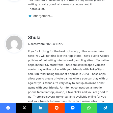
:
writing is really good, all can easily understand it,
Thanks a lot.
chargement…
d
Shula
i
5 septembre 2023 à 16h27
t
If you’re looking for the best poker app, iPhone users take
:
note: You will not find it in the App Store. That’s due to Apple’s
policies of not letting international gambling sites offer native
apps in their US storefront. There are several apps you can
use to play online poker with your friends with PokerStars
and 888Poker being the most popular in 2023. These apps
allow you to create private games where you can play with or
against your friends.It’s very easy to set up an online poker
game with your friends. An internet connection, a mobile
phone tablet laptop, an app, a few clicks and you are good to
go. There are several poker variants available online for you
and your friends to have fun with. In fact, online sites offer
more games than you’ll see live in casinos.
http://www.suyoungwomen.com/bbs/board.php?
Facebook
X
Linkedin
Reddit
Messenger
WhatsApp
Telegram