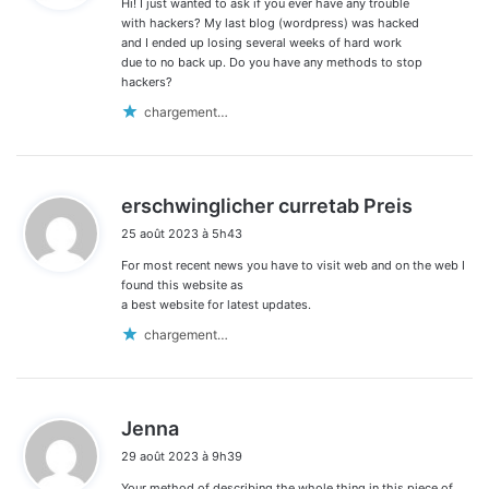
Hi! I just wanted to ask if you ever have any trouble
:
with hackers? My last blog (wordpress) was hacked
and I ended up losing several weeks of hard work
due to no back up. Do you have any methods to stop
hackers?
chargement…
d
erschwinglicher curretab Preis
i
25 août 2023 à 5h43
t
For most recent news you have to visit web and on the web I
:
found this website as
a best website for latest updates.
chargement…
d
Jenna
i
29 août 2023 à 9h39
t
Your method of describing the whole thing in this piece of