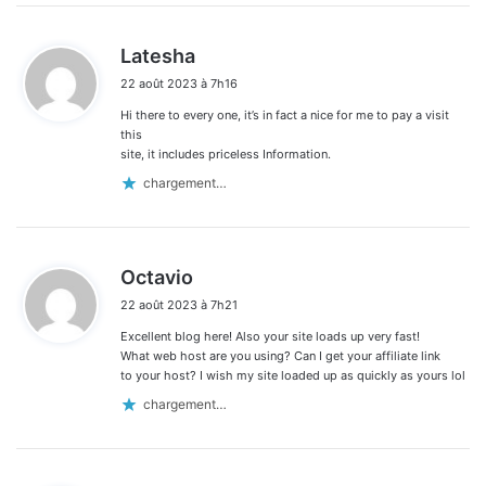
d
Latesha
i
22 août 2023 à 7h16
t
Hi there to every one, it’s in fact a nice for me to pay a visit
:
this
site, it includes priceless Information.
chargement…
d
Octavio
i
22 août 2023 à 7h21
t
Excellent blog here! Also your site loads up very fast!
:
What web host are you using? Can I get your affiliate link
to your host? I wish my site loaded up as quickly as yours lol
chargement…