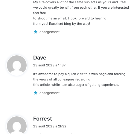
My site covers a lot of the same subjects as yours and I feel
we could greatly benefit from each other. If you are interested
feel free
to shoot me an email. I look forward to hearing
from you! Excellent blog by the way!
chargement…
d
Dave
i
23 août 2023 à 1h37
t
It’s awesome to pay a quick visit this web page and reading
:
the views of all colleagues regarding
this article, while I am also eager of getting experience.
chargement…
d
Forrest
i
23 août 2023 à 2h32
t