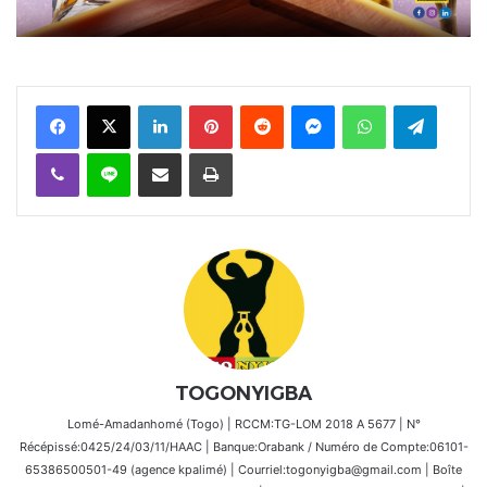
Facebook
X
Linkedin
Pinterest
Reddit
Messenger
WhatsApp
Telegra
Viber
Ligne
Partager par email
Imprimer
TOGONYIGBA
Lomé-Amadanhomé (Togo) | RCCM:TG-LOM 2018 A 5677 | N°
Récépissé:0425/24/03/11/HAAC | Banque:Orabank / Numéro de Compte:06101-
65386500501-49 (agence kpalimé) | Courriel:togonyigba@gmail.com | Boîte