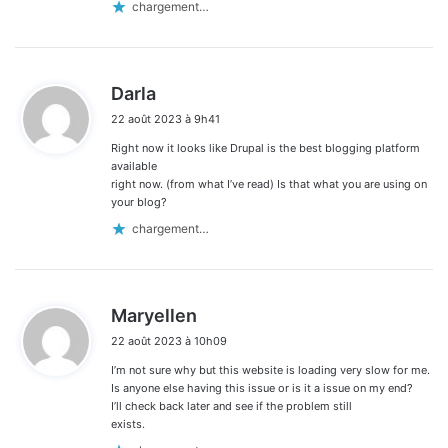
chargement…
d
Darla
i
22 août 2023 à 9h41
t
Right now it looks like Drupal is the best blogging platform
:
available
right now. (from what I’ve read) Is that what you are using on
your blog?
chargement…
d
Maryellen
i
22 août 2023 à 10h09
t
I’m not sure why but this website is loading very slow for me.
:
Is anyone else having this issue or is it a issue on my end?
I’ll check back later and see if the problem still
exists.