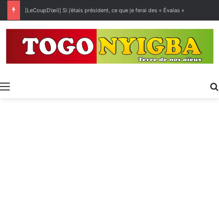
[LeCoupD’œil] Si j’étais président, ce que je ferai des « Évalas »
Menu