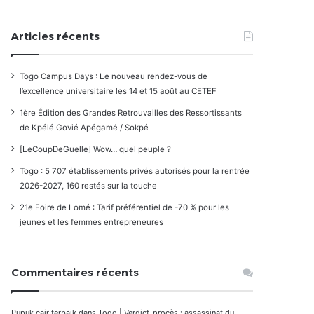
Articles récents
Togo Campus Days : Le nouveau rendez-vous de
l’excellence universitaire les 14 et 15 août au CETEF
1ère Édition des Grandes Retrouvailles des Ressortissants
de Kpélé Govié Apégamé / Sokpé
[LeCoupDeGuelle] Wow… quel peuple ?
Togo : 5 707 établissements privés autorisés pour la rentrée
2026-2027, 160 restés sur la touche
21e Foire de Lomé : Tarif préférentiel de -70 % pour les
jeunes et les femmes entrepreneures
Commentaires récents
Pupuk cair terbaik
dans
Togo | Verdict-procès : assassinat du