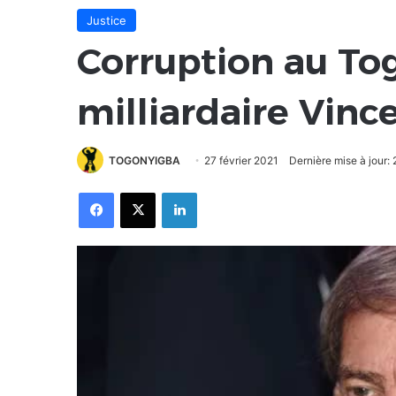
Justice
Corruption au Tog
milliardaire Vinc
TOGONYIGBA
27 février 2021
Dernière mise à jour: 
Facebook
X
Linkedin