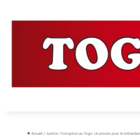
Accueil
/
Justice
/
Corruption au Togo: Un procès pour le milliardair