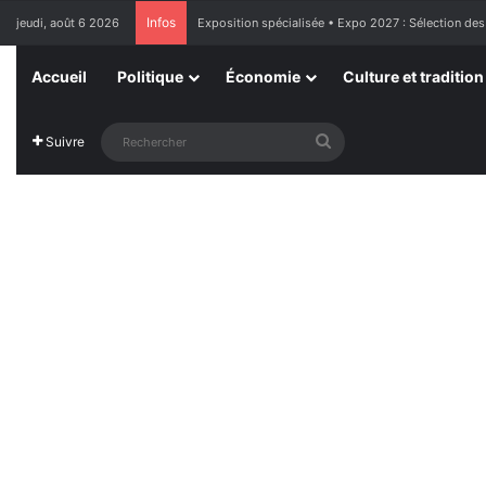
Infos
jeudi, août 6 2026
France : l’Assemblée nationale approuve « l’aide à m
Accueil
Politique
Économie
Culture et tradition
Rechercher
Suivre