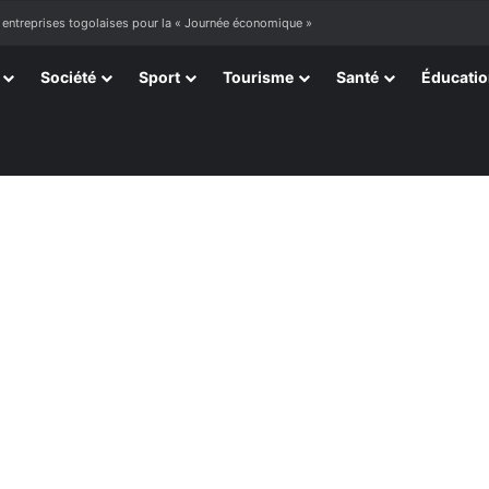
ourir »
Société
Sport
Tourisme
Santé
Éducati