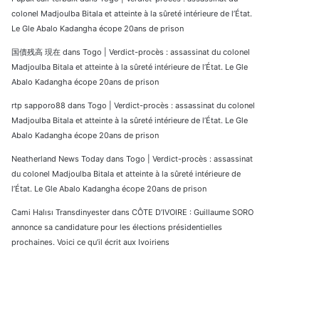
colonel Madjoulba Bitala et atteinte à la sûreté intérieure de l’État.
Le Gle Abalo Kadangha écope 20ans de prison
国債残高 現在
dans
Togo | Verdict-procès : assassinat du colonel
Madjoulba Bitala et atteinte à la sûreté intérieure de l’État. Le Gle
Abalo Kadangha écope 20ans de prison
rtp sapporo88
dans
Togo | Verdict-procès : assassinat du colonel
Madjoulba Bitala et atteinte à la sûreté intérieure de l’État. Le Gle
Abalo Kadangha écope 20ans de prison
Neatherland News Today
dans
Togo | Verdict-procès : assassinat
du colonel Madjoulba Bitala et atteinte à la sûreté intérieure de
l’État. Le Gle Abalo Kadangha écope 20ans de prison
Cami Halısı Transdinyester
dans
CÔTE D’IVOIRE : Guillaume SORO
annonce sa candidature pour les élections présidentielles
prochaines. Voici ce qu’il écrit aux Ivoiriens