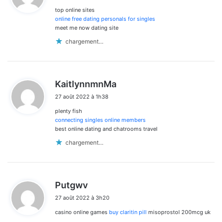
top online sites
:
online free dating personals for singles
meet me now dating site
chargement…
d
KaitlynnmnMa
i
27 août 2022 à 1h38
t
plenty fish
:
connecting singles online members
best online dating and chatrooms travel
chargement…
d
Putgwv
i
27 août 2022 à 3h20
t
casino online games
buy claritin pill
misoprostol 200mcg uk
: