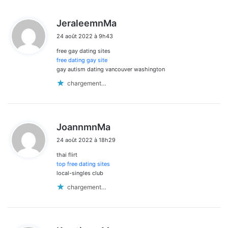
d
JeraleemnMa
i
24 août 2022 à 9h43
t
free gay dating sites
:
free dating gay site
gay autism dating vancouver washington
chargement…
d
JoannmnMa
i
24 août 2022 à 18h29
t
thai flirt
:
top free dating sites
local-singles club
chargement…
d