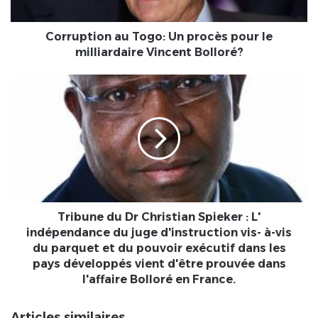
milliardaire
Vincent
Bolloré?
Corruption au Togo: Un procès pour le
milliardaire Vincent Bolloré?
Tribune
du
Dr
Christian
Spieker
:
L'
indépendance
du
juge
Tribune du Dr Christian Spieker : L'
d'instruction
indépendance du juge d'instruction vis- à-vis
vis-
du parquet et du pouvoir exécutif dans les
à-
pays développés vient d'être prouvée dans
vis
l'affaire Bolloré en France.
du
parquet
Articles similaires