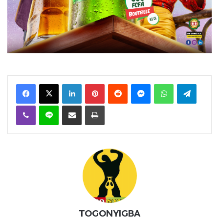
Facebook
X
Linkedin
Pinterest
Reddit
Messenger
WhatsApp
Telegra
Viber
Ligne
Partager par email
Imprimer
TOGONYIGBA