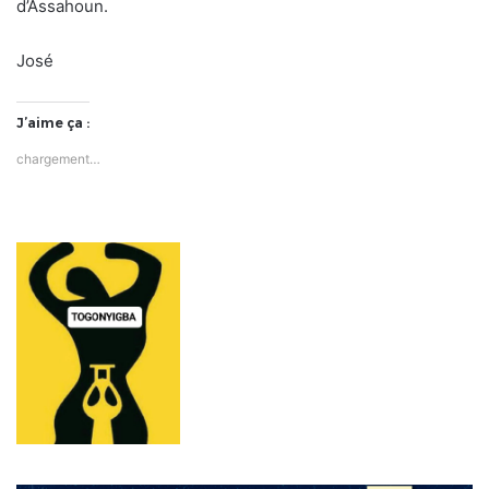
d’Assahoun.
José
J’aime ça :
chargement…