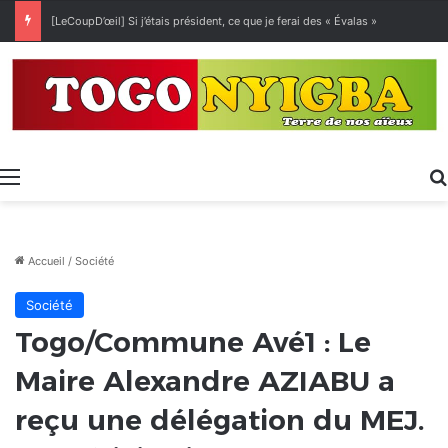
[LeCoupD’œil] Si j’étais président, ce que je ferai des « Évalas »
Menu
Accueil
/
Société
Société
Togo/Commune Avé1 : Le
Maire Alexandre AZIABU a
reçu une délégation du MEJ.