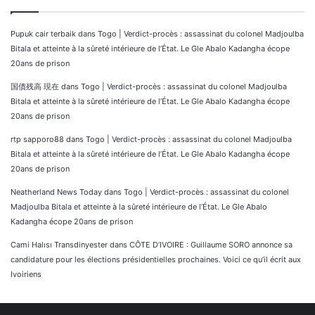
Pupuk cair terbaik
dans
Togo | Verdict-procès : assassinat du colonel Madjoulba
Bitala et atteinte à la sûreté intérieure de l’État. Le Gle Abalo Kadangha écope
20ans de prison
国債残高 現在
dans
Togo | Verdict-procès : assassinat du colonel Madjoulba
Bitala et atteinte à la sûreté intérieure de l’État. Le Gle Abalo Kadangha écope
20ans de prison
rtp sapporo88
dans
Togo | Verdict-procès : assassinat du colonel Madjoulba
Bitala et atteinte à la sûreté intérieure de l’État. Le Gle Abalo Kadangha écope
20ans de prison
Neatherland News Today
dans
Togo | Verdict-procès : assassinat du colonel
Madjoulba Bitala et atteinte à la sûreté intérieure de l’État. Le Gle Abalo
Kadangha écope 20ans de prison
Cami Halısı Transdinyester
dans
CÔTE D’IVOIRE : Guillaume SORO annonce sa
candidature pour les élections présidentielles prochaines. Voici ce qu’il écrit aux
Ivoiriens