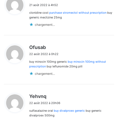
i
21 août 2022 à 4h52
t
clonidine cost
purchase stromectol without prescription
buy
:
generic meclizine 25mg
chargement…
d
Ofusab
i
22 août 2022 à 0h22
t
buy minocin 100mg generic
buy minocin 100mg without
:
prescription
buy leflunomide 20mg pill
chargement…
d
Yehvnq
i
22 août 2022 à 20h06
t
sulfasalazine oral
buy divalproex generic
buy generic
:
divalproex 500mg