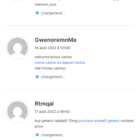
:
tretinoin cost
chargement…
d
GwenoremnMa
i
16 août 2022 à 12h40
t
welcome bonus casino
:
online casino no deposit bonus
real money casinos
chargement…
d
Rtmqal
i
17 août 2022 à 18h42
t
buy generic tadalafil 10mg
purchase avanafil generic
voltaren
:
price
chargement…