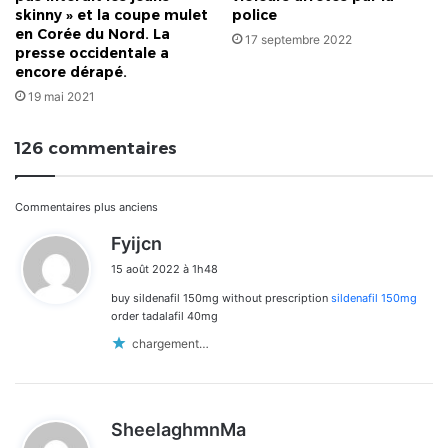
skinny » et la coupe mulet
police
en Corée du Nord. La
17 septembre 2022
presse occidentale a
encore dérapé.
19 mai 2021
126 commentaires
Navigation
Commentaires plus anciens
d
Fyijcn
dans
i
15 août 2022 à 1h48
t
les
buy sildenafil 150mg without prescription
sildenafil 150mg
:
commentaires
order tadalafil 40mg
chargement…
d
SheelaghmnMa
i