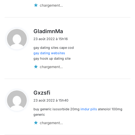
chargement…
d
GladimnMa
i
23 août 2022 à 15h16
t
gay dating sites cape cod
:
gay dating websites
gay hook up dating site
chargement…
d
Gxzsfi
i
23 août 2022 à 15h40
t
buy generic isosorbide 20mg
imdur pills
atenolol 100mg
:
generic
chargement…