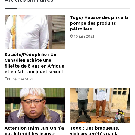
et
du
pouvoir
Togo/ Hausse des prix à la
exécutif
pompe des produits
dans
pétroliers
les
10 juin 2021
pays
développés
vient
Société/Pédophilie : Un
d'être
Canadien achète une
prouvée
fillette de 8 ans en Afrique
dans
et en fait son jouet sexuel
l'affaire
15 février 2021
Bolloré
en
France.
Attention ! Kim-Jun-Un n’a
Togo : Des braqueurs,
pas interdit les jeans «
violeurs arrêtés par la