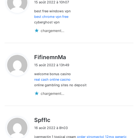
15 août 2022 à 10h07
t
best free windows vpn
:
best chrome vpn free
cyberghost vpn
chargement…
d
FifinemnMa
i
15 août 2022 à 13h49
t
welcome bonus casino
:
real cash online casino
online gambling sites no deposit
chargement…
d
Spfflc
i
16 août 2022 à 8h03
t
ivermectin 1 topical cream
order stromectol 12mg generic