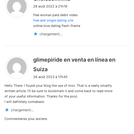
i
28 août 2022 à 21h19
t
free woman paid debit video
:
free and single dating site
online love dating flash iframe
chargement…
glimepiride en venta en línea en
d
Suiza
i
26 août 2023 à 17h45
t
Hello There. I found your blog the use of msn. That is a really smartly
:
written article. I’ll be sure to bookmark it and come back to read more
of your useful information. Thanks for the post.
I will definitely comeback.
chargement…
Navigation
Commentaires plus anciens
dans