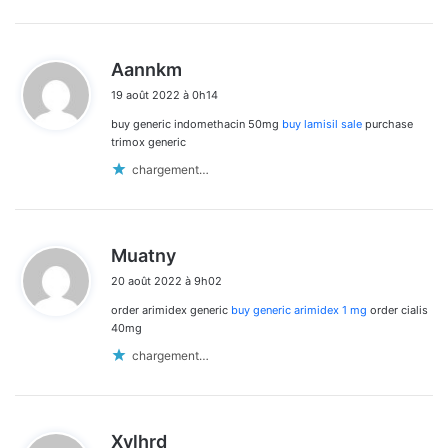
d
Aannkm
i
19 août 2022 à 0h14
t
buy generic indomethacin 50mg
buy lamisil sale
purchase
:
trimox generic
chargement…
d
Muatny
i
20 août 2022 à 9h02
t
order arimidex generic
buy generic arimidex 1 mg
order cialis
:
40mg
chargement…
d
Xvlhrd