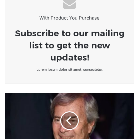
With Product You Purchase
Subscribe to our mailing
list to get the new
updates!
Lorem ipsum dolor sit amet, consectetur.
Corruption
au
Togo:
Un
procès
pour
le