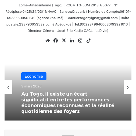
Lomé-Amadanhomé (Togo) | RCCM:TG-LOM 2018 A 5677 | N°
Récépissé:0425/24/03/11/HAAC | Banque:Orabank / Numéro de Compte:06101-
65386500501-49 (agence kpalimé) | Courriel:togonyigba@gmail.com | Boîte
postale:23BP90053539 Lomé Apédokoè | Tel:(00228) 99460630/93921010 |
Directeur Général : José-Éric Kodjo GAGLI (LeDivin)
Website
Facebook
X
Linkedin
Instagram
TikTok
Économie
3 mars 2026
Au Togo, il existe un écart
significatif entre les performances
économiques reconnues et la réalité
quotidienne des foyers