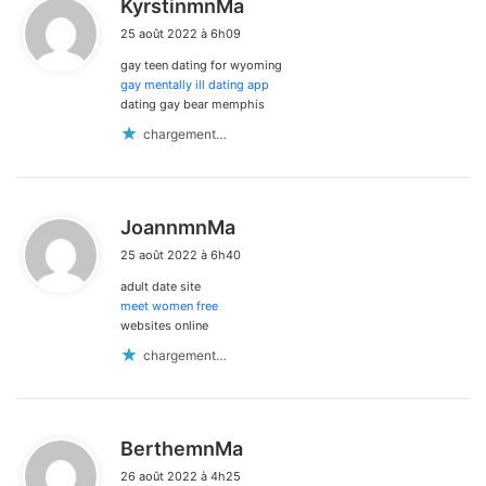
KyrstinmnMa
i
25 août 2022 à 6h09
t
gay teen dating for wyoming
:
gay mentally ill dating app
dating gay bear memphis
chargement…
d
JoannmnMa
i
25 août 2022 à 6h40
t
adult date site
:
meet women free
websites online
chargement…
d
BerthemnMa
i
26 août 2022 à 4h25
t