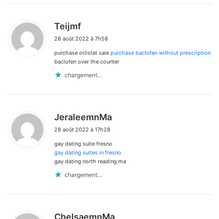
d
Teijmf
i
28 août 2022 à 7h58
t
purchase orlistat sale
purchase baclofen without prescription
:
baclofen over the counter
chargement…
d
JeraleemnMa
i
28 août 2022 à 17h28
t
gay dating suite fresno
:
gay dating suites in fresno
gay dating north reading ma
chargement…
d
ChelsaemnMa