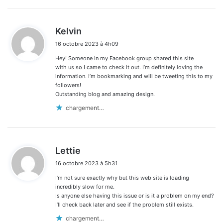
d
Kelvin
i
16 octobre 2023 à 4h09
t
Hey! Someone in my Facebook group shared this site
:
with us so I came to check it out. I’m definitely loving the
information. I’m bookmarking and will be tweeting this to my
followers!
Outstanding blog and amazing design.
chargement…
d
Lettie
i
16 octobre 2023 à 5h31
t
I’m not sure exactly why but this web site is loading
:
incredibly slow for me.
Is anyone else having this issue or is it a problem on my end?
I’ll check back later and see if the problem still exists.
chargement…