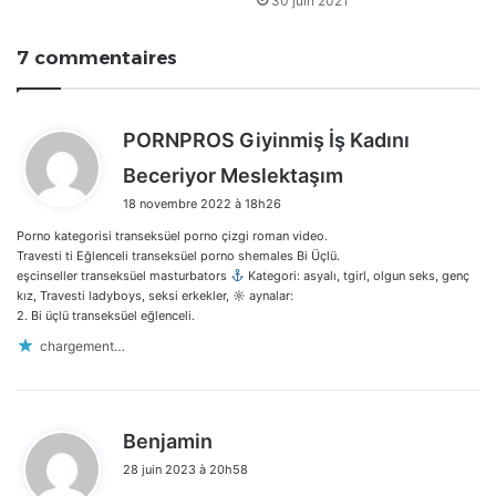
30 juin 2021
7 commentaires
PORNPROS Giyinmiş İş Kadını
d
Beceriyor Meslektaşım
i
18 novembre 2022 à 18h26
t
Porno kategorisi transeksüel porno çizgi roman video.
:
Travesti ti Eğlenceli transeksüel porno shemales Bi Üçlü.
eşcinseller transeksüel masturbators
Kategori: asyalı, tgirl, olgun seks, genç
kız, Travesti ladyboys, seksi erkekler, ☼ aynalar:
2. Bi üçlü transeksüel eğlenceli.
chargement…
d
Benjamin
i
28 juin 2023 à 20h58
t