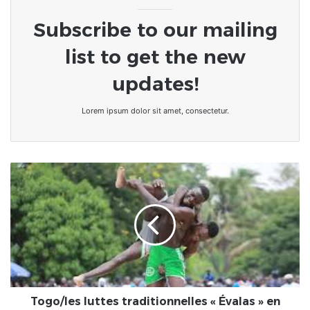
Subscribe to our mailing
list to get the new
updates!
Lorem ipsum dolor sit amet, consectetur.
Togo/les
luttes
traditionnelles
« Évalas »
en
pays
kabyiè
démarrent
ce
samedi
Togo/les luttes traditionnelles « Évalas » en