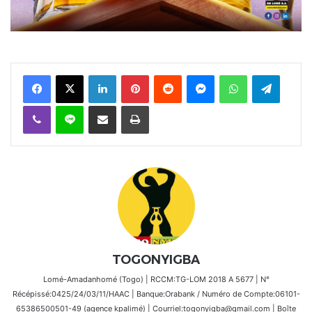
Facebook
X
Linkedin
Pinterest
Reddit
Messenger
WhatsApp
Telegra
Viber
Ligne
Partager par email
Imprimer
TOGONYIGBA
Lomé-Amadanhomé (Togo) | RCCM:TG-LOM 2018 A 5677 | N°
Récépissé:0425/24/03/11/HAAC | Banque:Orabank / Numéro de Compte:06101-
65386500501-49 (agence kpalimé) | Courriel:togonyigba@gmail.com | Boîte