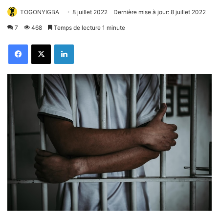
TOGONYIGBA
8 juillet 2022
Dernière mise à jour: 8 juillet 2022
7
468
Temps de lecture 1 minute
Facebook
X
Linkedin