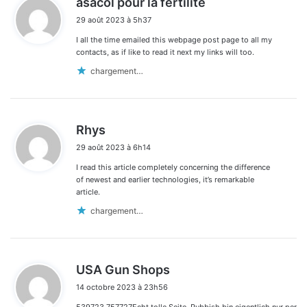
asacol pour la fertilité
i
29 août 2023 à 5h37
t
I all the time emailed this webpage post page to all my
:
contacts, as if like to read it next my links will too.
chargement…
d
Rhys
i
29 août 2023 à 6h14
t
I read this article completely concerning the difference
:
of newest and earlier technologies, it’s remarkable
article.
chargement…
d
USA Gun Shops
i
14 octobre 2023 à 23h56
t