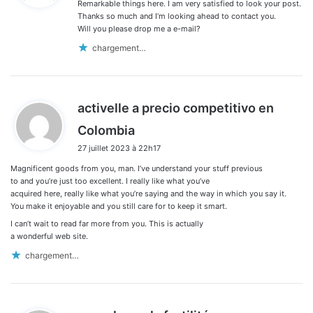
Remarkable things here. I am very satisfied to look your post.
:
Thanks so much and I’m looking ahead to contact you.
Will you please drop me a e-mail?
chargement…
activelle a precio competitivo en
d
Colombia
i
27 juillet 2023 à 22h17
t
Magnificent goods from you, man. I’ve understand your stuff previous
:
to and you’re just too excellent. I really like what you’ve
acquired here, really like what you’re saying and the way in which you say it.
You make it enjoyable and you still care for to keep it smart.
I can’t wait to read far more from you. This is actually
a wonderful web site.
chargement…
d