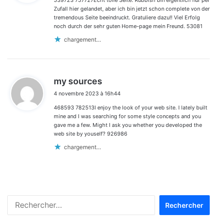
539723 757727Echt tolle Seite. Rubbish bin eigentlich nur per
:
Zufall hier gelandet, aber ich bin jetzt schon complete von der
tremendous Seite beeindruckt. Gratuliere dazu!! Viel Erfolg
noch durch der sehr guten Home-page mein Freund. 53081
chargement…
d
my sources
i
4 novembre 2023 à 16h44
t
468593 782513I enjoy the look of your web site. I lately built
:
mine and I was searching for some style concepts and you
gave me a few. Might I ask you whether you developed the
web site by youself? 926986
chargement…
Rechercher :