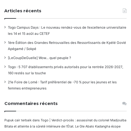
Articles récents
Togo Campus Days : Le nouveau rendez-vous de l’excellence universitaire
les 14 et 15 août au CETEF
1ère Édition des Grandes Retrouvailles des Ressortissants de Kpélé Govié
Apégamé / Sokpé
[LeCoupDeGuelle] Wow… quel peuple ?
Togo : 5 707 établissements privés autorisés pour la rentrée 2026-2027,
160 restés sur la touche
21e Foire de Lomé : Tarif préférentiel de -70 % pour les jeunes et les
femmes entrepreneures
Commentaires récents
Pupuk cair terbaik
dans
Togo | Verdict-procès : assassinat du colonel Madjoulba
Bitala et atteinte à la sûreté intérieure de l’État. Le Gle Abalo Kadangha écope