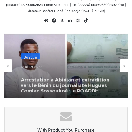
postale:23BP90053539 Lomé Apédokoè | Tel:(00228) 99460630/93921010 |
Directeur Général : José-Éric Kodjo GAGLI (LeDivin)
Website
Facebook
X
Linkedin
Instagram
TikTok
Justice
12 juillet 2025
Arrestation à Abidjan et extradition
vers le Bénin du journaliste Hugues
Comlan Sossoukpè : le ROADDH
réagit
With Product You Purchase