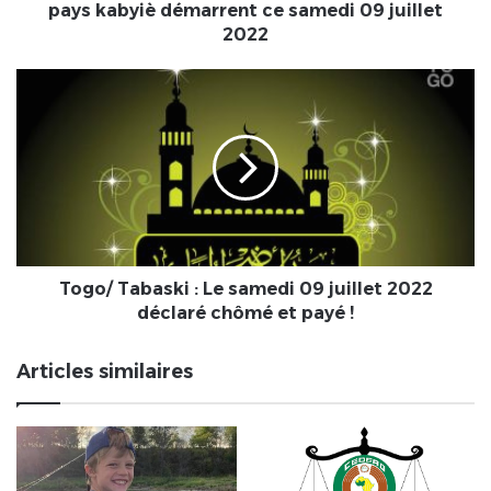
09
pays kabyiè démarrent ce samedi 09 juillet
juillet
2022
2022
Togo/
Tabaski
:
Le
samedi
09
juillet
2022
déclaré
chômé
Togo/ Tabaski : Le samedi 09 juillet 2022
et
déclaré chômé et payé !
payé
!
Articles similaires