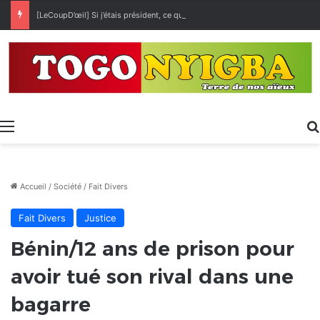
[LeCoupD’œil] Si j’étais président, ce que je ferai des « Évalas »
Menu
Accueil
/
Société
/
Fait Divers
Fait Divers
Justice
Bénin/12 ans de prison pour
avoir tué son rival dans une
bagarre