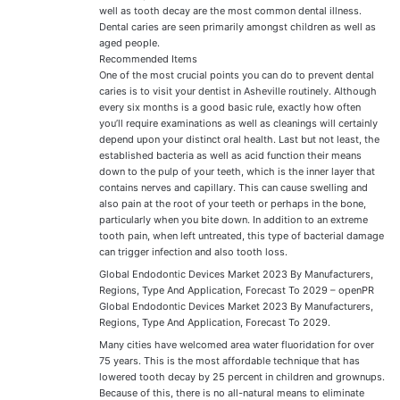
well as tooth decay are the most common dental illness.
Dental caries are seen primarily amongst children as well as
aged people.
Recommended Items
One of the most crucial points you can do to prevent dental
caries is to visit your dentist in Asheville routinely. Although
every six months is a good basic rule, exactly how often
you’ll require examinations as well as cleanings will certainly
depend upon your distinct oral health. Last but not least, the
established bacteria as well as acid function their means
down to the pulp of your teeth, which is the inner layer that
contains nerves and capillary. This can cause swelling and
also pain at the root of your teeth or perhaps in the bone,
particularly when you bite down. In addition to an extreme
tooth pain, when left untreated, this type of bacterial damage
can trigger infection and also tooth loss.
Global Endodontic Devices Market 2023 By Manufacturers,
Regions, Type And Application, Forecast To 2029 – openPR
Global Endodontic Devices Market 2023 By Manufacturers,
Regions, Type And Application, Forecast To 2029.
Many cities have welcomed area water fluoridation for over
75 years. This is the most affordable technique that has
lowered tooth decay by 25 percent in children and grownups.
Because of this, there is no all-natural means to eliminate