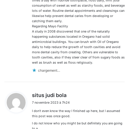
times a day with fluoride toothpaste, floss daily, limit your
consumption of sweet as well as starchy foods, and beverage
lots of water. Routine dental appointments and cleansings can
likewise help prevent dental caries from developing or
catching them early.
Regarding Mayo Facility
A study in 2008 discovered that one of the naturally
happening substances located in Oregano had solid
antimicrobial buildings. You can brush with Oil of Oregano
daily to help reduce the growth of tooth cavities and avoid
more dental cavity from creating. Others are vulnerable to
tooth cavities, also if they steer clear of from sugary foods as
well as brush as well as floss religiously.
chargement…
d
situs judi bola
i
7 novembre 2023 à 7h24
t
I don’t even know the way I finished up here, but I assumed
:
this post was once good.
I do not know who you might be but definitely you are going
to a