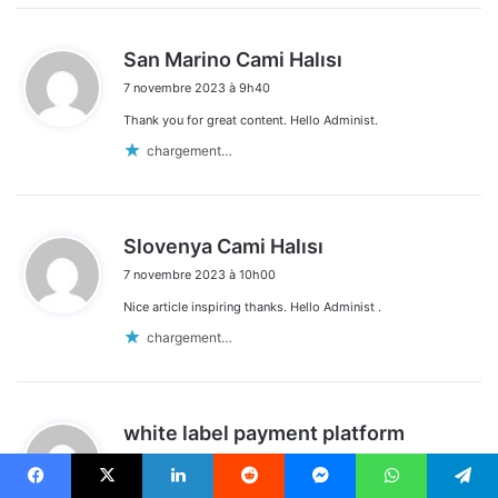
d
San Marino Cami Halısı
i
7 novembre 2023 à 9h40
t
Thank you for great content. Hello Administ.
:
chargement…
d
Slovenya Cami Halısı
i
7 novembre 2023 à 10h00
t
Nice article inspiring thanks. Hello Administ .
:
chargement…
d
white label payment platform
i
7 novembre 2023 à 10h30
t
Hmm it looks like your blog ate my first comment (it was
Facebook
X
Linkedin
Reddit
Messenger
WhatsApp
Telegram