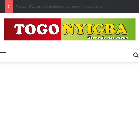
[LeCoupD’œil] Le chassé-croisé entre vacanciers de juillet et d’août a commencé.
Menu