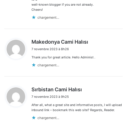
well-known blogger if you are not already.
Cheers!
chargement…
d
Makedonya Cami Halısı
i
7 novembre 2023 à 8h26
t
Thank you for great article. Hello Administ .
:
chargement…
d
Sırbistan Cami Halısı
i
7 novembre 2023 à 9h25
t
After all, what a great site and informative posts, I will upload
:
inbound link – bookmark this web site? Regards, Reader.
chargement…