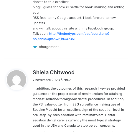
:
donate to this excellent
blog! I guess for now i’ll settle for book-marking and adding
your
RSS feed to my Google account. I look forward to new
updates
and will talk about this site with my Facebook group.
Talk soon!
http://thebodyps.com/bbs/board.php?
bo_table=qna&wr_id=47351
chargement…
d
Shiela Chitwood
i
7 novembre 2023 à 7h03
t
In addition, the outcomes of this research likewise provided
:
guidance on the proper dose of remimazolam for attaining
modest sedation throughout dental procedures. In addition,
the PSi value gotten from EEG surveillance making use of
SedLine ® could be an excellent sign of the sedation level in
oral step-by-step sedation with remimazolam. Dental
sedation dental care is currently the most typical strategy
used in the USA and Canada to stop person concerns.