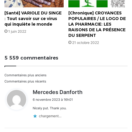
[Santé] VARIOLE DU SINGE
[Chronique] CROYANCES
: Tout savoir sur ce virus
POPULAIRES / LE LOGO DE
qui inquiète le monde
LA PHARMACIE: LES
RAISONS DE LA PRÉSENCE
1 juin 2022
DU SERPENT
21 octobre 2022
5 559 commentaires
Navigation
Commentaires plus anciens
Commentaires plus récents
dans
d
Mercedes Danforth
i
les
6 novembre 2023 à 16h01
t
commentaires
Nicely put. Thank you.
:
chargement…