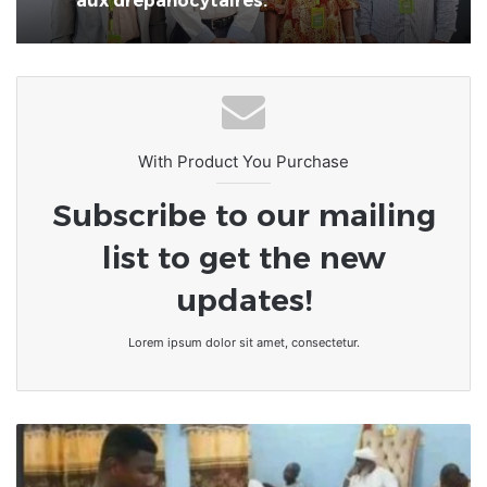
aux drépanocytaires.
With Product You Purchase
Subscribe to our mailing
list to get the new
updates!
Lorem ipsum dolor sit amet, consectetur.
Ghana
/
Un