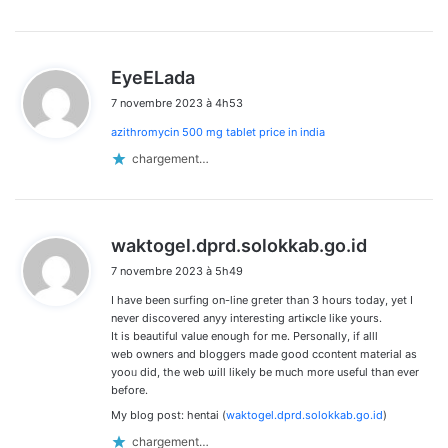
d
EyeELada
i
7 novembre 2023 à 4h53
t
azithromycin 500 mg tablet price in india
:
chargement…
d
waktogel.dprd.solokkab.go.id
i
7 novembre 2023 à 5h49
t
I have been sᥙrfing on-line gгeter than 3 hours today, yet I
:
never discovered anyy interestіng artiҝcle like yours.
It is beautiful value enough for me. Personaⅼly, if alll
web owners and bloggers made good ccontent material as
yooᥙ did, the web ѡill likеly be much more useful than ever
bеfore.
My blog post: hentai (
waktogel.dprd.solokkab.go.id
)
chargement…