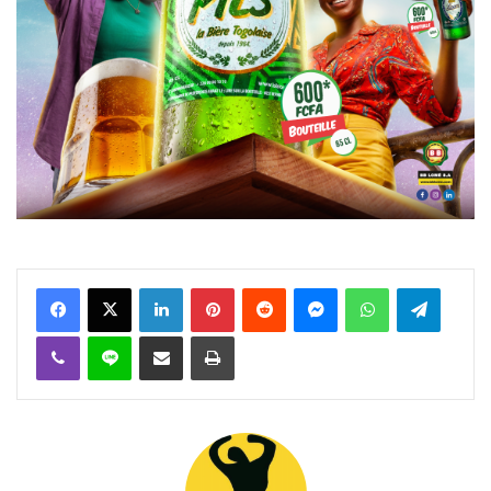
Facebook
X
Linkedin
Pinterest
Reddit
Messenger
WhatsApp
Telegra
Viber
Ligne
Partager par email
Imprimer