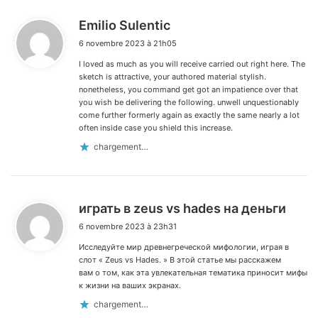
d
Emilio Sulentic
i
6 novembre 2023 à 21h05
t
I loved as much as you will receive carried out right here. The
:
sketch is attractive, your authored material stylish.
nonetheless, you command get got an impatience over that
you wish be delivering the following. unwell unquestionably
come further formerly again as exactly the same nearly a lot
often inside case you shield this increase.
chargement…
d
играть в zeus vs hades на деньги
i
6 novembre 2023 à 23h31
t
Исследуйте мир древнегреческой мифологии, играя в
:
слот « Zeus vs Hades. » В этой статье мы расскажем
вам о том, как эта увлекательная тематика приносит мифы
к жизни на ваших экранах.
chargement…