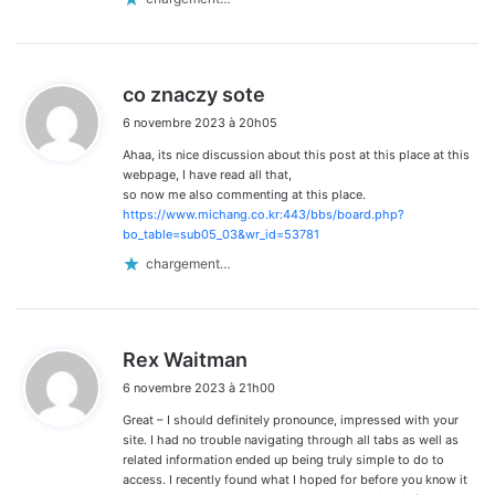
d
co znaczy sote
i
6 novembre 2023 à 20h05
t
Ahaa, its nice discussion about this post at this place at this
:
webpage, I have read all that,
so now me also commenting at this place.
https://www.michang.co.kr:443/bbs/board.php?
bo_table=sub05_03&wr_id=53781
chargement…
d
Rex Waitman
i
6 novembre 2023 à 21h00
t
Great – I should definitely pronounce, impressed with your
:
site. I had no trouble navigating through all tabs as well as
related information ended up being truly simple to do to
access. I recently found what I hoped for before you know it