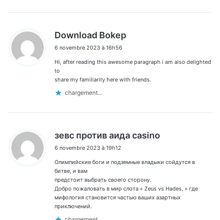
d
Download Bokep
i
6 novembre 2023 à 16h56
t
Hi, after reading this awesome paragraph i am also delighted
:
to
share my familiarity here with friends.
chargement…
d
зевс против аида casino
i
6 novembre 2023 à 19h12
t
Олимпийские боги и подземные владыки сойдутся в
:
битве, и вам
предстоит выбрать своего сторону.
Добро пожаловать в мир слота « Zeus vs Hades, » где
мифология становится частью ваших азартных
приключений.
chargement…