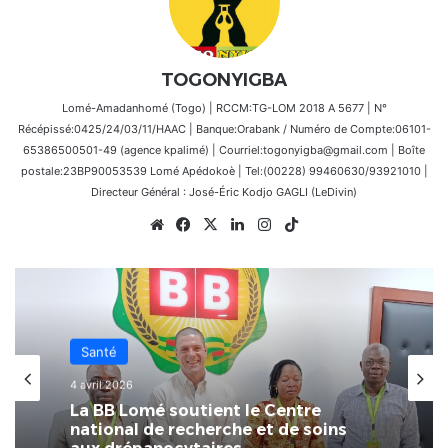
TOGONYIGBA
Lomé-Amadanhomé (Togo) | RCCM:TG-LOM 2018 A 5677 | N°
Récépissé:0425/24/03/11/HAAC | Banque:Orabank / Numéro de Compte:06101-
65386500501-49 (agence kpalimé) | Courriel:togonyigba@gmail.com | Boîte
postale:23BP90053539 Lomé Apédokoè | Tel:(00228) 99460630/93921010 |
Directeur Général : José-Éric Kodjo GAGLI (LeDivin)
Website
Facebook
X
Linkedin
Instagram
TikTok
Santé
4 avril 2026
La BB Lomé soutient le Centre
national de recherche et de soins