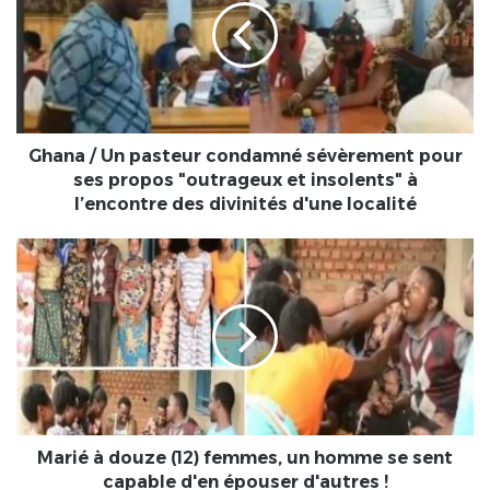
pasteur
condamné
sévèrement
pour
ses
propos
"outrageux
Ghana / Un pasteur condamné sévèrement pour
et
ses propos "outrageux et insolents" à
insolents"
l’encontre des divinités d'une localité
à
l’encontre
Marié
des
à
divinités
douze
d'une
(12)
localité
femmes,
un
homme
se
sent
capable
Marié à douze (12) femmes, un homme se sent
d'en
capable d'en épouser d'autres !