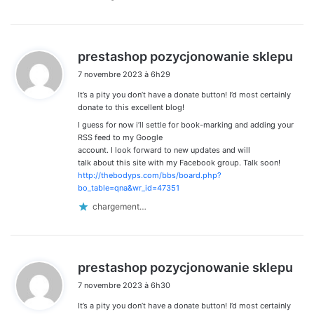
d
prestashop pozycjonowanie sklepu
i
7 novembre 2023 à 6h29
t
It’s a pity you don’t have a donate button! I’d most certainly
:
donate to this excellent blog!
I guess for now i’ll settle for book-marking and adding your
RSS feed to my Google
account. I look forward to new updates and will
talk about this site with my Facebook group. Talk soon!
http://thebodyps.com/bbs/board.php?
bo_table=qna&wr_id=47351
chargement…
d
prestashop pozycjonowanie sklepu
i
7 novembre 2023 à 6h30
t
It’s a pity you don’t have a donate button! I’d most certainly