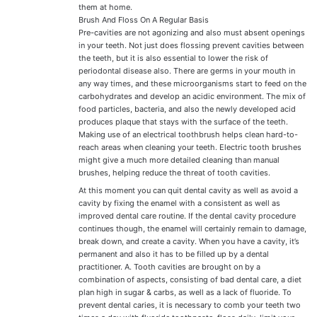
them at home.
Brush And Floss On A Regular Basis
Pre-cavities are not agonizing and also must absent openings
in your teeth. Not just does flossing prevent cavities between
the teeth, but it is also essential to lower the risk of
periodontal disease also. There are germs in your mouth in
any way times, and these microorganisms start to feed on the
carbohydrates and develop an acidic environment. The mix of
food particles, bacteria, and also the newly developed acid
produces plaque that stays with the surface of the teeth.
Making use of an electrical toothbrush helps clean hard-to-
reach areas when cleaning your teeth. Electric tooth brushes
might give a much more detailed cleaning than manual
brushes, helping reduce the threat of tooth cavities.
At this moment you can quit dental cavity as well as avoid a
cavity by fixing the enamel with a consistent as well as
improved dental care routine. If the dental cavity procedure
continues though, the enamel will certainly remain to damage,
break down, and create a cavity. When you have a cavity, it’s
permanent and also it has to be filled up by a dental
practitioner. A. Tooth cavities are brought on by a
combination of aspects, consisting of bad dental care, a diet
plan high in sugar & carbs, as well as a lack of fluoride. To
prevent dental caries, it is necessary to comb your teeth two