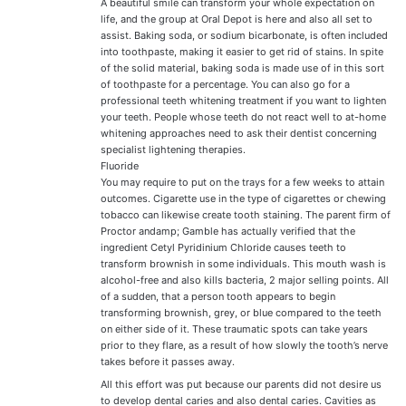
A beautiful smile can transform your whole expectation on
life, and the group at Oral Depot is here and also all set to
assist. Baking soda, or sodium bicarbonate, is often included
into toothpaste, making it easier to get rid of stains. In spite
of the solid material, baking soda is made use of in this sort
of toothpaste for a percentage. You can also go for a
professional teeth whitening treatment if you want to lighten
your teeth. People whose teeth do not react well to at-home
whitening approaches need to ask their dentist concerning
specialist lightening therapies.
Fluoride
You may require to put on the trays for a few weeks to attain
outcomes. Cigarette use in the type of cigarettes or chewing
tobacco can likewise create tooth staining. The parent firm of
Proctor andamp; Gamble has actually verified that the
ingredient Cetyl Pyridinium Chloride causes teeth to
transform brownish in some individuals. This mouth wash is
alcohol-free and also kills bacteria, 2 major selling points. All
of a sudden, that a person tooth appears to begin
transforming brownish, grey, or blue compared to the teeth
on either side of it. These traumatic spots can take years
prior to they flare, as a result of how slowly the tooth’s nerve
takes before it passes away.
All this effort was put because our parents did not desire us
to develop dental caries and also dental caries. Cavities as