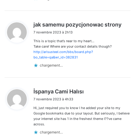
d
jak samemu pozycjonowac strony
i
7 novembre 2023 à 2h13
t
This is a topic that’s near to my heart…
:
Take care! Where are your contact details though?
http://arisusteel.com/bbs/board.php?
bo_table=qa&wr_id=382831
chargement…
d
İspanya Cami Halısı
i
7 novembre 2023 à 4h33
t
Hi, just required you to know I he added your site to my
:
Google bookmarks due to your layout. But seriously, I believe
your internet site has 1 in the freshest theme I??ve came
across.
chargement…