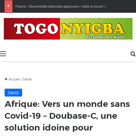
[LeCoupD’œil] Le chassé-croisé entre vacanciers de juillet et d’août a commencé.
Menu
Accueil
/
Santé
Santé
Afrique: Vers un monde sans
Covid-19 – Doubase-C, une
solution idoine pour