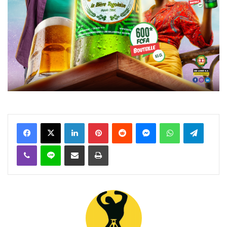
Facebook
X
Linkedin
Pinterest
Reddit
Messenger
WhatsApp
Telegra
Viber
Ligne
Partager par email
Imprimer