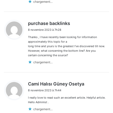
chargement…
d
purchase backlinks
i
8 novembre 2023 à 7h28
t
Thanks , I have recently been looking for information
:
approximately this topic for a
long time and yours is the greatest I’ve discovered till now.
However, what concerning the bottom line? Are you
certain concerning the source?
chargement…
d
Cami Halısı Güney Osetya
i
8 novembre 2023 à 7h44
t
I really love to read such an excellent article. Helpful article.
:
Hello Administ .
chargement…