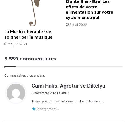
[Santé Bien-Étre] Les
effets de votre
alimentation sur votre
cycle menstruel
5 mai 2022
La Musicothérapie : se
soigner par la musique
22 juin 2021
5 559 commentaires
Navigation
Commentaires plus anciens
d
Cami Halısı Ağrotur ve Dikelya
dans
i
8 novembre 2023 à 4h03
t
les
Thank you for great information. Hello Administ .
:
commentaires
chargement…