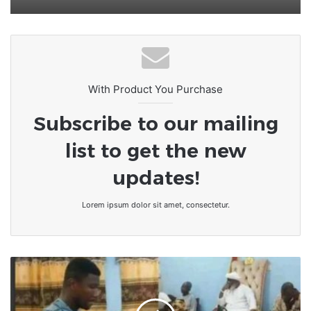
Lomé accueille la 2ème édition
d’HUMANIS : la santé pour tous au
cœur du CETEF
With Product You Purchase
Subscribe to our mailing
list to get the new
updates!
Lorem ipsum dolor sit amet, consectetur.
Ghana
/
Un
pasteur