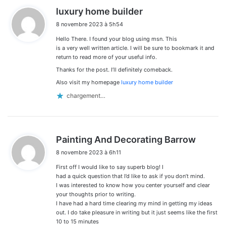
d
luxury home builder
i
8 novembre 2023 à 5h54
t
Hello There. I found your blog using msn. This
:
is a very well written article. I will be sure to bookmark it and
return to read more of your useful info.
Thanks for the post. I’ll definitely comeback.
Also visit my homepage
luxury home builder
chargement…
d
Painting And Decorating Barrow
i
8 novembre 2023 à 6h11
t
First off I would like to say superb blog! I
:
had a quick question that I’d like to ask if you don’t mind.
I was interested to know how you center yourself and clear
your thoughts prior to writing.
I have had a hard time clearing my mind in getting my ideas
out. I do take pleasure in writing but it just seems like the first
10 to 15 minutes