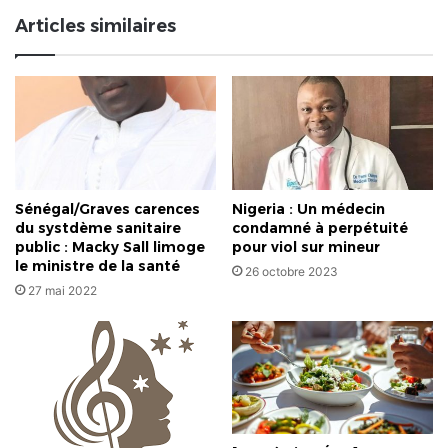
d'autres
Articles similaires
!
Sénégal/Graves carences
Nigeria : Un médecin
du systdème sanitaire
condamné à perpétuité
public : Macky Sall limoge
pour viol sur mineur
le ministre de la santé
26 octobre 2023
27 mai 2022