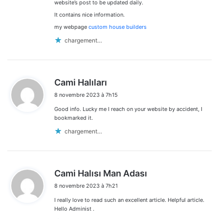
:
website’s post to be updated daily.
It contains nice information.
my webpage
custom house builders
chargement…
d
Cami Halıları
i
8 novembre 2023 à 7h15
t
Good info. Lucky me I reach on your website by accident, I
:
bookmarked it.
chargement…
d
Cami Halısı Man Adası
i
8 novembre 2023 à 7h21
t
I really love to read such an excellent article. Helpful article.
:
Hello Administ .