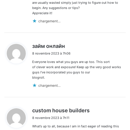
are usually wasted simply just trying to figure out how to
begin. Any suggestions or tips?
Appreciate it!
chargement…
d
займ онлайн
i
8 novembre 2023 à 7h06
t
Everyone loves what you guys are up too. This sort
:
of clever work and exposure! Keep up the very good works
guys I’ve incorporated you guys to our
blogroll.
chargement…
d
custom house builders
i
8 novembre 2023 à 7h11
t
What’s up to all, because I am in fact eager of reading this