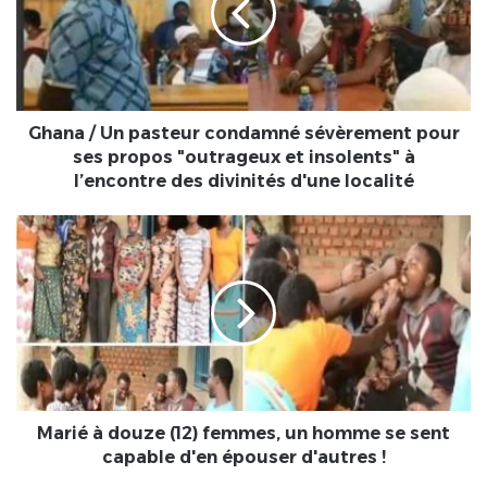
condamné
sévèrement
pour
ses
propos
"outrageux
Ghana / Un pasteur condamné sévèrement pour
et
ses propos "outrageux et insolents" à
insolents"
l’encontre des divinités d'une localité
à
l’encontre
Marié
des
à
divinités
douze
d'une
(12)
localité
femmes,
un
homme
se
sent
capable
Marié à douze (12) femmes, un homme se sent
d'en
capable d'en épouser d'autres !
épouser