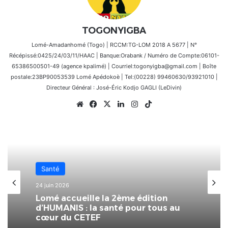
TOGONYIGBA
Lomé-Amadanhomé (Togo) | RCCM:TG-LOM 2018 A 5677 | N°
Récépissé:0425/24/03/11/HAAC | Banque:Orabank / Numéro de Compte:06101-
65386500501-49 (agence kpalimé) | Courriel:togonyigba@gmail.com | Boîte
postale:23BP90053539 Lomé Apédokoè | Tel:(00228) 99460630/93921010 |
Directeur Général : José-Éric Kodjo GAGLI (LeDivin)
Website
Facebook
X
Linkedin
Instagram
TikTok
Santé
4 avril 2026
Santé
La BB Lomé soutient le Centre
24 juin 2026
national de recherche et de soins
aux drépanocytaires.