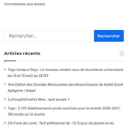
Navigation
Commentaires plus anciens
dans
les
Rechercher :
commentaires
Articles récents
Togo Campus Days : Le nouveau rendez-vous de l’excellence universitaire
les 14 et 15 août au CETEF
1ère Édition des Grandes Retrouvailles des Ressortissants de Kpélé Govié
Apégamé / Sokpé
[LeCoupDeGuelle] Wow… quel peuple ?
Togo : 5 707 établissements privés autorisés pour la rentrée 2026-2027,
160 restés sur la touche
21e Foire de Lomé : Tarif préférentiel de -70 % pour les jeunes et les