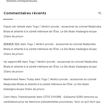
femmes entrepreneures
Commentaires récents
Pupuk cair terbaik
dans
Togo | Verdict-procès : assassinat du colonel Madjoulba
Bitala et atteinte à la sûreté intérieure de l’État. Le Gle Abalo Kadangha écope
20ans de prison
国債残高 現在
dans
Togo | Verdict-procès : assassinat du colonel Madjoulba
Bitala et atteinte à la sûreté intérieure de l’État. Le Gle Abalo Kadangha écope
20ans de prison
rtp sapporo88
dans
Togo | Verdict-procès : assassinat du colonel Madjoulba
Bitala et atteinte à la sûreté intérieure de l’État. Le Gle Abalo Kadangha écope
20ans de prison
Neatherland News Today
dans
Togo | Verdict-procès : assassinat du colonel
Madjoulba Bitala et atteinte à la sûreté intérieure de l’État. Le Gle Abalo
Kadangha écope 20ans de prison
Cami Halısı Transdinyester
dans
CÔTE D’IVOIRE : Guillaume SORO annonce sa
candidature pour les élections présidentielles prochaines. Voici ce qu’il écrit aux