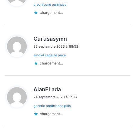
prednisone purchase
:
chargement…
d
Curtisasymn
i
23 septembre 2023 à 18h52
t
amoxil capsule price
:
chargement…
d
AlanELada
i
24 septembre 2023 à 5h36
t
generic prednisone pills
:
chargement…