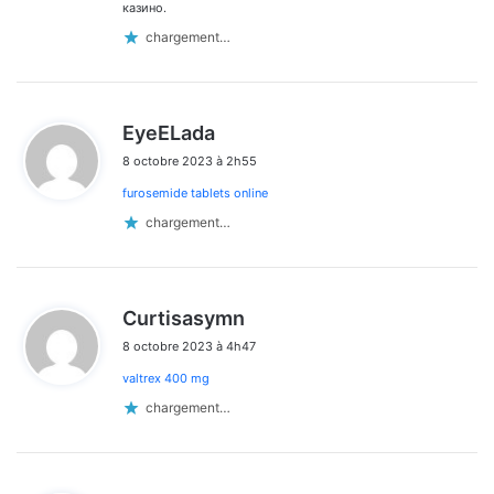
казино.
chargement…
d
EyeELada
i
8 octobre 2023 à 2h55
t
furosemide tablets online
:
chargement…
d
Curtisasymn
i
8 octobre 2023 à 4h47
t
valtrex 400 mg
:
chargement…