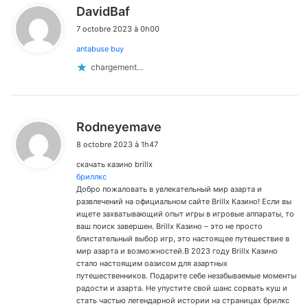
d
DavidBaf
i
7 octobre 2023 à 0h00
t
antabuse buy
:
chargement…
d
Rodneyemave
i
8 octobre 2023 à 1h47
t
скачать казино brillx
:
бриллкс
Добро пожаловать в увлекательный мир азарта и
развлечений на официальном сайте Brillx Казино! Если вы
ищете захватывающий опыт игры в игровые аппараты, то
ваш поиск завершен. Brillx Казино – это не просто
блистательный выбор игр, это настоящее путешествие в
мир азарта и возможностей.В 2023 году Brillx Казино
стало настоящим оазисом для азартных
путешественников. Подарите себе незабываемые моменты
радости и азарта. Не упустите свой шанс сорвать куш и
стать частью легендарной истории на страницах брилкс