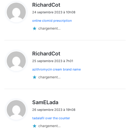
d
RichardCot
i
24 septembre 2023 à 10h08
t
online clomid prescription
:
chargement…
d
RichardCot
i
25 septembre 2023 à 7h01
t
azithromycin cream brand name
:
chargement…
d
SamELada
i
26 septembre 2023 à 19h08
t
tadalafil over the counter
:
chargement…