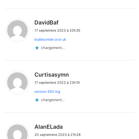
d
DavidBaf
i
17 septembre 2023 à 20h35
t
budesonide cost uk
:
chargement…
d
Curtisasymn
i
17 septembre 2023 à 23h19
t
noroxin 500 mg
:
chargement…
d
AlanELada
i
20 septembre 2023 à 21h28
t