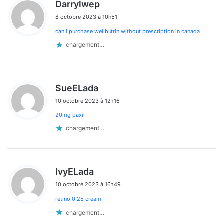
d
Darrylwep
i
8 octobre 2023 à 10h51
t
can i purchase wellbutrin without prescription in canada
:
chargement…
d
SueELada
i
10 octobre 2023 à 12h16
t
20mg paxil
:
chargement…
d
IvyELada
i
10 octobre 2023 à 16h49
t
retino 0.25 cream
:
chargement…