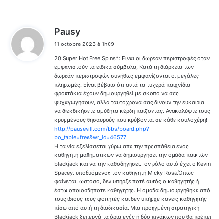
d
Pausy
i
11 octobre 2023 à 1h09
t
20 Super Hot Free Spins*: Είναι οι δωρεάν περιστροφές όταν
:
εμφανιστούν τα ειδικά σύμβολα, Κατά τη διάρκεια των
δωρεάν περιστροφών συνήθως εμφανίζονται οι μεγάλες
πληρωμές. Είναι βέβαιο ότι αυτά τα τυχερά παιχνίδια
φρουτάκια έχουν δημιουργηθεί με σκοπό να σας
ψυχαγωγήσουν, αλλά ταυτόχρονα σας δίνουν την ευκαιρία
να διεκδικήσετε αμύθητα κέρδη παίζοντας. Ανακαλύψτε τους
κρυμμένους θησαυρούς που κρύβονται σε κάθε κουλοχέρη!
http://pausevill.com/bbs/board.php?
bo_table=free&wr_id=46577
Η ταινία εξελίσσεται γύρω από την προσπάθεια ενός
καθηγητή μαθηματικών να δημιουργήσει την ομάδα παικτών
blackjack και να την καθοδηγήσει.Τον ρόλο αυτό έχει ο Kevin
Spacey, υποδυόμενος τον καθηγητή Micky Rosa.Όπως
φαίνεται, ωστόσο, δεν υπήρξε ποτέ αυτός ο καθηγητής ή
έστω οποιοσδήποτε καθηγητής. Η ομάδα δημιουργήθηκε από
τους ίδιους τους φοιτητές και δεν υπήρχε κανείς καθηγητής
πίσω από αυτή τη διαδικασία. Μια προηγμένη στρατηγική
Blackjack ξεπερνά τα όρια ενός ή δύο πινάκων που θα πρέπει