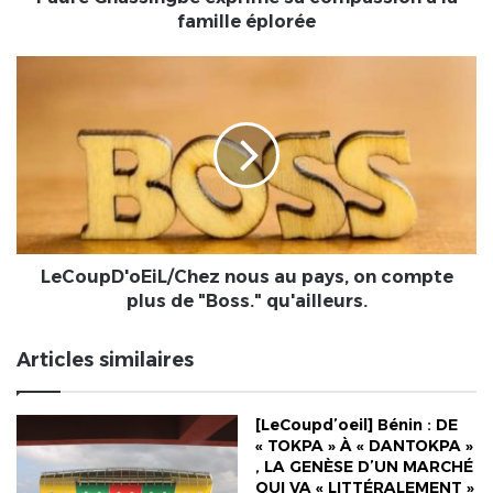
à
famille éplorée
la
famille
LeCoupD'oEiL/Chez
éplorée
nous
au
pays,
on
compte
plus
de
"Boss."
qu'ailleurs.
LeCoupD'oEiL/Chez nous au pays, on compte
plus de "Boss." qu'ailleurs.
Articles similaires
[LeCoupd’oeil] Bénin : DE
« TOKPA » À « DANTOKPA »
, LA GENÈSE D’UN MARCHÉ
QUI VA « LITTÉRALEMENT »