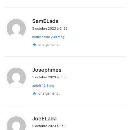
d
SamELada
i
5 octobre 2023 à 6h25
t
budesonide 200 mcg
:
chargement…
d
Josephmes
i
5 octobre 2023 à 6h50
t
zoloft 12.5 mg
:
chargement…
d
JoeELada
i
5 octobre 2023 à 8h58
t