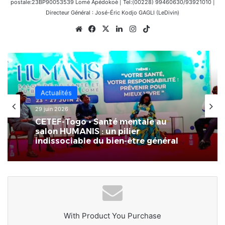
postale:23BP90053539 Lomé Apédokoè | Tel:(00228) 99460630/93921010 |
Directeur Général : José-Éric Kodjo GAGLI (LeDivin)
Website
Facebook
X
Linkedin
Instagram
TikTok
Actualités
il y a 3 semaines
Actualités
[LeCoupD’œil] Le chassé-croisé
29 juin 2026
entre vacanciers de juillet et d’août
a commencé.
CETEF-Togo • Santé mentale au
salon HUMANIS : un pilier
indissociable du bien-être général
With Product You Purchase