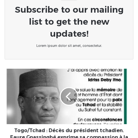
Subscribe to our mailing
list to get the new
updates!
Lorem ipsum dolor sit amet, consectetur.
Togo/Tchad
:
Décès
du
président
tchadien.
Faure
Gnassingbé
exprime
sa
Togo/Tchad : Décès du président tchadien.
compassion
Faure Gnassingbé exprime sa compassion à la