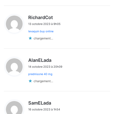
d
RichardCot
i
13 octobre 2023 à 9h05
t
levaquin buy online
:
chargement…
d
AlanELada
i
14 octobre 2023 à 20h09
t
prednisone 40 mg
:
chargement…
d
SamELada
i
16 octobre 2023 à 1h54
t