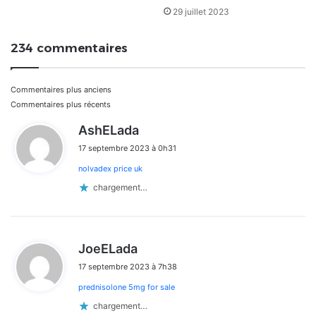
29 juillet 2023
234 commentaires
Navigation
Commentaires plus anciens
Commentaires plus récents
dans
d
AshELada
i
les
17 septembre 2023 à 0h31
t
commentaires
nolvadex price uk
:
chargement…
d
JoeELada
i
17 septembre 2023 à 7h38
t
prednisolone 5mg for sale
:
chargement…