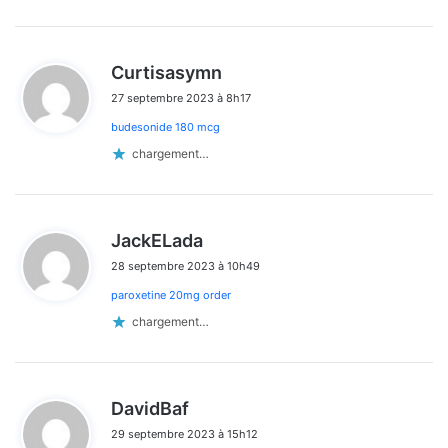
d
Curtisasymn
i
27 septembre 2023 à 8h17
t
budesonide 180 mcg
:
chargement…
d
JackELada
i
28 septembre 2023 à 10h49
t
paroxetine 20mg order
:
chargement…
d
DavidBaf
i
29 septembre 2023 à 15h12
t