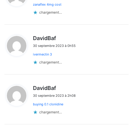
zanaflex 4mg cost
:
chargement…
d
DavidBaf
i
30 septembre 2023 à 0h55
t
ivermectin 3
:
chargement…
d
DavidBaf
i
30 septembre 2023 à 2h08
t
buying 0.1 clonidine
:
chargement…