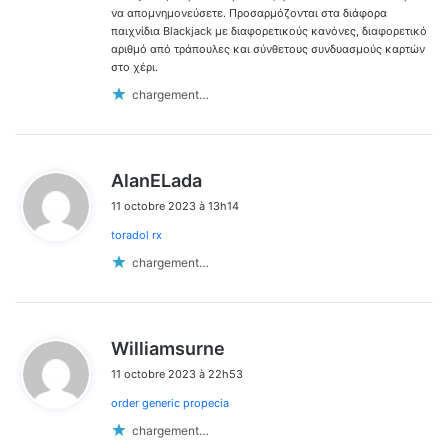
να απομνημονεύσετε. Προσαρμόζονται στα διάφορα
παιχνίδια Blackjack με διαφορετικούς κανόνες, διαφορετικό
αριθμό από τράπουλες και σύνθετους συνδυασμούς καρτών
στο χέρι.
chargement…
d
AlanELada
i
11 octobre 2023 à 13h14
t
toradol rx
:
chargement…
d
Williamsurne
i
11 octobre 2023 à 22h53
t
order generic propecia
:
chargement…