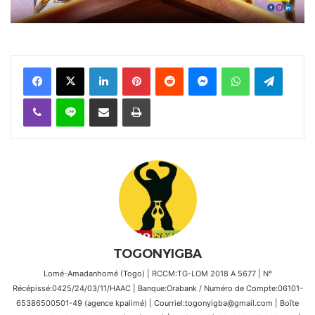
Facebook
X
Linkedin
Pinterest
Reddit
Messenger
WhatsApp
Telegra
Viber
Ligne
Partager par email
Imprimer
TOGONYIGBA
Lomé-Amadanhomé (Togo) | RCCM:TG-LOM 2018 A 5677 | N°
Récépissé:0425/24/03/11/HAAC | Banque:Orabank / Numéro de Compte:06101-
65386500501-49 (agence kpalimé) | Courriel:togonyigba@gmail.com | Boîte