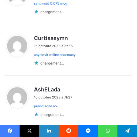
synthroid 0.075 mcg
:
chargement…
d
Curtisasymn
i
16 octobre 2023 à 2h55
t
acyclovir online pharmacy
:
chargement…
d
AshELada
i
16 octobre 2023 à 7h27
t
preddisone no
:
chargement…
Facebook
X
Linkedin
Reddit
Messenger
WhatsApp
Telegram