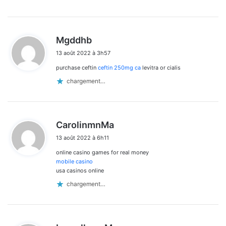
d
Mgddhb
i
13 août 2022 à 3h57
t
purchase ceftin
ceftin 250mg ca
levitra or cialis
:
chargement…
d
CarolinmnMa
i
13 août 2022 à 6h11
t
online casino games for real money
:
mobile casino
usa casinos online
chargement…
d