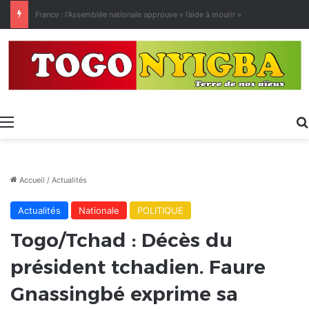
[LeCoupD’œil] Le chassé-croisé entre vacanciers de juillet et d’août a commencé.
Menu
Accueil
/
Actualités
Actualités
Nationale
POLITIQUE
Togo/Tchad : Décès du
président tchadien. Faure
Gnassingbé exprime sa