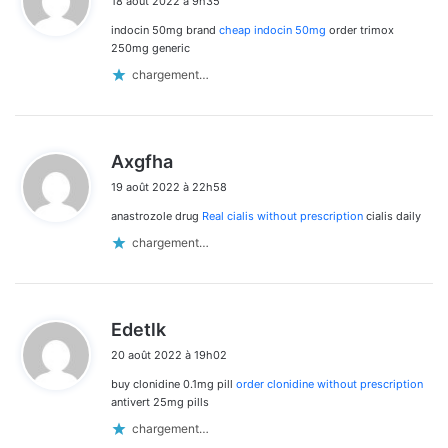
18 août 2022 à 9h35
t
indocin 50mg brand
cheap indocin 50mg
order trimox
:
250mg generic
chargement…
d
Axgfha
i
19 août 2022 à 22h58
t
anastrozole drug
Real cialis without prescription
cialis daily
:
chargement…
d
Edetlk
i
20 août 2022 à 19h02
t
buy clonidine 0.1mg pill
order clonidine without prescription
:
antivert 25mg pills
chargement…