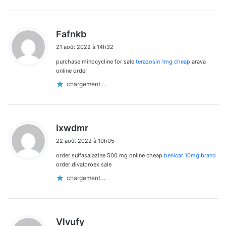
d
Fafnkb
i
21 août 2022 à 14h32
t
purchase minocycline for sale
terazosin 1mg cheap
arava
:
online order
chargement…
d
Ixwdmr
i
22 août 2022 à 10h05
t
order sulfasalazine 500 mg online cheap
benicar 10mg brand
:
order divalproex sale
chargement…
d
Vlvufy