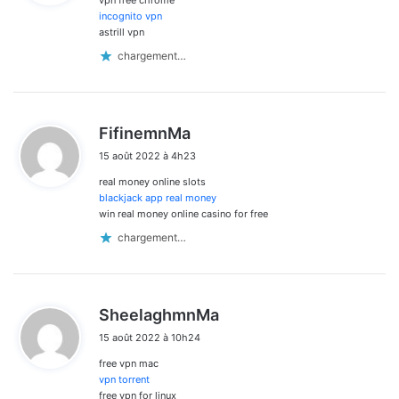
:
incognito vpn
astrill vpn
chargement…
d
FifinemnMa
i
15 août 2022 à 4h23
t
real money online slots
:
blackjack app real money
win real money online casino for free
chargement…
d
SheelaghmnMa
i
15 août 2022 à 10h24
t
free vpn mac
:
vpn torrent
free vpn for linux