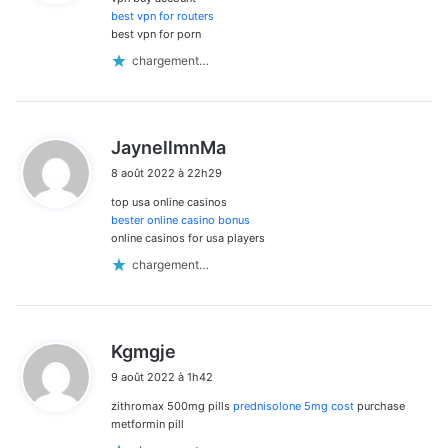
:
best vpn for routers
best vpn for porn
chargement…
d
JaynellmnMa
i
8 août 2022 à 22h29
t
top usa online casinos
:
bester online casino bonus
online casinos for usa players
chargement…
d
Kgmgje
i
9 août 2022 à 1h42
t
zithromax 500mg pills
prednisolone 5mg cost
purchase
:
metformin pill