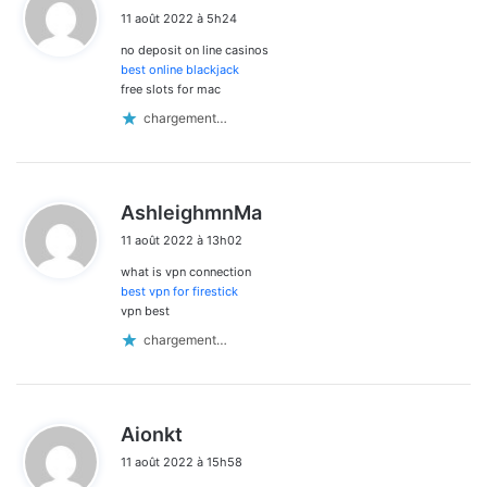
i
11 août 2022 à 5h24
t
no deposit on line casinos
:
best online blackjack
free slots for mac
chargement…
d
AshleighmnMa
i
11 août 2022 à 13h02
t
what is vpn connection
:
best vpn for firestick
vpn best
chargement…
d
Aionkt
i
11 août 2022 à 15h58
t