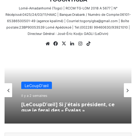
Lomé-Amadanhomé (Togo) | RCCM:TG-LOM 2018 A 5677 | N°
Récépissé:0425/24/03/11/HAAC | Banque:Orabank / Numéro de Compte:06101-
65386500501-49 (agence kpalimé) | Courriel:togonyigba@gmail.com | Boîte
postale:23BP90053539 Lomé Apédokoè | Tel:(00228) 99460630/93921010 |
Directeur Général : José-Éric Kodjo GAGLI (LeDivin)
Website
Facebook
X
Linkedin
Instagram
TikTok
LeCoupD'œil
il y a 2 semaines
[LeCoupD’œil] Si j’étais président, ce
que je ferai des « Évalas »