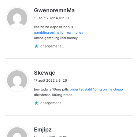
d
GwenoremnMa
i
16 août 2022 à 18h39
t
casino no deposit bonus
:
gambling online for real money
online gambling real money
chargement…
d
Skewqc
i
17 août 2022 à 3h26
t
buy tadalis 10mg pills
order tadalafil 10mg online cheap
:
diclofenac 100mg brand
chargement…
d
Emjipz
i