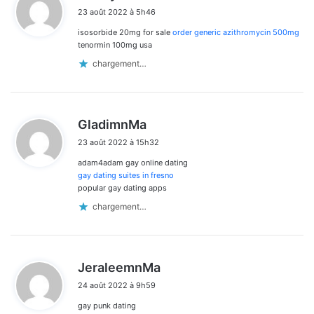
i
23 août 2022 à 5h46
t
isosorbide 20mg for sale
order generic azithromycin 500mg
:
tenormin 100mg usa
chargement…
d
GladimnMa
i
23 août 2022 à 15h32
t
adam4adam gay online dating
:
gay dating suites in fresno
popular gay dating apps
chargement…
d
JeraleemnMa
i
24 août 2022 à 9h59
t
gay punk dating