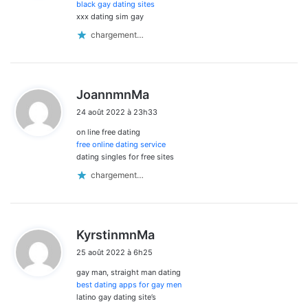
:
black gay dating sites
xxx dating sim gay
chargement…
d
JoannmnMa
i
24 août 2022 à 23h33
t
on line free dating
:
free online dating service
dating singles for free sites
chargement…
d
KyrstinmnMa
i
25 août 2022 à 6h25
t
gay man, straight man dating
:
best dating apps for gay men
latino gay dating site’s