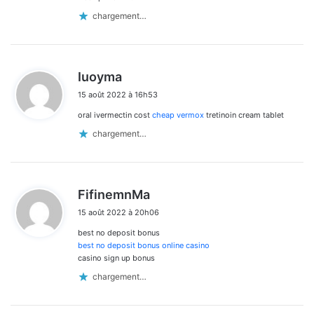
chargement…
d
Iuoyma
i
15 août 2022 à 16h53
t
oral ivermectin cost
cheap vermox
tretinoin cream tablet
:
chargement…
d
FifinemnMa
i
15 août 2022 à 20h06
t
best no deposit bonus
:
best no deposit bonus online casino
casino sign up bonus
chargement…