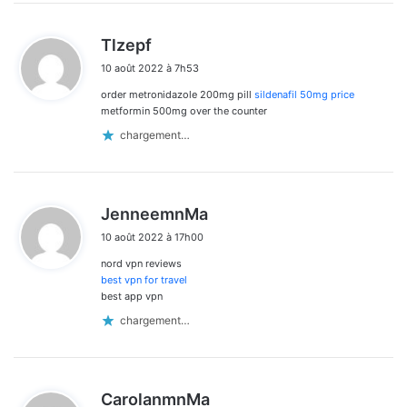
d
Tlzepf
i
10 août 2022 à 7h53
t
order metronidazole 200mg pill
sildenafil 50mg price
:
metformin 500mg over the counter
chargement…
d
JenneemnMa
i
10 août 2022 à 17h00
t
nord vpn reviews
:
best vpn for travel
best app vpn
chargement…
d
CarolanmnMa