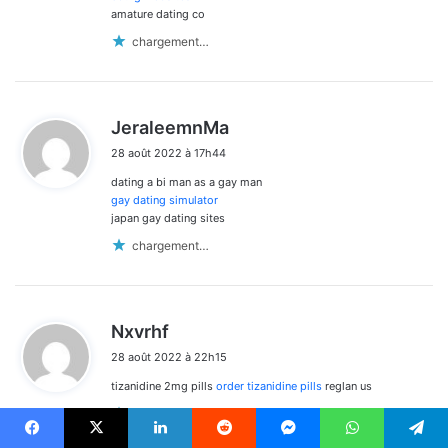
amature dating co
chargement…
d
JeraleemnMa
i
28 août 2022 à 17h44
t
dating a bi man as a gay man
:
gay dating simulator
japan gay dating sites
chargement…
d
Nxvrhf
i
28 août 2022 à 22h15
t
tizanidine 2mg pills
order tizanidine pills
reglan us
:
chargement…
Facebook
X
Linkedin
Reddit
Messenger
WhatsApp
Telegram