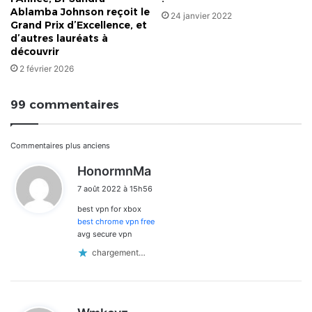
Ablamba Johnson reçoit le
24 janvier 2022
Grand Prix d’Excellence, et
d’autres lauréats à
découvrir
2 février 2026
99 commentaires
Navigation
Commentaires plus anciens
d
HonormnMa
dans
i
7 août 2022 à 15h56
t
les
best vpn for xbox
:
commentaires
best chrome vpn free
avg secure vpn
chargement…
d