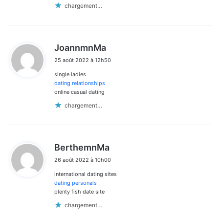
chargement…
d
JoannmnMa
i
25 août 2022 à 12h50
t
single ladies
:
dating relationships
online casual dating
chargement…
d
BerthemnMa
i
26 août 2022 à 10h00
t
international dating sites
:
dating personals
plenty fish date site
chargement…