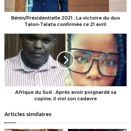
Talon-
Talata
confirmée
Bénin/Présidentielle 2021 : La victoire du duo
ce
Talon-Talata confirmée ce 21 avril
21
avril
Afrique
du
Sud
:
Après
avoir
poignardé
sa
copine,
il
Afrique du Sud : Après avoir poignardé sa
viol
copine, il viol son cadavre
son
cadavre
Articles similaires