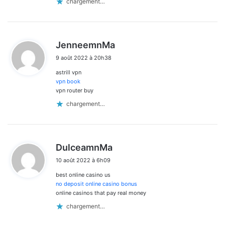
chargement…
d
JenneemnMa
i
9 août 2022 à 20h38
t
astrill vpn
:
vpn book
vpn router buy
chargement…
d
DulceamnMa
i
10 août 2022 à 6h09
t
best online casino us
:
no deposit online casino bonus
online casinos that pay real money
chargement…