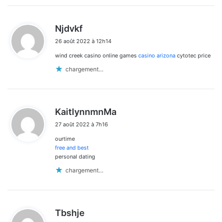
d
Njdvkf
i
26 août 2022 à 12h14
t
wind creek casino online games
casino arizona
cytotec price
:
chargement…
d
KaitlynnmnMa
i
27 août 2022 à 7h16
t
ourtime
:
free and best
personal dating
chargement…
d
Tbshje
i