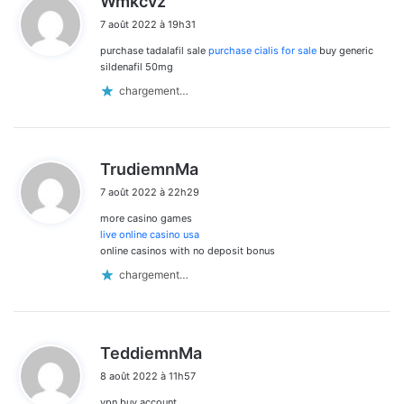
Wmkcvz
i
7 août 2022 à 19h31
t
purchase tadalafil sale
purchase cialis for sale
buy generic
:
sildenafil 50mg
chargement…
d
TrudiemnMa
i
7 août 2022 à 22h29
t
more casino games
:
live online casino usa
online casinos with no deposit bonus
chargement…
d
TeddiemnMa
i
8 août 2022 à 11h57
t
vpn buy account