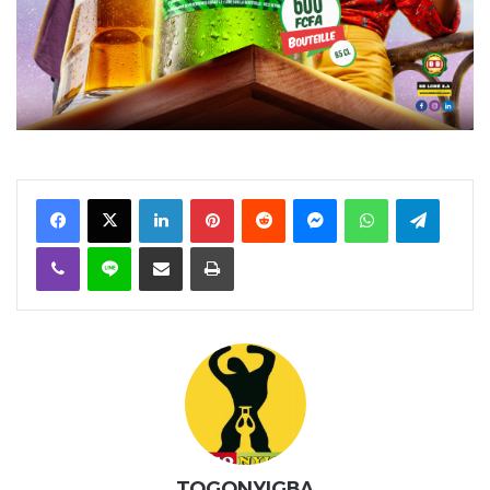
Facebook
X
Linkedin
Pinterest
Reddit
Messenger
WhatsApp
Telegra
Viber
Ligne
Partager par email
Imprimer
TOGONYIGBA