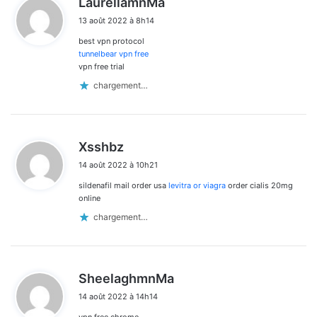
LaurellamnMa
i
13 août 2022 à 8h14
t
best vpn protocol
:
tunnelbear vpn free
vpn free trial
chargement…
d
Xsshbz
i
14 août 2022 à 10h21
t
sildenafil mail order usa
levitra or viagra
order cialis 20mg
:
online
chargement…
d
SheelaghmnMa
i
14 août 2022 à 14h14
t
vpn free chrome