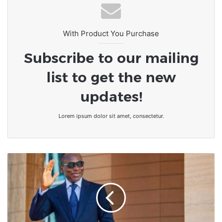
With Product You Purchase
Subscribe to our mailing
list to get the new
updates!
Lorem ipsum dolor sit amet, consectetur.
Bénin/Présidentielle
2021
:
La
victoire
du
duo