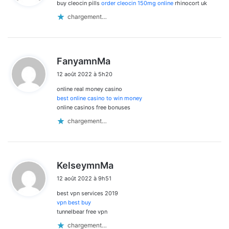
buy cleocin pills
order cleocin 150mg online
rhinocort uk
:
chargement…
d
FanyamnMa
i
12 août 2022 à 5h20
t
online real money casino
:
best online casino to win money
online casinos free bonuses
chargement…
d
KelseymnMa
i
12 août 2022 à 9h51
t
best vpn services 2019
:
vpn best buy
tunnelbear free vpn
chargement…