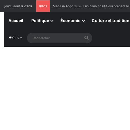
Infos
jeudi, août 6 2026
Made in Togo 2026 : un bilan positif qui prépare le 
Accueil
Politique
Économie
Culture et tradition
Rechercher
Suivre