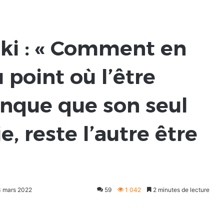
aki : « Comment en
u point où l’être
nque que son seul
, reste l’autre être
13 mars 2022
59
1 042
2 minutes de lecture