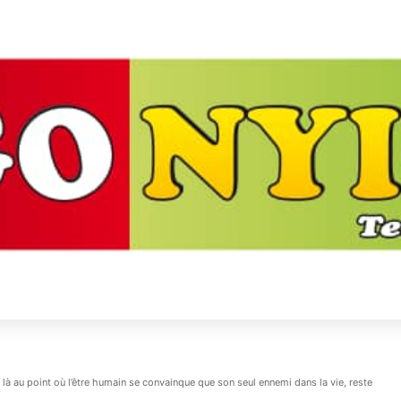
là au point où l’être humain se convainque que son seul ennemi dans la vie, reste