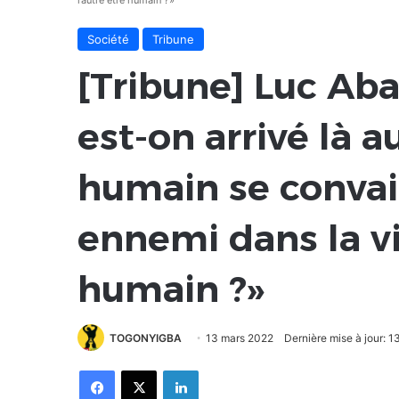
l’autre être humain ?»
Société
Tribune
[Tribune] Luc Ab
est-on arrivé là a
humain se convai
ennemi dans la vie
humain ?»
TOGONYIGBA
13 mars 2022
Dernière mise à jour: 
Facebook
X
Linkedin