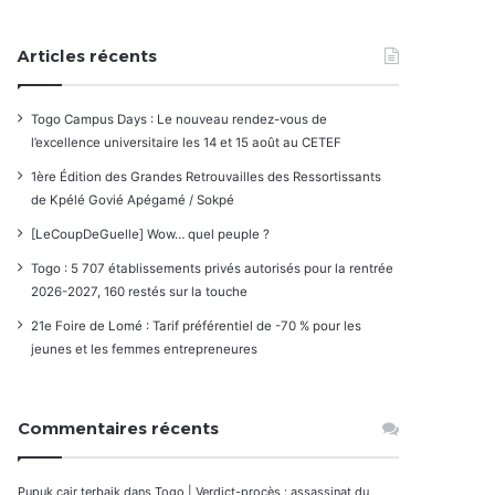
Articles récents
Togo Campus Days : Le nouveau rendez-vous de
l’excellence universitaire les 14 et 15 août au CETEF
1ère Édition des Grandes Retrouvailles des Ressortissants
de Kpélé Govié Apégamé / Sokpé
[LeCoupDeGuelle] Wow… quel peuple ?
Togo : 5 707 établissements privés autorisés pour la rentrée
2026-2027, 160 restés sur la touche
21e Foire de Lomé : Tarif préférentiel de -70 % pour les
jeunes et les femmes entrepreneures
Commentaires récents
Pupuk cair terbaik
dans
Togo | Verdict-procès : assassinat du