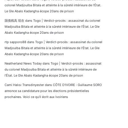
colonel Madjoulba Bitala et atteinte à la sûreté intérieure de l’État.
Le Gle Abalo Kadangha écope 20ans de prison
国債残高 現在
dans
Togo | Verdict-procès : assassinat du colonel
Madjoulba Bitala et atteinte à la sûreté intérieure de l’État. Le Gle
Abalo Kadangha écope 20ans de prison
rtp sapporo88
dans
Togo | Verdict-procès : assassinat du colonel
Madjoulba Bitala et atteinte à la sûreté intérieure de l’État. Le Gle
Abalo Kadangha écope 20ans de prison
Neatherland News Today
dans
Togo | Verdict-procès : assassinat
du colonel Madjoulba Bitala et atteinte à la sûreté intérieure de
l’État. Le Gle Abalo Kadangha écope 20ans de prison
Cami Halısı Transdinyester
dans
CÔTE D’IVOIRE : Guillaume SORO
annonce sa candidature pour les élections présidentielles
prochaines. Voici ce qu’il écrit aux Ivoiriens