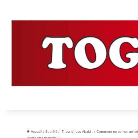
Accueil
/
Société
/
[Tribune] Luc Abaki : « Comment en est-on arrivé 