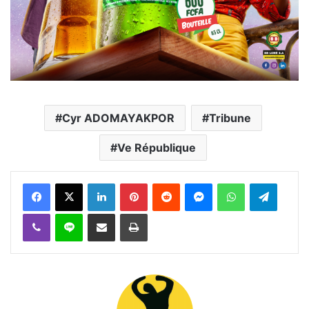
Cyr ADOMAYAKPOR
Tribune
Ve République
Facebook
X
Linkedin
Pinterest
Reddit
Messenger
WhatsApp
Telegra
Viber
Ligne
Partager par email
Imprimer