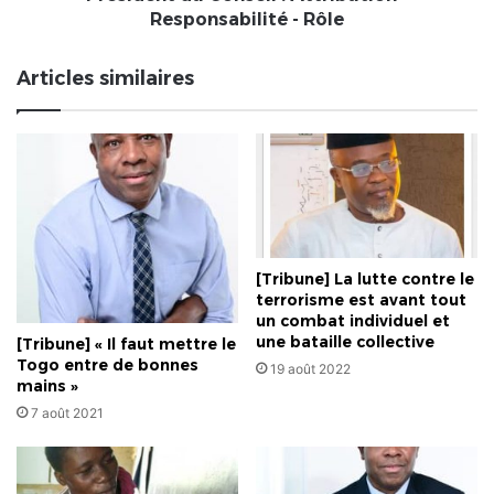
Président
Responsabilité - Rôle
du
Conseil
Articles similaires
!
Attribution
-
Responsabilité
-
Rôle
[Tribune] La lutte contre le
terrorisme est avant tout
un combat individuel et
une bataille collective
[Tribune] « Il faut mettre le
Togo entre de bonnes
19 août 2022
mains »
7 août 2021