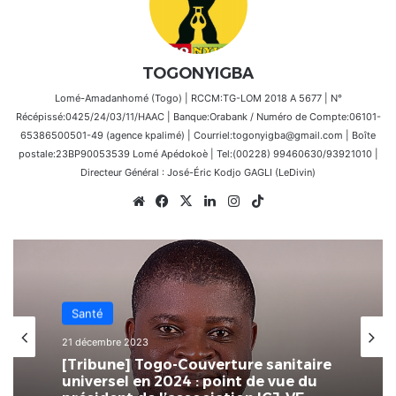
TOGONYIGBA
Lomé-Amadanhomé (Togo) | RCCM:TG-LOM 2018 A 5677 | N°
Récépissé:0425/24/03/11/HAAC | Banque:Orabank / Numéro de Compte:06101-
65386500501-49 (agence kpalimé) | Courriel:togonyigba@gmail.com | Boîte
postale:23BP90053539 Lomé Apédokoè | Tel:(00228) 99460630/93921010 |
Directeur Général : José-Éric Kodjo GAGLI (LeDivin)
Website
Facebook
X
Linkedin
Instagram
TikTok
Tribune
Santé
13 décembre 2023
21 décembre 2023