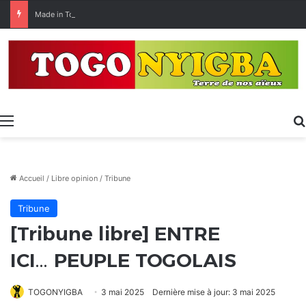
Made in Togo 2026 : un bilan positif qui prépare le terrain pour la Foire Internationale de Lomé
Menu
Accueil
/
Libre opinion
/
Tribune
Tribune
[Tribune libre] ENTRE
ICI… PEUPLE TOGOLAIS
TOGONYIGBA
3 mai 2025
Dernière mise à jour: 3 mai 2025