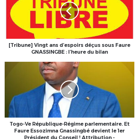
d’espoirs
déçus
sous
Faure
GNASSINGBE
:
l’heure
[Tribune] Vingt ans d’espoirs déçus sous Faure
du
GNASSINGBE : l’heure du bilan
bilan
Togo-
Ve
République-
Régime
parlementaire.
Et
Faure
Essozimna
Gnassingbé
devient
Togo-Ve République-Régime parlementaire. Et
le
Faure Essozimna Gnassingbé devient le 1er
1er
Président du Conseil ! Attribution -