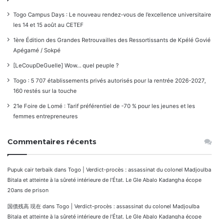
Togo Campus Days : Le nouveau rendez-vous de l’excellence universitaire
les 14 et 15 août au CETEF
1ère Édition des Grandes Retrouvailles des Ressortissants de Kpélé Govié
Apégamé / Sokpé
[LeCoupDeGuelle] Wow… quel peuple ?
Togo : 5 707 établissements privés autorisés pour la rentrée 2026-2027,
160 restés sur la touche
21e Foire de Lomé : Tarif préférentiel de -70 % pour les jeunes et les
femmes entrepreneures
Commentaires récents
Pupuk cair terbaik
dans
Togo | Verdict-procès : assassinat du colonel Madjoulba
Bitala et atteinte à la sûreté intérieure de l’État. Le Gle Abalo Kadangha écope
20ans de prison
国債残高 現在
dans
Togo | Verdict-procès : assassinat du colonel Madjoulba
Bitala et atteinte à la sûreté intérieure de l’État. Le Gle Abalo Kadangha écope