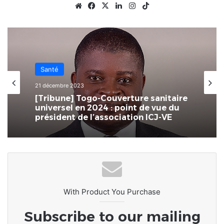
Website
Facebook
X
Linkedin
Instagram
TikTok
Diplomatie
11 août 2023
Santé
Quelle stratégie adopter pour
21 décembre 2023
étendre le dialogue à l’ensemble des
protagonistes de la crise au Niger ?
[Tribune] Togo-Couverture sanitaire
universel en 2024 : point de vue du
président de l’association ICJ-VE
With Product You Purchase
Subscribe to our mailing