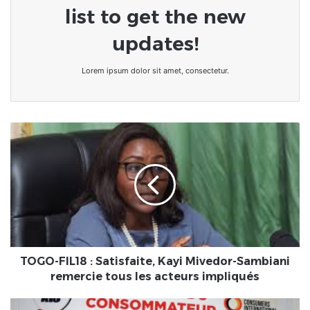
list to get the new
updates!
Lorem ipsum dolor sit amet, consectetur.
TOGO-
FIL18
:
Satisfaite,
Kayi
Mivedor-
Sambiani
remercie
tous
les
TOGO-FIL18 : Satisfaite, Kayi Mivedor-Sambiani
acteurs
remercie tous les acteurs impliqués
impliqués
Togo-