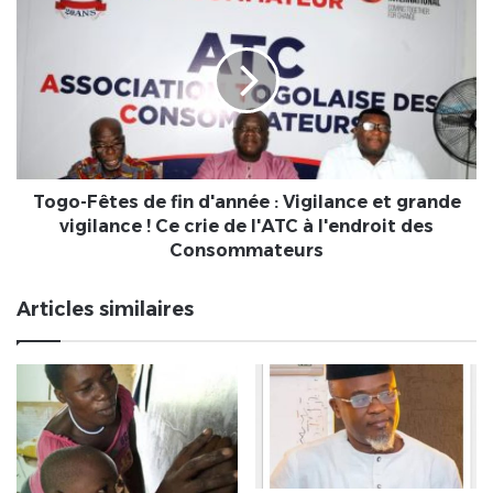
Fêtes
de
fin
d'année
:
Vigilance
et
grande
vigilance
Togo-Fêtes de fin d'année : Vigilance et grande
!
vigilance ! Ce crie de l'ATC à l'endroit des
Ce
Consommateurs
crie
de
Articles similaires
l'ATC
à
l'endroit
des
Consommateurs