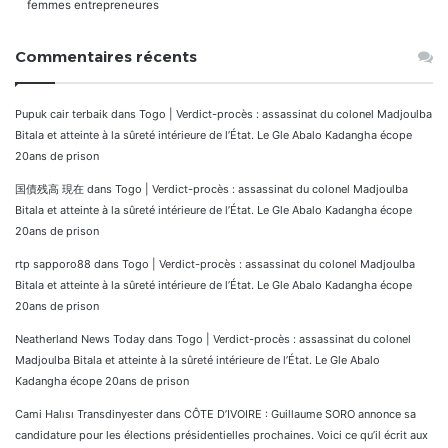
femmes entrepreneures
Commentaires récents
Pupuk cair terbaik
dans
Togo | Verdict-procès : assassinat du colonel Madjoulba
Bitala et atteinte à la sûreté intérieure de l’État. Le Gle Abalo Kadangha écope
20ans de prison
国債残高 現在
dans
Togo | Verdict-procès : assassinat du colonel Madjoulba
Bitala et atteinte à la sûreté intérieure de l’État. Le Gle Abalo Kadangha écope
20ans de prison
rtp sapporo88
dans
Togo | Verdict-procès : assassinat du colonel Madjoulba
Bitala et atteinte à la sûreté intérieure de l’État. Le Gle Abalo Kadangha écope
20ans de prison
Neatherland News Today
dans
Togo | Verdict-procès : assassinat du colonel
Madjoulba Bitala et atteinte à la sûreté intérieure de l’État. Le Gle Abalo
Kadangha écope 20ans de prison
Cami Halısı Transdinyester
dans
CÔTE D’IVOIRE : Guillaume SORO annonce sa
candidature pour les élections présidentielles prochaines. Voici ce qu’il écrit aux