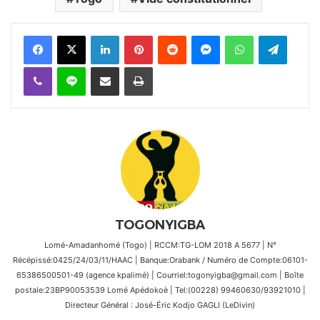
Facebook
X
Linkedin
Pinterest
Reddit
Messenger
WhatsApp
Telegra
Viber
Ligne
Partager par email
Imprimer
TOGONYIGBA
Lomé-Amadanhomé (Togo) | RCCM:TG-LOM 2018 A 5677 | N°
Récépissé:0425/24/03/11/HAAC | Banque:Orabank / Numéro de Compte:06101-
65386500501-49 (agence kpalimé) | Courriel:togonyigba@gmail.com | Boîte
postale:23BP90053539 Lomé Apédokoè | Tel:(00228) 99460630/93921010 |
Directeur Général : José-Éric Kodjo GAGLI (LeDivin)