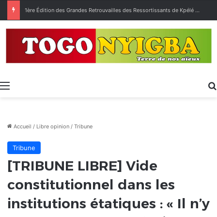
1ère Édition des Grandes Retrouvailles des Ressortissants de Kpélé Govié Apégamé / Sokpé
Menu
Accueil
/
Libre opinion
/
Tribune
Tribune
[TRIBUNE LIBRE] Vide
constitutionnel dans les
institutions étatiques : « Il n’y