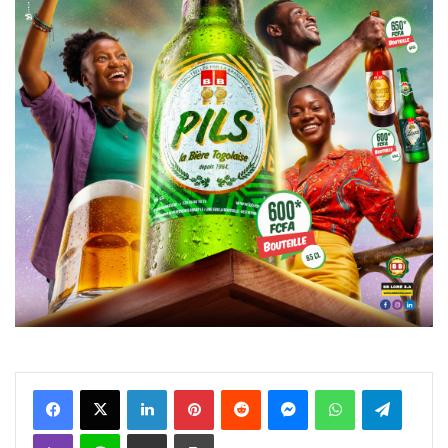
Facebook
X
Linkedin
Pinterest
Reddit
Messenger
WhatsApp
Telegra
Viber
Ligne
Partager par email
Imprimer