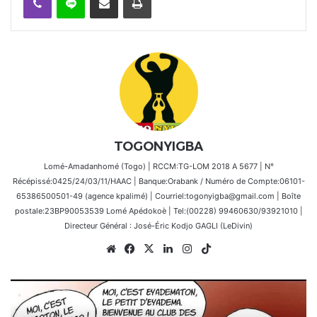
TOGONYIGBA
Lomé-Amadanhomé (Togo) | RCCM:TG-LOM 2018 A 5677 | N°
Récépissé:0425/24/03/11/HAAC | Banque:Orabank / Numéro de Compte:06101-
65386500501-49 (agence kpalimé) | Courriel:togonyigba@gmail.com | Boîte
postale:23BP90053539 Lomé Apédokoè | Tel:(00228) 99460630/93921010 |
Directeur Général : José-Éric Kodjo GAGLI (LeDivin)
Website
Facebook
X
Linkedin
Instagram
TikTok