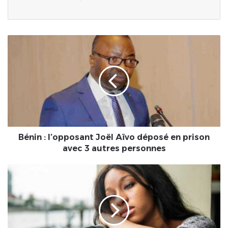
Bénin
:
l’opposant
Joël
Aïvo
déposé
en
prison
avec
3
Bénin : l’opposant Joël Aïvo déposé en prison
autres
avec 3 autres personnes
personnes
FAITS
DIVERS/Incroyable
:
«Après
13
ans