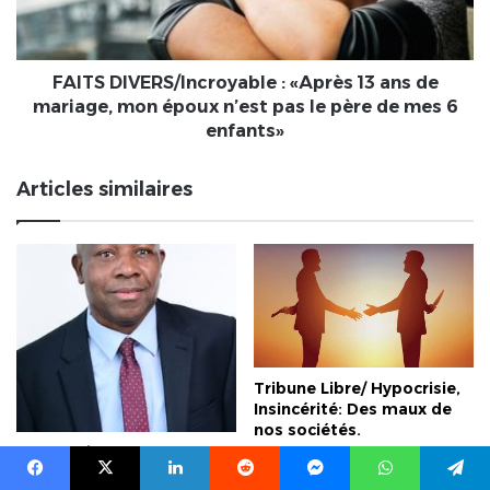
de
mariage,
mon
époux
FAITS DIVERS/Incroyable : «Après 13 ans de
n’est
mariage, mon époux n’est pas le père de mes 6
pas
enfants»
le
père
Articles similaires
de
mes
6
enfants»
Tribune Libre/ Hypocrisie,
Insincérité: Des maux de
nos sociétés.
Tribune / Dr Christian
27 mars 2021
Spieker : Le Togo
Facebook
X
Linkedin
Reddit
Messenger
WhatsApp
Telegram