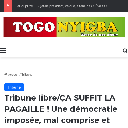
[LeCoupD’œil] Si j’étais président, ce que je ferai des « Évalas »
Menu
Accueil
/
Tribune
Tribune
Tribune libre/ÇA SUFFIT LA
PAGAILLE ! Une démocratie
imposée, mal comprise et