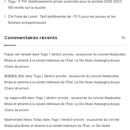
Togo : 5 707 établissements privés autorisés pour la rentrée 2026-2027,
160 restés sur la touche
21e Foire de Lomé : Tarif préférentiel de -70 % pour les jeunes et les
femmes entrepreneures
Commentaires récents
Pupuk cair terbaik
dans
Togo | Verdict-procès : assassinat du colonel Madjoulba
Bitala et atteinte à la sûreté intérieure de l’État. Le Gle Abalo Kadangha écope
20ans de prison
国債残高 現在
dans
Togo | Verdict-procès : assassinat du colonel Madjoulba
Bitala et atteinte à la sûreté intérieure de l’État. Le Gle Abalo Kadangha écope
20ans de prison
rtp sapporo88
dans
Togo | Verdict-procès : assassinat du colonel Madjoulba
Bitala et atteinte à la sûreté intérieure de l’État. Le Gle Abalo Kadangha écope
20ans de prison
Neatherland News Today
dans
Togo | Verdict-procès : assassinat du colonel
Madjoulba Bitala et atteinte à la sûreté intérieure de l’État. Le Gle Abalo