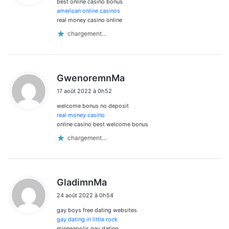
best online casino bonus
:
american online casinos
real money casino online
chargement…
d
GwenoremnMa
i
17 août 2022 à 0h52
t
welcome bonus no deposit
:
real money casino
online casino best welcome bonus
chargement…
d
GladimnMa
i
24 août 2022 à 0h54
t
gay boys free dating websites
:
gay dating in little rock
minneapolis gay dating