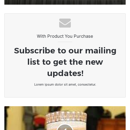
With Product You Purchase
Subscribe to our mailing
list to get the new
updates!
Lorem ipsum dolor sit amet, consectetur.
Togo
:
Faure
Essozimna