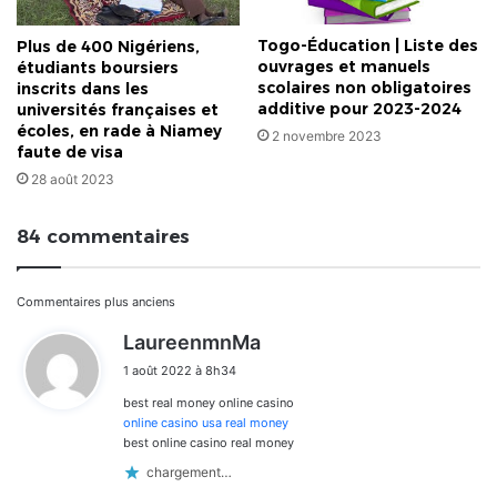
Togo-Éducation | Liste des
Plus de 400 Nigériens,
ouvrages et manuels
étudiants boursiers
scolaires non obligatoires
inscrits dans les
additive pour 2023-2024
universités françaises et
écoles, en rade à Niamey
2 novembre 2023
faute de visa
28 août 2023
84 commentaires
Navigation
Commentaires plus anciens
d
LaureenmnMa
dans
i
1 août 2022 à 8h34
t
les
best real money online casino
:
commentaires
online casino usa real money
best online casino real money
chargement…