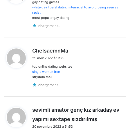
gay dating games
:
white gay liberal dating interracial to avoid being seen as
racist
most popular gay dating
chargement…
d
ChelsaemnMa
i
29 août 2022 à 9h29
t
top online dating websites
:
single woman free
strydom mail
chargement…
sevimli amatör genç kız arkadaş ev
d
yapımı sextape sızdırılmış
i
20 novembre 2022 à 5h53
t