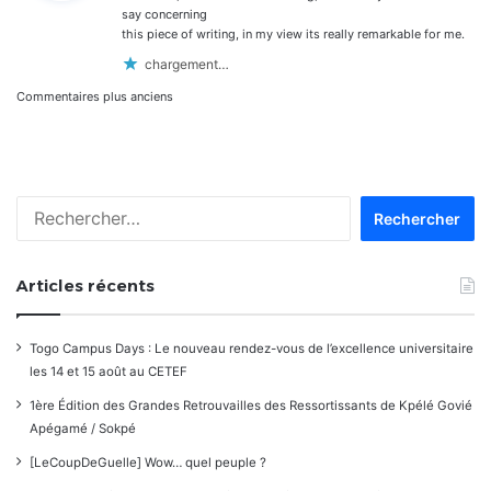
:
say concerning
this piece of writing, in my view its really remarkable for me.
chargement…
Navigation
Commentaires plus anciens
dans
les
Rechercher :
commentaires
Articles récents
Togo Campus Days : Le nouveau rendez-vous de l’excellence universitaire
les 14 et 15 août au CETEF
1ère Édition des Grandes Retrouvailles des Ressortissants de Kpélé Govié
Apégamé / Sokpé
[LeCoupDeGuelle] Wow… quel peuple ?