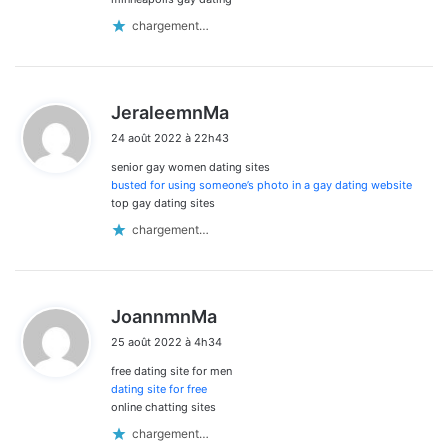
chargement…
d
JeraleemnMa
i
24 août 2022 à 22h43
t
senior gay women dating sites
:
busted for using someone’s photo in a gay dating website
top gay dating sites
chargement…
d
JoannmnMa
i
25 août 2022 à 4h34
t
free dating site for men
:
dating site for free
online chatting sites
chargement…