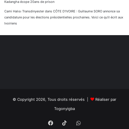
Kadangha écope 20ans de prison
Cami Halısı Transdinyester
dans
CÔTE D’IVOIRE : Guillaume SORO annonce sa
candidature pour les élections présidentielles prochaines. Voici ce qu’il écrit aux
Ivoiriens
© Copyright 2026, Tous droits réservés |
Réaliser par
Togonyigba
Facebook
TikTok
WhatsApp