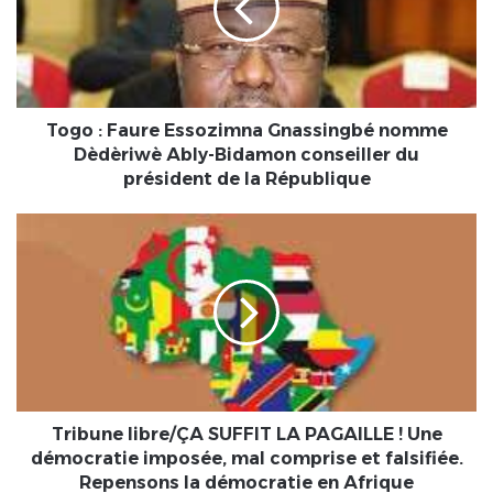
Gnassingbé
nomme
Dèdèriwè
Ably-
Bidamon
conseiller
Togo : Faure Essozimna Gnassingbé nomme
du
Dèdèriwè Ably-Bidamon conseiller du
président
président de la République
de
la
Tribune
République
libre/
ÇA
SUFFIT
LA
PAGAILLE
!
Une
démocratie
imposée,
Tribune libre/ÇA SUFFIT LA PAGAILLE ! Une
mal
démocratie imposée, mal comprise et falsifiée.
comprise
Repensons la démocratie en Afrique