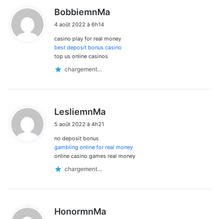
d
BobbiemnMa
i
4 août 2022 à 6h14
t
casino play for real money
:
best deposit bonus casino
top us online casinos
chargement…
d
LesliemnMa
i
5 août 2022 à 4h21
t
no deposit bonus
:
gambling online for real money
online casino games real money
chargement…
d
HonormnMa
i