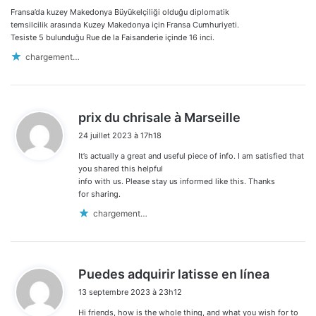
Fransa’da kuzey Makedonya Büyükelçiliği olduğu diplomatik
:
temsilcilik arasında Kuzey Makedonya için Fransa Cumhuriyeti.
Tesiste 5 bulunduğu Rue de la Faisanderie içinde 16 inci.
chargement…
d
prix du chrisale à Marseille
i
24 juillet 2023 à 17h18
t
It’s actually a great and useful piece of info. I am satisfied that
:
you shared this helpful
info with us. Please stay us informed like this. Thanks
for sharing.
chargement…
d
Puedes adquirir latisse en línea
i
13 septembre 2023 à 23h12
t
Hi friends, how is the whole thing, and what you wish for to