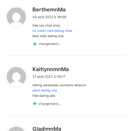
d
BerthemnMa
i
26 août 2022 à 16h08
t
free sex chat sites
:
no credit card dating sites
best web dating site
chargement…
d
KaitlynnmnMa
i
27 août 2022 à 13h17
t
dating awareness women’s network
:
adult dating site
free dating ads
chargement…
d
GladimnMa