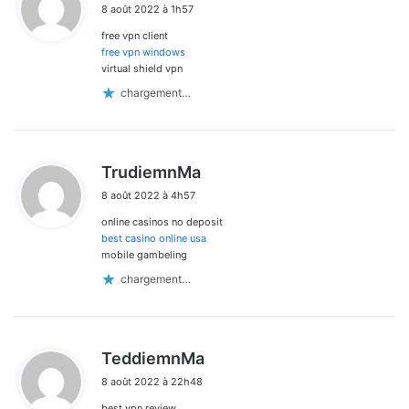
8 août 2022 à 1h57
t
free vpn client
:
free vpn windows
virtual shield vpn
chargement…
d
TrudiemnMa
i
8 août 2022 à 4h57
t
online casinos no deposit
:
best casino online usa
mobile gambeling
chargement…
d
TeddiemnMa
i
8 août 2022 à 22h48
t
best vpn review