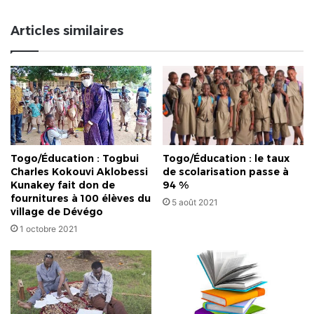
et
falsifiée.
Articles similaires
Repensons
la
démocratie
en
Afrique
Togo/Éducation : Togbui
Togo/Éducation : le taux
Charles Kokouvi Aklobessi
de scolarisation passe à
Kunakey fait don de
94 %
fournitures à 100 élèves du
5 août 2021
village de Dévégo
1 octobre 2021