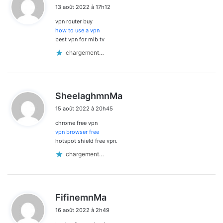
i
13 août 2022 à 17h12
t
vpn router buy
:
how to use a vpn
best vpn for mlb tv
chargement…
d
SheelaghmnMa
i
15 août 2022 à 20h45
t
chrome free vpn
:
vpn browser free
hotspot shield free vpn.
chargement…
d
FifinemnMa
i
16 août 2022 à 2h49
t