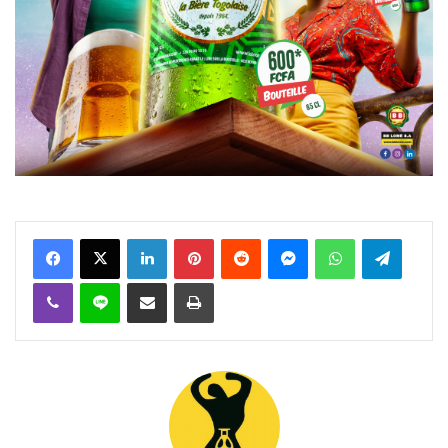
Facebook
X
Linkedin
Pinterest
Reddit
Messenger
WhatsApp
Telegra
Viber
Ligne
Partager par email
Imprimer