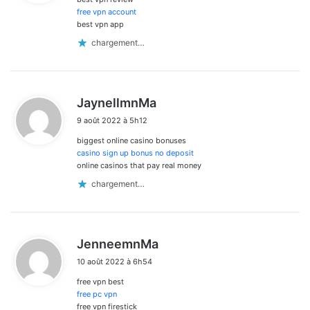
:
free vpn account
best vpn app
chargement…
d
JaynellmnMa
i
9 août 2022 à 5h12
t
biggest online casino bonuses
:
casino sign up bonus no deposit
online casinos that pay real money
chargement…
d
JenneemnMa
i
10 août 2022 à 6h54
t
free vpn best
:
free pc vpn
free vpn firestick