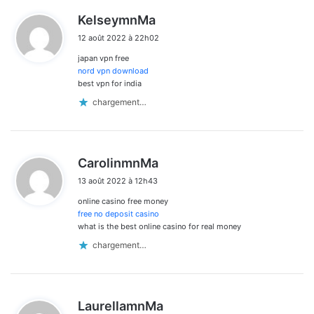
d
KelseymnMa
i
12 août 2022 à 22h02
t
japan vpn free
:
nord vpn download
best vpn for india
chargement…
d
CarolinmnMa
i
13 août 2022 à 12h43
t
online casino free money
:
free no deposit casino
what is the best online casino for real money
chargement…
d
LaurellamnMa