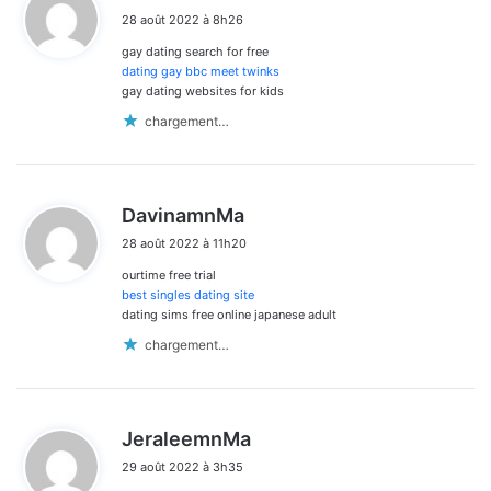
i
28 août 2022 à 8h26
t
gay dating search for free
:
dating gay bbc meet twinks
gay dating websites for kids
chargement…
d
DavinamnMa
i
28 août 2022 à 11h20
t
ourtime free trial
:
best singles dating site
dating sims free online japanese adult
chargement…
d
JeraleemnMa
i
29 août 2022 à 3h35
t