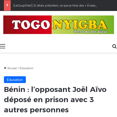
[LeCoupD’œil] Si j’étais président, ce que je ferai des « Évalas »
Menu
Accueil
/
Éducation
Éducation
Bénin : l’opposant Joël Aïvo
déposé en prison avec 3
autres personnes