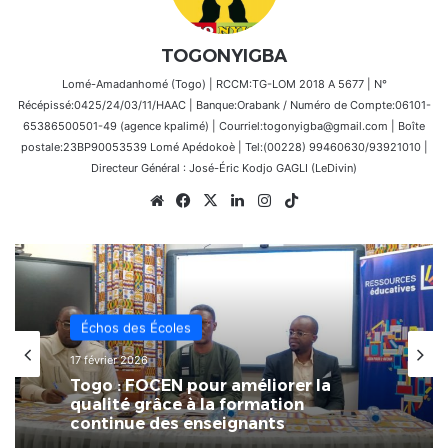
TOGONYIGBA
Lomé-Amadanhomé (Togo) | RCCM:TG-LOM 2018 A 5677 | N°
Récépissé:0425/24/03/11/HAAC | Banque:Orabank / Numéro de Compte:06101-
65386500501-49 (agence kpalimé) | Courriel:togonyigba@gmail.com | Boîte
postale:23BP90053539 Lomé Apédokoè | Tel:(00228) 99460630/93921010 |
Directeur Général : José-Éric Kodjo GAGLI (LeDivin)
Website
Facebook
X
Linkedin
Instagram
TikTok
Échos des Écoles
17 février 2026
Togo : FOCEN pour améliorer la
qualité grâce à la formation
continue des enseignants