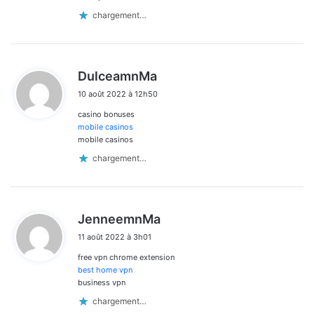
chargement…
d
DulceamnMa
i
10 août 2022 à 12h50
t
casino bonuses
:
mobile casinos
mobile casinos
chargement…
d
JenneemnMa
i
11 août 2022 à 3h01
t
free vpn chrome extension
:
best home vpn
business vpn
chargement…