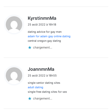
d
KyrstinmnMa
i
25 août 2022 à 16h18
t
dating advice for gay men
:
adam for adam gay online dating
central oregon gay dating
chargement…
d
JoannmnMa
i
25 août 2022 à 18h55
t
single senior dating sites
:
adult dating
single free dating sites for sex
chargement…