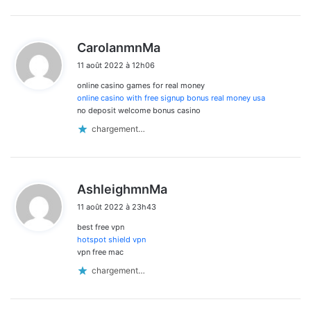
d
CarolanmnMa
i
11 août 2022 à 12h06
t
online casino games for real money
:
online casino with free signup bonus real money usa
no deposit welcome bonus casino
chargement…
d
AshleighmnMa
i
11 août 2022 à 23h43
t
best free vpn
:
hotspot shield vpn
vpn free mac
chargement…