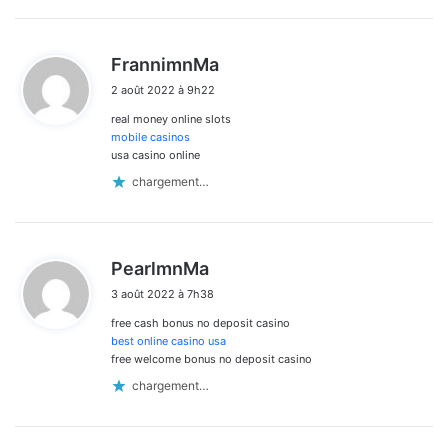
d
FrannimnMa
i
2 août 2022 à 9h22
t
real money online slots
:
mobile casinos
usa casino online
chargement…
d
PearlmnMa
i
3 août 2022 à 7h38
t
free cash bonus no deposit casino
:
best online casino usa
free welcome bonus no deposit casino
chargement…