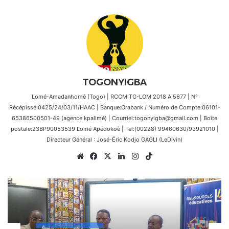
TOGONYIGBA
Lomé-Amadanhomé (Togo) | RCCM:TG-LOM 2018 A 5677 | N°
Récépissé:0425/24/03/11/HAAC | Banque:Orabank / Numéro de Compte:06101-
65386500501-49 (agence kpalimé) | Courriel:togonyigba@gmail.com | Boîte
postale:23BP90053539 Lomé Apédokoè | Tel:(00228) 99460630/93921010 |
Directeur Général : José-Éric Kodjo GAGLI (LeDivin)
Website
Facebook
X
Linkedin
Instagram
TikTok
Échos des Écoles