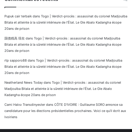
Pupuk cair terbaik
dans
Togo | Verdict-procès : assassinat du colonel Madjoulba
Bitala et atteinte à la sûreté intérieure de l’État. Le Gle Abalo Kadangha écope
20ans de prison
国債残高 現在
dans
Togo | Verdict-procès : assassinat du colonel Madjoulba
Bitala et atteinte à la sûreté intérieure de l’État. Le Gle Abalo Kadangha écope
20ans de prison
rtp sapporo88
dans
Togo | Verdict-procès : assassinat du colonel Madjoulba
Bitala et atteinte à la sûreté intérieure de l’État. Le Gle Abalo Kadangha écope
20ans de prison
Neatherland News Today
dans
Togo | Verdict-procès : assassinat du colonel
Madjoulba Bitala et atteinte à la sûreté intérieure de l’État. Le Gle Abalo
Kadangha écope 20ans de prison
Cami Halısı Transdinyester
dans
CÔTE D’IVOIRE : Guillaume SORO annonce sa
candidature pour les élections présidentielles prochaines. Voici ce qu’il écrit aux
Ivoiriens