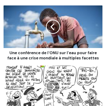
Une
conférence
de
l’ONU
sur
l’eau
pour
faire
face
à
Une conférence de l’ONU sur l’eau pour faire
une
face à une crise mondiale à multiples facettes
crise
mondiale
TOGO
à
:
multiples
Deux
facettes
journalistes
condamnés
et
recherchés
par