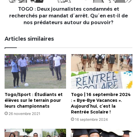
mandat
d
TOGO : Deux journalistes condamnés et
´arrêt.
recherchés par mandat d´arrêt. Qu´en est-il de
Qu
nos prédateurs autour du pouvoir?
´en
est-
Articles similaires
il
de
nos
prédateurs
autour
du
pouvoir?
Togo/Sport : Étudiants et
Togo | 16 septembre 2024
élèves sur le terrain pour
: « Bye-Bye Vacances ».
leurs championnats
Aujourd’hui, c’est la
Rentrée Scolaire !
26 novembre 2021
16 septembre 2024