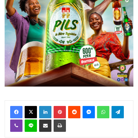
Facebook
X
Linkedin
Pinterest
Reddit
Messenger
WhatsApp
Telegra
Viber
Ligne
Partager par email
Imprimer