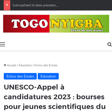
[LeCoupD’œil] Si j’étais président, ce que je ferai des « Évalas »
Menu
Accueil
/
Éducation
/
Échos des Écoles
Échos des Écoles
Éducation
UNESCO-Appel à
candidatures 2023 : bourses
pour jeunes scientifiques du