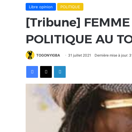
Libre opinion
POLITIQUE
[Tribune] FEMME
POLITIQUE AU T
TOGONYIGBA
31 juillet 2021
Dernière mise à jour: 31
Facebook
X
Linkedin