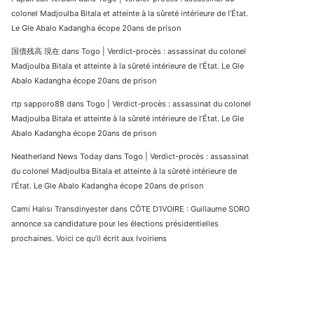
colonel Madjoulba Bitala et atteinte à la sûreté intérieure de l’État.
Le Gle Abalo Kadangha écope 20ans de prison
国債残高 現在
dans
Togo | Verdict-procès : assassinat du colonel
Madjoulba Bitala et atteinte à la sûreté intérieure de l’État. Le Gle
Abalo Kadangha écope 20ans de prison
rtp sapporo88
dans
Togo | Verdict-procès : assassinat du colonel
Madjoulba Bitala et atteinte à la sûreté intérieure de l’État. Le Gle
Abalo Kadangha écope 20ans de prison
Neatherland News Today
dans
Togo | Verdict-procès : assassinat
du colonel Madjoulba Bitala et atteinte à la sûreté intérieure de
l’État. Le Gle Abalo Kadangha écope 20ans de prison
Cami Halısı Transdinyester
dans
CÔTE D’IVOIRE : Guillaume SORO
annonce sa candidature pour les élections présidentielles
prochaines. Voici ce qu’il écrit aux Ivoiriens