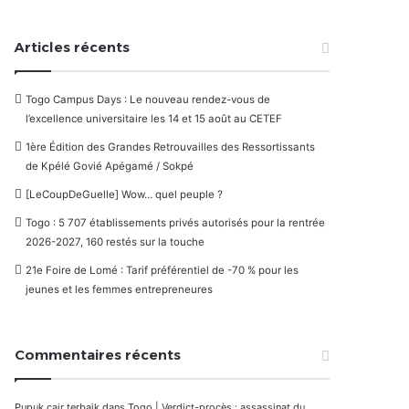
Articles récents
Togo Campus Days : Le nouveau rendez-vous de
l’excellence universitaire les 14 et 15 août au CETEF
1ère Édition des Grandes Retrouvailles des Ressortissants
de Kpélé Govié Apégamé / Sokpé
[LeCoupDeGuelle] Wow… quel peuple ?
Togo : 5 707 établissements privés autorisés pour la rentrée
2026-2027, 160 restés sur la touche
21e Foire de Lomé : Tarif préférentiel de -70 % pour les
jeunes et les femmes entrepreneures
Commentaires récents
Pupuk cair terbaik
dans
Togo | Verdict-procès : assassinat du