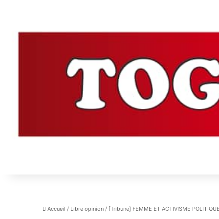
Accueil
/
Libre opinion
/
[Tribune] FEMME ET ACTIVISME POLITIQU