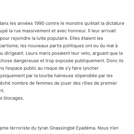
dans les années 1990 contre le monstre qu’était la dictature
upé la rue massivement et avec honneur. Il leur arrivait
ur rejoindre la lutte populaire. Elles étaient les
rtisme, les nouveaux partis politiques ont eu du mal à
 dirigeant. Leurs maris posaient leur veto, arguant que la
ait chose dangereuse et trop exposée publiquement. Donc ils
 l’espace public au risque de s’y faire lyncher
ysiquement par la tourbe haineuse stipendiée par les
êché nombre de femmes de jouer des rôles de premier
nt.
ls blocages.
régime terroriste du tyran Gnassingbé Eyadéma. Nous n’en