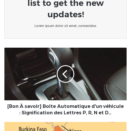
list to get the new
updates!
Lorem ipsum dolor sit amet, consectetur.
[Bon
À
savoir]
Boite
Automatique
d'un
véhicule
:
Signification
des
[Bon À savoir] Boite Automatique d'un véhicule
Lettres
: Signification des Lettres P, R, N et D…
P,
R,
Le
N
Bénin