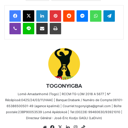
Facebook
X
Linkedin
Pinterest
Reddit
Messenger
WhatsApp
Telegra
Viber
Ligne
Partager par email
Imprimer
TOGONYIGBA
Lomé-Amadanhomé (Togo) | RCCM:TG-LOM 2018 A 5677 | N°
Récépissé:0425/24/03/11/HAAC | Banque:Orabank / Numéro de Compte:06101-
65386500501-49 (agence kpalimé) | Courriel:togonyigba@gmail.com | Boîte
postale:23BP90053539 Lomé Apédokoè | Tel:(00228) 99460630/93921010 |
Directeur Général : José-Éric Kodjo GAGLI (LeDivin)
Website
Facebook
X
Linkedin
Instagram
TikTok