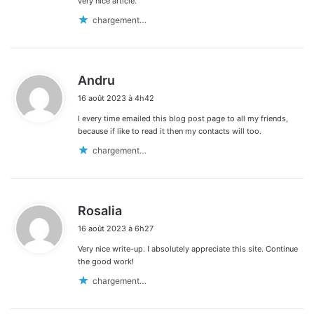
very nice article.
chargement…
d
Andru
i
16 août 2023 à 4h42
t
I every time emailed this blog post page to all my friends,
:
because if like to read it then my contacts will too.
chargement…
d
Rosalia
i
16 août 2023 à 6h27
t
Very nice write-up. I absolutely appreciate this site. Continue
:
the good work!
chargement…