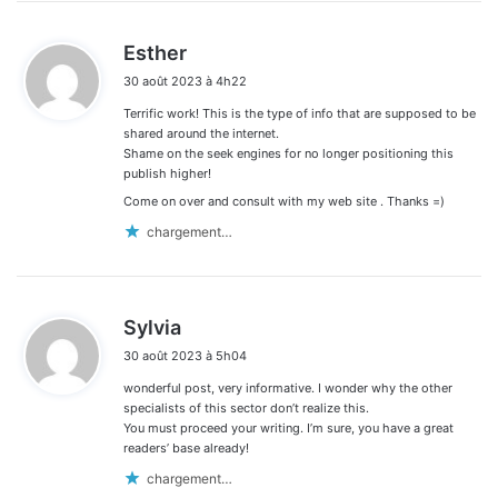
d
Esther
i
30 août 2023 à 4h22
t
Terrific work! This is the type of info that are supposed to be
:
shared around the internet.
Shame on the seek engines for no longer positioning this
publish higher!
Come on over and consult with my web site . Thanks =)
chargement…
d
Sylvia
i
30 août 2023 à 5h04
t
wonderful post, very informative. I wonder why the other
:
specialists of this sector don’t realize this.
You must proceed your writing. I’m sure, you have a great
readers’ base already!
chargement…