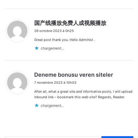
d
国产线播放免费人成视频播放
i
26 octobre 2023 à 0h25
t
Great post thank you. Hello Administ .
:
chargement…
d
Deneme bonusu veren siteler
i
7 novembre 2023 à 10h03
t
After all, what a great site and informative posts, I will upload
:
inbound link – bookmark this web site? Regards, Reader.
chargement…