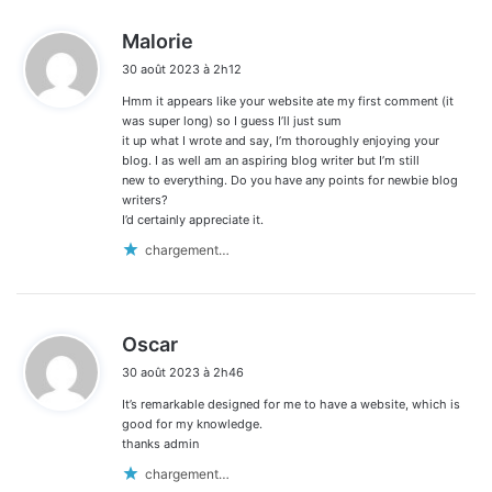
d
Malorie
i
30 août 2023 à 2h12
t
Hmm it appears like your website ate my first comment (it
:
was super long) so I guess I’ll just sum
it up what I wrote and say, I’m thoroughly enjoying your
blog. I as well am an aspiring blog writer but I’m still
new to everything. Do you have any points for newbie blog
writers?
I’d certainly appreciate it.
chargement…
d
Oscar
i
30 août 2023 à 2h46
t
It’s remarkable designed for me to have a website, which is
:
good for my knowledge.
thanks admin
chargement…