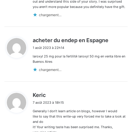
out and understand this side of your story. I was surprised
you aren’t more popular because you definitely have the gift.
chargement…
d
acheter du endep en Espagne
i
1 août 2023 à 22h14
t
laroxyl 25 mg pour la fertilitй laroxyl 50 mg en venta libre en
:
Buenos Aires
chargement…
d
Keric
i
7 août 2023 à 18h15
t
Generally I don’t learn article on blogs, however I would
:
like to say that this write-up very forced me to take a look at
and do
it! Your writing taste has been surprised me. Thanks,