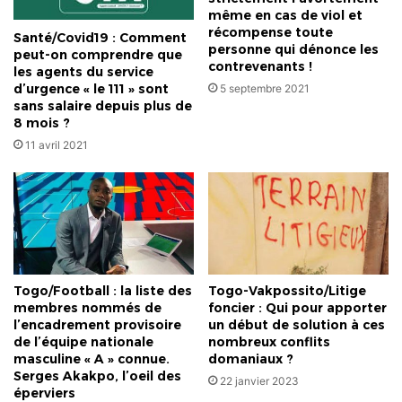
même en cas de viol et
récompense toute
Santé/Covid19 : Comment
personne qui dénonce les
peut-on comprendre que
contrevenants !
les agents du service
d’urgence « le 111 » sont
5 septembre 2021
sans salaire depuis plus de
8 mois ?
11 avril 2021
Togo/Football : la liste des
Togo-Vakpossito/Litige
membres nommés de
foncier : Qui pour apporter
l’encadrement provisoire
un début de solution à ces
de l’équipe nationale
nombreux conflits
masculine « A » connue.
domaniaux ?
Serges Akakpo, l’oeil des
22 janvier 2023
éperviers