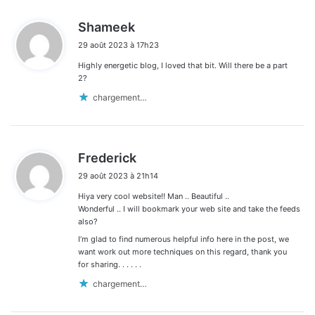
d
Shameek
i
29 août 2023 à 17h23
t
Highly energetic blog, I loved that bit. Will there be a part
:
2?
chargement…
d
Frederick
i
29 août 2023 à 21h14
t
Hiya very cool website!! Man .. Beautiful ..
:
Wonderful .. I will bookmark your web site and take the feeds
also?
I’m glad to find numerous helpful info here in the post, we
want work out more techniques on this regard, thank you
for sharing. . . . . .
chargement…