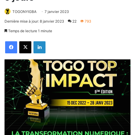
TOGONYIGBA
7 janvier 2023
Dernière mise à jour: 8 janvier 2023
22
793
Temps de lecture 1 minute
Facebook
X
Linkedin