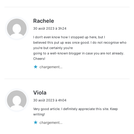
d
Rachele
i
30 août 2023 à 3h24
t
I don’t even know how I stopped up here, but I
:
believed this put up was once good. I do not recognise who
you’re but certainly you’re
going to a well-known blogger in case you are not already.
Cheers!
chargement…
d
Viola
i
30 août 2023 à 4h04
t
Very good article. I definitely appreciate this site. Keep
:
writing!
chargement…