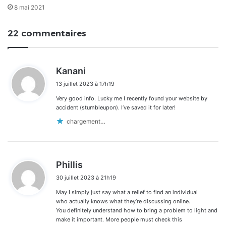
8 mai 2021
22 commentaires
d
Kanani
i
13 juillet 2023 à 17h19
t
Very good info. Lucky me I recently found your website by
:
accident (stumbleupon). I’ve saved it for later!
chargement…
d
Phillis
i
30 juillet 2023 à 21h19
t
May I simply just say what a relief to find an individual
:
who actually knows what they’re discussing online.
You definitely understand how to bring a problem to light and
make it important. More people must check this