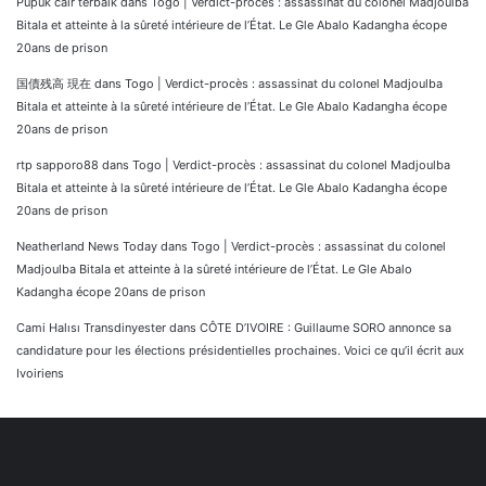
Pupuk cair terbaik
dans
Togo | Verdict-procès : assassinat du colonel Madjoulba
Bitala et atteinte à la sûreté intérieure de l’État. Le Gle Abalo Kadangha écope
20ans de prison
国債残高 現在
dans
Togo | Verdict-procès : assassinat du colonel Madjoulba
Bitala et atteinte à la sûreté intérieure de l’État. Le Gle Abalo Kadangha écope
20ans de prison
rtp sapporo88
dans
Togo | Verdict-procès : assassinat du colonel Madjoulba
Bitala et atteinte à la sûreté intérieure de l’État. Le Gle Abalo Kadangha écope
20ans de prison
Neatherland News Today
dans
Togo | Verdict-procès : assassinat du colonel
Madjoulba Bitala et atteinte à la sûreté intérieure de l’État. Le Gle Abalo
Kadangha écope 20ans de prison
Cami Halısı Transdinyester
dans
CÔTE D’IVOIRE : Guillaume SORO annonce sa
candidature pour les élections présidentielles prochaines. Voici ce qu’il écrit aux
Ivoiriens