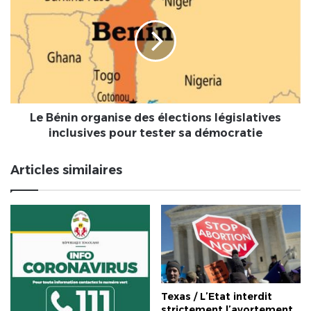
et
organise
D…
des
élections
législatives
inclusives
pour
tester
sa
Le Bénin organise des élections législatives
démocratie
inclusives pour tester sa démocratie
Articles similaires
Texas / L’Etat interdit
strictement l’avortement