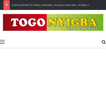
[LeCoupD’œil] Si j’étais président, ce que je ferai des « Évalas »
Menu