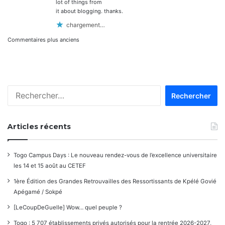
:
lot of things from
it about blogging. thanks.
chargement…
Navigation
Commentaires plus anciens
dans
les
Rechercher :
commentaires
Articles récents
Togo Campus Days : Le nouveau rendez-vous de l’excellence universitaire
les 14 et 15 août au CETEF
1ère Édition des Grandes Retrouvailles des Ressortissants de Kpélé Govié
Apégamé / Sokpé
[LeCoupDeGuelle] Wow… quel peuple ?
Togo : 5 707 établissements privés autorisés pour la rentrée 2026-2027,