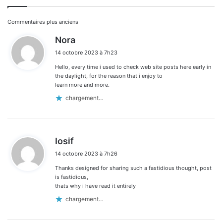
Navigation
Commentaires plus anciens
d
Nora
dans
i
14 octobre 2023 à 7h23
t
les
Hello, every time i used to check web site posts here early in
:
commentaires
the daylight, for the reason that i enjoy to
learn more and more.
chargement…
d
Iosif
i
14 octobre 2023 à 7h26
t
Thanks designed for sharing such a fastidious thought, post
:
is fastidious,
thats why i have read it entirely
chargement…