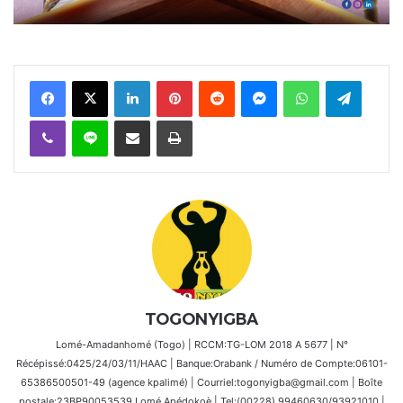
Facebook
X
Linkedin
Pinterest
Reddit
Messenger
WhatsApp
Telegra
Viber
Ligne
Partager par email
Imprimer
TOGONYIGBA
Lomé-Amadanhomé (Togo) | RCCM:TG-LOM 2018 A 5677 | N°
Récépissé:0425/24/03/11/HAAC | Banque:Orabank / Numéro de Compte:06101-
65386500501-49 (agence kpalimé) | Courriel:togonyigba@gmail.com | Boîte
postale:23BP90053539 Lomé Apédokoè | Tel:(00228) 99460630/93921010 |