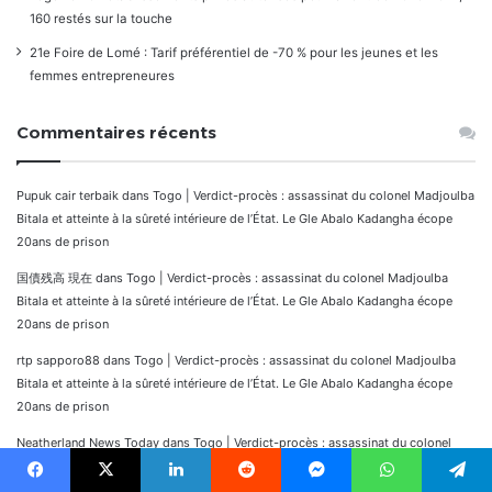
160 restés sur la touche
21e Foire de Lomé : Tarif préférentiel de -70 % pour les jeunes et les
femmes entrepreneures
Commentaires récents
Pupuk cair terbaik
dans
Togo | Verdict-procès : assassinat du colonel Madjoulba
Bitala et atteinte à la sûreté intérieure de l’État. Le Gle Abalo Kadangha écope
20ans de prison
国債残高 現在
dans
Togo | Verdict-procès : assassinat du colonel Madjoulba
Bitala et atteinte à la sûreté intérieure de l’État. Le Gle Abalo Kadangha écope
20ans de prison
rtp sapporo88
dans
Togo | Verdict-procès : assassinat du colonel Madjoulba
Bitala et atteinte à la sûreté intérieure de l’État. Le Gle Abalo Kadangha écope
20ans de prison
Neatherland News Today
dans
Togo | Verdict-procès : assassinat du colonel
Madjoulba Bitala et atteinte à la sûreté intérieure de l’État. Le Gle Abalo
Kadangha écope 20ans de prison
Facebook
X
Linkedin
Reddit
Messenger
WhatsApp
Telegram