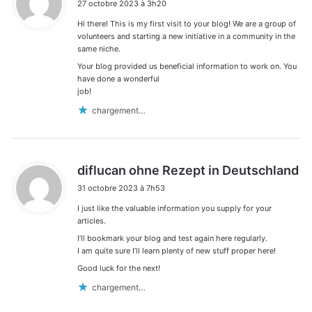
27 octobre 2023 à 3h20
t
Hi there! This is my first visit to your blog! We are a group of
:
volunteers and starting a new initiative in a community in the
same niche.
Your blog provided us beneficial information to work on. You
have done a wonderful
job!
chargement…
d
diflucan ohne Rezept in Deutschland
i
31 octobre 2023 à 7h53
t
I just like the valuable information you supply for your
:
articles.
I’ll bookmark your blog and test again here regularly.
I am quite sure I’ll learn plenty of new stuff proper here!
Good luck for the next!
chargement…