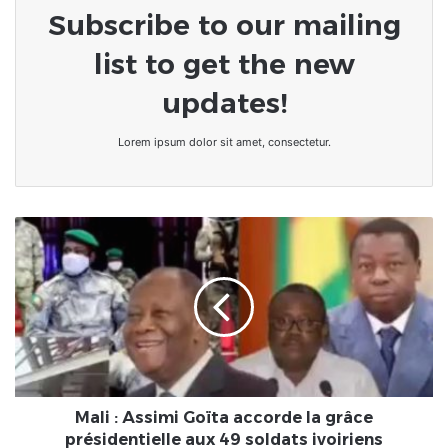
Subscribe to our mailing
list to get the new
updates!
Lorem ipsum dolor sit amet, consectetur.
Mali
:
Assimi
Goïta
accorde
la
grâce
présidentielle
aux
49
Mali : Assimi Goïta accorde la grâce
soldats
présidentielle aux 49 soldats ivoiriens