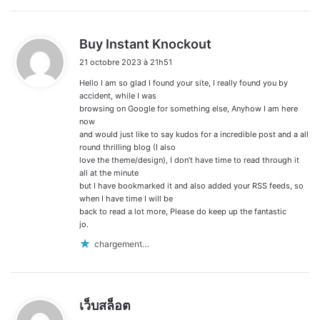
d
Buy Instant Knockout
i
21 octobre 2023 à 21h51
t
Hello I am so glad I found your site, I really found you by
:
accident, while I was
browsing on Google for something else, Anyhow I am here
now
and would just like to say kudos for a incredible post and a all
round thrilling blog (I also
love the theme/design), I don’t have time to read through it
all at the minute
but I have bookmarked it and also added your RSS feeds, so
when I have time I will be
back to read a lot more, Please do keep up the fantastic
jo.
chargement…
d
เว็บสล็อต
i