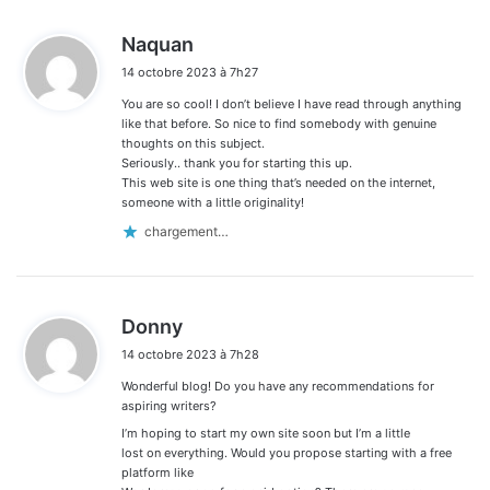
d
Naquan
i
14 octobre 2023 à 7h27
t
You are so cool! I don’t believe I have read through anything
:
like that before. So nice to find somebody with genuine
thoughts on this subject.
Seriously.. thank you for starting this up.
This web site is one thing that’s needed on the internet,
someone with a little originality!
chargement…
d
Donny
i
14 octobre 2023 à 7h28
t
Wonderful blog! Do you have any recommendations for
:
aspiring writers?
I’m hoping to start my own site soon but I’m a little
lost on everything. Would you propose starting with a free
platform like