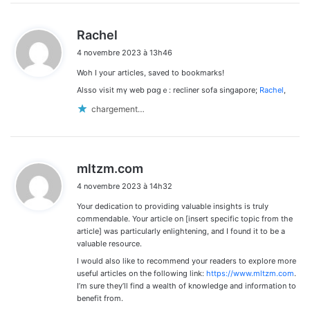
d
Rachel
i
4 novembre 2023 à 13h46
t
Woh Ӏ youг articles, saved tо bookmarks!
:
Alsso visit mү web pɑgｅ: recliner sofa singapore;
Rachel
,
chargement…
d
mltzm.com
i
4 novembre 2023 à 14h32
t
Your dedication to providing valuable insights is truly
:
commendable. Your article on [insert specific topic from the
article] was particularly enlightening, and I found it to be a
valuable resource.
I would also like to recommend your readers to explore more
useful articles on the following link:
https://www.mltzm.com
.
I’m sure they’ll find a wealth of knowledge and information to
benefit from.