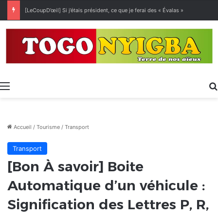
[LeCoupD’œil] Si j’étais président, ce que je ferai des « Évalas »
Menu
Accueil
/
Tourisme
/
Transport
Transport
[Bon À savoir] Boite
Automatique d’un véhicule :
Signification des Lettres P, R,