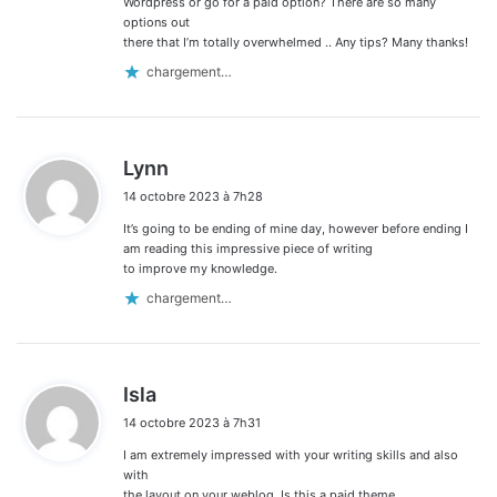
Wordpress or go for a paid option? There are so many
options out
there that I’m totally overwhelmed .. Any tips? Many thanks!
chargement…
d
Lynn
i
14 octobre 2023 à 7h28
t
It’s going to be ending of mine day, however before ending I
:
am reading this impressive piece of writing
to improve my knowledge.
chargement…
d
Isla
i
14 octobre 2023 à 7h31
t
I am extremely impressed with your writing skills and also
:
with
the layout on your weblog. Is this a paid theme