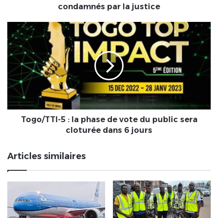
ivoiriens
condamnés par la justice
condamnés
par
Togo/TTI-
la
5
justice
:
la
phase
de
vote
du
public
sera
Togo/TTI-5 : la phase de vote du public sera
cloturée
cloturée dans 6 jours
dans
6
Articles similaires
jours