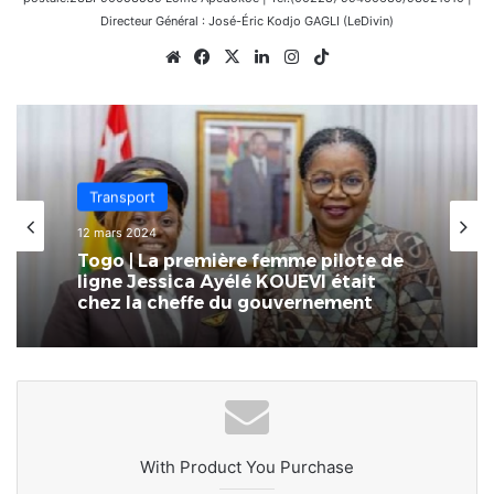
Directeur Général : José-Éric Kodjo GAGLI (LeDivin)
Website
Facebook
X
Linkedin
Instagram
TikTok
Transport
12 mars 2024
Togo | La première femme pilote de
ligne Jessica Ayélé KOUEVI était
chez la cheffe du gouvernement
With Product You Purchase