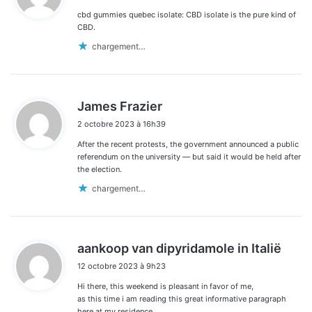
cbd gummies quebec isolate: CBD isolate is the pure kind of
:
CBD.
chargement…
d
James Frazier
i
2 octobre 2023 à 16h39
t
After the recent protests, the government announced a public
:
referendum on the university — but said it would be held after
the election.
chargement…
d
aankoop van dipyridamole in Italië
i
12 octobre 2023 à 9h23
t
Hi there, this weekend is pleasant in favor of me,
:
as this time i am reading this great informative paragraph
here at my residence.