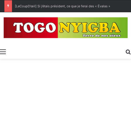
[LeCoupD’œil] Si j’étais président, ce que je ferai des « Évalas »
Menu