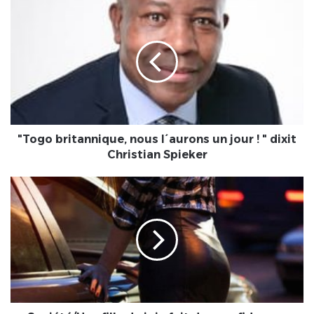
"Togo
britannique,
nous
l
´aurons
un
jour
!
"
dixit
"Togo britannique, nous l´aurons un jour ! " dixit
Christian
Christian Spieker
Spieker
Société/Une
fille
de
joie
fait
des
confidences