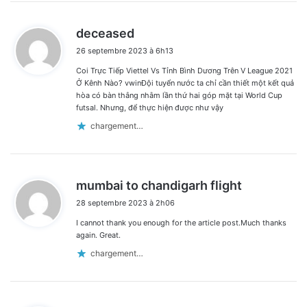
d
deceased
i
26 septembre 2023 à 6h13
t
Coi Trực Tiếp Viettel Vs Tỉnh Bình Dương Trên V League 2021
:
Ở Kênh Nào? vwinĐội tuyển nước ta chỉ cần thiết một kết quả
hòa có bàn thắng nhằm lần thứ hai góp mặt tại World Cup
futsal. Nhưng, để thực hiện được như vậy
chargement…
d
mumbai to chandigarh flight
i
28 septembre 2023 à 2h06
t
I cannot thank you enough for the article post.Much thanks
:
again. Great.
chargement…