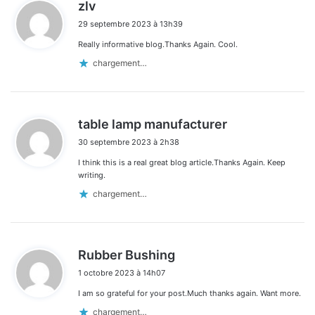
d
zlv
i
29 septembre 2023 à 13h39
t
Really informative blog.Thanks Again. Cool.
:
chargement…
d
table lamp manufacturer
i
30 septembre 2023 à 2h38
t
I think this is a real great blog article.Thanks Again. Keep
:
writing.
chargement…
d
Rubber Bushing
i
1 octobre 2023 à 14h07
t
I am so grateful for your post.Much thanks again. Want more.
:
chargement…