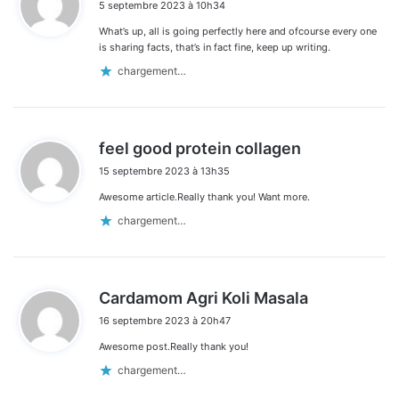
5 septembre 2023 à 10h34
t
What’s up, all is going perfectly here and ofcourse every one
:
is sharing facts, that’s in fact fine, keep up writing.
chargement…
d
feel good protein collagen
i
15 septembre 2023 à 13h35
t
Awesome article.Really thank you! Want more.
:
chargement…
d
Cardamom Agri Koli Masala
i
16 septembre 2023 à 20h47
t
Awesome post.Really thank you!
:
chargement…