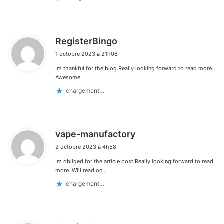
d
RegisterBingo
i
1 octobre 2023 à 21h06
t
Im thankful for the blog.Really looking forward to read more.
:
Awesome.
chargement…
d
vape-manufactory
i
2 octobre 2023 à 4h58
t
Im obliged for the article post.Really looking forward to read
:
more. Will read on…
chargement…
d