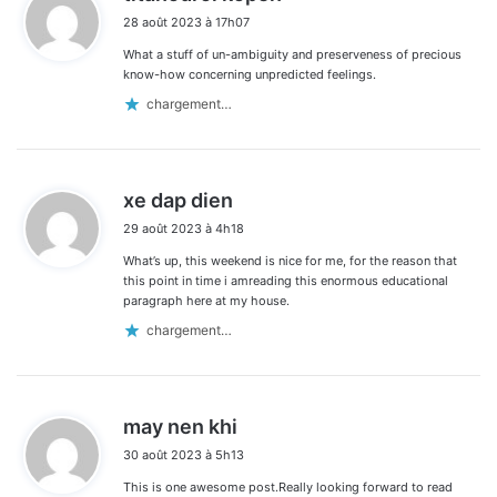
i
28 août 2023 à 17h07
t
What a stuff of un-ambiguity and preserveness of precious
:
know-how concerning unpredicted feelings.
chargement…
d
xe dap dien
i
29 août 2023 à 4h18
t
What’s up, this weekend is nice for me, for the reason that
:
this point in time i amreading this enormous educational
paragraph here at my house.
chargement…
d
may nen khi
i
30 août 2023 à 5h13
t
This is one awesome post.Really looking forward to read