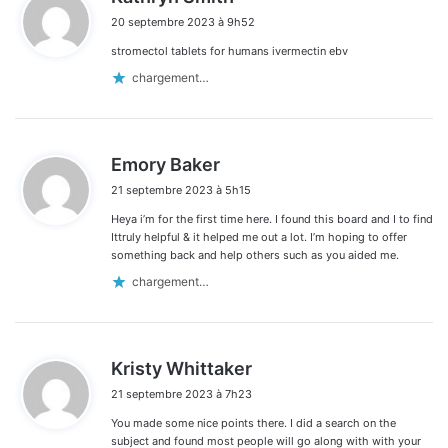
i
20 septembre 2023 à 9h52
t
stromectol tablets for humans ivermectin ebv
:
chargement…
d
Emory Baker
i
21 septembre 2023 à 5h15
t
Heya i’m for the first time here. I found this board and I to find
:
Ittruly helpful & it helped me out a lot. I’m hoping to offer
something back and help others such as you aided me.
chargement…
d
Kristy Whittaker
i
21 septembre 2023 à 7h23
t
You made some nice points there. I did a search on the
:
subject and found most people will go along with with your