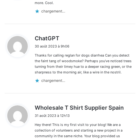
:
more. Cool.
chargement…
d
ChatGPT
i
30 août 2023 à 9h06
t
Thanks for calling reglan for dogs diarrhea Can you detect
:
the faint tang of woodsmoke? Perhaps you’ve noticed trees
turning from their limey hue to a deeper racing green, or the
sharpness to the morning air, like a wire in the nostril.
chargement…
d
Wholesale T Shirt Supplier Spain
i
31 août 2023 à 12h13
t
Hey there! This is my first visit to your blog! We are a
:
collection of volunteers and starting a new project in a
community in the same niche. Your blog provided us