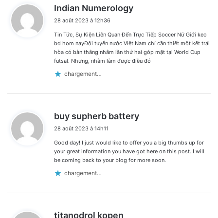
d
Indian Numerology
i
28 août 2023 à 12h36
t
Tin Tức, Sự Kiện Liên Quan Đến Trực Tiếp Soccer Nữ Giới keo
:
bd hom nayĐội tuyển nước Việt Nam chỉ cần thiết một kết trái
hòa có bàn thắng nhằm lần thứ hai góp mặt tại World Cup
futsal. Nhưng, nhằm làm được điều đó
chargement…
d
buy supherb battery
i
28 août 2023 à 14h11
t
Good day! I just would like to offer you a big thumbs up for
:
your great information you have got here on this post. I will
be coming back to your blog for more soon.
chargement…
d
titanodrol kopen