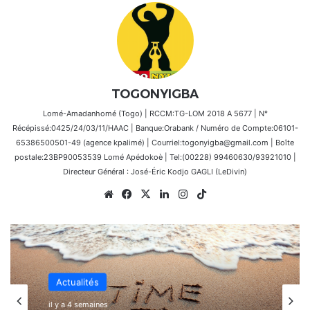
TOGONYIGBA
Lomé-Amadanhomé (Togo) | RCCM:TG-LOM 2018 A 5677 | N°
Récépissé:0425/24/03/11/HAAC | Banque:Orabank / Numéro de Compte:06101-
65386500501-49 (agence kpalimé) | Courriel:togonyigba@gmail.com | Boîte
postale:23BP90053539 Lomé Apédokoè | Tel:(00228) 99460630/93921010 |
Directeur Général : José-Éric Kodjo GAGLI (LeDivin)
Website
Facebook
X
Linkedin
Instagram
TikTok
Actualités
il y a 4 semaines