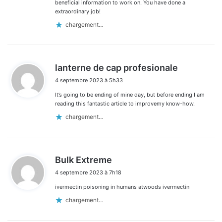
beneficial information to work on. You have done a
extraordinary job!
chargement…
d
lanterne de cap profesionale
i
4 septembre 2023 à 5h33
t
It’s going to be ending of mine day, but before ending I am
:
reading this fantastic article to improvemy know-how.
chargement…
d
Bulk Extreme
i
4 septembre 2023 à 7h18
t
ivermectin poisoning in humans atwoods ivermectin
:
chargement…