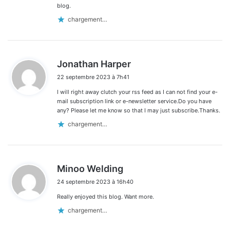
blog.
chargement…
d
Jonathan Harper
i
22 septembre 2023 à 7h41
t
I will right away clutch your rss feed as I can not find your e-
:
mail subscription link or e-newsletter service.Do you have
any? Please let me know so that I may just subscribe.Thanks.
chargement…
d
Minoo Welding
i
24 septembre 2023 à 16h40
t
Really enjoyed this blog. Want more.
:
chargement…