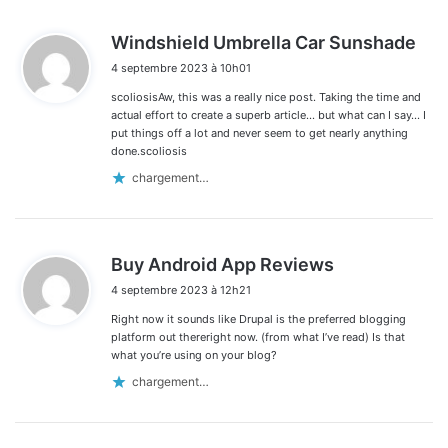
d
Windshield Umbrella Car Sunshade
i
4 septembre 2023 à 10h01
t
scoliosisAw, this was a really nice post. Taking the time and
:
actual effort to create a superb article… but what can I say… I
put things off a lot and never seem to get nearly anything
done.scoliosis
chargement…
d
Buy Android App Reviews
i
4 septembre 2023 à 12h21
t
Right now it sounds like Drupal is the preferred blogging
:
platform out thereright now. (from what I’ve read) Is that
what you’re using on your blog?
chargement…