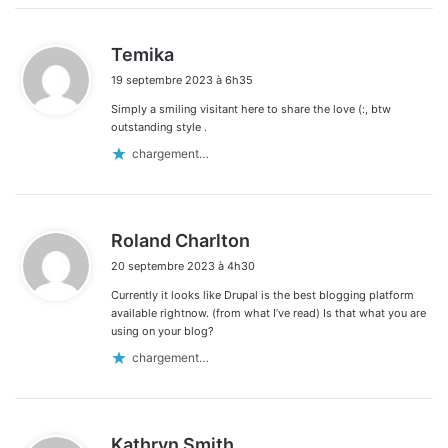
d
Temika
i
19 septembre 2023 à 6h35
t
Simply a smiling visitant here to share the love (:, btw
:
outstanding style .
chargement…
d
Roland Charlton
i
20 septembre 2023 à 4h30
t
Currently it looks like Drupal is the best blogging platform
:
available rightnow. (from what I’ve read) Is that what you are
using on your blog?
chargement…
d
Kathryn Smith