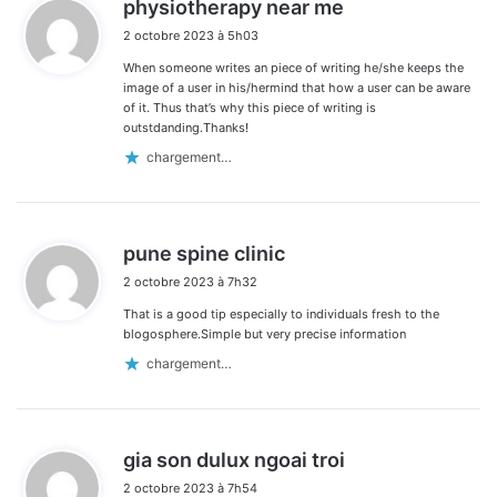
physiotherapy near me
i
2 octobre 2023 à 5h03
t
When someone writes an piece of writing he/she keeps the
:
image of a user in his/hermind that how a user can be aware
of it. Thus that’s why this piece of writing is
outstdanding.Thanks!
chargement…
d
pune spine clinic
i
2 octobre 2023 à 7h32
t
That is a good tip especially to individuals fresh to the
:
blogosphere.Simple but very precise information
chargement…
d
gia son dulux ngoai troi
i
2 octobre 2023 à 7h54
t