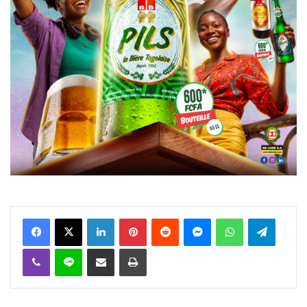
Facebook
X
Linkedin
Pinterest
Reddit
Messenger
WhatsApp
Telegra
Viber
Ligne
Partager par email
Imprimer