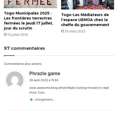
Togo-Municipales 2025 :
Togo-Les Médiateurs de
Les frontières terrestres
l’espace UEMOA chez la
fermées le jeudi 17 juillet,
cheffe du gouvernement
jour du scrutin
30 mars 2023
15 juillet 2025
97 commentaires
Navigation
Commentaires plus anciens
d
Phrazle game
dans
i
28 août 2023 à 7h34
t
les
wow, awesome blog article.Really looking forward to read
:
commentaires
more. Cool.
chargement…