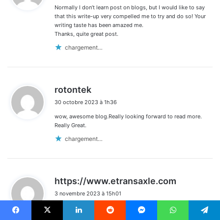
Normally I don’t learn post on blogs, but I would like to say
:
that this write-up very compelled me to try and do so! Your
writing taste has been amazed me.
Thanks, quite great post.
chargement…
d
rotontek
i
30 octobre 2023 à 1h36
t
wow, awesome blog.Really looking forward to read more.
:
Really Great.
chargement…
d
https://www.etransaxle.com
i
3 novembre 2023 à 15h01
t
Thanks so much for the article post.Thanks Again.
:
Facebook
X
Linkedin
Reddit
Messenger
WhatsApp
Telegram