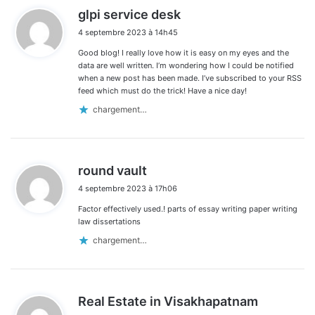
d
glpi service desk
i
4 septembre 2023 à 14h45
t
Good blog! I really love how it is easy on my eyes and the
:
data are well written. I’m wondering how I could be notified
when a new post has been made. I’ve subscribed to your RSS
feed which must do the trick! Have a nice day!
chargement…
d
round vault
i
4 septembre 2023 à 17h06
t
Factor effectively used.! parts of essay writing paper writing
:
law dissertations
chargement…
d
Real Estate in Visakhapatnam
i