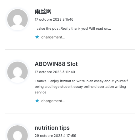
d
雨丝网
i
17 octobre 2023 à 1h46
t
I value the post.Really thank you! Will read on…
:
chargement…
d
ABOWIN88 Slot
i
17 octobre 2023 à 11h40
t
Thanks. I enjoy it!what to write in an essay about yourself
:
being a college student essay online dissertation writing
service
chargement…
d
nutrition tips
i
29 octobre 2023 à 17h59
t