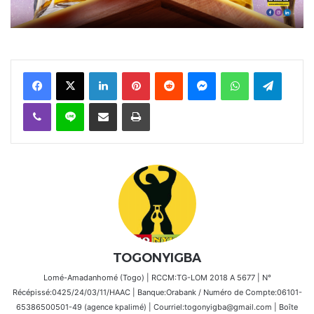
Facebook
X
Linkedin
Pinterest
Reddit
Messenger
WhatsApp
Telegra
Viber
Ligne
Partager par email
Imprimer
TOGONYIGBA
Lomé-Amadanhomé (Togo) | RCCM:TG-LOM 2018 A 5677 | N°
Récépissé:0425/24/03/11/HAAC | Banque:Orabank / Numéro de Compte:06101-
65386500501-49 (agence kpalimé) | Courriel:togonyigba@gmail.com | Boîte