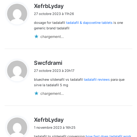
d
XefrbLyday
i
27 octobre 2023 à 11h26
t
dosage for tadalafil
tadalafil & dapoxetine tablets
is one
:
generic brand tadalafil
chargement…
d
Swcfdrami
i
27 octobre 2023 à 20h17
t
bluechew sildenafil vs tadalafil
tadalafil reviews
para que
:
sirve la tadalafil 5 mg
chargement…
d
XefrbLyday
i
1 novembre 2023 à 16h25
t
tadalafil to sildenafil conversion
how fast does tadalafil work