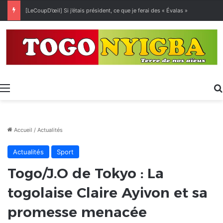
[LeCoupD’œil] Si j’étais président, ce que je ferai des « Évalas »
Menu
Accueil
/
Actualités
Actualités
Sport
Togo/J.O de Tokyo : La
togolaise Claire Ayivon et sa
promesse menacée