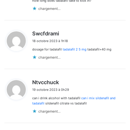
how long does tadalafil take to kick in?
chargement…
d
Swcfdrami
i
18 octobre 2023 à 1h18
t
dosage for tadalafil
tadalafil 2 5 mg
tadalafil+40 mg
:
chargement…
d
Ntvcchuck
i
19 octobre 2023 à 0h29
t
can i drink alcohol with tadalafil
can i mix sildenafil and
:
tadalafil
sildenafil citrate vs tadalafil
chargement…