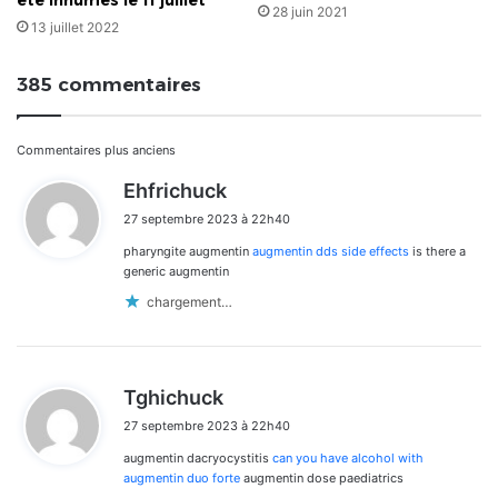
été inhumés le 11 juillet
28 juin 2021
13 juillet 2022
385 commentaires
Navigation
Commentaires plus anciens
d
Ehfrichuck
dans
i
27 septembre 2023 à 22h40
t
les
pharyngite augmentin
augmentin dds side effects
is there a
:
commentaires
generic augmentin
chargement…
d
Tghichuck
i
27 septembre 2023 à 22h40
t
augmentin dacryocystitis
can you have alcohol with
:
augmentin duo forte
augmentin dose paediatrics