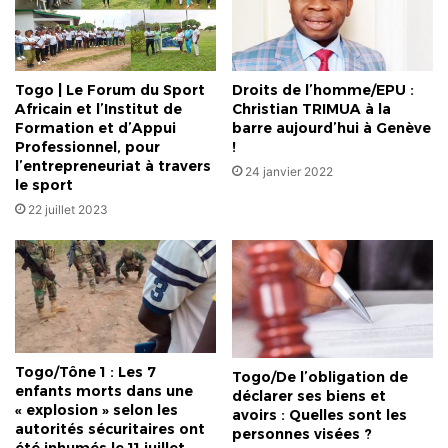
géopolitique
rime
avec
le
Togo | Le Forum du Sport
Droits de l’homme/EPU :
sport
Africain et l’Institut de
Christian TRIMUA à la
Formation et d’Appui
barre aujourd’hui à Genève
Professionnel, pour
!
l’entrepreneuriat à travers
24 janvier 2022
le sport
22 juillet 2023
Togo/Tône 1 : Les 7
Togo/De l’obligation de
enfants morts dans une
déclarer ses biens et
« explosion » selon les
avoirs : Quelles sont les
autorités sécuritaires ont
personnes visées ?