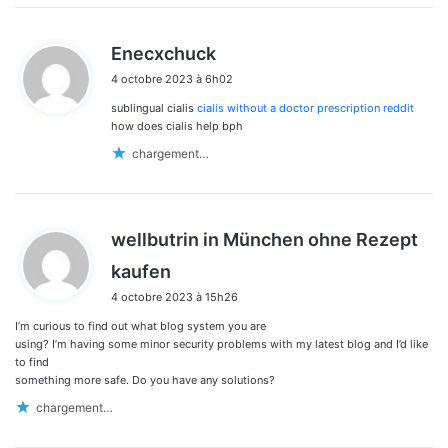
d
Enecxchuck
i
4 octobre 2023 à 6h02
t
sublingual cialis
cialis without a doctor prescription reddit
:
how does cialis help bph
chargement…
wellbutrin in München ohne Rezept
d
kaufen
i
4 octobre 2023 à 15h26
t
I’m curious to find out what blog system you are
:
using? I’m having some minor security problems with my latest blog and I’d like
to find
something more safe. Do you have any solutions?
chargement…