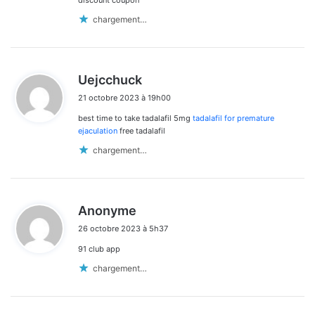
discount coupon
chargement…
d
Uejcchuck
i
21 octobre 2023 à 19h00
t
best time to take tadalafil 5mg
tadalafil for premature
:
ejaculation
free tadalafil
chargement…
d
Anonyme
i
26 octobre 2023 à 5h37
t
91 club app
:
chargement…