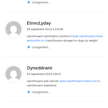
chargement…
d
EtnncLyday
i
28 septembre 2023 à 22h58
t
ciprofloxacin ophthalmic solution.3
does ciprofloxacin have
:
amoxicillin in it
ciprofloxacin dosage for dogs by weight
chargement…
d
Oyneddrami
i
29 septembre 2023 à 8h27
t
ciprofloxacin and calcium
does ciprofloxacin treat e coli
is
:
ciprofloxacin expensive
chargement…