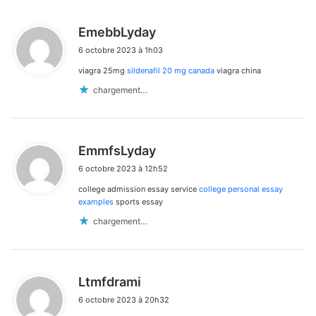
d
EmebbLyday
i
6 octobre 2023 à 1h03
t
viagra 25mg
sildenafil 20 mg canada
viagra china
:
chargement…
d
EmmfsLyday
i
6 octobre 2023 à 12h52
t
college admission essay service
college personal essay
:
examples
sports essay
chargement…
d
Ltmfdrami
i
6 octobre 2023 à 20h32
t