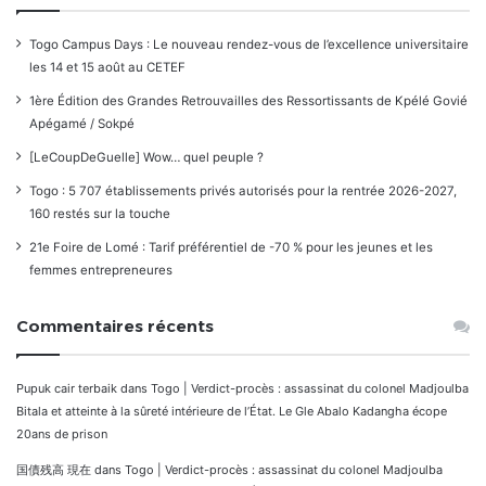
Togo Campus Days : Le nouveau rendez-vous de l’excellence universitaire
les 14 et 15 août au CETEF
1ère Édition des Grandes Retrouvailles des Ressortissants de Kpélé Govié
Apégamé / Sokpé
[LeCoupDeGuelle] Wow… quel peuple ?
Togo : 5 707 établissements privés autorisés pour la rentrée 2026-2027,
160 restés sur la touche
21e Foire de Lomé : Tarif préférentiel de -70 % pour les jeunes et les
femmes entrepreneures
Commentaires récents
Pupuk cair terbaik
dans
Togo | Verdict-procès : assassinat du colonel Madjoulba
Bitala et atteinte à la sûreté intérieure de l’État. Le Gle Abalo Kadangha écope
20ans de prison
国債残高 現在
dans
Togo | Verdict-procès : assassinat du colonel Madjoulba