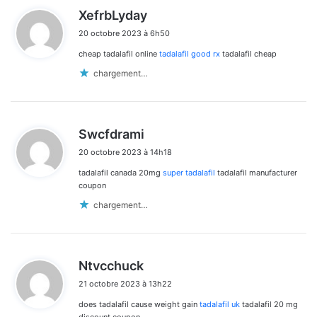
d
XefrbLyday
i
20 octobre 2023 à 6h50
t
cheap tadalafil online
tadalafil good rx
tadalafil cheap
:
chargement…
d
Swcfdrami
i
20 octobre 2023 à 14h18
t
tadalafil canada 20mg
super tadalafil
tadalafil manufacturer
:
coupon
chargement…
d
Ntvcchuck
i
21 octobre 2023 à 13h22
t
does tadalafil cause weight gain
tadalafil uk
tadalafil 20 mg
: