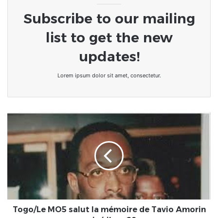
Subscribe to our mailing
list to get the new
updates!
Lorem ipsum dolor sit amet, consectetur.
Togo/Le
MO5
salut
la
mémoire
de
Tavio
Amorin
assassiné
il
Togo/Le MO5 salut la mémoire de Tavio Amorin