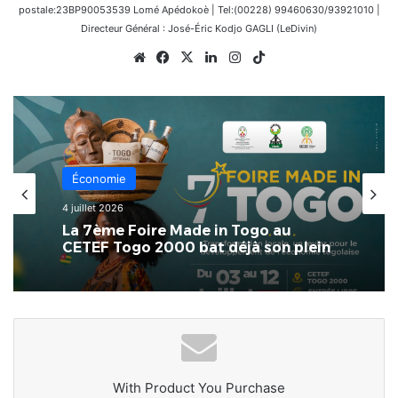
postale:23BP90053539 Lomé Apédokoè | Tel:(00228) 99460630/93921010 |
Directeur Général : José-Éric Kodjo GAGLI (LeDivin)
Website
Facebook
X
Linkedin
Instagram
TikTok
Économie
4 juillet 2026
La 7ème Foire Made in Togo au
CETEF Togo 2000 bat déjà son plein
With Product You Purchase