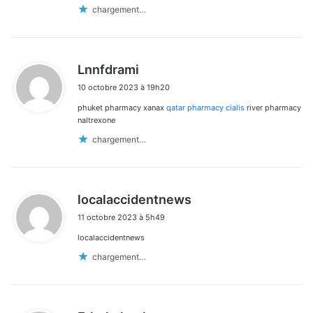
:
chargement…
d
Lnnfdrami
i
10 octobre 2023 à 19h20
t
phuket pharmacy xanax
qatar pharmacy cialis
river pharmacy
:
naltrexone
chargement…
d
localaccidentnews
i
11 octobre 2023 à 5h49
t
localaccidentnews
:
chargement…
d