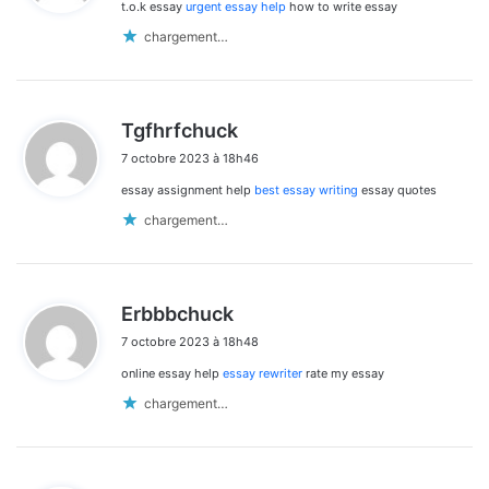
t.o.k essay
urgent essay help
how to write essay
:
chargement…
d
Tgfhrfchuck
i
7 octobre 2023 à 18h46
t
essay assignment help
best essay writing
essay quotes
:
chargement…
d
Erbbbchuck
i
7 octobre 2023 à 18h48
t
online essay help
essay rewriter
rate my essay
:
chargement…