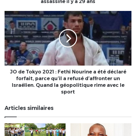
y
assassiné il y a 29 ans
a
29
JO
ans
de
Tokyo
2021
:
Fethi
Nourine
a
été
déclaré
JO de Tokyo 2021 : Fethi Nourine a été déclaré
forfait,
forfait, parce qu’il a refusé d’affronter un
parce
Israélien. Quand la géopolitique rime avec le
qu’il
sport
a
refusé
Articles similaires
d’affronter
un
Israélien.
Quand
la