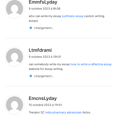
d
EmmfsLyday
i
9 octobre 2023 à 8h38
t
who can write my essay
synthesis essay
custom writing
:
essays
chargement…
d
Ltmfdrami
i
9 octobre 2023 à 15h31
t
can somebody write my essay
how to write a reflective essay
:
website for essay writing
chargement…
d
EmcnsLyday
i
10 octobre 2023 à 11h31
t
Trecator SC
india pharmacy alprazolam
Actos