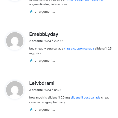
:
augmentin drug interactions
chargement…
d
EmebbLyday
i
2 octobre 2023 à 23h52
t
buy cheap viagra canada
viagra coupon canada
sildenafil 25
:
mg price
chargement…
d
Leivbdrami
i
3 octobre 2023 à 8h28
t
how much is sildenafil 20 mg
sildenafil cost canada
cheap
:
canadian viagra pharmacy
chargement…