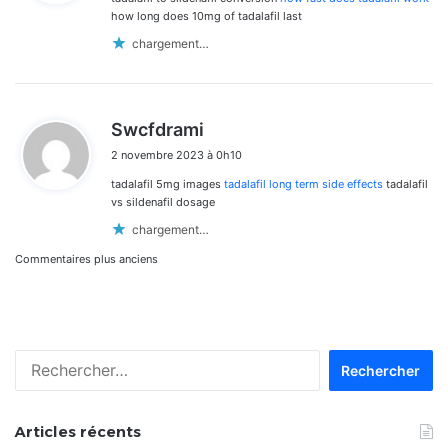
:
how long does 10mg of tadalafil last
chargement…
d
Swcfdrami
i
2 novembre 2023 à 0h10
t
tadalafil 5mg images
tadalafil long term side effects
tadalafil
:
vs sildenafil dosage
chargement…
Navigation
Commentaires plus anciens
dans
les
Rechercher :
commentaires
Articles récents