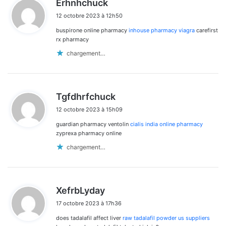
Erhnhchuck
i
12 octobre 2023 à 12h50
t
buspirone online pharmacy
inhouse pharmacy viagra
carefirst
:
rx pharmacy
chargement…
d
Tgfdhrfchuck
i
12 octobre 2023 à 15h09
t
guardian pharmacy ventolin
cialis india online pharmacy
:
zyprexa pharmacy online
chargement…
d
XefrbLyday
i
17 octobre 2023 à 17h36
t
does tadalafil affect liver
raw tadalafil powder us suppliers
: