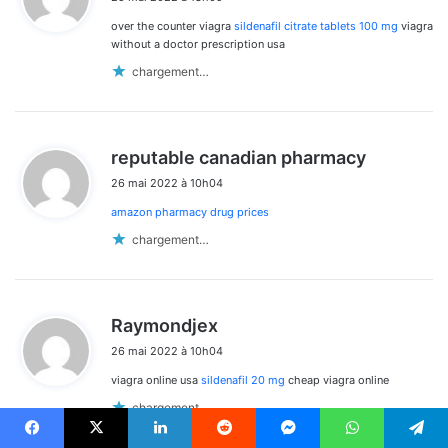
t
over the counter viagra
sildenafil citrate tablets 100 mg
viagra
:
without a doctor prescription usa
chargement…
d
reputable canadian pharmacy
i
26 mai 2022 à 10h04
t
amazon pharmacy drug prices
:
chargement…
d
Raymondjex
i
26 mai 2022 à 10h04
t
viagra online usa
sildenafil 20 mg
cheap viagra online
:
chargement…
Facebook
X
Linkedin
Reddit
Messenger
WhatsApp
Telegram