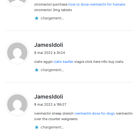
stromectol purchase
how to dose ivermectin for humans
:
stromectol 3mg tablets
chargement…
d
JamesIdoli
i
8 mai 2022 à 3h24
t
cialis egypt
cialis kaufen
viagra click here info buy cialis
:
chargement…
d
JamesIdoli
i
8 mai 2022 à 18h27
t
ivermectin sheep drench
ivermectin dose for dogs
ivermectin
:
over the counter walgreens
chargement…