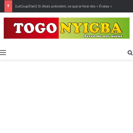
[LeCoupD’œil] Si j’étais président, ce que je ferai des « Évalas »
Menu