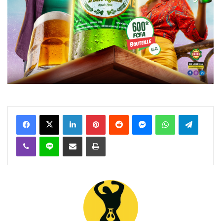
Facebook
X
Linkedin
Pinterest
Reddit
Messenger
WhatsApp
Telegra
Viber
Ligne
Partager par email
Imprimer