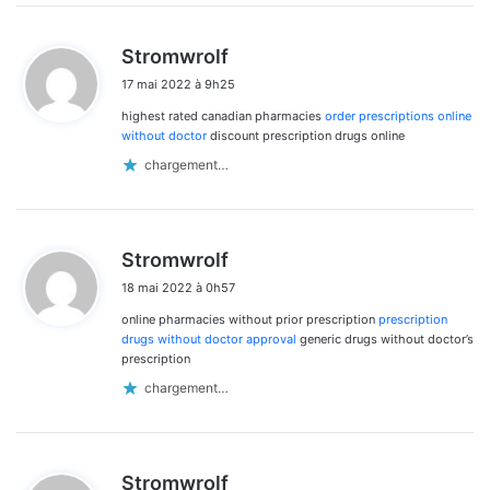
d
Stromwrolf
i
17 mai 2022 à 9h25
t
highest rated canadian pharmacies
order prescriptions online
:
without doctor
discount prescription drugs online
chargement…
d
Stromwrolf
i
18 mai 2022 à 0h57
t
online pharmacies without prior prescription
prescription
:
drugs without doctor approval
generic drugs without doctor’s
prescription
chargement…
d
Stromwrolf