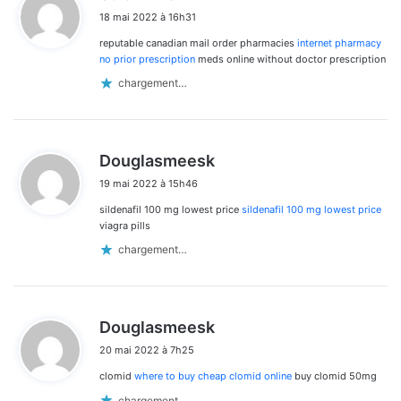
i
18 mai 2022 à 16h31
t
reputable canadian mail order pharmacies
internet pharmacy
:
no prior prescription
meds online without doctor prescription
chargement…
d
Douglasmeesk
i
19 mai 2022 à 15h46
t
sildenafil 100 mg lowest price
sildenafil 100 mg lowest price
:
viagra pills
chargement…
d
Douglasmeesk
i
20 mai 2022 à 7h25
t
clomid
where to buy cheap clomid online
buy clomid 50mg
:
chargement…