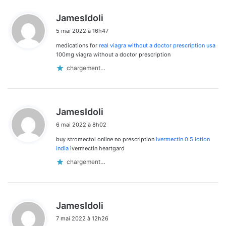
d
JamesIdoli
i
5 mai 2022 à 16h47
t
medications for
real viagra without a doctor prescription usa
:
100mg viagra without a doctor prescription
chargement…
d
JamesIdoli
i
6 mai 2022 à 8h02
t
buy stromectol online no prescription
ivermectin 0.5 lotion
:
india
ivermectin heartgard
chargement…
d
JamesIdoli
i
7 mai 2022 à 12h26
t