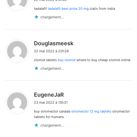
t
tadalafil
tadalafil best price 20 mg
cialis from india
:
chargement…
d
Douglasmeesk
i
22 mai 2022 à 22h26
t
clomid tablets
buy clomid
where to buy cheap clomid online
:
chargement…
d
EugeneJaR
i
23 mai 2022 à 13h31
t
buy stromectol canada
stromectol 12 mg tablets
stromectol
:
tablets for humans
chargement…