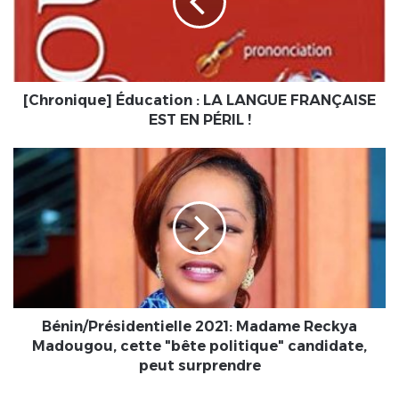
LANGUE
FRANÇAISE
EST
EN
PÉRIL
!
[Chronique] Éducation : LA LANGUE FRANÇAISE
EST EN PÉRIL !
Bénin/Présidentielle
2021:
Madame
Reckya
Madougou,
cette
"bête
politique"
candidate,
peut
Bénin/Présidentielle 2021: Madame Reckya
surprendre
Madougou, cette "bête politique" candidate,
peut surprendre