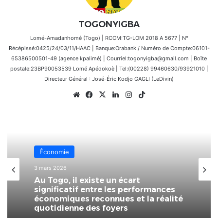
TOGONYIGBA
Lomé-Amadanhomé (Togo) | RCCM:TG-LOM 2018 A 5677 | N°
Récépissé:0425/24/03/11/HAAC | Banque:Orabank / Numéro de Compte:06101-
65386500501-49 (agence kpalimé) | Courriel:togonyigba@gmail.com | Boîte
postale:23BP90053539 Lomé Apédokoè | Tel:(00228) 99460630/93921010 |
Directeur Général : José-Éric Kodjo GAGLI (LeDivin)
Website
Facebook
X
Linkedin
Instagram
TikTok
Économie
3 mars 2026
Au Togo, il existe un écart
significatif entre les performances
économiques reconnues et la réalité
quotidienne des foyers