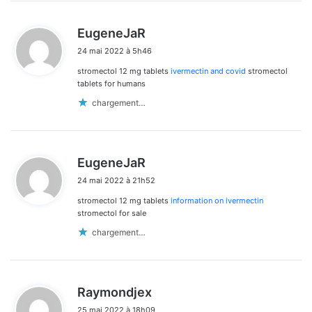
d
EugeneJaR
i
24 mai 2022 à 5h46
t
stromectol 12 mg tablets
ivermectin and covid
stromectol
:
tablets for humans
chargement…
d
EugeneJaR
i
24 mai 2022 à 21h52
t
stromectol 12 mg tablets
information on ivermectin
:
stromectol for sale
chargement…
d
Raymondjex
i
25 mai 2022 à 18h09