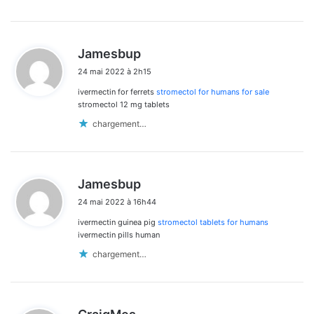
d
Jamesbup
i
24 mai 2022 à 2h15
t
ivermectin for ferrets
stromectol for humans for sale
:
stromectol 12 mg tablets
chargement…
d
Jamesbup
i
24 mai 2022 à 16h44
t
ivermectin guinea pig
stromectol tablets for humans
:
ivermectin pills human
chargement…
d