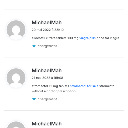
d
MichaelMah
i
20 mai 2022 à 23h10
t
sildenafil citrate tablets 100 mg
viagra pills
price for viagra
:
chargement…
d
MichaelMah
i
21 mai 2022 à 15h08
t
stromectol 12 mg tablets
stromectol for sale
stromectol
:
without a doctor prescription
chargement…
d
MichaelMah
i