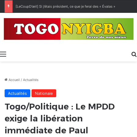
[LeCoupD’œil] Si j’étais président, ce que je ferai des « Évalas »
Menu
Accueil
/
Actualités
Actualités
Nationale
Togo/Politique : Le MPDD
exige la libération
immédiate de Paul