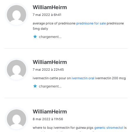
d
WilliamHeirm
i
7 mai 2022 à 6h41
t
average price of prednisone
prednisone for sale
prednisone
:
5mg daily
chargement…
d
WilliamHeirm
i
7 mai 2022 à 22h45
t
ivermectin cattle pour on
ivermectin oral
ivermectin 200 mcg
:
chargement…
d
WilliamHeirm
i
8 mai 2022 à 11h56
t
where to buy ivermectin for guinea pigs
generic stromectol
is