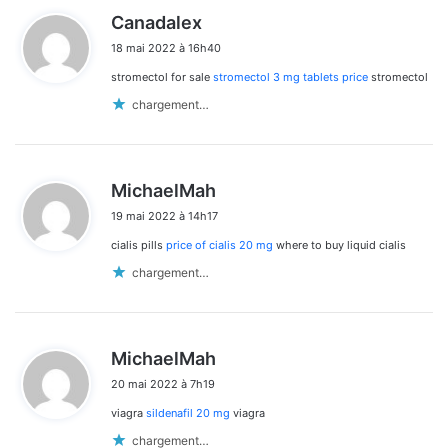
d
Canadalex
i
18 mai 2022 à 16h40
t
stromectol for sale
stromectol 3 mg tablets price
stromectol
:
chargement…
d
MichaelMah
i
19 mai 2022 à 14h17
t
cialis pills
price of cialis 20 mg
where to buy liquid cialis
:
chargement…
d
MichaelMah
i
20 mai 2022 à 7h19
t
viagra
sildenafil 20 mg
viagra
:
chargement…