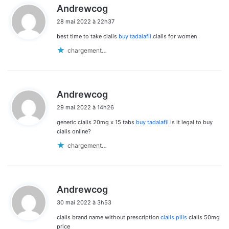
d
Andrewcog
i
28 mai 2022 à 22h37
t
best time to take cialis
buy tadalafil
cialis for women
:
chargement…
d
Andrewcog
i
29 mai 2022 à 14h26
t
generic cialis 20mg x 15 tabs
buy tadalafil
is it legal to buy
:
cialis online?
chargement…
d
Andrewcog
i
30 mai 2022 à 3h53
t
cialis brand name without prescription
cialis pills
cialis 50mg
:
price