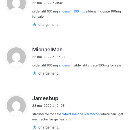
22 mai 2022 à 3h48
t
sildenafil 100 mg
sildenafil 100 mg
sildenafil citrate 100mg
:
for sale
chargement…
d
MichaelMah
i
22 mai 2022 à 16h33
t
sildenafil 100 mg
sildenafil
sildenafil citrate 100mg for sale
:
chargement…
d
Jamesbup
i
23 mai 2022 à 12h05
t
stromectol for sale
robert malone ivermectin
where can i get
:
ivermectin for guinea pig
chargement…