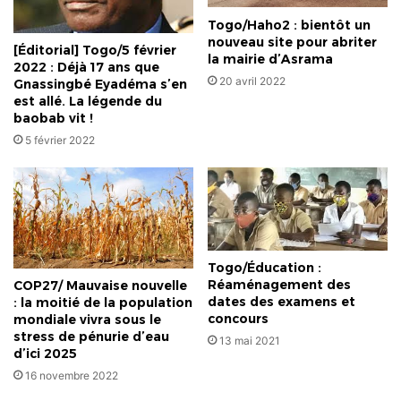
Togo/Haho2 : bientôt un
nouveau site pour abriter
[Éditorial] Togo/5 février
la mairie d’Asrama
2022 : Déjà 17 ans que
20 avril 2022
Gnassingbé Eyadéma s’en
est allé. La légende du
baobab vit !
5 février 2022
Togo/Éducation :
Réaménagement des
COP27/ Mauvaise nouvelle
dates des examens et
: la moitié de la population
concours
mondiale vivra sous le
stress de pénurie d’eau
13 mai 2021
d’ici 2025
16 novembre 2022