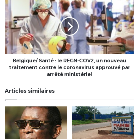
offert
Belgique/
au
Santé
département
:
de
le
géographie
REGN-
COV2,
un
nouveau
traitement
contre
Belgique/ Santé : le REGN-COV2, un nouveau
le
traitement contre le coronavirus approuvé par
coronavirus
arrêté ministériel
approuvé
par
Articles similaires
arrêté
ministériel