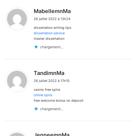
d
MabellemnMa
i
26 juillet 2022 à 13h24
t
dissertation writing tips
:
dissertation service
master dissertation
chargement…
d
TandimnMa
i
26 juillet 2022 à 17h10
t
casino free spins
:
online spins
free welcome bonus no deposit
chargement…
d
JenneemnMa