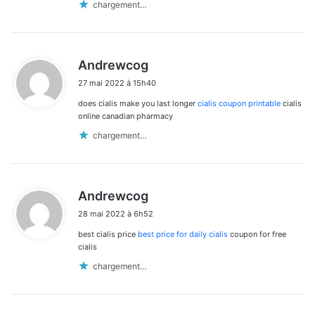
chargement…
d
Andrewcog
i
27 mai 2022 à 15h40
t
does cialis make you last longer
cialis coupon printable
cialis
:
online canadian pharmacy
chargement…
d
Andrewcog
i
28 mai 2022 à 6h52
t
best cialis price
best price for daily cialis
coupon for free
:
cialis
chargement…