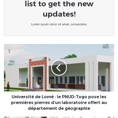
list to get the new
updates!
Lorem ipsum dolor sit amet, consectetur.
Université
de
Lomé
:
le
PNUD-
Togo
pose
les
premières
Université de Lomé : le PNUD-Togo pose les
pierres
premières pierres d’un laboratoire offert au
d’un
département de géographie
laboratoire