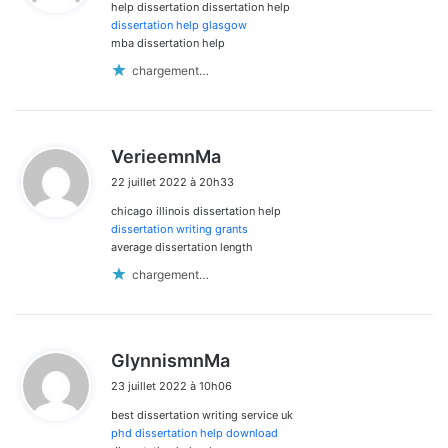
help dissertation dissertation help
:
dissertation help glasgow
mba dissertation help
chargement…
d
VerieemnMa
i
22 juillet 2022 à 20h33
t
chicago illinois dissertation help
:
dissertation writing grants
average dissertation length
chargement…
d
GlynnismnMa
i
23 juillet 2022 à 10h06
t
best dissertation writing service uk
:
phd dissertation help download