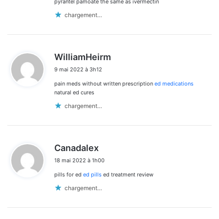
:
pyrantel pamoate the same as ivermectin
chargement…
d
WilliamHeirm
i
9 mai 2022 à 3h12
t
pain meds without written prescription
ed medications
:
natural ed cures
chargement…
d
Canadalex
i
18 mai 2022 à 1h00
t
pills for ed
ed pills
ed treatment review
:
chargement…