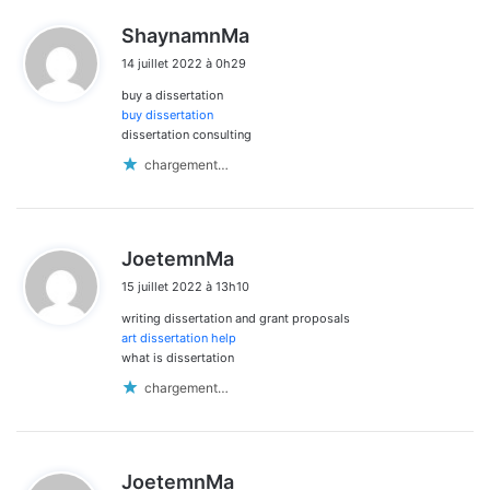
d
ShaynamnMa
i
14 juillet 2022 à 0h29
t
buy a dissertation
:
buy dissertation
dissertation consulting
chargement…
d
JoetemnMa
i
15 juillet 2022 à 13h10
t
writing dissertation and grant proposals
:
art dissertation help
what is dissertation
chargement…
d
JoetemnMa