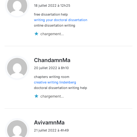
i
18 juillet 2022 à 12h25
t
free dissertation help
:
writing your doctoral dissertation
online dissertation writing
chargement…
d
ChandamnMa
i
20 juillet 2022 à 8h10
t
chapters writing room
:
creative writing lindenberg
doctoral dissertation writing help
chargement…
d
AvivamnMa
i
21 juillet 2022 à 4h49
t