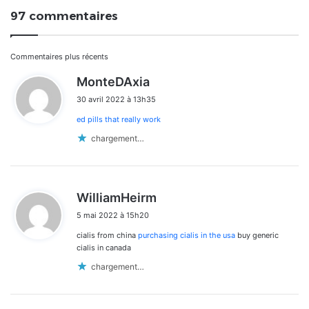
97 commentaires
Navigation
Commentaires plus récents
d
MonteDAxia
dans
i
30 avril 2022 à 13h35
t
les
ed pills that really work
:
commentaires
chargement…
d
WilliamHeirm
i
5 mai 2022 à 15h20
t
cialis from china
purchasing cialis in the usa
buy generic
:
cialis in canada
chargement…