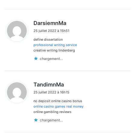
d
DarsiemnMa
i
25 juillet 2022 à 15h51
t
define dissertation
:
professional writing service
creative writing lindenberg
chargement…
d
TandimnMa
i
25 juillet 2022 à 16h15
t
no deposit online casino bonus
:
online casino games real money
online gambling reviews
chargement…