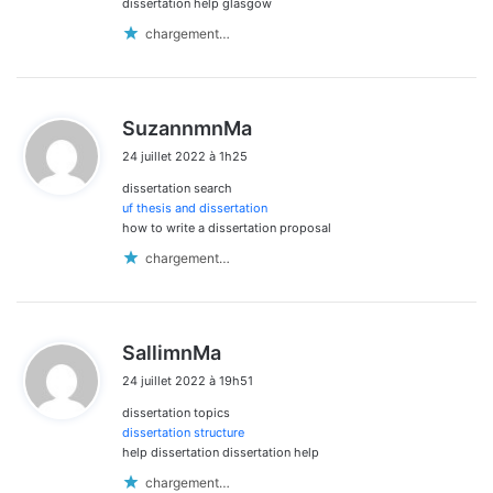
dissertation help glasgow
chargement…
d
SuzannmnMa
i
24 juillet 2022 à 1h25
t
dissertation search
:
uf thesis and dissertation
how to write a dissertation proposal
chargement…
d
SallimnMa
i
24 juillet 2022 à 19h51
t
dissertation topics
:
dissertation structure
help dissertation dissertation help
chargement…