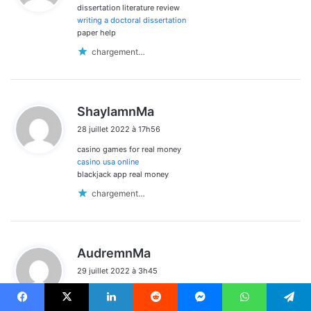
dissertation literature review
:
writing a doctoral dissertation
paper help
chargement…
d
ShaylamnMa
i
28 juillet 2022 à 17h56
t
casino games for real money
:
casino usa online
blackjack app real money
chargement…
d
AudremnMa
i
29 juillet 2022 à 3h45
t
dissertation help free
:
write your dissertation
Facebook
X
Linkedin
Reddit
Messenger
WhatsApp
Telegram