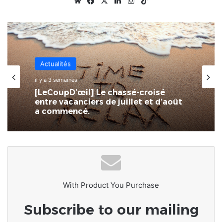
Website
Facebook
X
Linkedin
Instagram
TikTok
Actualités
il y a 3 semaines
[LeCoupD’œil] Le chassé-croisé
entre vacanciers de juillet et d’août
a commencé.
With Product You Purchase
Subscribe to our mailing