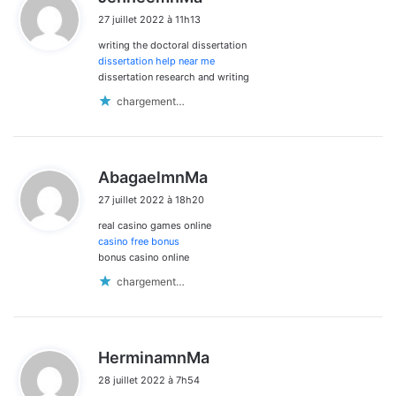
i
27 juillet 2022 à 11h13
t
writing the doctoral dissertation
:
dissertation help near me
dissertation research and writing
chargement…
d
AbagaelmnMa
i
27 juillet 2022 à 18h20
t
real casino games online
:
casino free bonus
bonus casino online
chargement…
d
HerminamnMa
i
28 juillet 2022 à 7h54
t