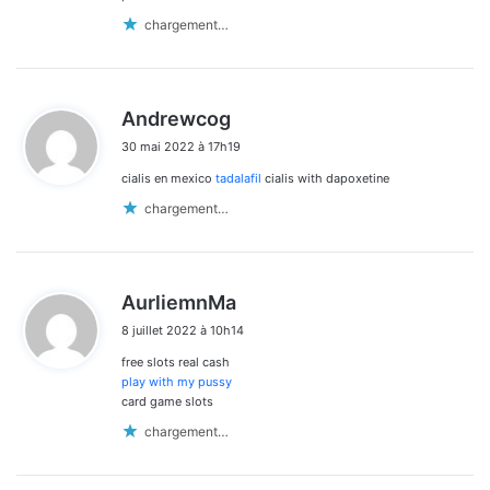
chargement…
d
Andrewcog
i
30 mai 2022 à 17h19
t
cialis en mexico
tadalafil
cialis with dapoxetine
:
chargement…
d
AurliemnMa
i
8 juillet 2022 à 10h14
t
free slots real cash
:
play with my pussy
card game slots
chargement…