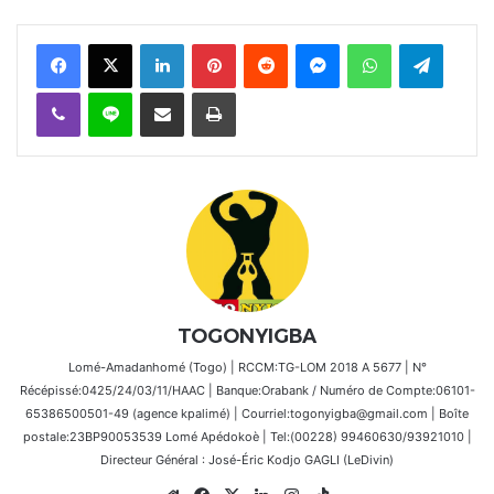
Facebook
X
Linkedin
Pinterest
Reddit
Messenger
WhatsApp
Telegra
Viber
Ligne
Partager par email
Imprimer
TOGONYIGBA
Lomé-Amadanhomé (Togo) | RCCM:TG-LOM 2018 A 5677 | N°
Récépissé:0425/24/03/11/HAAC | Banque:Orabank / Numéro de Compte:06101-
65386500501-49 (agence kpalimé) | Courriel:togonyigba@gmail.com | Boîte
postale:23BP90053539 Lomé Apédokoè | Tel:(00228) 99460630/93921010 |
Directeur Général : José-Éric Kodjo GAGLI (LeDivin)