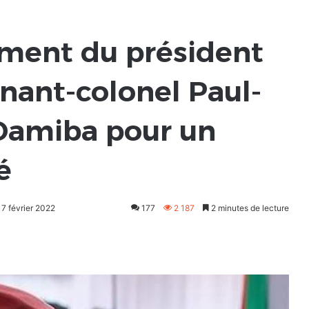
rment du président
enant-colonel Paul-
Damiba pour un
é
17 février 2022
177
2 187
2 minutes de lecture