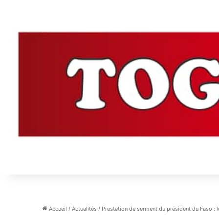
Accueil
/
Actualités
/
Prestation de serment du président du Faso : l