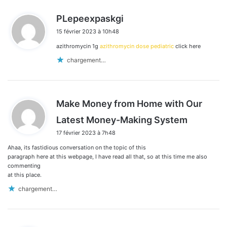
d
PLepeexpaskgi
i
15 février 2023 à 10h48
t
azithromycin 1g
azithromycin dose pediatric
click here
:
chargement…
Make Money from Home with Our
d
Latest Money-Making System
i
17 février 2023 à 7h48
t
Ahaa, its fastidious conversation on the topic of this
:
paragraph here at this webpage, I have read all that, so at this time me also
commenting
at this place.
chargement…