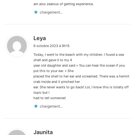
am also zealous of getting experience.
chargement…
d
Leya
i
6 octobre 2023 à 9h15
t
Today, I went to the beach with my children. I found a sea
:
shell and gave it to my 4
year old daughter and said « You can hear the ocean if you
put this to your ear. » She
placed the shell to her ear and screamed. There was a hermit
crab inside and it pinched her
ear. She never wants to go back! LoL I know this is totally off
topic but I
had to tell someone!
chargement…
d
Jaunita