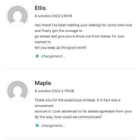
d
Ellis
i
8 octobre 2023 à 9h16
t
Hey there! I’ve been reading your weblog for some time now
:
and finally got the courage to
go ahead and give you a shout out from Dallas Tx! Just
wanted to
tell you keep up the good work!
chargement…
d
Maple
i
8 octobre 2023 à 17h28
t
Thank you for the auspicious writeup. It in fact was a
:
amusement
account it. Look advanced to far added agreeable from you!
By the way, how could we communicate?
chargement…