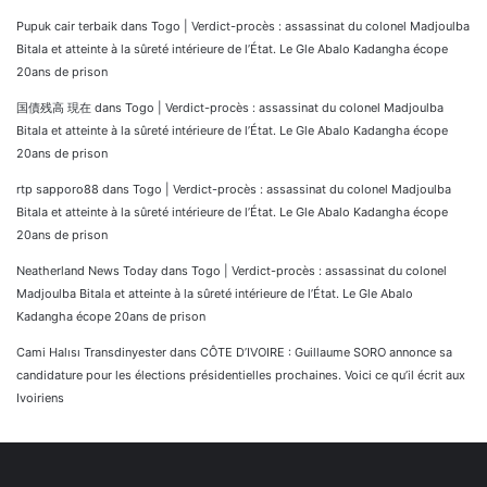
Pupuk cair terbaik
dans
Togo | Verdict-procès : assassinat du colonel Madjoulba
Bitala et atteinte à la sûreté intérieure de l’État. Le Gle Abalo Kadangha écope
20ans de prison
国債残高 現在
dans
Togo | Verdict-procès : assassinat du colonel Madjoulba
Bitala et atteinte à la sûreté intérieure de l’État. Le Gle Abalo Kadangha écope
20ans de prison
rtp sapporo88
dans
Togo | Verdict-procès : assassinat du colonel Madjoulba
Bitala et atteinte à la sûreté intérieure de l’État. Le Gle Abalo Kadangha écope
20ans de prison
Neatherland News Today
dans
Togo | Verdict-procès : assassinat du colonel
Madjoulba Bitala et atteinte à la sûreté intérieure de l’État. Le Gle Abalo
Kadangha écope 20ans de prison
Cami Halısı Transdinyester
dans
CÔTE D’IVOIRE : Guillaume SORO annonce sa
candidature pour les élections présidentielles prochaines. Voici ce qu’il écrit aux
Ivoiriens