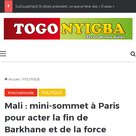
[LeCoupD’œil] Si j’étais président, ce que je ferai des « Évalas »
Menu
Accueil
/
POLITIQUE
Internationale
POLITIQUE
Mali : mini-sommet à Paris
pour acter la fin de
Barkhane et de la force