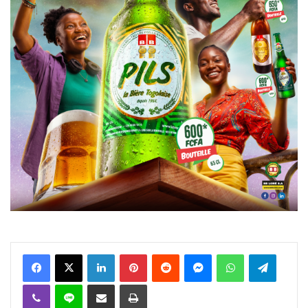
Facebook
X
Linkedin
Pinterest
Reddit
Messenger
WhatsApp
Telegra
Viber
Ligne
Partager par email
Imprimer