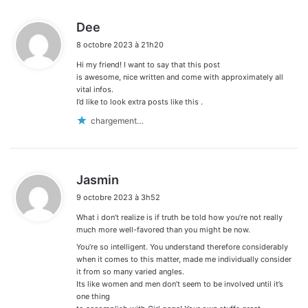
d
Dee
i
8 octobre 2023 à 21h20
t
Hi my friend! I want to say that this post
:
is awesome, nice written and come with approximately all
vital infos.
I’d like to look extra posts like this .
chargement…
d
Jasmin
i
9 octobre 2023 à 3h52
t
What i don’t realize is if truth be told how you’re not really
:
much more well-favored than you might be now.
You’re so intelligent. You understand therefore considerably
when it comes to this matter, made me individually consider
it from so many varied angles.
Its like women and men don’t seem to be involved until it’s
one thing