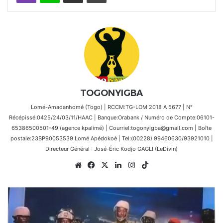
TOGONYIGBA
Lomé-Amadanhomé (Togo) | RCCM:TG-LOM 2018 A 5677 | N°
Récépissé:0425/24/03/11/HAAC | Banque:Orabank / Numéro de Compte:06101-
65386500501-49 (agence kpalimé) | Courriel:togonyigba@gmail.com | Boîte
postale:23BP90053539 Lomé Apédokoè | Tel:(00228) 99460630/93921010 |
Directeur Général : José-Éric Kodjo GAGLI (LeDivin)
Website
Facebook
X
Linkedin
Instagram
TikTok