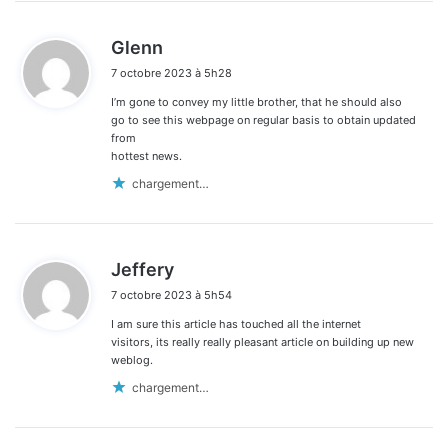
d
Glenn
i
7 octobre 2023 à 5h28
t
I’m gone to convey my little brother, that he should also
:
go to see this webpage on regular basis to obtain updated
from
hottest news.
chargement…
d
Jeffery
i
7 octobre 2023 à 5h54
t
I am sure this article has touched all the internet
:
visitors, its really really pleasant article on building up new
weblog.
chargement…