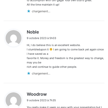
to accomplish with Girl gaga! Your own stuffs great.
All the time maintain it up!
chargement…
d
Noble
i
9 octobre 2023 à 5h03
t
Hi, I do believe this is an excellent website.
:
I stumbledupon it
I am going to come back yet again since
i have saved as a
favorite it. Money and freedom is the greatest way to change,
may you be
rich and continue to guide other people.
chargement…
d
Woodrow
i
9 octobre 2023 à 7h35
t
You really make it seem so easy with your presentation but I