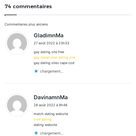
74 commentaires
Navigation
Commentaires plus anciens
d
GladimnMa
dans
i
27 août 2022 à 23h33
t
les
gay dating site free
:
commentaires
gay italian men dating site
gay dating sites cape cod
chargement…
d
DavinamnMa
i
28 août 2022 à 9h48
t
match dating website
:
over dating
dating website
chargement…