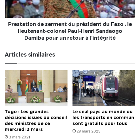
Faso
:
le
lieutenant-
Prestation de serment du président du Faso : le
colonel
lieutenant-colonel Paul-Henri Sandaogo
Paul-
Damiba pour un retour à l’intégrité
Henri
Sandaogo
Articles similaires
Damiba
pour
un
retour
à
l’intégrité
Togo : Les grandes
Le seul pays au monde où
décisions issues du conseil
les transports en commun
des ministres de ce
sont gratuits pour tous
mercredi 3 mars
29 mars 2023
3 mars 2021