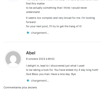
:
find this matter
to be actually something that I think I would never
understand.
It seems too complex and very broad for me. I’m looking
forward
for your next post, I’ll try to get the hang of it!
chargement…
d
Abel
i
9 octobre 2023 à 8h52
t
I delight in, lead to I discovered just what I used
:
to be taking a look for. You have ended my 4 day long hunt!
God Bless you man. Have a nice day. Bye
chargement…
Navigation
Commentaires plus anciens
dans