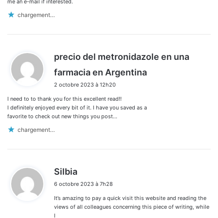
me an e-mail if interested.
chargement…
precio del metronidazole en una
d
farmacia en Argentina
i
2 octobre 2023 à 12h20
t
I need to to thank you for this excellent read!!
:
I definitely enjoyed every bit of it. I have you saved as a
favorite to check out new things you post…
chargement…
d
Silbia
i
6 octobre 2023 à 7h28
t
It’s amazing to pay a quick visit this website and reading the
:
views of all colleagues concerning this piece of writing, while
I