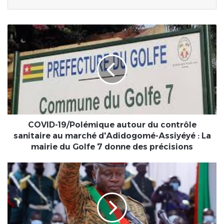
COVID-
19/Polémique
autour
du
contrôle
sanitaire
au
marché
d'Adidogomé-
Assiyéyé
COVID-19/Polémique autour du contrôle
:
sanitaire au marché d'Adidogomé-Assiyéyé : La
La
mairie du Golfe 7 donne des précisions
mairie
du
Prestation
Golfe
de
7
serment
donne
du
des
président
précisions
du