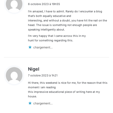
i
6 octobre 2023 à 19h55
t
I’m amazed, I have to admit. Rarely do I encounter a blog
:
that’s both equally educative and
interesting, and without a doubt, you have hit the nail on the
head. The issue is something not enough people are
speaking intelligently about.
I’m very happy that I came across this in my
hunt for something regarding this.
chargement…
d
Nigel
i
7 octobre 2023 à 1h21
t
Hi there, this weekend is nice for me, for the reason that this
:
moment i am reading
this impressive educational piece of writing here at my
house.
chargement…