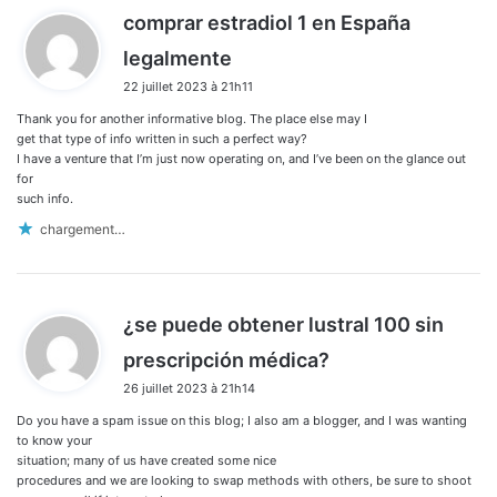
comprar estradiol 1 en España
d
legalmente
i
22 juillet 2023 à 21h11
t
Thank you for another informative blog. The place else may I
:
get that type of info written in such a perfect way?
I have a venture that I’m just now operating on, and I’ve been on the glance out
for
such info.
chargement…
¿se puede obtener lustral 100 sin
d
prescripción médica?
i
26 juillet 2023 à 21h14
t
Do you have a spam issue on this blog; I also am a blogger, and I was wanting
:
to know your
situation; many of us have created some nice
procedures and we are looking to swap methods with others, be sure to shoot