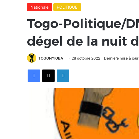
Nationale
POLITIQUE
Togo-Politique/D
dégel de la nuit 
TOGONYIGBA
28 octobre 2022
Dernière mise à jour
Facebook
X
Linkedin