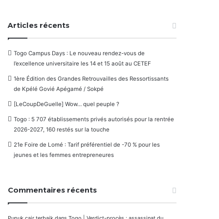
Articles récents
Togo Campus Days : Le nouveau rendez-vous de
l’excellence universitaire les 14 et 15 août au CETEF
1ère Édition des Grandes Retrouvailles des Ressortissants
de Kpélé Govié Apégamé / Sokpé
[LeCoupDeGuelle] Wow… quel peuple ?
Togo : 5 707 établissements privés autorisés pour la rentrée
2026-2027, 160 restés sur la touche
21e Foire de Lomé : Tarif préférentiel de -70 % pour les
jeunes et les femmes entrepreneures
Commentaires récents
Pupuk cair terbaik
dans
Togo | Verdict-procès : assassinat du