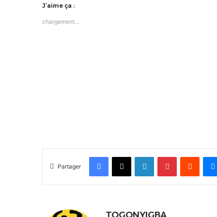
J’aime ça :
chargement…
Facebook
X
Linkedin
Pinterest
Reddit
Partager
TOGONYIGBA