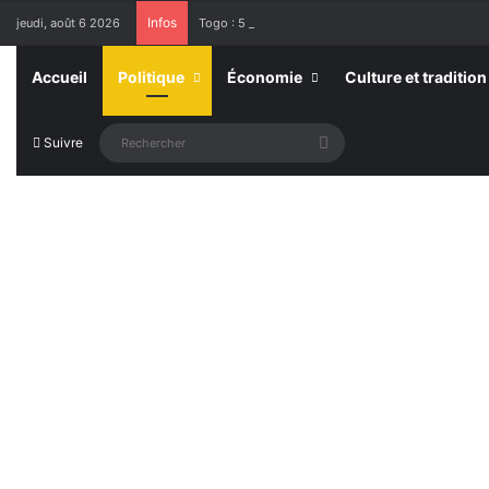
Infos
jeudi, août 6 2026
Togo : 5 707 établissements privés autorisés pour 
Accueil
Politique
Économie
Culture et tradition
Rechercher
Suivre