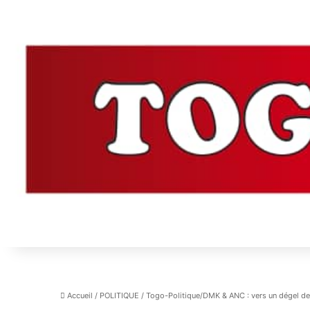
Accueil
/
POLITIQUE
/
Togo-Politique/DMK & ANC : vers un dégel de 