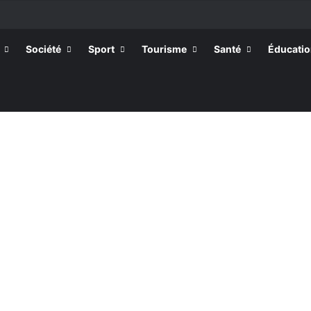
la rentrée 2026-2027, 160 restés sur la touche
Société
Sport
Tourisme
Santé
Éducati