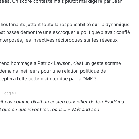
sées. Un score contesté mais plutôt mal digéré par Jean
 lieutenants jettent toute la responsabilité sur la dynamique
 s’est passé démontre une escroquerie politique » avait confié
interposés, les invectives réciproques sur les réseaux
 rend hommage a Patrick Lawson, c’est un geste somme
ndemains meilleurs pour une relation politique de
ceptera t’elle cette main tendue par la DMK ?
Google 1
oit pas comme dirait un ancien conseiller de feu Eyadéma
nt que ce que vivent les roses… » Wait and see