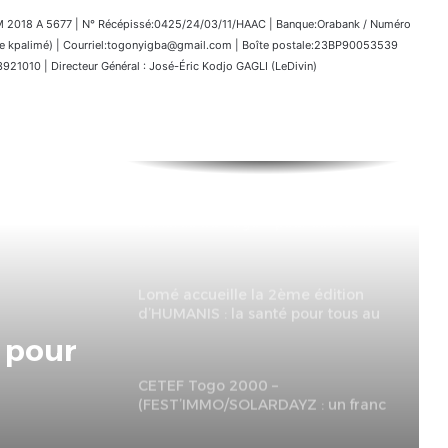
018 A 5677 | N° Récépissé:0425/24/03/11/HAAC | Banque:Orabank / Numéro
kpalimé) | Courriel:togonyigba@gmail.com | Boîte postale:23BP90053539
1010 | Directeur Général : José-Éric Kodjo GAGLI (LeDivin)
Karlos Danklou lance « Mémoires
Sonores du Togo » pour sauver le
patrimoine musical national.
Lomé accueille la 2ème édition
d’HUMANIS : la santé pour tous au
cœur du CETEF
 «
u Togo
CETEF Togo 2000 –
(FEST’IMMO/SOLARDAYZ : un franc
rimoine
succès pour l’édition 2026 du
Salon de l’immobilier et de