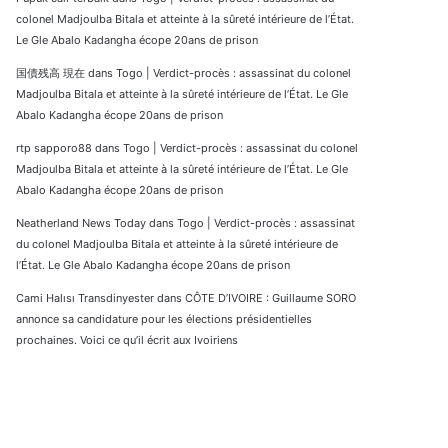
colonel Madjoulba Bitala et atteinte à la sûreté intérieure de l’État.
Le Gle Abalo Kadangha écope 20ans de prison
国債残高 現在
dans
Togo | Verdict-procès : assassinat du colonel
Madjoulba Bitala et atteinte à la sûreté intérieure de l’État. Le Gle
Abalo Kadangha écope 20ans de prison
rtp sapporo88
dans
Togo | Verdict-procès : assassinat du colonel
Madjoulba Bitala et atteinte à la sûreté intérieure de l’État. Le Gle
Abalo Kadangha écope 20ans de prison
Neatherland News Today
dans
Togo | Verdict-procès : assassinat
du colonel Madjoulba Bitala et atteinte à la sûreté intérieure de
l’État. Le Gle Abalo Kadangha écope 20ans de prison
Cami Halısı Transdinyester
dans
CÔTE D’IVOIRE : Guillaume SORO
annonce sa candidature pour les élections présidentielles
prochaines. Voici ce qu’il écrit aux Ivoiriens