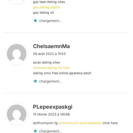
gay teen dating sites
:
gay dating sights
gay dating sit
chargement…
d
ChelsaemnMa
i
29 août 2022 à 7h53
t
asian dating sites
:
christian dating for free
dating sims free online japanese adult
chargement…
d
PLepeexpaskgi
i
15 février 2023 à 10h48
t
azithromycin 1g
azithromycin dose pediatric
click here
:
chargement…