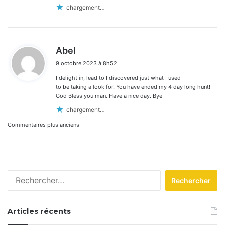
chargement…
d
Abel
i
9 octobre 2023 à 8h52
t
I delight in, lead to I discovered just what I used
:
to be taking a look for. You have ended my 4 day long hunt!
God Bless you man. Have a nice day. Bye
chargement…
Navigation
Commentaires plus anciens
dans
les
Rechercher :
commentaires
Articles récents