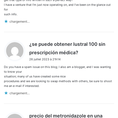
get that type of info written in such a perfect way?
I have a venture that I’m just now operating on, and I’ve been on the glance out
for
such info.
chargement…
¿se puede obtener lustral 100 sin
d
prescripción médica?
i
26 juillet 2023 à 21h14
t
Do you have a spam issue on this blog; I also am a blogger, and I was wanting
:
to know your
situation; many of us have created some nice
procedures and we are looking to swap methods with others, be sure to shoot
me an e-mail if interested.
chargement…
precio del metronidazole en una