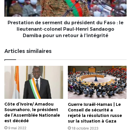
Faso
:
le
lieutenant-
Prestation de serment du président du Faso : le
colonel
lieutenant-colonel Paul-Henri Sandaogo
Paul-
Damiba pour un retour à l’intégrité
Henri
Sandaogo
Articles similaires
Damiba
pour
un
retour
à
l’intégrité
Côte d’Ivoire/ Amadou
Guerre Israël-Hamas | Le
Soumahoro, le président
Conseil de sécurité a
de l’Assemblée Nationale
rejeté la résolution russe
est décédé
sur la situation à Gaza
9 mai 2022
18 octobre 2023