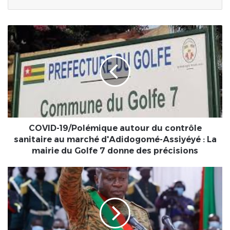
COVID-
19/Polémique
autour
du
contrôle
sanitaire
au
marché
d'Adidogomé-
Assiyéyé
COVID-19/Polémique autour du contrôle
:
sanitaire au marché d'Adidogomé-Assiyéyé : La
La
mairie du Golfe 7 donne des précisions
mairie
du
Prestation
Golfe
de
7
serment
donne
du
des
président
précisions
du