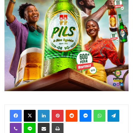
Facebook
X
Linkedin
Pinterest
Reddit
Messenger
WhatsApp
Telegra
Viber
Ligne
Partager par email
Imprimer