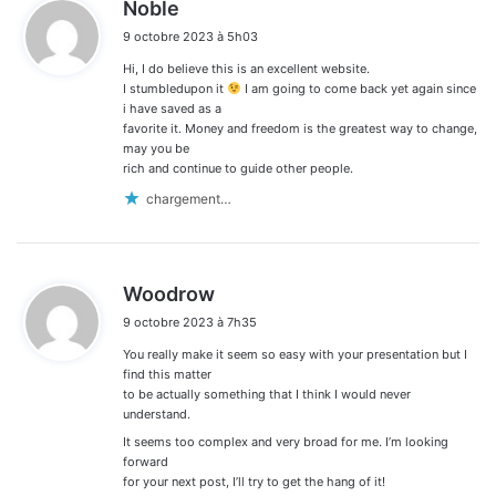
d
Noble
i
9 octobre 2023 à 5h03
t
Hi, I do believe this is an excellent website.
:
I stumbledupon it
I am going to come back yet again since
i have saved as a
favorite it. Money and freedom is the greatest way to change,
may you be
rich and continue to guide other people.
chargement…
d
Woodrow
i
9 octobre 2023 à 7h35
t
You really make it seem so easy with your presentation but I
:
find this matter
to be actually something that I think I would never
understand.
It seems too complex and very broad for me. I’m looking
forward
for your next post, I’ll try to get the hang of it!