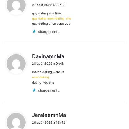
i
27 août 2022 à 23h33
t
les
gay dating site free
:
commentaires
gay italian men dating site
gay dating sites cape cod
chargement…
d
DavinamnMa
i
28 août 2022 à 9h48
t
match dating website
:
over dating
dating website
chargement…
d
JeraleemnMa
i
28 août 2022 à 18h42
t