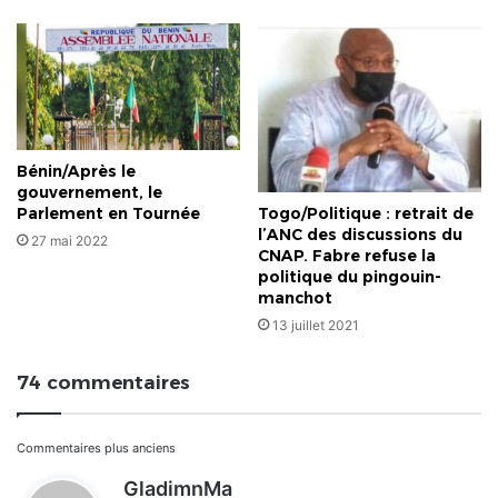
Bénin/Après le
gouvernement, le
Parlement en Tournée
Togo/Politique : retrait de
l’ANC des discussions du
27 mai 2022
CNAP. Fabre refuse la
politique du pingouin-
manchot
13 juillet 2021
74 commentaires
Navigation
Commentaires plus anciens
d
GladimnMa
dans