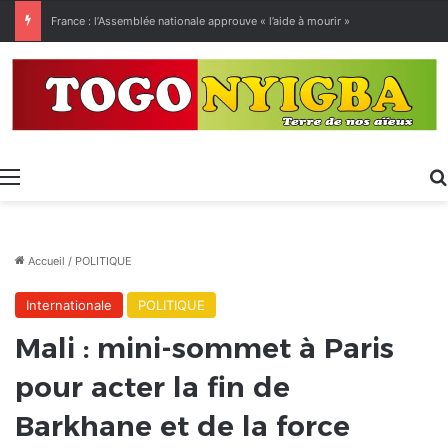
[LeCoupD’œil] Le chassé-croisé entre vacanciers de juillet et d’août a commencé.
Menu
Accueil
/
POLITIQUE
Internationale
POLITIQUE
Mali : mini-sommet à Paris
pour acter la fin de
Barkhane et de la force