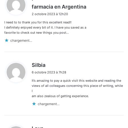
d
farmacia en Argentina
i
2 octobre 2023 à 12h20
t
I need to to thank you for this excellent read!!
:
I definitely enjoyed every bit of it. I have you saved as a
favorite to check out new things you post…
chargement…
d
Silbia
i
6 octobre 2023 à 7h28
t
It’s amazing to pay a quick visit this website and reading the
:
views of all colleagues concerning this piece of writing, while
I
am also zealous of getting experience.
chargement…
d