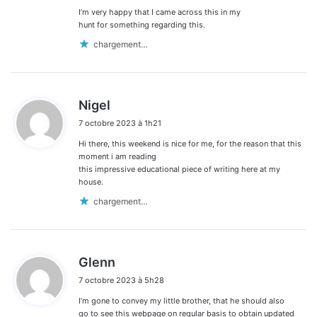
I’m very happy that I came across this in my
hunt for something regarding this.
chargement…
d
Nigel
i
7 octobre 2023 à 1h21
t
Hi there, this weekend is nice for me, for the reason that this
:
moment i am reading
this impressive educational piece of writing here at my
house.
chargement…
d
Glenn
i
7 octobre 2023 à 5h28
t
I’m gone to convey my little brother, that he should also
:
go to see this webpage on regular basis to obtain updated