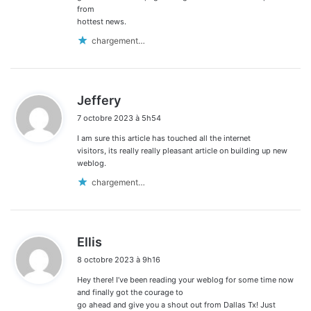
from
hottest news.
chargement…
d
Jeffery
i
7 octobre 2023 à 5h54
t
I am sure this article has touched all the internet
:
visitors, its really really pleasant article on building up new
weblog.
chargement…
d
Ellis
i
8 octobre 2023 à 9h16
t
Hey there! I’ve been reading your weblog for some time now
:
and finally got the courage to
go ahead and give you a shout out from Dallas Tx! Just