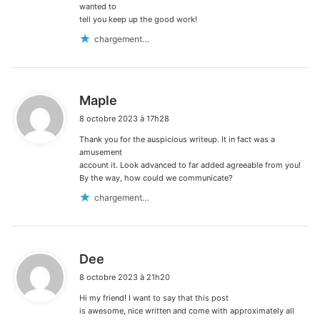
wanted to
tell you keep up the good work!
chargement…
d
Maple
i
8 octobre 2023 à 17h28
t
Thank you for the auspicious writeup. It in fact was a
:
amusement
account it. Look advanced to far added agreeable from you!
By the way, how could we communicate?
chargement…
d
Dee
i
8 octobre 2023 à 21h20
t
Hi my friend! I want to say that this post
:
is awesome, nice written and come with approximately all