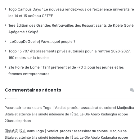
Togo Campus Days : Le nouveau rendez-vous de l’excellence universitaire
les 14 et 15 août au CETEF
1ère Édition des Grandes Retrouvailles des Ressortissants de Kpélé Govié
Apégamé / Sokpé
[LeCoupDeGuelle] Wow… quel peuple ?
Togo : 5 707 établissements privés autorisés pour la rentrée 2026-2027,
160 restés sur la touche
21e Foire de Lomé : Tarif préférentiel de -70 % pour les jeunes et les
femmes entrepreneures
Commentaires récents
Pupuk cair terbaik
dans
Togo | Verdict-procès : assassinat du colonel Madjoulba
Bitala et atteinte à la sûreté intérieure de l’État. Le Gle Abalo Kadangha écope
20ans de prison
国債残高 現在
dans
Togo | Verdict-procès : assassinat du colonel Madjoulba
Bitala et atteinte à la sûreté intérieure de l’État. Le Gle Abalo Kadangha écope