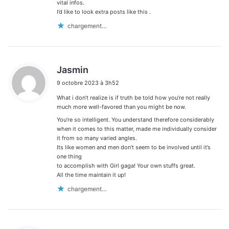
vital infos.
I’d like to look extra posts like this .
chargement…
d
Jasmin
i
9 octobre 2023 à 3h52
t
What i don’t realize is if truth be told how you’re not really
:
much more well-favored than you might be now.
You’re so intelligent. You understand therefore considerably
when it comes to this matter, made me individually consider
it from so many varied angles.
Its like women and men don’t seem to be involved until it’s
one thing
to accomplish with Girl gaga! Your own stuffs great.
All the time maintain it up!
chargement…