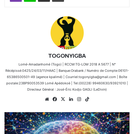
TOGONYIGBA
Lomé-Amadanhomé (Togo) | RCCM:TG-LOM 2018 A 5677 | N°
Récépissé:0425/24/03/11/HAAC | Banque:Orabank / Numéro de Compte:06101-
65386500501-49 (agence kpalimé) | Courriel:togonyigba@gmail.com | Boîte
postale:23BP90053539 Lomé Apédokoè | Tel:(00228) 99460630/93921010 |
Directeur Général : José-Éric Kodjo GAGLI (LeDivin)
Website
Facebook
X
Linkedin
Instagram
TikTok