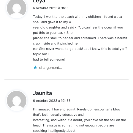
Leya
i
6 octobre 2023 à 9h15
t
Today, I went to the beach with my children. I found a sea
:
shell and gave it to my 4
year old daughter and said « You can hear the ocean if you
put this to your ear. » She
placed the shell to her ear and screamed. There was a hermit
crab inside and it pinched her
ear. She never wants to go back! LoL I know this is totally off
topic but I
had to tell someone!
chargement…
d
Jaunita
i
6 octobre 2023 à 19h55
t
I’m amazed, I have to admit. Rarely do I encounter a blog
:
that’s both equally educative and
interesting, and without a doubt, you have hit the nail on the
head. The issue is something not enough people are
speaking intelligently about.