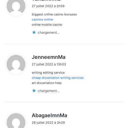
i
27 juillet 2022 à 2h56
t
biggest online casino bonuses
:
casinos online
online mobile casino
chargement…
d
JenneemnMa
i
27 juillet 2022 à 13h03
t
writing editing service
:
cheap dissertation writing services
art dissertation help
chargement…
d
AbagaelmnMa
i
28 juillet 2022 à 3h29
t