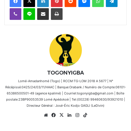
Viber
Ligne
Partager par email
Imprimer
TOGONYIGBA
Lomé-Amadanhomé (Togo) | RCCM:TG-LOM 2018 A 5677 | N°
Récépissé:0425/24/03/11/HAAC | Banque:Orabank / Numéro de Compte:06101-
65386500501-49 (agence kpalimé) | Courriel:togonyigba@gmail.com | Boîte
postale:23BP90053539 Lomé Apédokoè | Tel:(00228) 99460630/93921010 |
Directeur Général : José-Éric Kodjo GAGLI (LeDivin)
Website
Facebook
X
Linkedin
Instagram
TikTok