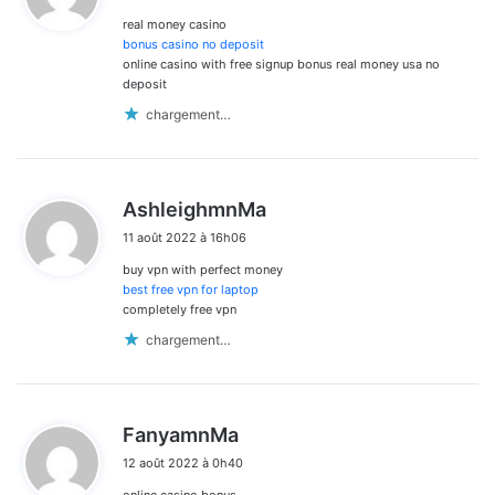
real money casino
:
bonus casino no deposit
online casino with free signup bonus real money usa no
deposit
chargement…
d
AshleighmnMa
i
11 août 2022 à 16h06
t
buy vpn with perfect money
:
best free vpn for laptop
completely free vpn
chargement…
d
FanyamnMa
i
12 août 2022 à 0h40
t