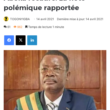
polémique rapportée
TOGONYIGBA
14 avril 2021
Dernière mise à jour: 14 avril 2021
61
962
Temps de lecture 1 minute
Facebook
X
Linkedin