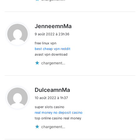
d
JenneemnMa
i
9 août 2022 à 23h36
t
free linux vpn
:
best cheap vpn reddit
avast vpn download
chargement…
d
DulceamnMa
i
10 août 2022 à 1h37
t
super slots casino
:
real money no deposit casino
top online casino real money
chargement…