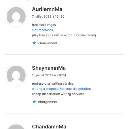
Navigation
d
AurliemnMa
dans
i
7 juillet 2022 à 16h36
t
les
free slots vegas
:
commentaires
slot machines
play free slots online without downloading
chargement…
d
ShaynamnMa
i
13 juillet 2022 à 21h24
t
professional writing service
:
writing a proposal for your dissertation
cheap dissertation writing services
chargement…
d
ChandamnMa