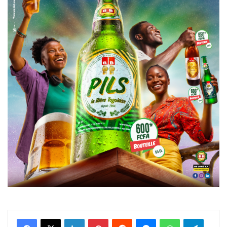
Facebook
X
Linkedin
Pinterest
Reddit
Messenger
WhatsApp
Telegra