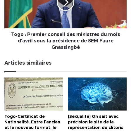
des
ministres
du
mois
d'avril
sous
Togo : Premier conseil des ministres du mois
la
d'avril sous la présidence de SEM Faure
présidence
Gnassingbé
de
SEM
Articles similaires
Faure
Gnassingbé
Togo-Certificat de
[Sexualité] On sait avec
Nationalité. Entre l’ancien
précision le site de la
et le nouveau format, le
représentation du clitoris