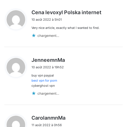
d
Cena levoxyl Polska internet
i
10 août 2022 à 5h01
t
Very nice article, exactly what I wanted to find.
:
chargement…
d
JenneemnMa
i
10 août 2022 à 19h52
t
buy vpn paypal
:
best vpn for porn
cyberghost vpn
chargement…
d
CarolanmnMa
i
11 août 2022 à 0h56
t