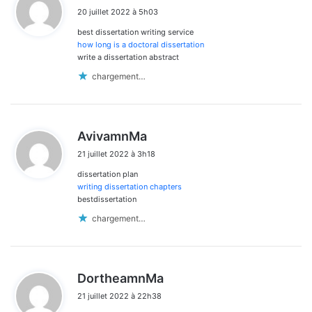
i
20 juillet 2022 à 5h03
t
best dissertation writing service
:
how long is a doctoral dissertation
write a dissertation abstract
chargement…
d
AvivamnMa
i
21 juillet 2022 à 3h18
t
dissertation plan
:
writing dissertation chapters
bestdissertation
chargement…
d
DortheamnMa
i
21 juillet 2022 à 22h38
t