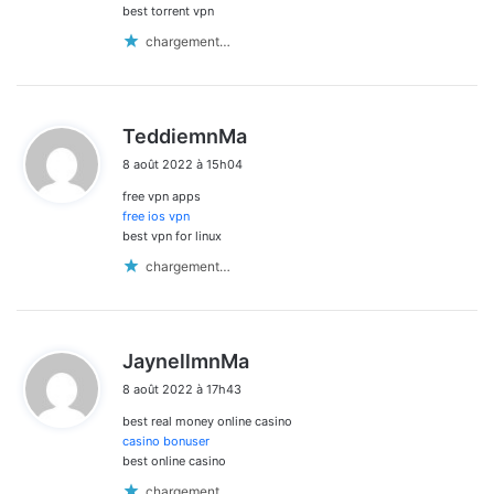
best torrent vpn
chargement…
d
TeddiemnMa
i
8 août 2022 à 15h04
t
free vpn apps
:
free ios vpn
best vpn for linux
chargement…
d
JaynellmnMa
i
8 août 2022 à 17h43
t
best real money online casino
:
casino bonuser
best online casino
chargement…