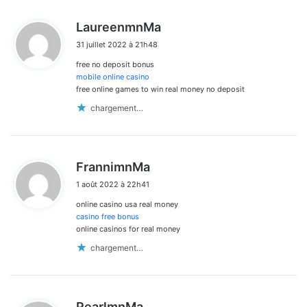
d
LaureenmnMa
i
31 juillet 2022 à 21h48
t
free no deposit bonus
:
mobile online casino
free online games to win real money no deposit
chargement…
d
FrannimnMa
i
1 août 2022 à 22h41
t
online casino usa real money
:
casino free bonus
online casinos for real money
chargement…
d
PearlmnMa