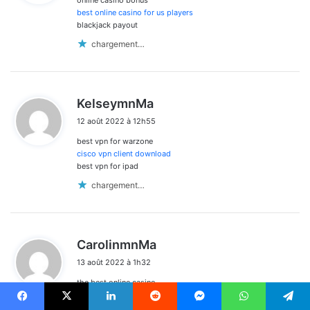
online casino bonus
:
best online casino for us players
blackjack payout
chargement…
d
KelseymnMa
i
12 août 2022 à 12h55
t
best vpn for warzone
:
cisco vpn client download
best vpn for ipad
chargement…
d
CarolinmnMa
i
13 août 2022 à 1h32
t
the best online casino
:
online casino usa real money
best casino welcome bonus
Facebook
X
Linkedin
Reddit
Messenger
WhatsApp
Telegram