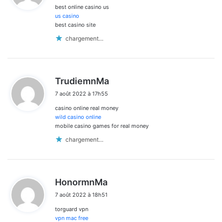
best online casino us
:
us casino
best casino site
chargement…
d
TrudiemnMa
i
7 août 2022 à 17h55
t
casino online real money
:
wild casino online
mobile casino games for real money
chargement…
d
HonormnMa
i
7 août 2022 à 18h51
t
torguard vpn
:
vpn mac free