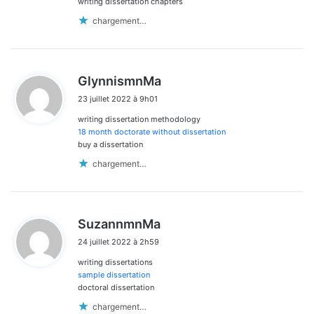
writing dissertation chapters
chargement…
d
GlynnismnMa
i
23 juillet 2022 à 9h01
t
writing dissertation methodology
:
18 month doctorate without dissertation
buy a dissertation
chargement…
d
SuzannmnMa
i
24 juillet 2022 à 2h59
t
writing dissertations
:
sample dissertation
doctoral dissertation
chargement…