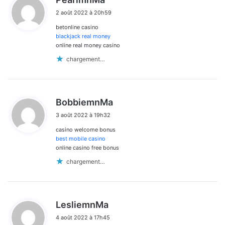
i
2 août 2022 à 20h59
t
betonline casino
:
blackjack real money
online real money casino
chargement…
d
BobbiemnMa
i
3 août 2022 à 19h32
t
casino welcome bonus
:
best mobile casino
online casino free bonus
chargement…
d
LesliemnMa
i
4 août 2022 à 17h45
t