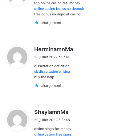
top online casino real money
:
online casino bonus no deposit
free bonus no deposit casino
chargement…
d
HerminamnMa
i
28 juillet 2022 à 9h41
t
dissertation definition
:
uk dissertation writing
buy the help
chargement…
d
ShaylamnMa
i
29 juillet 2022 à 2h48
t
online bingo for money
:
online casino free spins