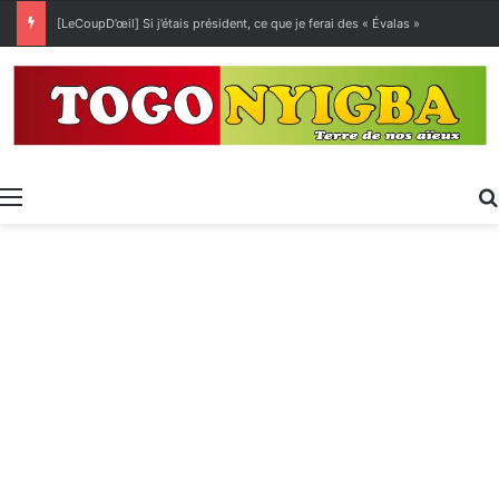
[LeCoupD’œil] Si j’étais président, ce que je ferai des « Évalas »
Menu