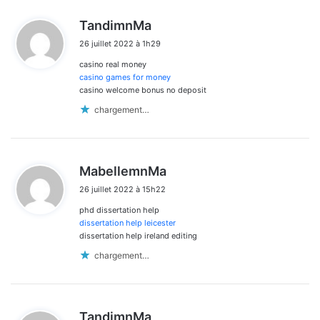
d
TandimnMa
i
26 juillet 2022 à 1h29
t
casino real money
:
casino games for money
casino welcome bonus no deposit
chargement…
d
MabellemnMa
i
26 juillet 2022 à 15h22
t
phd dissertation help
:
dissertation help leicester
dissertation help ireland editing
chargement…
d
TandimnMa