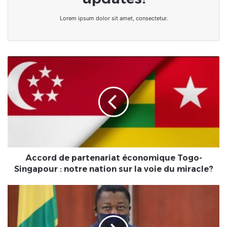
Lorem ipsum dolor sit amet, consectetur.
Accord
de
partenariat
économique
Togo-
Singapour
:
notre
nation
sur
Accord de partenariat économique Togo-
la
Singapour : notre nation sur la voie du miracle?
voie
du
Togo
miracle?
:
Premier
conseil