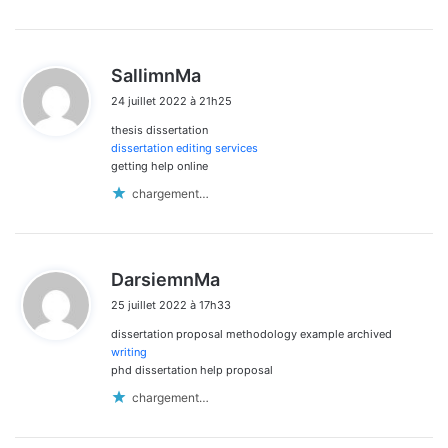
d
SallimnMa
i
24 juillet 2022 à 21h25
t
thesis dissertation
:
dissertation editing services
getting help online
chargement…
d
DarsiemnMa
i
25 juillet 2022 à 17h33
t
dissertation proposal methodology example archived
:
writing
phd dissertation help proposal
chargement…