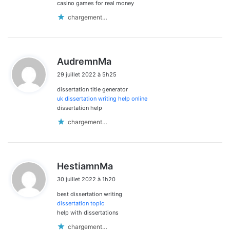
casino games for real money
chargement…
d
AudremnMa
i
29 juillet 2022 à 5h25
t
dissertation title generator
:
uk dissertation writing help online
dissertation help
chargement…
d
HestiamnMa
i
30 juillet 2022 à 1h20
t
best dissertation writing
:
dissertation topic
help with dissertations
chargement…