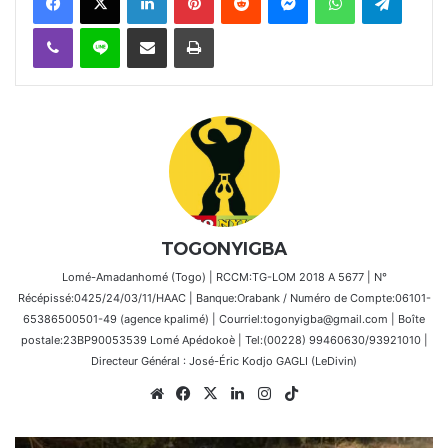
Viber
Ligne
Partager par email
Imprimer
TOGONYIGBA
Lomé-Amadanhomé (Togo) | RCCM:TG-LOM 2018 A 5677 | N°
Récépissé:0425/24/03/11/HAAC | Banque:Orabank / Numéro de Compte:06101-
65386500501-49 (agence kpalimé) | Courriel:togonyigba@gmail.com | Boîte
postale:23BP90053539 Lomé Apédokoè | Tel:(00228) 99460630/93921010 |
Directeur Général : José-Éric Kodjo GAGLI (LeDivin)
Website
Facebook
X
Linkedin
Instagram
TikTok