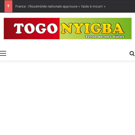
[LeCoupD’œil] Le chassé-croisé entre vacanciers de juillet et d’août a commencé.
Menu