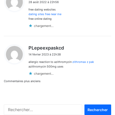
28 août 2022 à 22h56
t
free dating websites
:
dating sites free near me
free online dating
chargement…
d
PLepeexpaskcd
i
14 février 2023 à 22h38
t
allergic reaction to azithromycin
zithromax z pak
:
azithromycin 500mg uses
chargement…
Navigation
Commentaires plus anciens
dans
les
Rechercher :
commentaires