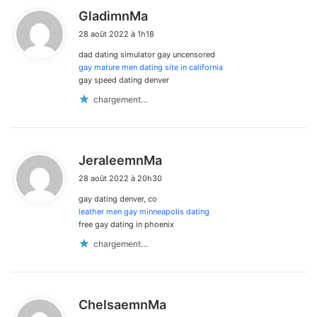
d
GladimnMa
i
28 août 2022 à 1h18
t
dad dating simulator gay uncensored
:
gay mature men dating site in california
gay speed dating denver
chargement…
d
JeraleemnMa
i
28 août 2022 à 20h30
t
gay dating denver, co
:
leather men gay minneapolis dating
free gay dating in phoenix
chargement…
d
ChelsaemnMa
i