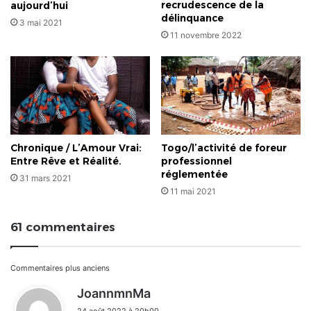
recrudescence de la
aujourd’hui
délinquance
3 mai 2021
11 novembre 2022
Chronique / L’Amour Vrai:
Togo/l’activité de foreur
Entre Rêve et Réalité.
professionnel
réglementée
31 mars 2021
11 mai 2021
61 commentaires
Navigation
Commentaires plus anciens
d
JoannmnMa
dans
i