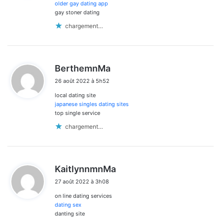
:
older gay dating app
gay stoner dating
chargement…
d
BerthemnMa
i
26 août 2022 à 5h52
t
local dating site
:
japanese singles dating sites
top single service
chargement…
d
KaitlynnmnMa
i
27 août 2022 à 3h08
t
on line dating services
:
dating sex
danting site