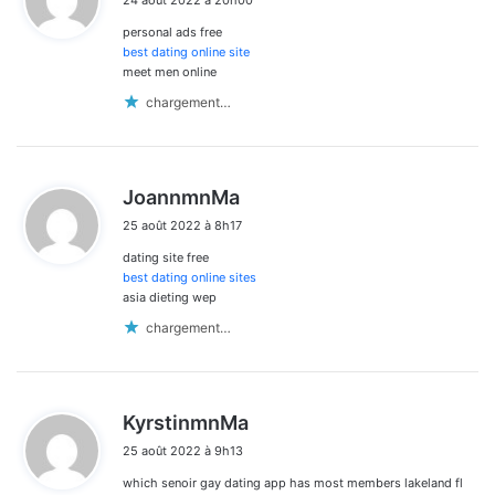
24 août 2022 à 20h00
t
les
personal ads free
:
commentaires
best dating online site
meet men online
chargement…
d
JoannmnMa
i
25 août 2022 à 8h17
t
dating site free
:
best dating online sites
asia dieting wep
chargement…
d
KyrstinmnMa
i
25 août 2022 à 9h13
t
which senoir gay dating app has most members lakeland fl