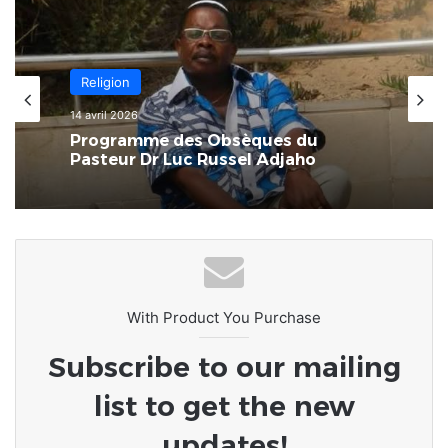
Afrique
8 mars 2026
Religion
L’Afrique au carrefour des
consciences : le devoir de rompre
14 avril 2026
avec la culture du naufrage
Programme des Obsèques du
Pasteur Dr Luc Russel Adjaho
With Product You Purchase
Subscribe to our mailing
list to get the new
updates!