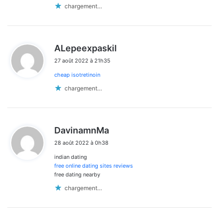
chargement…
d
ALepeexpaskil
i
27 août 2022 à 21h35
t
cheap isotretinoin
:
chargement…
d
DavinamnMa
i
28 août 2022 à 0h38
t
indian dating
:
free online dating sites reviews
free dating nearby
chargement…