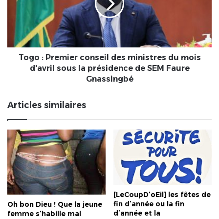
des
ministres
du
mois
d'avril
sous
Togo : Premier conseil des ministres du mois
la
d'avril sous la présidence de SEM Faure
présidence
Gnassingbé
de
SEM
Articles similaires
Faure
Gnassingbé
[LeCoupD’oEil] les fêtes de
fin d’année ou la fin
Oh bon Dieu ! Que la jeune
d’année et la
femme s’habille mal