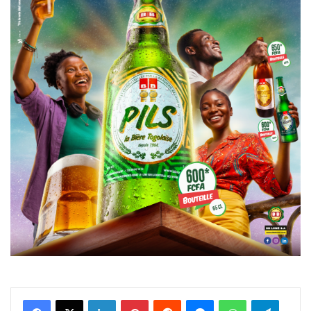
Facebook
X
Linkedin
Pinterest
Reddit
Messenger
WhatsApp
Telegra