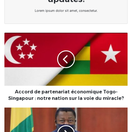
Lorem ipsum dolor sit amet, consectetur.
Accord
de
partenariat
économique
Togo-
Singapour
:
notre
nation
sur
Accord de partenariat économique Togo-
la
Singapour : notre nation sur la voie du miracle?
voie
du
Togo
miracle?
:
Premier
conseil