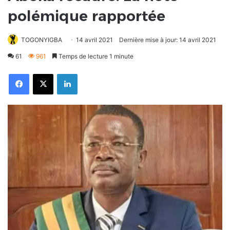
polémique rapportée
TOGONYIGBA
14 avril 2021
Dernière mise à jour: 14 avril 2021
61
961
Temps de lecture 1 minute
Facebook
X
Linkedin