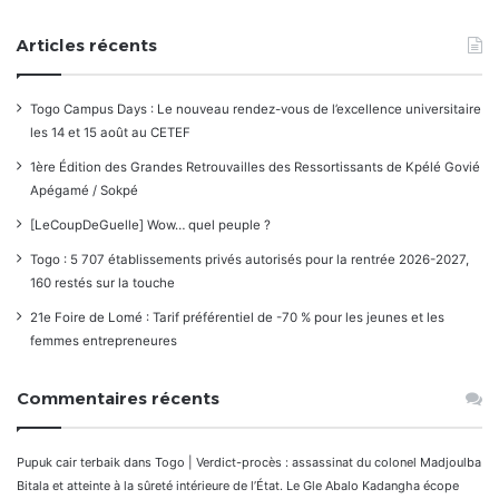
Articles récents
Togo Campus Days : Le nouveau rendez-vous de l’excellence universitaire
les 14 et 15 août au CETEF
1ère Édition des Grandes Retrouvailles des Ressortissants de Kpélé Govié
Apégamé / Sokpé
[LeCoupDeGuelle] Wow… quel peuple ?
Togo : 5 707 établissements privés autorisés pour la rentrée 2026-2027,
160 restés sur la touche
21e Foire de Lomé : Tarif préférentiel de -70 % pour les jeunes et les
femmes entrepreneures
Commentaires récents
Pupuk cair terbaik
dans
Togo | Verdict-procès : assassinat du colonel Madjoulba
Bitala et atteinte à la sûreté intérieure de l’État. Le Gle Abalo Kadangha écope