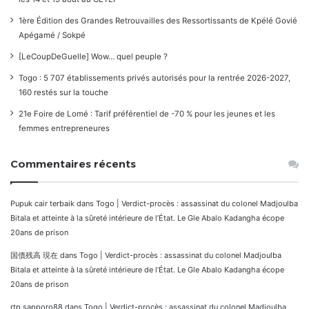
1ère Édition des Grandes Retrouvailles des Ressortissants de Kpélé Govié
Apégamé / Sokpé
[LeCoupDeGuelle] Wow… quel peuple ?
Togo : 5 707 établissements privés autorisés pour la rentrée 2026-2027,
160 restés sur la touche
21e Foire de Lomé : Tarif préférentiel de -70 % pour les jeunes et les
femmes entrepreneures
Commentaires récents
Pupuk cair terbaik
dans
Togo | Verdict-procès : assassinat du colonel Madjoulba
Bitala et atteinte à la sûreté intérieure de l’État. Le Gle Abalo Kadangha écope
20ans de prison
国債残高 現在
dans
Togo | Verdict-procès : assassinat du colonel Madjoulba
Bitala et atteinte à la sûreté intérieure de l’État. Le Gle Abalo Kadangha écope
20ans de prison
rtp sapporo88
dans
Togo | Verdict-procès : assassinat du colonel Madjoulba