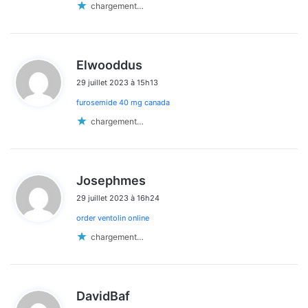
commentaires
chargement…
d
Elwooddus
i
29 juillet 2023 à 15h13
t
furosemide 40 mg canada
:
chargement…
d
Josephmes
i
29 juillet 2023 à 16h24
t
order ventolin online
:
chargement…
d
DavidBaf
i