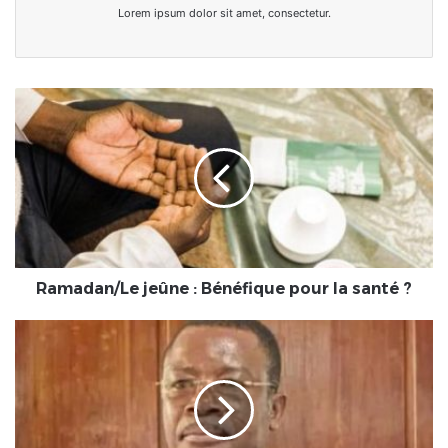
Lorem ipsum dolor sit amet, consectetur.
Ramadan/Le
jeûne
:
Bénéfique
pour
la
santé
?
Ramadan/Le jeûne : Bénéfique pour la santé ?
Togo/obligation
de
vaccination
:
Le
maire