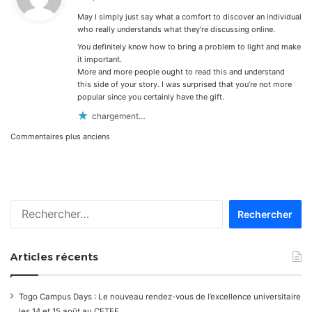
t
May I simply just say what a comfort to discover an individual
:
who really understands what they’re discussing online.
You definitely know how to bring a problem to light and make
it important.
More and more people ought to read this and understand
this side of your story. I was surprised that you’re not more
popular since you certainly have the gift.
chargement…
Navigation
Commentaires plus anciens
dans
les
Rechercher :
commentaires
Articles récents
Togo Campus Days : Le nouveau rendez-vous de l’excellence universitaire
les 14 et 15 août au CETEF