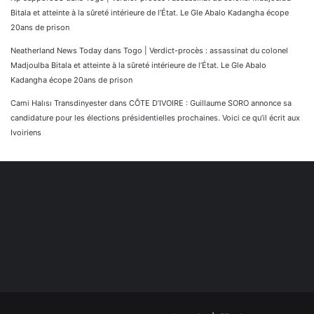
Bitala et atteinte à la sûreté intérieure de l’État. Le Gle Abalo Kadangha écope
20ans de prison
Neatherland News Today
dans
Togo | Verdict-procès : assassinat du colonel
Madjoulba Bitala et atteinte à la sûreté intérieure de l’État. Le Gle Abalo
Kadangha écope 20ans de prison
Cami Halısı Transdinyester
dans
CÔTE D’IVOIRE : Guillaume SORO annonce sa
candidature pour les élections présidentielles prochaines. Voici ce qu’il écrit aux
Ivoiriens