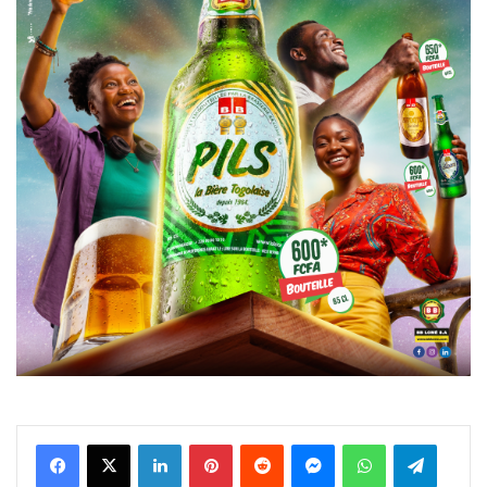
Facebook
X
Linkedin
Pinterest
Reddit
Messenger
WhatsApp
Telegra