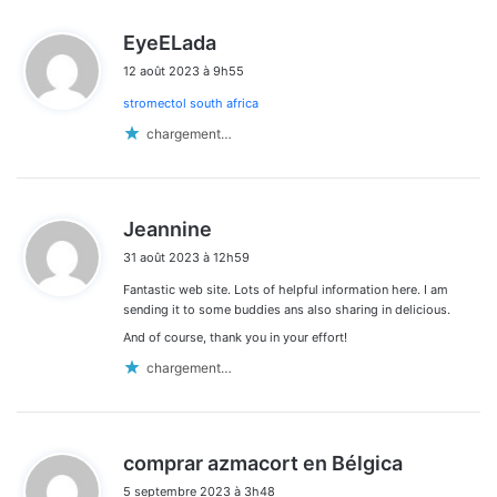
d
EyeELada
i
12 août 2023 à 9h55
t
stromectol south africa
:
chargement…
d
Jeannine
i
31 août 2023 à 12h59
t
Fantastic web site. Lots of helpful information here. I am
:
sending it to some buddies ans also sharing in delicious.
And of course, thank you in your effort!
chargement…
d
comprar azmacort en Bélgica
i
5 septembre 2023 à 3h48