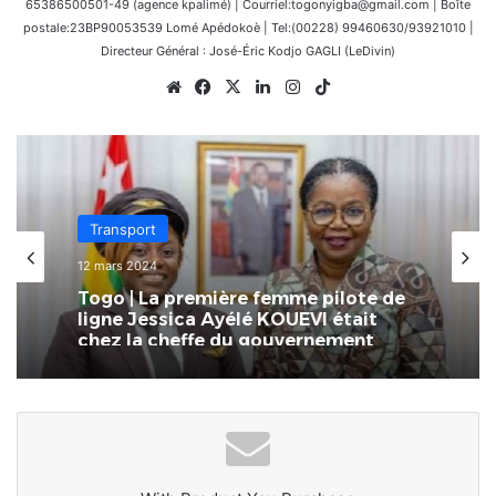
65386500501-49 (agence kpalimé) | Courriel:togonyigba@gmail.com | Boîte
postale:23BP90053539 Lomé Apédokoè | Tel:(00228) 99460630/93921010 |
Directeur Général : José-Éric Kodjo GAGLI (LeDivin)
Website
Facebook
X
Linkedin
Instagram
TikTok
Transport
12 mars 2024
Togo | La première femme pilote de
ligne Jessica Ayélé KOUEVI était
chez la cheffe du gouvernement