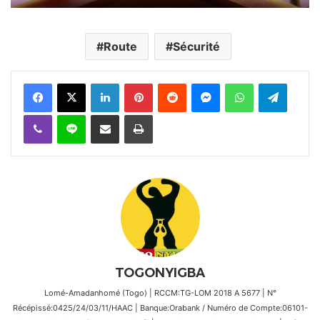
Route
Sécurité
Facebook
X
Linkedin
Pinterest
Reddit
Messenger
WhatsApp
Telegra
Viber
Ligne
Partager par email
Imprimer
TOGONYIGBA
Lomé-Amadanhomé (Togo) | RCCM:TG-LOM 2018 A 5677 | N°
Récépissé:0425/24/03/11/HAAC | Banque:Orabank / Numéro de Compte:06101-