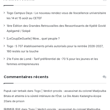
Togo Campus Days : Le nouveau rendez-vous de l’excellence universitaire
les 14 et 15 août au CETEF
1ère Édition des Grandes Retrouvailles des Ressortissants de Kpélé Govié
Apégamé / Sokpé
[LeCoupDeGuelle] Wow… quel peuple ?
Togo : 5 707 établissements privés autorisés pour la rentrée 2026-2027,
160 restés sur la touche
21e Foire de Lomé : Tarif préférentiel de -70 % pour les jeunes et les
femmes entrepreneures
Commentaires récents
Pupuk cair terbaik
dans
Togo | Verdict-procès : assassinat du colonel Madjoulba
Bitala et atteinte à la sûreté intérieure de l’État. Le Gle Abalo Kadangha écope
20ans de prison
国債残高 現在
dans
Togo | Verdict-procès : assassinat du colonel Madjoulba