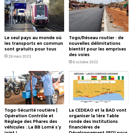
s’agit
du
même
produit
qui
tue
Le seul pays au monde où
Togo/Réseau routier : de
à
les transports en commun
nouvelles délimitations
petit
sont gratuits pour tous
bientôt pour les emprises
feu
des voies
29 mars 2023
6 octobre 2022
Togo-Sécurité routière |
La CEDEAO et la BAD vont
Opération Contrôle et
organiser la 1ère Table
Réglage des Phares des
ronde des Institutions
véhicules : La BB Lomé s’y
financières de
joint !
Développement (IFD) pour