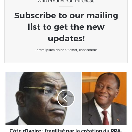
With Product You Purchase
Subscribe to our mailing
list to get the new
updates!
Lorem ipsum dolor sit amet, consectetur.
Côte
d'Ivoire
:
fragilisé
par
la
création
du
PPA-
CI
Côte d'Ivoire : fragilisé par la création du PPA-