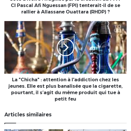
Pascal
CI Pascal Afi Nguessan (FPI) tenterait-il de se
Afi
rallier à Allassane Ouattara (RHDP) ?
Nguessan
(FPI)
La
tenterait-
"Chicha"
il
:
de
attention
se
à
rallier
l'addiction
à
chez
Allassane
les
Ouattara
jeunes.
(RHDP)
Elle
La "Chicha" : attention à l'addiction chez les
?
est
jeunes. Elle est plus banalisée que la cigarette,
plus
pourtant, il s’agit du même produit qui tue à
banalisée
petit feu
que
la
Articles similaires
cigarette,
pourtant,
il