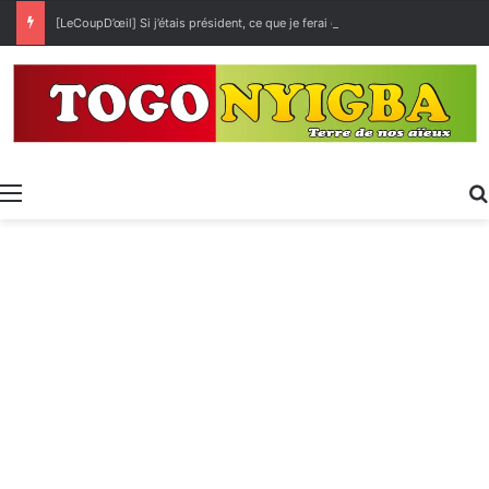
[LeCoupD’œil] Si j’étais président, ce que je ferai des « Évalas »
Menu