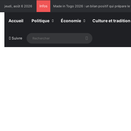
Infos
jeudi, août 6 2026
Made in Togo 2026 : un bilan positif qui prépare le 
Accueil
Politique
Économie
Culture et tradition
Rechercher
Suivre