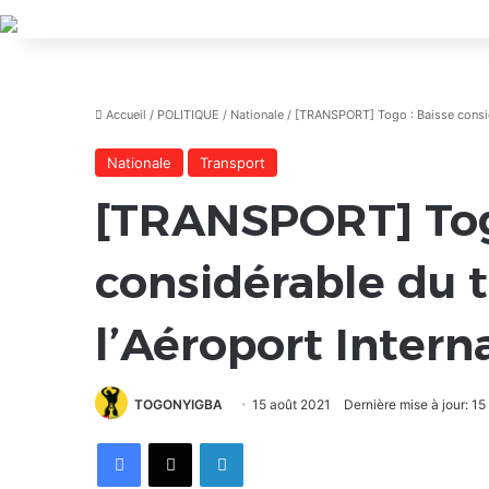
Accueil
/
POLITIQUE
/
Nationale
/
[TRANSPORT] Togo : Baisse considé
Nationale
Transport
[TRANSPORT] Tog
considérable du t
l’Aéroport Inter
TOGONYIGBA
15 août 2021
Dernière mise à jour: 1
Facebook
X
Linkedin