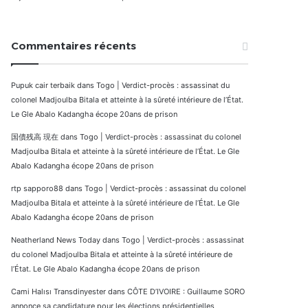
Commentaires récents
Pupuk cair terbaik
dans
Togo | Verdict-procès : assassinat du
colonel Madjoulba Bitala et atteinte à la sûreté intérieure de l’État.
Le Gle Abalo Kadangha écope 20ans de prison
国債残高 現在
dans
Togo | Verdict-procès : assassinat du colonel
Madjoulba Bitala et atteinte à la sûreté intérieure de l’État. Le Gle
Abalo Kadangha écope 20ans de prison
rtp sapporo88
dans
Togo | Verdict-procès : assassinat du colonel
Madjoulba Bitala et atteinte à la sûreté intérieure de l’État. Le Gle
Abalo Kadangha écope 20ans de prison
Neatherland News Today
dans
Togo | Verdict-procès : assassinat
du colonel Madjoulba Bitala et atteinte à la sûreté intérieure de
l’État. Le Gle Abalo Kadangha écope 20ans de prison
Cami Halısı Transdinyester
dans
CÔTE D’IVOIRE : Guillaume SORO
annonce sa candidature pour les élections présidentielles