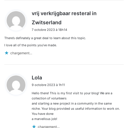
vrij verkrijgbaar resteral in
d
Zwitserland
i
7 octobre 2023 à 18h14
t
There’s definately a great deal to learn about this topic.
:
I love all of the points you’ve made.
chargement…
d
Lola
i
9 octobre 2023 à 1h11
t
Hello there! This is my first visit to your blog! We are a
:
collection of volunteers
and starting a new project in a community in the same
niche. Your blog provided us useful information to work on.
You have done
a marvellous job!
chargement…