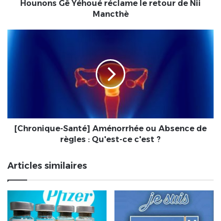
réclame
Hounons Gê Yéhoué réclame le retour de Nii
le
Mancthè
retour
de
[Chronique-
Nii
Santé]
Mancthè
Aménorrhée
ou
Absence
de
règles
:
Qu'est-
ce
[Chronique-Santé] Aménorrhée ou Absence de
c'est
règles : Qu'est-ce c'est ?
?
Articles similaires