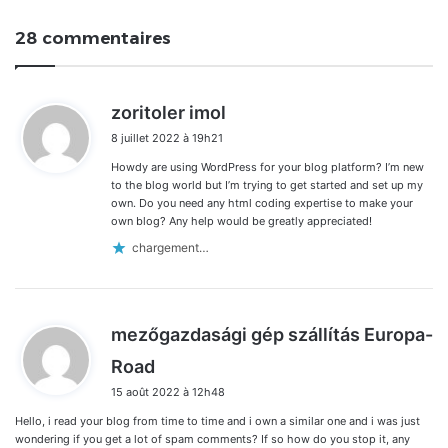
28 commentaires
d
zoritoler imol
i
8 juillet 2022 à 19h21
t
Howdy are using WordPress for your blog platform? I’m new
:
to the blog world but I’m trying to get started and set up my
own. Do you need any html coding expertise to make your
own blog? Any help would be greatly appreciated!
chargement…
mezőgazdasági gép szállítás Europa-
d
Road
i
15 août 2022 à 12h48
t
Hello, i read your blog from time to time and i own a similar one and i was just
:
wondering if you get a lot of spam comments? If so how do you stop it, any