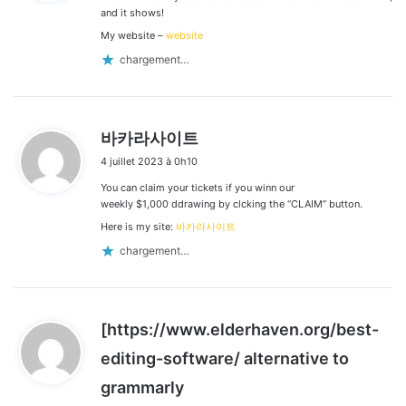
:
and it shows!
My website –
website
chargement…
d
바카라사이트
i
4 juillet 2023 à 0h10
t
You can claim your tickets if you winn our
:
weekly $1,000 ddrawing by clcking the “CLAIM” button.
Here is my site:
바카라사이트
chargement…
[https://www.elderhaven.org/best-
editing-software/ alternative to
d
grammarly
i