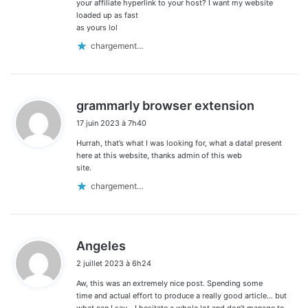
your affiliate hyperlink to your host? I want my website
loaded up as fast
as yours lol
chargement…
d
grammarly browser extension
i
17 juin 2023 à 7h40
t
Hurrah, that’s what I was looking for, what a data! present
:
here at this website, thanks admin of this web
site.
chargement…
d
Angeles
i
2 juillet 2023 à 6h24
t
Aw, this was an extremely nice post. Spending some
:
time and actual effort to produce a really good article… but
what can I say… I hesitate a whole lot and don’t manage to