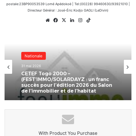
postale:23BP90053539 Lomé Apédokoè | Tel:(00228) 99460630/93921010 |
Directeur Général : José-Éric Kodjo GAGLI (LeDivin)
Website
Facebook
X
Linkedin
Instagram
TikTok
Nationale
31 mai 2026
CETEF Togo 2000 –
(FEST’IMMO/SOLARDAYZ : un franc
succès pour l’édition 2026 du Salon
de l’immobilier et de l’habitat
With Product You Purchase