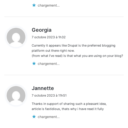
chargement…
d
Georgia
i
7 octobre 2023 à 1h32
t
Currently it appears like Drupal is the preferred blogging
:
platform out there right now.
(from what I’ve read) Is that what you are using on your blog?
chargement…
d
Jannette
i
7 octobre 2023 à 11h51
t
Thanks in support of sharing such a pleasant idea,
:
article is fastidious, thats why i have read it fully
chargement…