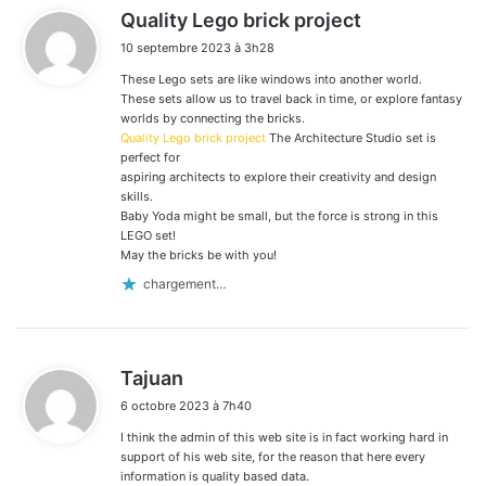
d
Quality Lego brick project
i
10 septembre 2023 à 3h28
t
These Lego sets are like windows into another world.
:
These sets allow us to travel back in time, or explore fantasy
worlds by connecting the bricks.
Quality Lego brick project
The Architecture Studio set is
perfect for
aspiring architects to explore their creativity and design
skills.
Baby Yoda might be small, but the force is strong in this
LEGO set!
May the bricks be with you!
chargement…
d
Tajuan
i
6 octobre 2023 à 7h40
t
I think the admin of this web site is in fact working hard in
:
support of his web site, for the reason that here every
information is quality based data.