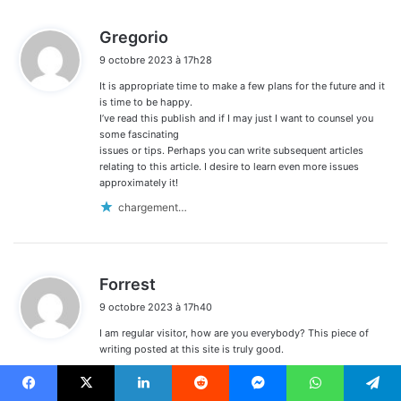
d
Gregorio
i
9 octobre 2023 à 17h28
t
It is appropriate time to make a few plans for the future and it
:
is time to be happy.
I’ve read this publish and if I may just I want to counsel you
some fascinating
issues or tips. Perhaps you can write subsequent articles
relating to this article. I desire to learn even more issues
approximately it!
chargement…
d
Forrest
i
9 octobre 2023 à 17h40
t
I am regular visitor, how are you everybody? This piece of
:
writing posted at this site is truly good.
chargement…
Facebook
X
Linkedin
Reddit
Messenger
WhatsApp
Telegram