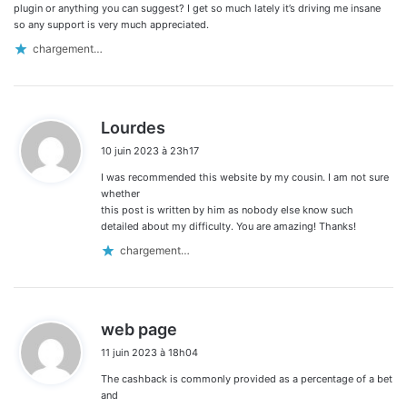
plugin or anything you can suggest? I get so much lately it’s driving me insane
so any support is very much appreciated.
chargement…
d
Lourdes
i
10 juin 2023 à 23h17
t
I was recommended this website by my cousin. I am not sure
:
whether
this post is written by him as nobody else know such
detailed about my difficulty. You are amazing! Thanks!
chargement…
d
web page
i
11 juin 2023 à 18h04
t
The cashback is commonly provided as a percentage of a bet
:
and