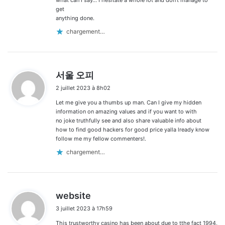
get
anything done.
chargement…
d
서울 오피
i
2 juillet 2023 à 8h02
t
Let me give you a thumbs up man. Can I give my hidden
:
information on amazing values and if you want to with
no joke truthfully see and also share valuable info about
how to find good hackers for good price yalla lready know
follow me my fellow commenters!.
chargement…
d
website
i
3 juillet 2023 à 17h59
t
This trustworthy casino has been about due to tthe fact 1994,