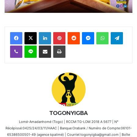
Facebook
X
Linkedin
Pinterest
Reddit
Messenger
WhatsApp
Telegra
Viber
Ligne
Partager par email
Imprimer
TOGONYIGBA
Lomé-Amadanhomé (Togo) | RCCM:TG-LOM 2018 A 5677 | N°
Récépissé:0425/24/03/11/HAAC | Banque:Orabank / Numéro de Compte:06101-
65386500501-49 (agence kpalimé) | Courriel:togonyigba@gmail.com | Boîte