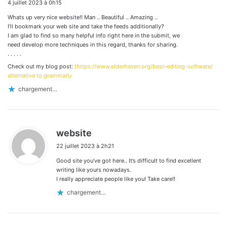
4 juillet 2023 à 0h15
t
Whats up very nice website!! Man .. Beautiful .. Amazing ..
:
I’ll bookmark your web site and take the feeds additionally?
I am glad to find so many helpful info right here in the submit, we
need develop more techniques in this regard, thanks for sharing.
. . . . .
Check out my blog post:
[https://www.elderhaven.org/best-editing-software/
alternative to grammarly
chargement…
d
website
i
22 juillet 2023 à 2h21
t
Good site you’ve got here.. It’s difficult to find excellent
:
writing like yours nowadays.
I really appreciate people like you! Take care!!
chargement…