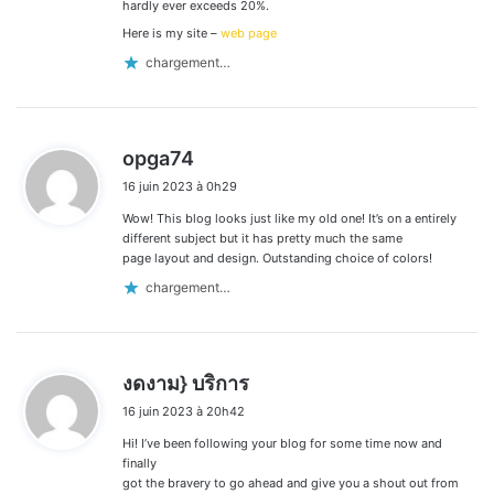
hardly ever exceeds 20%.
Here is my site –
web page
chargement…
d
opga74
i
16 juin 2023 à 0h29
t
Wow! This blog looks just like my old one! It’s on a entirely
:
different subject but it has pretty much the same
page layout and design. Outstanding choice of colors!
chargement…
d
งดงาม} บริการ
i
16 juin 2023 à 20h42
t
Hi! I’ve been following your blog for some time now and
:
finally
got the bravery to go ahead and give you a shout out from