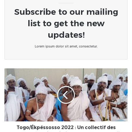
Subscribe to our mailing
list to get the new
updates!
Lorem ipsum dolor sit amet, consectetur.
Togo/
Ékpéssosso
2022
:
Un
collectif
des
Hounons
Gê
Yéhoué
Togo/Ékpéssosso 2022 : Un collectif des