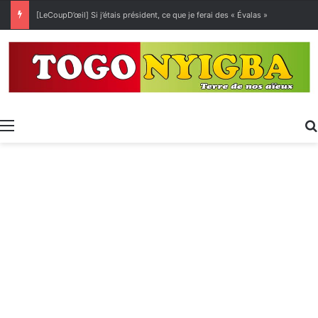
[LeCoupD’œil] Si j’étais président, ce que je ferai des « Évalas »
Menu