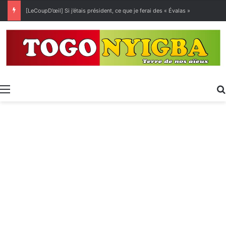
[LeCoupD’œil] Si j’étais président, ce que je ferai des « Évalas »
Menu