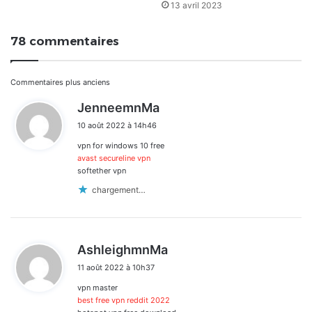
13 avril 2023
78 commentaires
Navigation
Commentaires plus anciens
d
JenneemnMa
dans
i
10 août 2022 à 14h46
t
les
vpn for windows 10 free
:
commentaires
avast secureline vpn
softether vpn
chargement…
d
AshleighmnMa
i
11 août 2022 à 10h37
t
vpn master
:
best free vpn reddit 2022