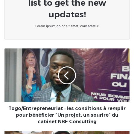
list to get the new
updates!
Lorem ipsum dolor sit amet, consectetur.
Togo/Entrepreneuriat
:
les
conditions
à
remplir
pour
bénéficier
"Un
projet,
Togo/Entrepreneuriat : les conditions à remplir
un
pour bénéficier "Un projet, un sourire" du
sourire"
cabinet NBF Consulting
du
cabinet
[CoupD'œil]