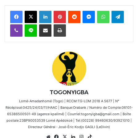
Facebook
X
Linkedin
Pinterest
Reddit
Messenger
WhatsApp
Telegra
Viber
Ligne
Partager par email
Imprimer
TOGONYIGBA
Lomé-Amadanhomé (Togo) | RCCM:TG-LOM 2018 A 5677 | N°
Récépissé:0425/24/03/11/HAAC | Banque:Orabank / Numéro de Compte:06101-
65386500501-49 (agence kpalimé) | Courriel:togonyigba@gmail.com | Boîte
postale:23BP90053539 Lomé Apédokoè | Tel:(00228) 99460630/93921010 |
Directeur Général : José-Éric Kodjo GAGLI (LeDivin)
Website
Facebook
X
Linkedin
Instagram
TikTok