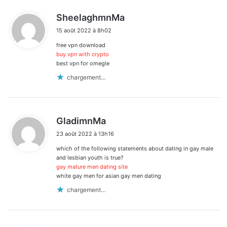
d
SheelaghmnMa
i
15 août 2022 à 8h02
t
free vpn download
:
buy vpn with crypto
best vpn for omegle
chargement…
d
GladimnMa
i
23 août 2022 à 13h16
t
which of the following statements about dating in gay male
:
and lesbian youth is true?
gay mature men dating site
white gay men for asian gay men dating
chargement…