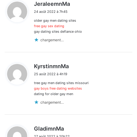
d
JeraleemnMa
i
24 août 2022 à 7h45
t
older gay men dating sites
:
free gay sex dating
gay dating sites defiance ohio
chargement…
d
KyrstinmnMa
i
25 août 2022 à 4h19
t
tree gay men dating sites missouri
:
gay boys free dating websites
dating for older gay men
chargement…
d
GladimnMa
i
27 août 2022 à 20h22