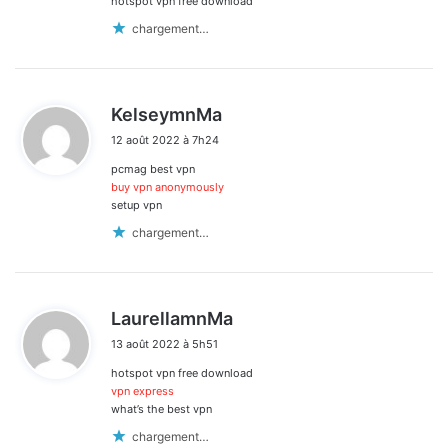
hotspot vpn free download
chargement…
d
KelseymnMa
i
12 août 2022 à 7h24
t
pcmag best vpn
:
buy vpn anonymously
setup vpn
chargement…
d
LaurellamnMa
i
13 août 2022 à 5h51
t
hotspot vpn free download
:
vpn express
what’s the best vpn
chargement…