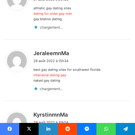
t
athletic gay dating sites
:
dating for older gay men
gay blatino dating
chargement…
d
JeraleemnMa
i
28 août 2022 à 15h34
t
best gay dating sites for southwest florida
:
interracial dating gay
naked gay dating
chargement…
d
KyrstinmnMa
i
29 août 2022 à 10h54
t
free gay dating site
Facebook
X
Linkedin
Reddit
Messenger
WhatsApp
Telegram