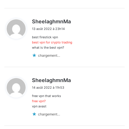
d
SheelaghmnMa
i
13 août 2022 à 23h14
t
best firestick vpn
:
best vpn for crypto trading
what is the best vpn?
chargement…
d
SheelaghmnMa
i
14 août 2022 à 11h53
t
free vpn that works
:
free vpn?
vpn avast
chargement…