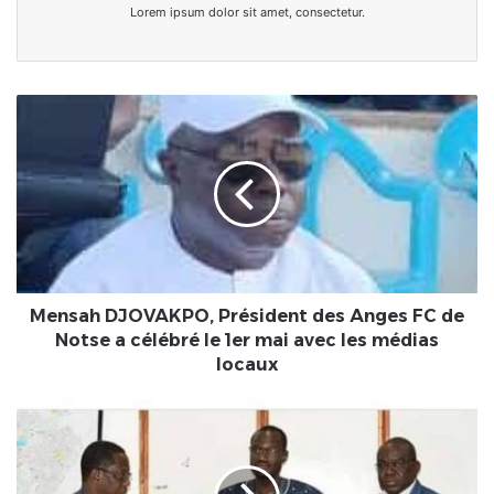
Lorem ipsum dolor sit amet, consectetur.
Mensah
DJOVAKPO,
Président
des
Anges
FC
de
Notse
a
célébré
Mensah DJOVAKPO, Président des Anges FC de
le
Notse a célébré le 1er mai avec les médias
1er
locaux
mai
avec
Burkina
les
Faso/Office
médias
National
locaux
de