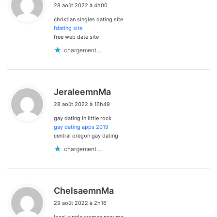
28 août 2022 à 4h00
t
christian singles dating site
:
fdating site
free web date site
chargement…
d
JeraleemnMa
i
28 août 2022 à 16h49
t
gay dating in little rock
:
gay dating apps 2019
central oregon gay dating
chargement…
d
ChelsaemnMa
i
29 août 2022 à 2h16
t