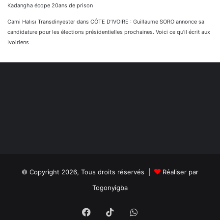
Kadangha écope 20ans de prison
Cami Halısı Transdinyester
dans
CÔTE D’IVOIRE : Guillaume SORO annonce sa
candidature pour les élections présidentielles prochaines. Voici ce qu’il écrit aux
Ivoiriens
© Copyright 2026, Tous droits réservés |
Réaliser par
Togonyigba
Facebook
TikTok
WhatsApp