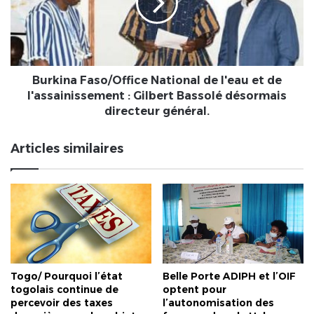
l'eau
et
de
l'assainissement
:
Gilbert
Burkina Faso/Office National de l'eau et de
Bassolé
l'assainissement : Gilbert Bassolé désormais
désormais
directeur général.
directeur
général.
Articles similaires
Togo/ Pourquoi l’état
Belle Porte ADIPH et l’OIF
togolais continue de
optent pour
percevoir des taxes
l’autonomisation des