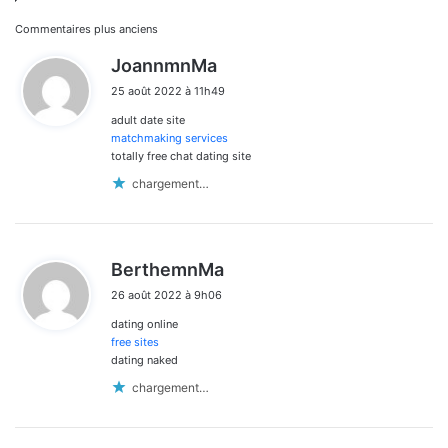
Navigation
Commentaires plus anciens
d
JoannmnMa
dans
i
25 août 2022 à 11h49
t
les
adult date site
:
commentaires
matchmaking services
totally free chat dating site
chargement…
d
BerthemnMa
i
26 août 2022 à 9h06
t
dating online
:
free sites
dating naked
chargement…