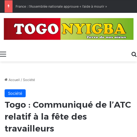
France : l’Assemblée nationale approuve « l’aide à mourir »
Menu
Accueil
/
Société
Société
Togo : Communiqué de l’ATC
relatif à la fête des
travailleurs