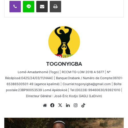
Viber
Ligne
Partager par email
Imprimer
TOGONYIGBA
Lomé-Amadanhomé (Togo) | RCCM:TG-LOM 2018 A 5677 | N°
Récépissé:0425/24/03/11/HAAC | Banque:Orabank / Numéro de Compte:06101-
65386500501-49 (agence kpalimé) | Courriel:togonyigba@gmail.com | Boîte
postale:23BP90053539 Lomé Apédokoè | Tel:(00228) 99460630/93921010 |
Directeur Général : José-Éric Kodjo GAGLI (LeDivin)
Website
Facebook
X
Linkedin
Instagram
TikTok