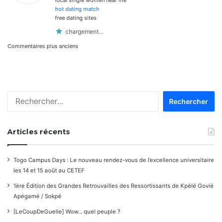
local single women near me
:
hot dating match
free dating sites
chargement…
Navigation
Commentaires plus anciens
dans
les
Rechercher :
commentaires
Articles récents
Togo Campus Days : Le nouveau rendez-vous de l’excellence universitaire
les 14 et 15 août au CETEF
1ère Édition des Grandes Retrouvailles des Ressortissants de Kpélé Govié
Apégamé / Sokpé
[LeCoupDeGuelle] Wow… quel peuple ?