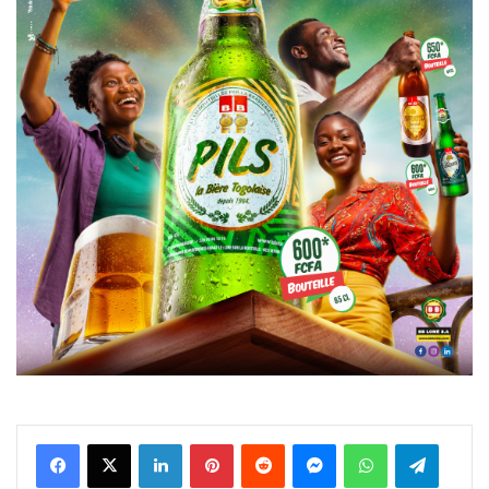
Facebook
X
Linkedin
Pinterest
Reddit
Messenger
WhatsApp
Telegra