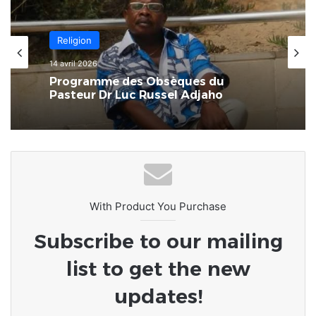
Afrique
8 mars 2026
Religion
L’Afrique au carrefour des
14 avril 2026
consciences : le devoir de rompre
avec la culture du naufrage
Programme des Obsèques du
Pasteur Dr Luc Russel Adjaho
With Product You Purchase
Subscribe to our mailing
list to get the new
updates!