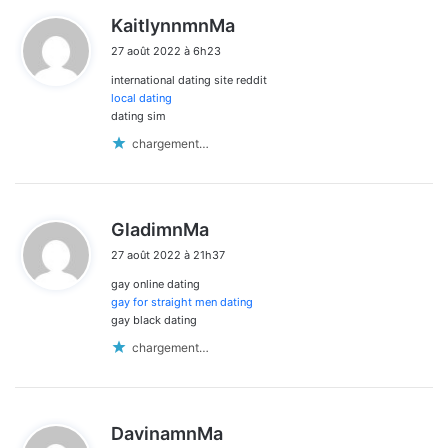
d
KaitlynnmnMa
i
27 août 2022 à 6h23
t
international dating site reddit
:
local dating
dating sim
chargement…
d
GladimnMa
i
27 août 2022 à 21h37
t
gay online dating
:
gay for straight men dating
gay black dating
chargement…
d
DavinamnMa
i