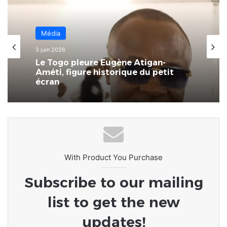
Média
Média
30 mai 2026
3 juin 2026
TRIBUNE DU COMMISSAIRE GENERAL
DU FESTIVAL TOGO MEDIA FOOT
Le Togo pleure Eugène Atigan-
Améti, figure historique du petit
écran
With Product You Purchase
Subscribe to our mailing
list to get the new
updates!