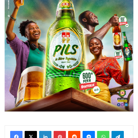
Facebook
X
Linkedin
Pinterest
Reddit
Messenger
WhatsApp
Telegra