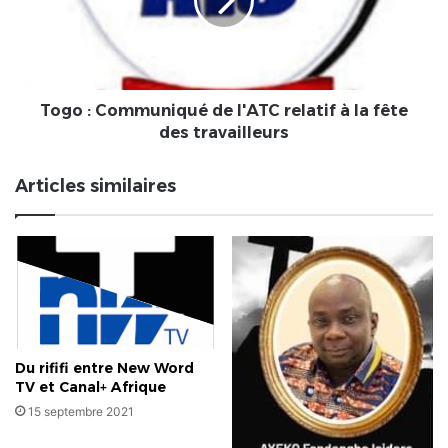
l'ATC
relatif
à
la
fête
des
Togo : Communiqué de l'ATC relatif à la fête
travailleurs
des travailleurs
Articles similaires
Du rififi entre New Word
TV et Canal+ Afrique
15 septembre 2021