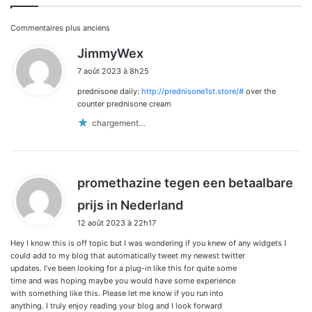
Navigation
Commentaires plus anciens
d
JimmyWex
dans
i
7 août 2023 à 8h25
t
les
prednisone daily:
http://prednisone1st.store/#
over the
:
commentaires
counter prednisone cream
chargement…
promethazine tegen een betaalbare
d
prijs in Nederland
i
12 août 2023 à 22h17
t
Hey I know this is off topic but I was wondering if you knew of any widgets I
:
could add to my blog that automatically tweet my newest twitter
updates. I’ve been looking for a plug-in like this for quite some
time and was hoping maybe you would have some experience
with something like this. Please let me know if you run into
anything. I truly enjoy reading your blog and I look forward