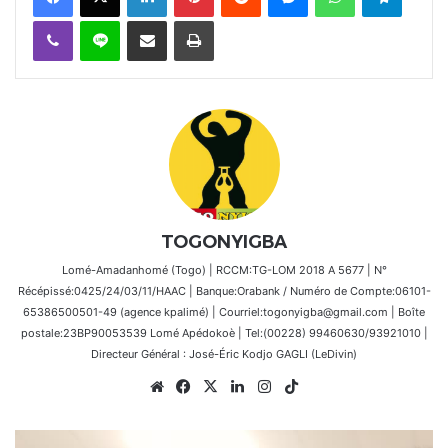
Viber
Ligne
Partager par email
Imprimer
TOGONYIGBA
Lomé-Amadanhomé (Togo) | RCCM:TG-LOM 2018 A 5677 | N°
Récépissé:0425/24/03/11/HAAC | Banque:Orabank / Numéro de Compte:06101-
65386500501-49 (agence kpalimé) | Courriel:togonyigba@gmail.com | Boîte
postale:23BP90053539 Lomé Apédokoè | Tel:(00228) 99460630/93921010 |
Directeur Général : José-Éric Kodjo GAGLI (LeDivin)
Website
Facebook
X
Linkedin
Instagram
TikTok