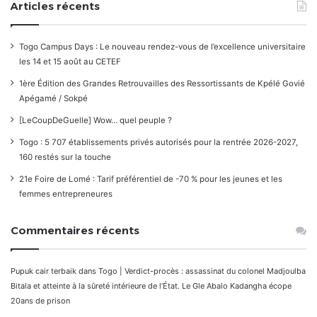
Articles récents
Togo Campus Days : Le nouveau rendez-vous de l’excellence universitaire
les 14 et 15 août au CETEF
1ère Édition des Grandes Retrouvailles des Ressortissants de Kpélé Govié
Apégamé / Sokpé
[LeCoupDeGuelle] Wow… quel peuple ?
Togo : 5 707 établissements privés autorisés pour la rentrée 2026-2027,
160 restés sur la touche
21e Foire de Lomé : Tarif préférentiel de -70 % pour les jeunes et les
femmes entrepreneures
Commentaires récents
Pupuk cair terbaik
dans
Togo | Verdict-procès : assassinat du colonel Madjoulba
Bitala et atteinte à la sûreté intérieure de l’État. Le Gle Abalo Kadangha écope
20ans de prison