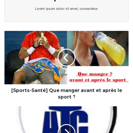
Lorem ipsum dolor sit amet, consectetur.
[Sports-
Santé]
Que
manger
avant
et
après
le
sport
?
[Sports-Santé] Que manger avant et après le
sport ?
Togo
:
Communiqué
de