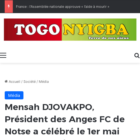
France : l’Assemblée nationale approuve « l’aide à mourir »
Menu
Accueil
/
Société
/
Média
Média
Mensah DJOVAKPO,
Président des Anges FC de
Notse a célébré le 1er mai