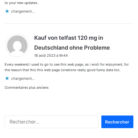
to your new updates.
chargement…
Kauf von telfast 120 mg in
d
Deutschland ohne Probleme
i
18 août 2023 à 9h44
t
Every weekend i used to go to see this web page, as i wish for enjoyment, for
:
the reason that this this web page conations really good funny data too.
chargement…
Navigation
Commentaires plus anciens
dans
les
Rechercher :
commentaires