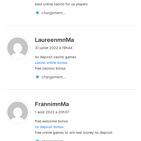
best online casino for us players
chargement…
d
LaureenmnMa
i
31 juillet 2022 à 19h44
t
no deposit casino games
:
casino online bonus
free casinos bonus
chargement…
d
FrannimnMa
i
1 août 2022 à 20h37
t
free welcome bonus
:
no deposit bonus
free online games to win real money no deposit