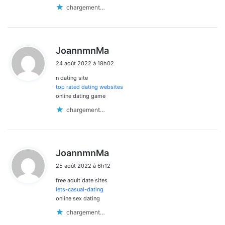
chargement…
d
JoannmnMa
i
24 août 2022 à 18h02
t
n dating site
:
top rated dating websites
online dating game
chargement…
d
JoannmnMa
i
25 août 2022 à 6h12
t
free adult date sites
:
lets-casual-dating
online sex dating
chargement…