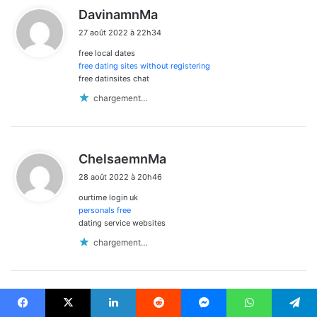
d
DavinamnMa
i
27 août 2022 à 22h34
t
free local dates
:
free dating sites without registering
free datinsites chat
chargement…
d
ChelsaemnMa
i
28 août 2022 à 20h46
t
ourtime login uk
:
personals free
dating service websites
chargement…
CEZAEVİNDE MAHKUM ÖLÜMLERİ;
Facebook
X
Linkedin
Reddit
Messenger
WhatsApp
Telegram