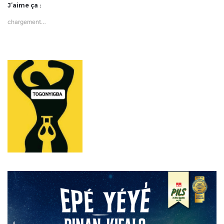
J’aime ça :
chargement…