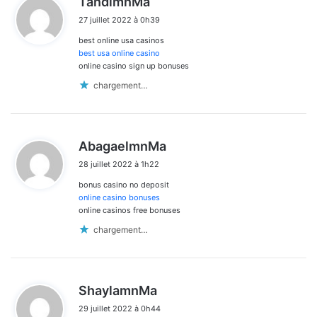
TandimnMa
i
27 juillet 2022 à 0h39
t
best online usa casinos
:
best usa online casino
online casino sign up bonuses
chargement…
d
AbagaelmnMa
i
28 juillet 2022 à 1h22
t
bonus casino no deposit
:
online casino bonuses
online casinos free bonuses
chargement…
d
ShaylamnMa
i
29 juillet 2022 à 0h44
t