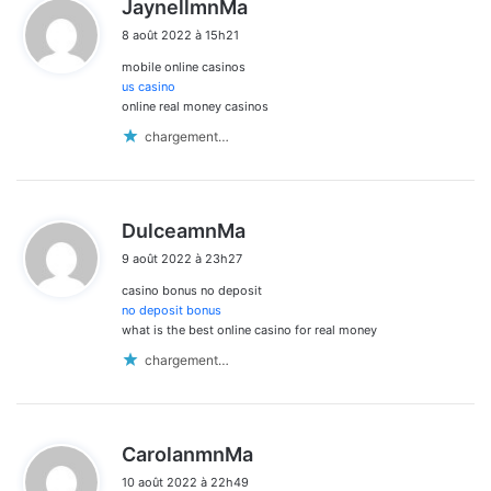
d
JaynellmnMa
i
8 août 2022 à 15h21
t
mobile online casinos
:
us casino
online real money casinos
chargement…
d
DulceamnMa
i
9 août 2022 à 23h27
t
casino bonus no deposit
:
no deposit bonus
what is the best online casino for real money
chargement…
d
CarolanmnMa
i
10 août 2022 à 22h49
t