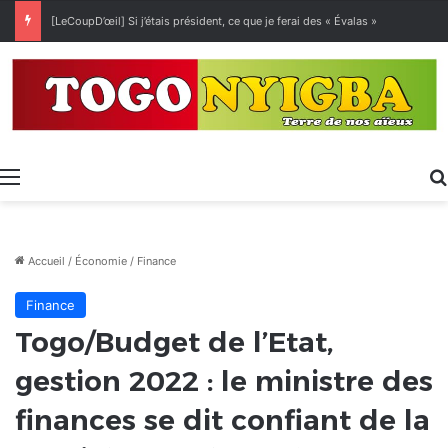
[LeCoupD’œil] Si j’étais président, ce que je ferai des « Évalas »
Menu
Accueil
/
Économie
/
Finance
Finance
Togo/Budget de l’Etat,
gestion 2022 : le ministre des
finances se dit confiant de la