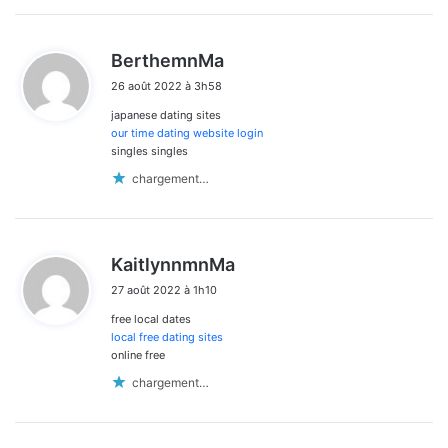
d
BerthemnMa
i
26 août 2022 à 3h58
t
japanese dating sites
:
our time dating website login
singles singles
chargement…
d
KaitlynnmnMa
i
27 août 2022 à 1h10
t
free local dates
:
local free dating sites
online free
chargement…