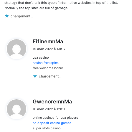
strategy that don’t rank this type of informative websites in top of the list.
Normally the top sites are full of garbage.
chargement…
d
FifinemnMa
i
15 août 2022 à 13h17
t
usa casino
:
casino free spins
free welcome bonus
chargement…
d
GwenoremnMa
i
16 août 2022 à 12h11
t
online casinos for usa players
:
no deposit casino games
super slots casino