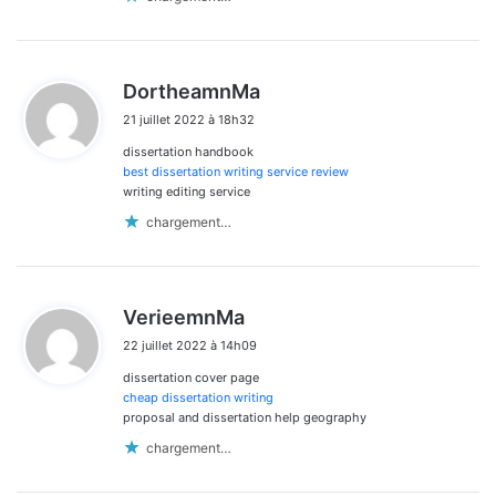
d
DortheamnMa
i
21 juillet 2022 à 18h32
t
dissertation handbook
:
best dissertation writing service review
writing editing service
chargement…
d
VerieemnMa
i
22 juillet 2022 à 14h09
t
dissertation cover page
:
cheap dissertation writing
proposal and dissertation help geography
chargement…