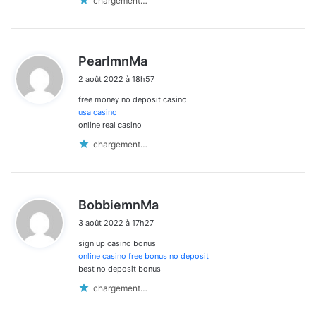
chargement…
d
PearlmnMa
i
2 août 2022 à 18h57
t
free money no deposit casino
:
usa casino
online real casino
chargement…
d
BobbiemnMa
i
3 août 2022 à 17h27
t
sign up casino bonus
:
online casino free bonus no deposit
best no deposit bonus
chargement…