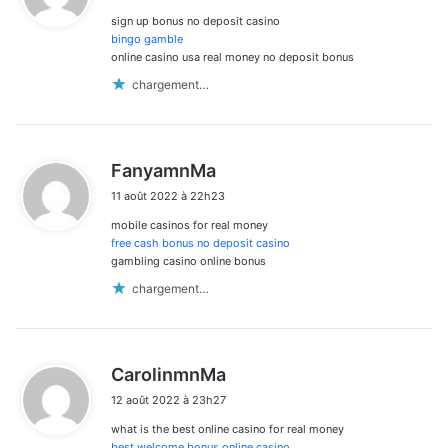
sign up bonus no deposit casino
:
bingo gamble
online casino usa real money no deposit bonus
chargement…
d
FanyamnMa
i
11 août 2022 à 22h23
t
mobile casinos for real money
:
free cash bonus no deposit casino
gambling casino online bonus
chargement…
d
CarolinmnMa
i
12 août 2022 à 23h27
t
what is the best online casino for real money
:
best welcome bonus online casino