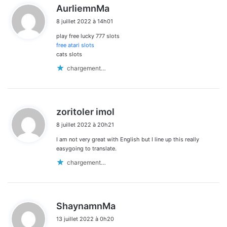
d
AurliemnMa
i
8 juillet 2022 à 14h01
t
play free lucky 777 slots
:
free atari slots
cats slots
chargement…
d
zoritoler imol
i
8 juillet 2022 à 20h21
t
I am not very great with English but I line up this really
:
easygoing to translate.
chargement…
d
ShaynamnMa
i
13 juillet 2022 à 0h20
t