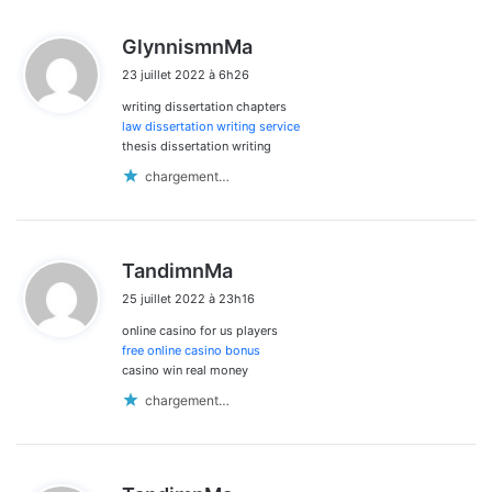
d
GlynnismnMa
i
23 juillet 2022 à 6h26
t
writing dissertation chapters
:
law dissertation writing service
thesis dissertation writing
chargement…
d
TandimnMa
i
25 juillet 2022 à 23h16
t
online casino for us players
:
free online casino bonus
casino win real money
chargement…
d