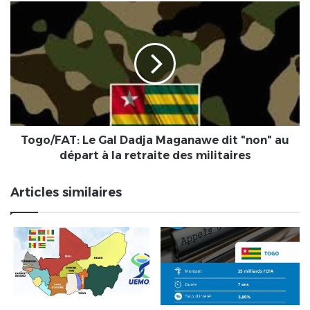
Togo/FAT:
Le
Gal
Dadja
Maganawe
dit
"non"
au
départ
à
Togo/FAT: Le Gal Dadja Maganawe dit "non" au
la
départ à la retraite des militaires
retraite
des
Articles similaires
militaires