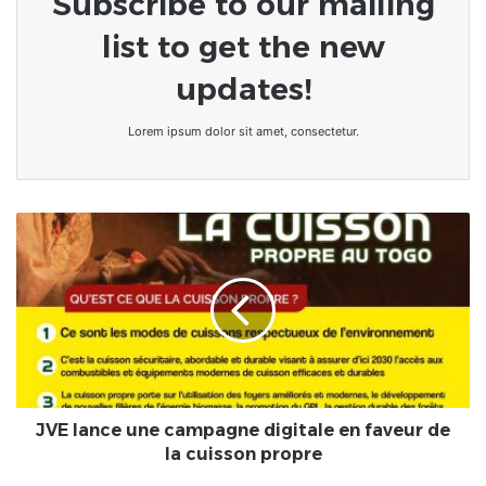
Subscribe to our mailing
list to get the new
updates!
Lorem ipsum dolor sit amet, consectetur.
JVE
lance
une
campagne
digitale
en
faveur
de
la
cuisson
JVE lance une campagne digitale en faveur de
propre
la cuisson propre