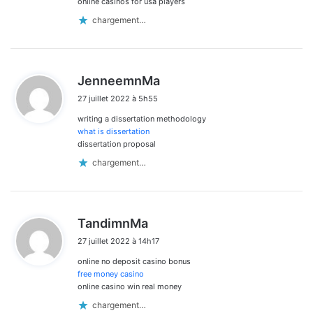
online casinos for usa players
chargement…
d
JenneemnMa
i
27 juillet 2022 à 5h55
t
writing a dissertation methodology
:
what is dissertation
dissertation proposal
chargement…
d
TandimnMa
i
27 juillet 2022 à 14h17
t
online no deposit casino bonus
:
free money casino
online casino win real money
chargement…