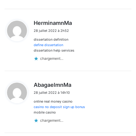
d
HerminamnMa
i
28 juillet 2022 à 2h52
t
dissertation definition
:
define dissertation
dissertation help services
chargement…
d
AbagaelmnMa
i
28 juillet 2022 à 14h10
t
online real money casino
:
casino no deposit sign up bonus
mobile casino
chargement…