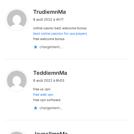
d
TrudiemnMa
i
8 août 2022 à 4h17
t
online casino best welcome bonus
:
best online casinos for usa players
free welcome bonus
chargement…
d
TeddiemnMa
i
8 août 2022 à 8h03
t
free us vpn
:
free web vpn
free vpn software
chargement…
d
JaynellmnMa