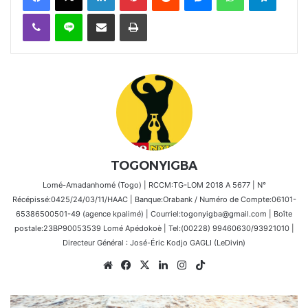
Viber
Ligne
Partager par email
Imprimer
TOGONYIGBA
Lomé-Amadanhomé (Togo) | RCCM:TG-LOM 2018 A 5677 | N°
Récépissé:0425/24/03/11/HAAC | Banque:Orabank / Numéro de Compte:06101-
65386500501-49 (agence kpalimé) | Courriel:togonyigba@gmail.com | Boîte
postale:23BP90053539 Lomé Apédokoè | Tel:(00228) 99460630/93921010 |
Directeur Général : José-Éric Kodjo GAGLI (LeDivin)
Website
Facebook
X
Linkedin
Instagram
TikTok