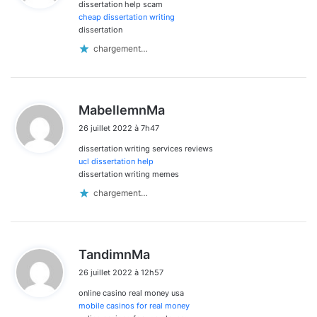
dissertation help scam
:
cheap dissertation writing
dissertation
chargement…
d
MabellemnMa
i
26 juillet 2022 à 7h47
t
dissertation writing services reviews
:
ucl dissertation help
dissertation writing memes
chargement…
d
TandimnMa
i
26 juillet 2022 à 12h57
t
online casino real money usa
:
mobile casinos for real money