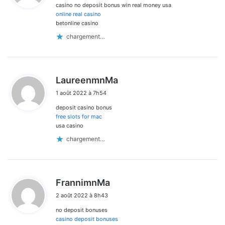
casino no deposit bonus win real money usa
:
online real casino
betonline casino
chargement…
d
LaureenmnMa
i
1 août 2022 à 7h54
t
deposit casino bonus
:
free slots for mac
usa casino
chargement…
d
FrannimnMa
i
2 août 2022 à 8h43
t
no deposit bonuses
:
casino deposit bonuses