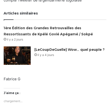
compte Tweeter de la gendarmerie togolaise
Articles similaires
1ère Édition des Grandes Retrouvailles des
Ressortissants de Kpélé Govié Apégamé / Sokpé
il y a 2 jours
[LeCoupDeGuelle] Wow… quel peuple ?
il y a 4 jours
Fabrice G
J’aime ça :
chargement…