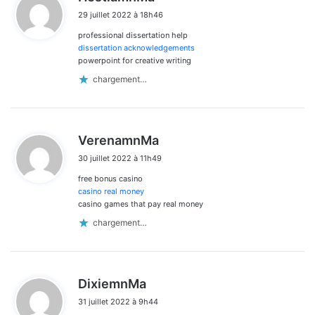
i
29 juillet 2022 à 18h46
t
professional dissertation help
:
dissertation acknowledgements
powerpoint for creative writing
chargement…
d
VerenamnMa
i
30 juillet 2022 à 11h49
t
free bonus casino
:
casino real money
casino games that pay real money
chargement…
d
DixiemnMa
i
31 juillet 2022 à 9h44
t