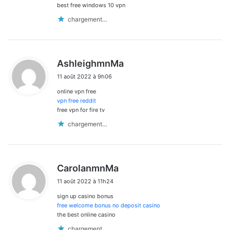
best free windows 10 vpn
chargement…
d
AshleighmnMa
i
11 août 2022 à 9h06
t
online vpn free
:
vpn free reddit
free vpn for fire tv
chargement…
d
CarolanmnMa
i
11 août 2022 à 11h24
t
sign up casino bonus
:
free welcome bonus no deposit casino
the best online casino
chargement…