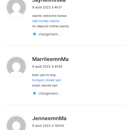
i
9 août 2022 à 4h31
t
casino welcome bonus
:
real money casino
no deposit online casino
chargement…
d
MarrileemnMa
i
9 août 2022 à 4h45
t
best vpn to buy
:
hotspot shield vpn
avast secure vpn
chargement…
d
JenneemnMa
i
9 août 2022 à 15h54
t