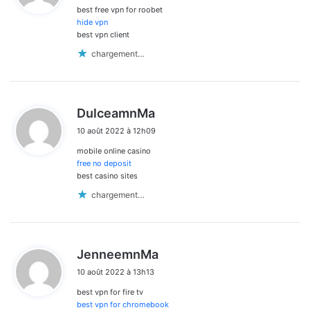
best free vpn for roobet
:
hide vpn
best vpn client
chargement…
d
DulceamnMa
i
10 août 2022 à 12h09
t
mobile online casino
:
free no deposit
best casino sites
chargement…
d
JenneemnMa
i
10 août 2022 à 13h13
t
best vpn for fire tv
:
best vpn for chromebook