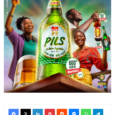
Facebook
X
Linkedin
Pinterest
Reddit
Messenger
WhatsApp
Telegra