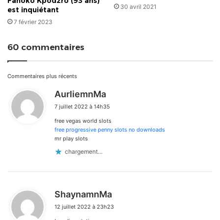
Fanoko Kpodzro (93 ans)
30 avril 2021
est inquiétant
7 février 2023
60 commentaires
Navigation
Commentaires plus récents
d
AurliemnMa
dans
i
7 juillet 2022 à 14h35
t
les
free vegas world slots
:
commentaires
free progressive penny slots no downloads
mr play slots
chargement…
d
ShaynamnMa
i
12 juillet 2022 à 23h23
t