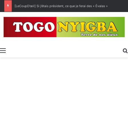
[LeCoupD’œil] Si j’étais président, ce que je ferai des « Évalas »
Menu