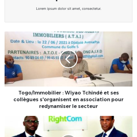
Lorem ipsum dolor sit amet, consectetur.
Togo/Immobilier
:
Wiyao
Tchindé
et
ses
collègues
s'organisent
en
association
Togo/Immobilier : Wiyao Tchindé et ses
pour
collègues s'organisent en association pour
redynamiser
redynamiser le secteur
le
secteur
Togocom
sollicite
RightCom