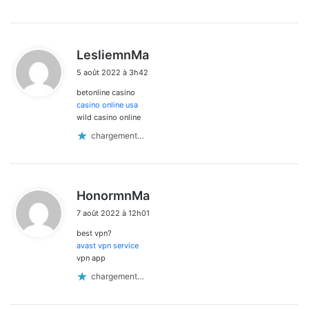
d
LesliemnMa
i
5 août 2022 à 3h42
t
betonline casino
:
casino online usa
wild casino online
chargement…
d
HonormnMa
i
7 août 2022 à 12h01
t
best vpn?
:
avast vpn service
vpn app
chargement…