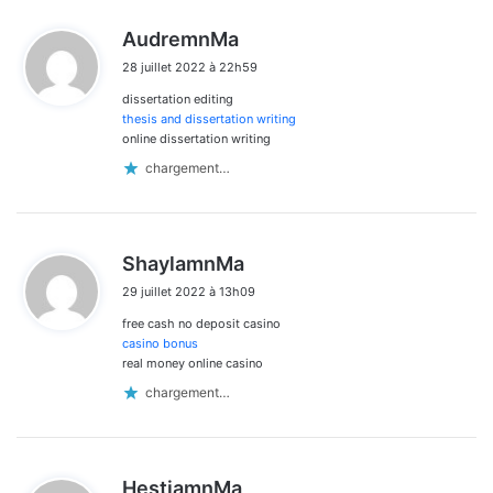
d
AudremnMa
i
28 juillet 2022 à 22h59
t
dissertation editing
:
thesis and dissertation writing
online dissertation writing
chargement…
d
ShaylamnMa
i
29 juillet 2022 à 13h09
t
free cash no deposit casino
:
casino bonus
real money online casino
chargement…
d
HestiamnMa