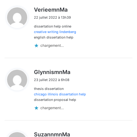
d
VerieemnMa
i
22 juillet 2022 à 13h39
t
dissertation help online
:
creative writing lindenberg
english dissertation help
chargement…
d
GlynnismnMa
i
23 juillet 2022 à 6h08
t
thesis dissertation
:
chicago illinois dissertation help
dissertation proposal help
chargement…
d
SuzannmnMa