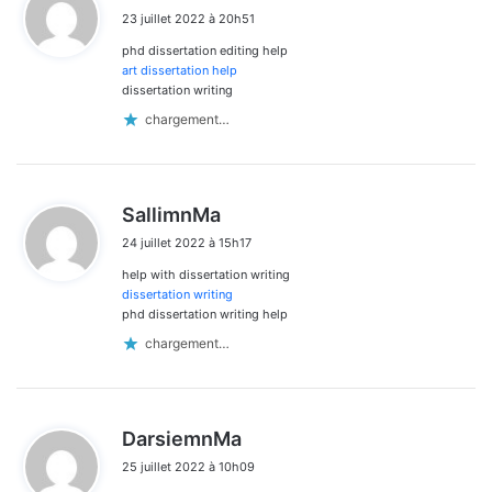
i
23 juillet 2022 à 20h51
t
phd dissertation editing help
:
art dissertation help
dissertation writing
chargement…
d
SallimnMa
i
24 juillet 2022 à 15h17
t
help with dissertation writing
:
dissertation writing
phd dissertation writing help
chargement…
d
DarsiemnMa
i
25 juillet 2022 à 10h09
t