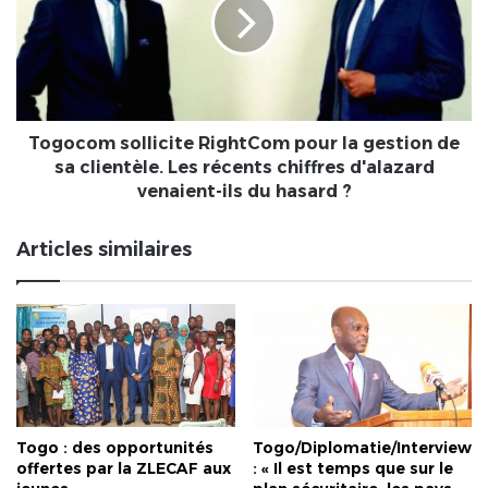
pour
la
gestion
de
sa
clientèle.
Les
Togocom sollicite RightCom pour la gestion de
récents
sa clientèle. Les récents chiffres d'alazard
chiffres
venaient-ils du hasard ?
d'alazard
venaient-
Articles similaires
ils
du
hasard
?
Togo : des opportunités
Togo/Diplomatie/Interview
offertes par la ZLECAF aux
: « Il est temps que sur le