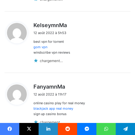
d
KelseymnMa
i
12 août 2022 à 5h53
t
best vpn for torrent
:
gom vpn
windscribe vpn reviews
chargement…
d
FanyamnMa
i
12 août 2022 à 11h17
t
online casino play for real money
:
blackjack app real money
sign up casino bonus
chargement…
Facebook
X
Linkedin
Reddit
Messenger
WhatsApp
Telegram