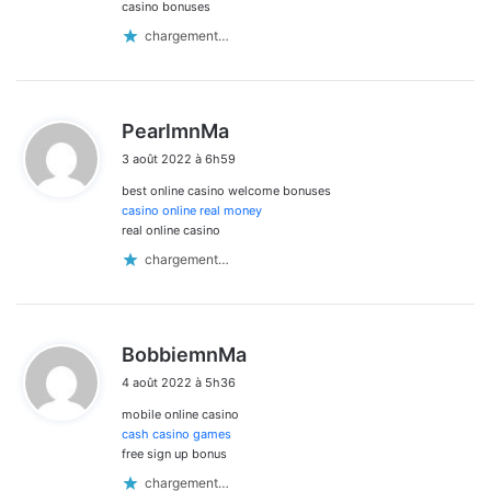
casino bonuses
chargement…
d
PearlmnMa
i
3 août 2022 à 6h59
t
best online casino welcome bonuses
:
casino online real money
real online casino
chargement…
d
BobbiemnMa
i
4 août 2022 à 5h36
t
mobile online casino
:
cash casino games
free sign up bonus
chargement…