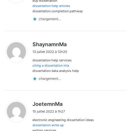
buy dissertation
:
dissertation help articles
dissertation completion pathway
chargement…
d
ShaynamnMa
i
13 juillet 2022 à 12h25
t
dissertation help services
:
citing a dissertation mla
dissertation data analysis help
chargement…
d
JoetemnMa
i
15 juillet 2022 à 1h27
t
electronic engineering dissertation ideas
:
dissertation write up
writing services