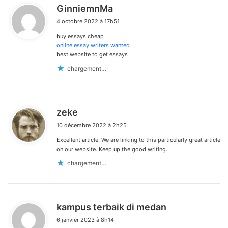
d
GinniemnMa
i
4 octobre 2022 à 17h51
t
buy essays cheap
:
online essay writers wanted
best website to get essays
chargement…
d
zeke
i
10 décembre 2022 à 2h25
t
Excellent article! We are linking to this particularly great article
:
on our website. Keep up the good writing.
chargement…
d
kampus terbaik di medan
i
6 janvier 2023 à 8h14
t