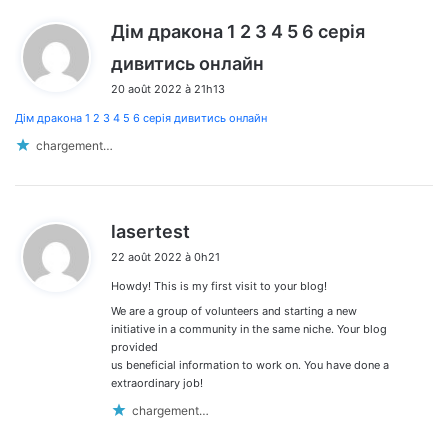
Дім дракона 1 2 3 4 5 6 серія
d
дивитись онлайн
i
20 août 2022 à 21h13
t
Дім дракона 1 2 3 4 5 6 серія дивитись онлайн
:
chargement…
d
lasertest
i
22 août 2022 à 0h21
t
Howdy! This is my first visit to your blog!
:
We are a group of volunteers and starting a new
initiative in a community in the same niche. Your blog
provided
us beneficial information to work on. You have done a
extraordinary job!
chargement…