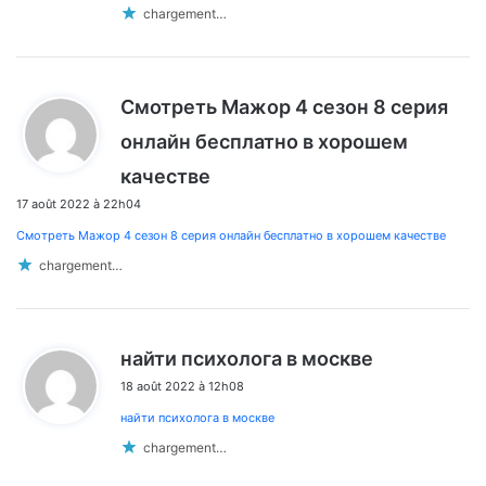
:
commentaires
chargement…
Смотреть Мажор 4 сезон 8 серия
онлайн бесплатно в хорошем
d
качестве
i
17 août 2022 à 22h04
t
Смотреть Мажор 4 сезон 8 серия онлайн бесплатно в хорошем качестве
:
chargement…
d
найти психолога в москве
i
18 août 2022 à 12h08
t
найти психолога в москве
:
chargement…