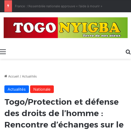
[LeCoupD’œil] Le chassé-croisé entre vacanciers de juillet et d’août a commencé.
Menu
Accueil
/
Actualités
Actualités
Nationale
Togo/Protection et défense
des droits de l’homme :
Rencontre d’échanges sur le