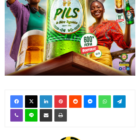
Facebook
X
Linkedin
Pinterest
Reddit
Messenger
WhatsApp
Telegra
Viber
Ligne
Partager par email
Imprimer