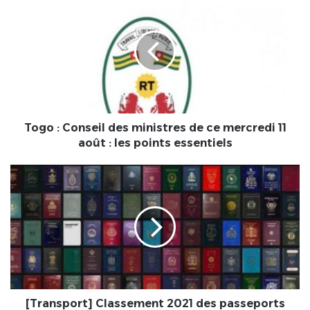
:
Conseil
des
ministres
de
ce
mercredi
11
août
Togo : Conseil des ministres de ce mercredi 11
:
août : les points essentiels
les
points
[Transport]
essentiels
Classement
2021
des
passeports
africains
les
plus
puissants
:
[Transport] Classement 2021 des passeports