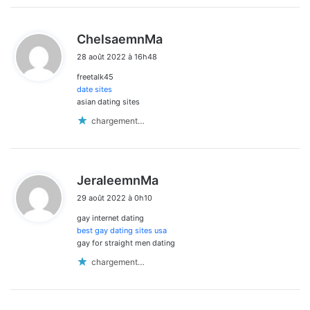
d
ChelsaemnMa
i
28 août 2022 à 16h48
t
freetalk45
:
date sites
asian dating sites
chargement…
d
JeraleemnMa
i
29 août 2022 à 0h10
t
gay internet dating
:
best gay dating sites usa
gay for straight men dating
chargement…