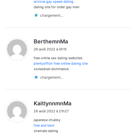
:
arizona gay speed dating
dating site for older gay men
chargement…
d
BerthemnMa
i
26 août 2022 à 0h15
t
free online sex dating websites
:
plentyoffish free online dating site
xxxlesbian dominance
chargement…
d
KaitlynnmnMa
i
26 août 2022 à 21h27
t
japanese chubby
:
free and best
shemale dating