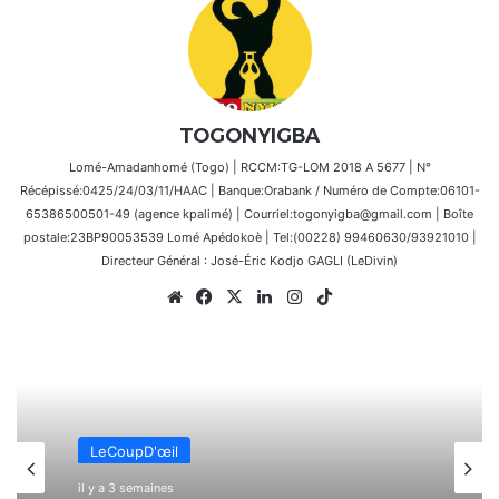
TOGONYIGBA
Lomé-Amadanhomé (Togo) | RCCM:TG-LOM 2018 A 5677 | N°
Récépissé:0425/24/03/11/HAAC | Banque:Orabank / Numéro de Compte:06101-
65386500501-49 (agence kpalimé) | Courriel:togonyigba@gmail.com | Boîte
postale:23BP90053539 Lomé Apédokoè | Tel:(00228) 99460630/93921010 |
Directeur Général : José-Éric Kodjo GAGLI (LeDivin)
Website
Facebook
X
Linkedin
Instagram
TikTok
LeCoupD'œil
il y a 3 semaines