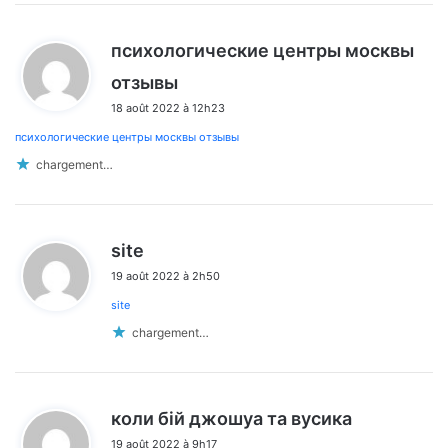
психологические центры москвы
d
отзывы
i
18 août 2022 à 12h23
t
психологические центры москвы отзывы
:
chargement…
d
site
i
19 août 2022 à 2h50
t
site
:
chargement…
d
коли бій джошуа та вусика
i
19 août 2022 à 9h17