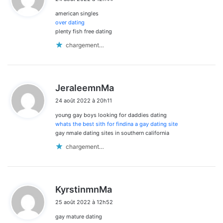
t
american singles
:
over dating
plenty fish free dating
chargement…
d
JeraleemnMa
i
24 août 2022 à 20h11
t
young gay boys looking for daddies dating
:
whats the best sith for findina a gay dating site
gay nmale dating sites in southern california
chargement…
d
KyrstinmnMa
i
25 août 2022 à 12h52
t
gay mature dating