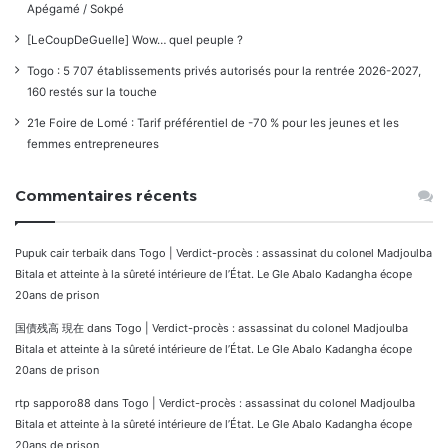
Apégamé / Sokpé
[LeCoupDeGuelle] Wow… quel peuple ?
Togo : 5 707 établissements privés autorisés pour la rentrée 2026-2027,
160 restés sur la touche
21e Foire de Lomé : Tarif préférentiel de -70 % pour les jeunes et les
femmes entrepreneures
Commentaires récents
Pupuk cair terbaik
dans
Togo | Verdict-procès : assassinat du colonel Madjoulba
Bitala et atteinte à la sûreté intérieure de l’État. Le Gle Abalo Kadangha écope
20ans de prison
国債残高 現在
dans
Togo | Verdict-procès : assassinat du colonel Madjoulba
Bitala et atteinte à la sûreté intérieure de l’État. Le Gle Abalo Kadangha écope
20ans de prison
rtp sapporo88
dans
Togo | Verdict-procès : assassinat du colonel Madjoulba
Bitala et atteinte à la sûreté intérieure de l’État. Le Gle Abalo Kadangha écope
20ans de prison