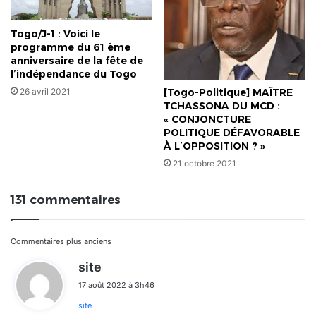
Togo/J-1 : Voici le
programme du 61 ème
anniversaire de la fête de
l’indépendance du Togo
26 avril 2021
[Togo-Politique] MAÎTRE
TCHASSONA DU MCD :
« CONJONCTURE
POLITIQUE DÉFAVORABLE
À L’OPPOSITION ? »
21 octobre 2021
131 commentaires
Navigation
Commentaires plus anciens
d
site
dans
i
17 août 2022 à 3h46
t
les
site