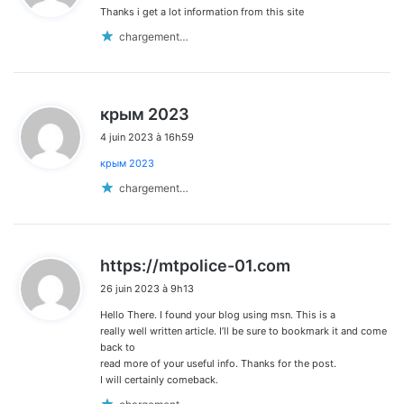
Thanks i get a lot information from this site
:
chargement…
d
крым 2023
i
4 juin 2023 à 16h59
t
крым 2023
:
chargement…
d
https://mtpolice-01.com
i
26 juin 2023 à 9h13
t
Hello There. I found your blog using msn. This is a
:
really well written article. I’ll be sure to bookmark it and come
back to
read more of your useful info. Thanks for the post.
I will certainly comeback.