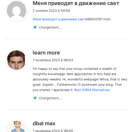
d
Меня приводит в движение свет
i
2 octobre 2023 à 10h59
t
Меня приводит в движение свет
448650781.html
:
chargement…
d
learn more
i
7 novembre 2023 à 18h53
t
I’m happy to say that your essay contained a wealth of
:
insightful knowledge. New approaches in this field are
absolutely needed. Hi, wonderful webpage! Whoa, that is very
great. Superb .. Furthermore, I’ll bookmark your blog. That
you shared, I appreciate it.
Best SARM Alternatives
chargement…
d
dbal max
i
7 novembre 2023 à 18h55