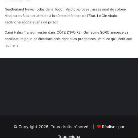
Neatherland News Today
dans
Togo | Verdict-procès : assassinat du colonel
Madjoulba Bitala et atteinte à la sûreté intérieure de l’État. Le Gle Abalo
Kadangha écope 20ans de prison
Cami Halısı Transdinyester
dans
CÔTE D’IVOIRE : Guillaume SORO annonce sa
candidature pour les élections présidentielles prochaines. Voici ce qu’il écrit aux
Ivoiriens
© Copyright 2026, Tous droits réservés |
Réaliser par
Togonyigba