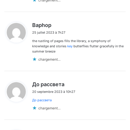
chargement…
d
Baphop
i
25 juillet 2023 à 7h27
t
the rustling of pages fills the library, a symphony of
:
knowledge and stories
key
butterflies flutter gracefully in the
summer breeze
chargement…
d
До рассвета
i
20 septembre 2023 à 10h27
t
До рассвета
:
chargement…