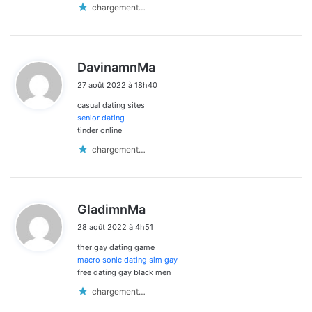
chargement…
d
DavinamnMa
i
27 août 2022 à 18h40
t
casual dating sites
:
senior dating
tinder online
chargement…
d
GladimnMa
i
28 août 2022 à 4h51
t
ther gay dating game
:
macro sonic dating sim gay
free dating gay black men
chargement…