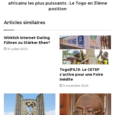
Le
africains les plus puissants : Le Togo en 31ème
Togo
position
en
31ème
Articles similaires
position
Wirklich Internet-Dating
Führen zu Stärker Ehen?
31 juillet 2023
Togo|FIL19: Le CETEF
s’active pour une Foire
inédite
3 novembre 2024