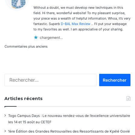
t
Without a doubt, we must develop new techniques in this
:
field. Hi there, wonderful website! To my pleasant surprise,
your piece was a wealth of helpful information. Whoa, it’s very
fantastic. Superb
D-BAL Max Review
.. I’ll put your webpage
to my favorites as well. I am appreciative of your sharing.
chargement…
Navigation
Commentaires plus anciens
dans
les
Rechercher :
commentaires
Articles récents
Togo Campus Days : Le nouveau rendez-vous de l’excellence universitaire
les 14 et 15 août au CETEF
1ère Édition des Grandes Retrouvailles des Ressortissants de Kpélé Govié