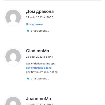
d
Дом дракона
i
22 août 2022 à 13h25
t
Дом дракона
:
chargement…
d
GladimnMa
i
23 août 2022 à 21h41
t
gay christian dating app
:
gay christians dating
gay tiny micro dick dating
chargement…
d
JoannmnMa
i
24 août 2022 à 12h44