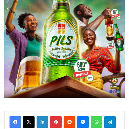
Facebook
X
Linkedin
Pinterest
Reddit
Messenger
WhatsApp
Telegra
Viber
Ligne
Partager par email
Imprimer