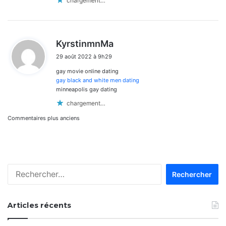
chargement…
d
KyrstinmnMa
i
29 août 2022 à 9h29
t
gay movie online dating
:
gay black and white men dating
minneapolis gay dating
chargement…
Navigation
Commentaires plus anciens
dans
les
Rechercher :
commentaires
Articles récents