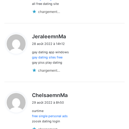
all free dating site
chargement…
d
JeraleemnMa
i
28 août 2022 à 14h12
t
gay dating app windows
:
gay dating sites free
gay piss play dating
chargement…
d
ChelsaemnMa
i
29 août 2022 à 8h50
t
ourtime
:
free single personal ads
zoosk dating login