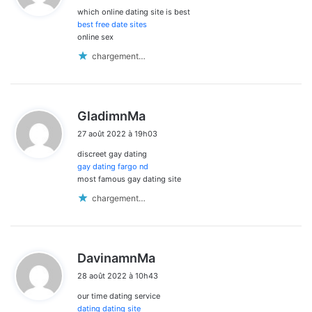
which online dating site is best
:
best free date sites
online sex
chargement…
d
GladimnMa
i
27 août 2022 à 19h03
t
discreet gay dating
:
gay dating fargo nd
most famous gay dating site
chargement…
d
DavinamnMa
i
28 août 2022 à 10h43
t
our time dating service
:
dating dating site