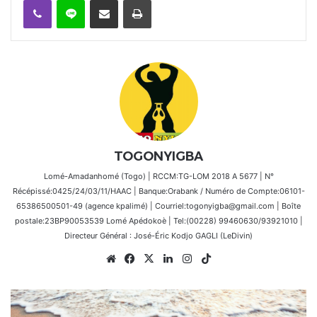
TOGONYIGBA
Lomé-Amadanhomé (Togo) | RCCM:TG-LOM 2018 A 5677 | N°
Récépissé:0425/24/03/11/HAAC | Banque:Orabank / Numéro de Compte:06101-
65386500501-49 (agence kpalimé) | Courriel:togonyigba@gmail.com | Boîte
postale:23BP90053539 Lomé Apédokoè | Tel:(00228) 99460630/93921010 |
Directeur Général : José-Éric Kodjo GAGLI (LeDivin)
Website
Facebook
X
Linkedin
Instagram
TikTok