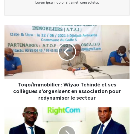
Lorem ipsum dolor sit amet, consectetur.
Togo/Immobilier
:
Wiyao
Tchindé
et
ses
collègues
s'organisent
en
association
Togo/Immobilier : Wiyao Tchindé et ses
pour
collègues s'organisent en association pour
redynamiser
redynamiser le secteur
le
secteur
Togocom
sollicite
RightCom
pour