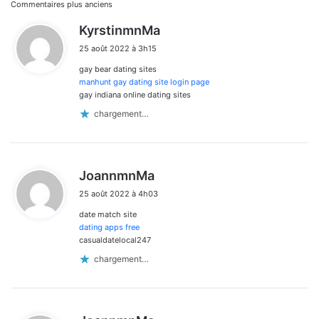
Navigation
Commentaires plus anciens
d
KyrstinmnMa
dans
i
25 août 2022 à 3h15
t
les
gay bear dating sites
:
commentaires
manhunt gay dating site login page
gay indiana online dating sites
chargement…
d
JoannmnMa
i
25 août 2022 à 4h03
t
date match site
:
dating apps free
casualdatelocal247
chargement…
d