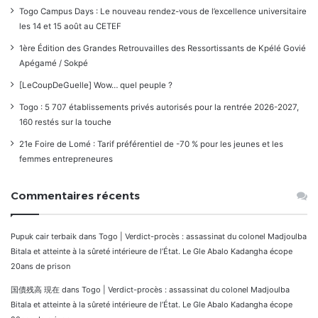
Togo Campus Days : Le nouveau rendez-vous de l’excellence universitaire
les 14 et 15 août au CETEF
1ère Édition des Grandes Retrouvailles des Ressortissants de Kpélé Govié
Apégamé / Sokpé
[LeCoupDeGuelle] Wow… quel peuple ?
Togo : 5 707 établissements privés autorisés pour la rentrée 2026-2027,
160 restés sur la touche
21e Foire de Lomé : Tarif préférentiel de -70 % pour les jeunes et les
femmes entrepreneures
Commentaires récents
Pupuk cair terbaik
dans
Togo | Verdict-procès : assassinat du colonel Madjoulba
Bitala et atteinte à la sûreté intérieure de l’État. Le Gle Abalo Kadangha écope
20ans de prison
国債残高 現在
dans
Togo | Verdict-procès : assassinat du colonel Madjoulba
Bitala et atteinte à la sûreté intérieure de l’État. Le Gle Abalo Kadangha écope