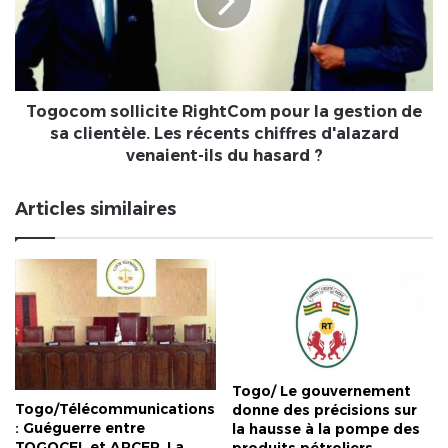
la
gestion
de
sa
clientèle.
Les
Togocom sollicite RightCom pour la gestion de
récents
sa clientèle. Les récents chiffres d'alazard
chiffres
venaient-ils du hasard ?
d'alazard
venaient-
Articles similaires
ils
du
hasard
?
Togo/ Le gouvernement
Togo/Télécommunications
donne des précisions sur
: Guéguerre entre
la hausse à la pompe des
TOGOCEL et ARCEP. La