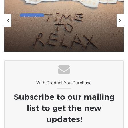
Actualités
il y a 3 semaines
[LeCoupD’œil] Le chassé-croisé
entre vacanciers de juillet et d’août
a commencé.
With Product You Purchase
Subscribe to our mailing
list to get the new
updates!