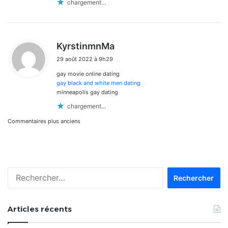
chargement…
d
KyrstinmnMa
i
29 août 2022 à 9h29
t
gay movie online dating
:
gay black and white men dating
minneapolis gay dating
chargement…
Navigation
Commentaires plus anciens
dans
les
Rechercher :
commentaires
Articles récents