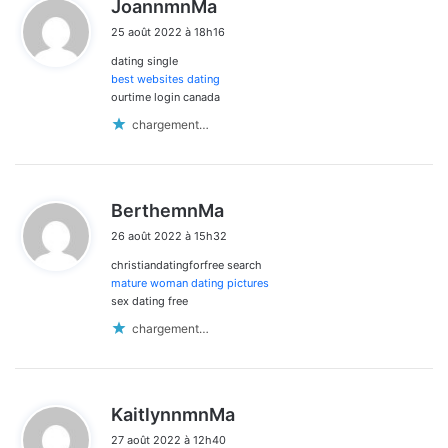
d
JoannmnMa
i
25 août 2022 à 18h16
t
dating single
:
best websites dating
ourtime login canada
chargement…
d
BerthemnMa
i
26 août 2022 à 15h32
t
christiandatingforfree search
:
mature woman dating pictures
sex dating free
chargement…
d
KaitlynnmnMa
i
27 août 2022 à 12h40
t