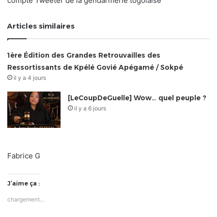
compte Tweeter de la gendarmerie togolaise
Articles similaires
1ère Édition des Grandes Retrouvailles des
Ressortissants de Kpélé Govié Apégamé / Sokpé
il y a 4 jours
[LeCoupDeGuelle] Wow… quel peuple ?
il y a 6 jours
Fabrice G
J’aime ça :
chargement…