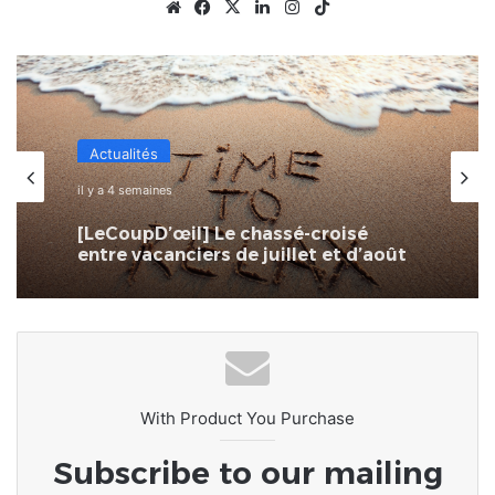
Website
Facebook
X
Linkedin
Instagram
TikTok
Actualités
il y a 4 semaines
[LeCoupD’œil] Le chassé-croisé
entre vacanciers de juillet et d’août
a commencé.
With Product You Purchase
Subscribe to our mailing