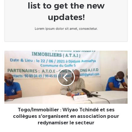
list to get the new
updates!
Lorem ipsum dolor sit amet, consectetur.
Togo/Immobilier
:
Wiyao
Tchindé
et
ses
collègues
s'organisent
en
association
Togo/Immobilier : Wiyao Tchindé et ses
pour
collègues s'organisent en association pour
redynamiser
redynamiser le secteur
le