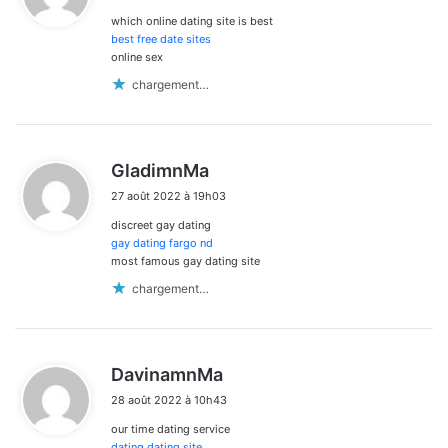
which online dating site is best
:
best free date sites
online sex
chargement…
d
GladimnMa
i
27 août 2022 à 19h03
t
discreet gay dating
:
gay dating fargo nd
most famous gay dating site
chargement…
d
DavinamnMa
i
28 août 2022 à 10h43
t
our time dating service
:
dating dating site