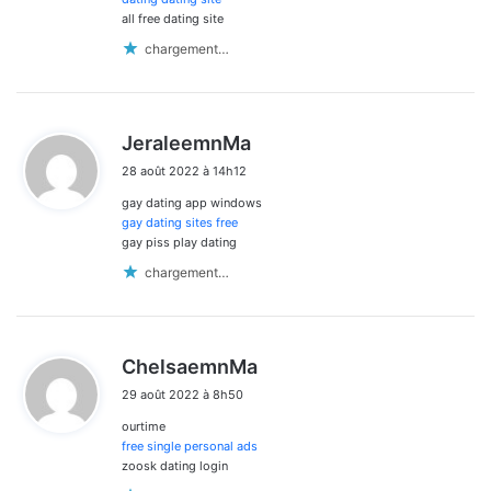
all free dating site
chargement…
d
JeraleemnMa
i
28 août 2022 à 14h12
t
gay dating app windows
:
gay dating sites free
gay piss play dating
chargement…
d
ChelsaemnMa
i
29 août 2022 à 8h50
t
ourtime
:
free single personal ads
zoosk dating login