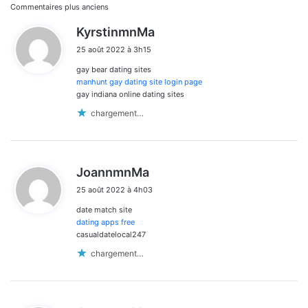
Navigation
Commentaires plus anciens
d
KyrstinmnMa
dans
i
25 août 2022 à 3h15
t
les
gay bear dating sites
:
commentaires
manhunt gay dating site login page
gay indiana online dating sites
chargement…
d
JoannmnMa
i
25 août 2022 à 4h03
t
date match site
:
dating apps free
casualdatelocal247
chargement…