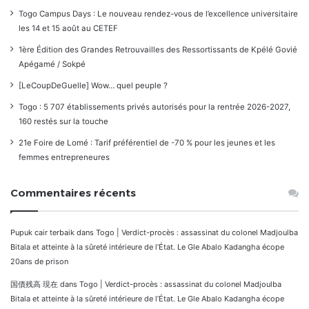
Togo Campus Days : Le nouveau rendez-vous de l’excellence universitaire
les 14 et 15 août au CETEF
1ère Édition des Grandes Retrouvailles des Ressortissants de Kpélé Govié
Apégamé / Sokpé
[LeCoupDeGuelle] Wow… quel peuple ?
Togo : 5 707 établissements privés autorisés pour la rentrée 2026-2027,
160 restés sur la touche
21e Foire de Lomé : Tarif préférentiel de -70 % pour les jeunes et les
femmes entrepreneures
Commentaires récents
Pupuk cair terbaik
dans
Togo | Verdict-procès : assassinat du colonel Madjoulba
Bitala et atteinte à la sûreté intérieure de l’État. Le Gle Abalo Kadangha écope
20ans de prison
国債残高 現在
dans
Togo | Verdict-procès : assassinat du colonel Madjoulba
Bitala et atteinte à la sûreté intérieure de l’État. Le Gle Abalo Kadangha écope