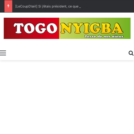
[LeCoupD’œil] Si j’étais président, ce que je ferai des « Évalas »
Menu