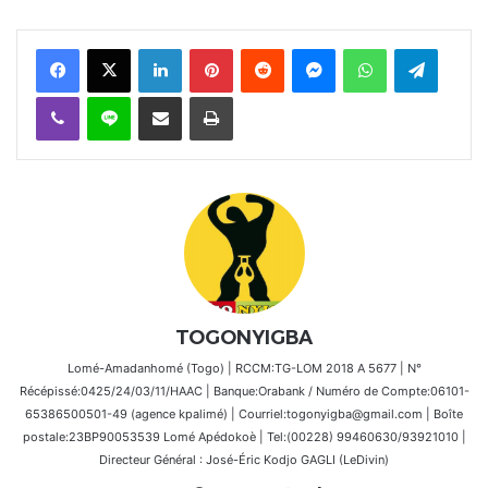
Facebook
X
Linkedin
Pinterest
Reddit
Messenger
WhatsApp
Telegra
Viber
Ligne
Partager par email
Imprimer
TOGONYIGBA
Lomé-Amadanhomé (Togo) | RCCM:TG-LOM 2018 A 5677 | N°
Récépissé:0425/24/03/11/HAAC | Banque:Orabank / Numéro de Compte:06101-
65386500501-49 (agence kpalimé) | Courriel:togonyigba@gmail.com | Boîte
postale:23BP90053539 Lomé Apédokoè | Tel:(00228) 99460630/93921010 |
Directeur Général : José-Éric Kodjo GAGLI (LeDivin)