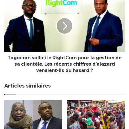
secteur
Togocom
sollicite
RightCom
pour
la
gestion
de
sa
clientèle.
Les
Togocom sollicite RightCom pour la gestion de
récents
sa clientèle. Les récents chiffres d'alazard
chiffres
venaient-ils du hasard ?
d'alazard
venaient-
Articles similaires
ils
du
hasard
?