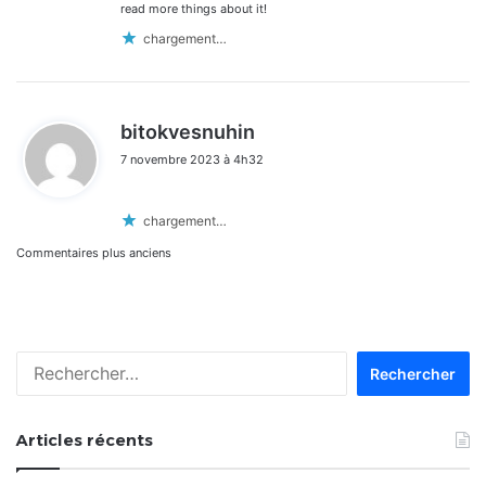
read more things about it!
chargement…
d
bitokvesnuhin
i
7 novembre 2023 à 4h32
t
:
chargement…
Navigation
Commentaires plus anciens
dans
les
Rechercher :
commentaires
Articles récents