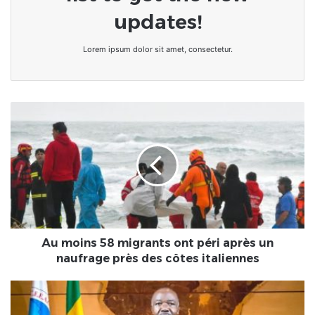
updates!
Lorem ipsum dolor sit amet, consectetur.
Au
moins
58
migrants
ont
péri
après
un
naufrage
près
Au moins 58 migrants ont péri après un
des
naufrage près des côtes italiennes
côtes
italiennes
CEEAC :
Ali