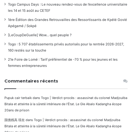
Togo Campus Days : Le nouveau rendez-vous de l’excellence universitaire
les 14 et 15 août au CETEF
1ère Édition des Grandes Retrouvailles des Ressortissants de Kpélé Govié
Apégamé / Sokpé
[LeCoupDeGuelle] Wow… quel peuple ?
Togo : 5 707 établissements privés autorisés pour la rentrée 2026-2027,
160 restés sur la touche
21e Foire de Lomé : Tarif préférentiel de -70 % pour les jeunes et les
femmes entrepreneures
Commentaires récents
Pupuk cair terbaik
dans
Togo | Verdict-procès : assassinat du colonel Madjoulba
Bitala et atteinte à la sûreté intérieure de l’État. Le Gle Abalo Kadangha écope
20ans de prison
国債残高 現在
dans
Togo | Verdict-procès : assassinat du colonel Madjoulba
Bitala et atteinte à la sûreté intérieure de l’État. Le Gle Abalo Kadangha écope