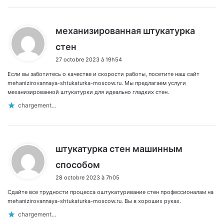
механизированная штукатурка
d
стен
i
27 octobre 2023 à 19h54
t
Если вы заботитесь о качестве и скорости работы, посетите наш сайт
:
mehanizirovannaya-shtukaturka-moscow.ru. Мы предлагаем услуги
механизированной штукатурки для идеально гладких стен.
chargement…
штукатурка стен машинным
d
способом
i
28 octobre 2023 à 7h05
t
Сдайте все трудности процесса оштукатуривание стен профессионалам на
:
mehanizirovannaya-shtukaturka-moscow.ru. Вы в хороших руках.
chargement…