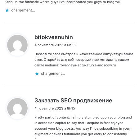
:
Keep up the fantastic works guys I’ve incorporated you guys to blogroll.
chargement…
d
bitokvesnuhin
i
4 novembre 2023 à 6h55
t
Позвольте себе быстрое и качественное оштукатуривание
:
стен. Откройте для себя современные методы на нашем
сайте mehanizirovannaya-shtukaturka-moscow.ru
chargement…
d
Заказать SEO продвижение
i
4 novembre 2023 à 8h15
t
Pretty part of content. I simply stumbled upon your blog and
:
in accession capital to say that I acquire in fact enjoyed
account your blog posts. Any way I’ll be subscribing in your
augment or even I fulfillment you get entry to consistently