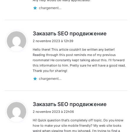
chargement…
d
Заказать SEO продвижение
i
2 novembre 2023 à 12h39
t
Hello there! This article couldn’t be written any better!
:
Reading through this post reminds me of my previous
roommate! He constantly kept talking about this. I’ll forward
this information to him. Pretty sure he will have a good read.
Thank you for sharing!
chargement…
d
Заказать SEO продвижение
i
2 novembre 2023 à 22h06
t
Hi! Quick question that’s completely off topic. Do you know
:
how to make your site mobile friendly? My web site looks
weird when viewing from my iphone4. I’m trying to find a