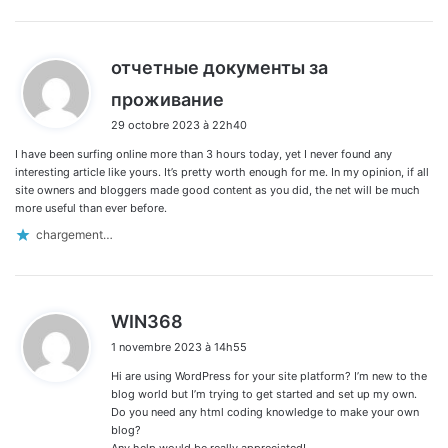
отчетные документы за
d
проживание
i
29 octobre 2023 à 22h40
t
I have been surfing online more than 3 hours today, yet I never found any
:
interesting article like yours. It’s pretty worth enough for me. In my opinion, if all
site owners and bloggers made good content as you did, the net will be much
more useful than ever before.
chargement…
d
WIN368
i
1 novembre 2023 à 14h55
t
Hi are using WordPress for your site platform? I’m new to the
:
blog world but I’m trying to get started and set up my own.
Do you need any html coding knowledge to make your own
blog?
Any help would be really appreciated!