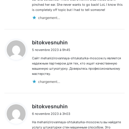
pinched her ear. She never wants to go back! LoL I know this
is completely off topic but I had to tell someone!
chargement…
d
bitokvesnuhin
i
5 novembre 2023 à 9h45
t
Сайт mehanizirovannaya-shtukaturka-moscow.ru является
:
надежным партнером для тех, кто ищет качественную
машинную штукатурку. Доверьтесь профессиональному
мастерству.
chargement…
d
bitokvesnuhin
i
6 novembre 2023 à 3h03
t
На mehanizirovannaya-shtukaturka-moscow.ru вы найдете
:
услугу штукатурки стен машинным способом. Это