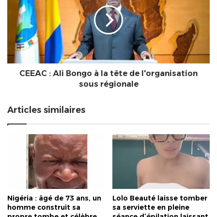
Bongo
à
la
tête
de
l'organisation
sous
régionale
CEEAC : Ali Bongo à la tête de l'organisation
sous régionale
Articles similaires
Nigéria : âgé de 73 ans, un
Lolo Beauté laisse tomber
homme construit sa
sa serviette en pleine
propre tombe et célèbre
séance d’épilation laissant