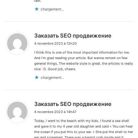
fast.
chargement…
d
Заказать SEO продвижение
i
4 novembre 2023 à 12h20
t
I think this is one of the most important information for me.
:
And i’m glad reading your article. But wanna remark on few
general things, The website style is great, the articles is really
nice : D. Good job, cheers
chargement…
d
Заказать SEO продвижение
i
4 novembre 2023 à 14h47
t
Today, I went to the beach with my kids. I found a sea shell
:
and gave it to my 4 year old daughter and said « You can hear
the ocean if you put this to your ear. » She put the shell to her
ear and screamed. There was a hermit crab inside and it