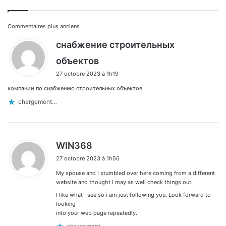
Navigation
Commentaires plus anciens
снабжение строительных
dans
d
объектов
les
i
27 octobre 2023 à 1h19
t
commentaires
компании по снабжению строительных объектов
:
chargement…
d
WIN368
i
27 octobre 2023 à 1h56
t
My spouse and I stumbled over here coming from a different
:
website and thought I may as well check things out.
I like what I see so i am just following you. Look forward to
looking
into your web page repeatedly.