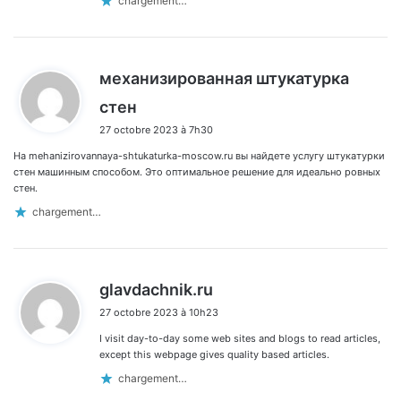
chargement…
механизированная штукатурка
d
стен
i
27 octobre 2023 à 7h30
t
На mehanizirovannaya-shtukaturka-moscow.ru вы найдете услугу штукатурки
:
стен машинным способом. Это оптимальное решение для идеально ровных
стен.
chargement…
d
glavdachnik.ru
i
27 octobre 2023 à 10h23
t
I visit day-to-day some web sites and blogs to read articles,
:
except this webpage gives quality based articles.
chargement…