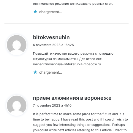
оптимальное решение для идеально ровных стен.
chargement…
d
bitokvesnuhin
i
6 novembre 2023 à 16h25
t
Повышайте качество вашего ремонта с помощью
:
штукатурка по маякам стен. Для этого есть
mehanizirovannaya-shtukaturka-moscow.ru.
chargement…
d
прием алюминия в воронеже
i
7 novembre 2023 à 4h10
t
It is perfect time to make some plans for the future and it is
:
time to be happy. I have read this post and if I could I wish to
suggest you few interesting things or suggestions. Perhaps
you could write next articles referring to this article. I want to