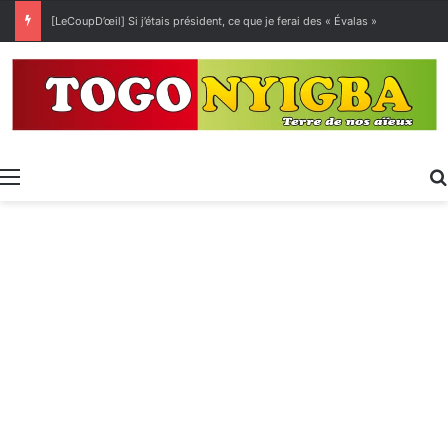
[LeCoupD’œil] Si j’étais président, ce que je ferai des « Évalas »
Menu