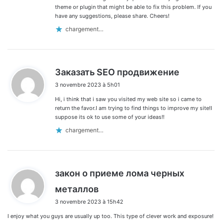
theme or plugin that might be able to fix this problem. If you
have any suggestions, please share. Cheers!
chargement…
d
Заказать SEO продвижение
i
3 novembre 2023 à 5h01
t
Hi, i think that i saw you visited my web site so i came to
:
return the favor.I am trying to find things to improve my site!I
suppose its ok to use some of your ideas!!
chargement…
закон о приеме лома черных
d
металлов
i
3 novembre 2023 à 15h42
t
I enjoy what you guys are usually up too. This type of clever work and exposure!