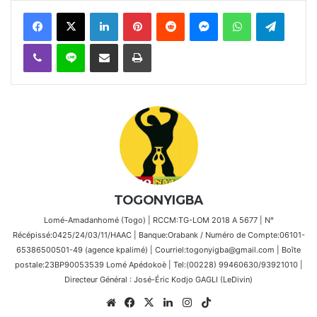
Facebook
X
Linkedin
Pinterest
Reddit
Messenger
WhatsApp
Telegra
Viber
Ligne
Partager par email
Imprimer
TOGONYIGBA
Lomé-Amadanhomé (Togo) | RCCM:TG-LOM 2018 A 5677 | N°
Récépissé:0425/24/03/11/HAAC | Banque:Orabank / Numéro de Compte:06101-
65386500501-49 (agence kpalimé) | Courriel:togonyigba@gmail.com | Boîte
postale:23BP90053539 Lomé Apédokoè | Tel:(00228) 99460630/93921010 |
Directeur Général : José-Éric Kodjo GAGLI (LeDivin)
Website
Facebook
X
Linkedin
Instagram
TikTok