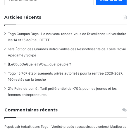
Articles récents
Togo Campus Days : Le nouveau rendez-vous de l’excellence universitaire
les 14 et 15 août au CETEF
1ère Édition des Grandes Retrouvailles des Ressortissants de Kpélé Govié
Apégamé / Sokpé
[LeCoupDeGuelle] Wow… quel peuple ?
Togo : 5 707 établissements privés autorisés pour la rentrée 2026-2027,
160 restés sur la touche
21e Foire de Lomé : Tarif préférentiel de -70 % pour les jeunes et les
femmes entrepreneures
Commentaires récents
Pupuk cair terbaik
dans
Togo | Verdict-procès : assassinat du colonel Madjoulba