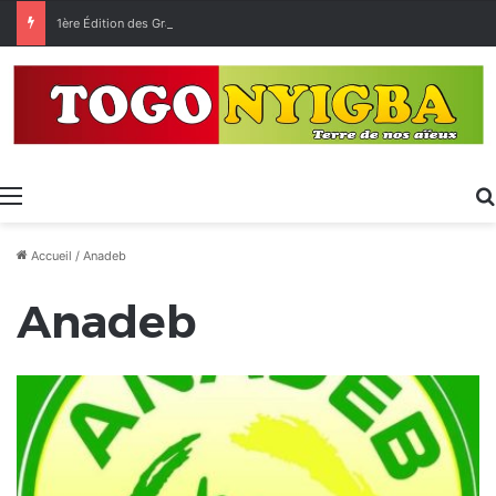
1ère Édition des Grandes Retrouvailles des Ressortissants de Kpélé Govié Apégamé / Sokpé
Menu
Accueil
/
Anadeb
Anadeb